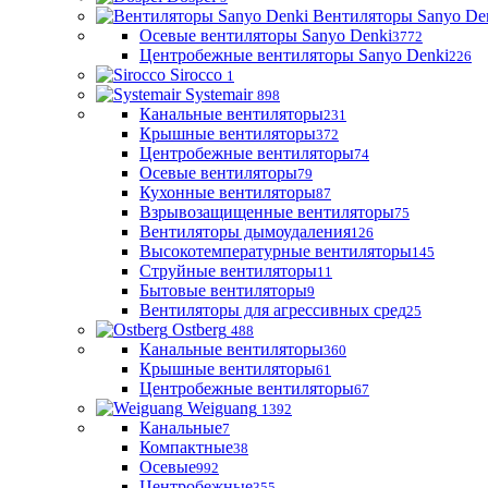
Вентиляторы Sanyo De
Осевые вентиляторы Sanyo Denki
3772
Центробежные вентиляторы Sanyo Denki
226
Sirocco
1
Systemair
898
Канальные вентиляторы
231
Крышные вентиляторы
372
Центробежные вентиляторы
74
Осевые вентиляторы
79
Кухонные вентиляторы
87
Взрывозащищенные вентиляторы
75
Вентиляторы дымоудаления
126
Высокотемпературные вентиляторы
145
Струйные вентиляторы
11
Бытовые вентиляторы
9
Вентиляторы для агрессивных сред
25
Ostberg
488
Канальные вентиляторы
360
Крышные вентиляторы
61
Центробежные вентиляторы
67
Weiguang
1392
Канальные
7
Компактные
38
Осевые
992
Центробежные
355