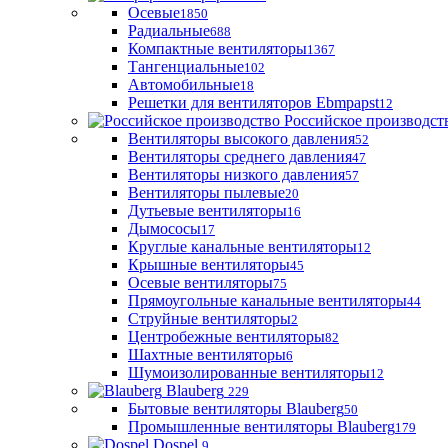
Осевые
1850
Радиальные
688
Компактные вентиляторы
1367
Тангенциальные
102
Автомобильные
18
Решетки для вентиляторов Ebmpapst
12
Российское производст
Вентиляторы высокого давления
52
Вентиляторы среднего давления
47
Вентиляторы низкого давления
57
Вентиляторы пылевые
20
Дутьевые вентиляторы
16
Дымососы
17
Круглые канальные вентиляторы
12
Крышные вентиляторы
45
Осевые вентиляторы
75
Прямоугольные канальные вентиляторы
44
Струйные вентиляторы
2
Центробежные вентиляторы
82
Шахтные вентиляторы
6
Шумоизолированные вентиляторы
12
Blauberg
229
Бытовые вентиляторы Blauberg
50
Промышленные вентиляторы Blauberg
179
Dospel
9