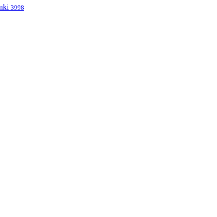
nki
3998