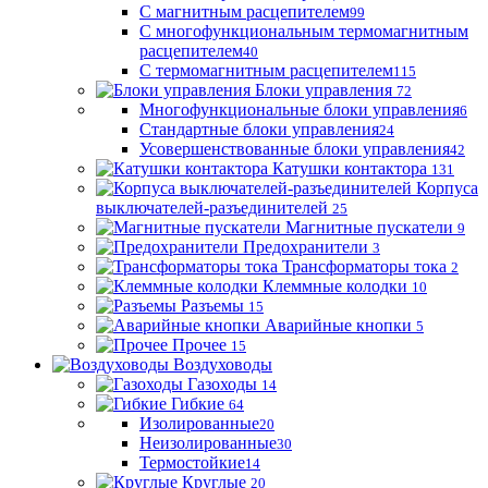
С магнитным расцепителем
99
С многофункциональным термомагнитным
расцепителем
40
С термомагнитным расцепителем
115
Блоки управления
72
Многофункциональные блоки управления
6
Стандартные блоки управления
24
Усовершенствованные блоки управления
42
Катушки контактора
131
Корпуса
выключателей-разъединителей
25
Магнитные пускатели
9
Предохранители
3
Трансформаторы тока
2
Клеммные колодки
10
Разъемы
15
Аварийные кнопки
5
Прочее
15
Воздуховоды
Газоходы
14
Гибкие
64
Изолированные
20
Неизолированные
30
Термостойкие
14
Круглые
20