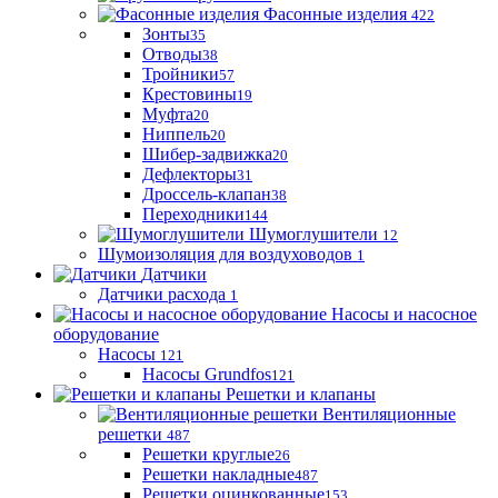
Фасонные изделия
422
Зонты
35
Отводы
38
Тройники
57
Крестовины
19
Муфта
20
Ниппель
20
Шибер-задвижка
20
Дефлекторы
31
Дроссель-клапан
38
Переходники
144
Шумоглушители
12
Шумоизоляция для воздуховодов
1
Датчики
Датчики расхода
1
Насосы и насосное
оборудование
Насосы
121
Насосы Grundfos
121
Решетки и клапаны
Вентиляционные
решетки
487
Решетки круглые
26
Решетки накладные
487
Решетки оцинкованные
153