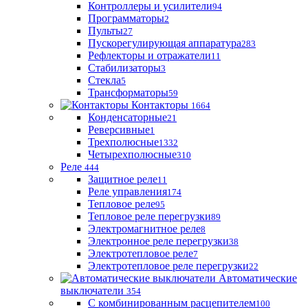
Контроллеры и усилители
94
Программаторы
2
Пульты
27
Пускорегулирующая аппаратура
283
Рефлекторы и отражатели
11
Стабилизаторы
3
Стекла
5
Трансформаторы
59
Контакторы
1664
Конденсаторные
21
Реверсивные
1
Трехполюсные
1332
Четырехполюсные
310
Реле
444
Защитное реле
11
Реле управления
174
Тепловое реле
95
Тепловое реле перегрузки
89
Электромагнитное реле
8
Электронное реле перегрузки
38
Электротепловое реле
7
Электротепловое реле перегрузки
22
Автоматические
выключатели
354
С комбинированным расцепителем
100