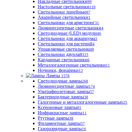
Накладные светильники
99
Настольные светильники
119
Светильники линейные
87
Аварийные светильники
1
Светильники для армстронг
31
Люминесцентные светильники
4
Светодиодные (LED) модули
46
Светильники для аквариума
3
Светильники для растений
4
Управляемые светильники
9
Светильники даунлайт
25
Карданные светильники
6
Металлогалогенные светильники
11
Ночники, фонарики
13
Лампы
1578
Светодиодные лампы
268
Люминесцентные лампы
174
Ультрафиолетовые лампы
57
Бактерицидные лампы
38
Галогенные и металлогалогенные лампы
625
Ксеноновые лампы
81
Инфракрасные лампы
11
Ртутные лампы
38
Филаментные лампы
57
Газоразрядные лампы
16