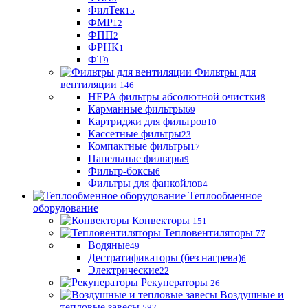
ФилТек
15
ФМР
12
ФПП
2
ФРНК
1
ФТ
9
Фильтры для
вентиляции
146
HEPA фильтры абсолютной очистки
8
Карманные фильтры
69
Картриджи для фильтров
10
Кассетные фильтры
23
Компактные фильтры
17
Панельные фильтры
9
Фильтр-боксы
6
Фильтры для фанкойлов
4
Теплообменное
оборудование
Конвекторы
151
Тепловентиляторы
77
Водяные
49
Дестратификаторы (без нагрева)
6
Электрические
22
Рекуператоры
26
Воздушные и
тепловые завесы
587