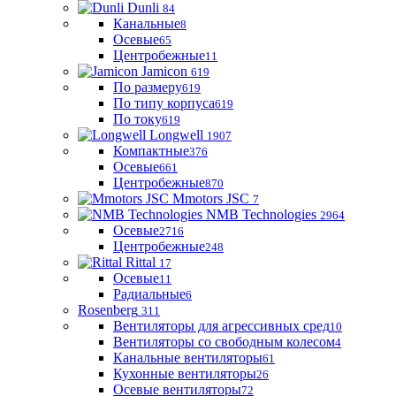
Dunli
84
Канальные
8
Осевые
65
Центробежные
11
Jamicon
619
По размеру
619
По типу корпуса
619
По току
619
Longwell
1907
Компактные
376
Осевые
661
Центробежные
870
Mmotors JSC
7
NMB Technologies
2964
Осевые
2716
Центробежные
248
Rittal
17
Осевые
11
Радиальные
6
Rosenberg
311
Вентиляторы для агрессивных сред
10
Вентиляторы со свободным колесом
4
Канальные вентиляторы
61
Кухонные вентиляторы
26
Осевые вентиляторы
72