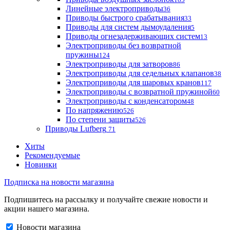
Линейные электроприводы
36
Приводы быстрого срабатывания
33
Приводы для систем дымоудаления
5
Приводы огнезадерживающих систем
13
Электроприводы без возвратной
пружины
124
Электроприводы для затворов
86
Электроприводы для седельных клапанов
38
Электроприводы для шаровых кранов
117
Электроприводы с возвратной пружиной
60
Электроприводы с конденсатором
48
По напряжению
526
По степени защиты
526
Приводы Lufberg
71
Хиты
Рекомендуемые
Новинки
Подписка на новости магазина
Подпишитесь на рассылку и получайте свежие новости и
акции нашего магазина.
Новости магазина