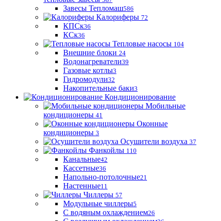
Завесы Тепломаш
586
Калориферы
72
КПСк
36
КСк
36
Тепловые насосы
104
Внешние блоки
24
Водонагреватели
39
Газовые котлы
3
Гидромодули
32
Накопительные баки
3
Кондиционирование
Мобильные
кондиционеры
41
Оконные
кондиционеры
3
Осушители воздуха
37
Фанкойлы
110
Канальные
42
Кассетные
36
Напольно-потолочные
21
Настенные
11
Чиллеры
57
Модульные чиллеры
5
С водяным охлаждением
26