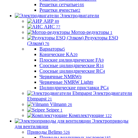
Решетки сетчатые
166
Решетки ячеистые
2
Электродвигатели
АИР
89
АИС
77
Мотор-редукторы
1
Редукторы ESQ
(Элком)
76
Вариаторы
5
Конические KA
20
Плоские цилиндрические FA
9
Соосные цилиндрические R
16
Соосные цилиндрические RC
4
Червячные NMRW
9
Червячные NMRW Light
9
Цилиндрические приставки PC
4
Электродвигатели
Ebmpapst
21
Vilmann
26
Seipee
1
Комплектующие
122
Электроприводы
для вентиляции
Приводы Belimo
526
Приводы воздушных заслонок
185