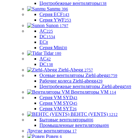
Центробежные вентиляторы
138
Sanmu
396
Серия ECF
143
Серия YWF
253
Sunon
1797
AC
225
DC
1534
EC
8
Серия Mini
30
Tidar
180
AC
42
DC
138
Ziehl-Abegg
2757
Осевые вентиляторы Ziehl-abegg
1759
Рабочие колеса Ziehl-abegg
429
Центробежные вентиляторы Ziehl-abegg
569
Вентиляторы VM
114
Серия VM SYD
43
Серия VM SYQ
45
Серия VM SYT
26
ВЕНТС (VENTS)
1212
Бытовые вентиляторы
806
Промышленные вентиляторы
406
Другие вентиляторы
17
Ровен
6