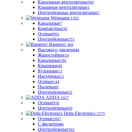
Канальные вентиляторы
360
Крышные вентиляторы
61
Центробежные вентиляторы
67
Weiguang
1392
Канальные
7
Компактные
38
Осевые
992
Центробежные
355
Ванвент
469
Высокого давления
4
Жаростойкие
10
Канальные
180
Крышные
48
Кухонные
13
Наездники
12
Осевые
144
Пылевые
6
Центробежные
52
ADDA
1027
Осевые
958
Центробежные
69
Delta Electronics
2575
Осевые
2067
С фильтром
6
Центробежные
502