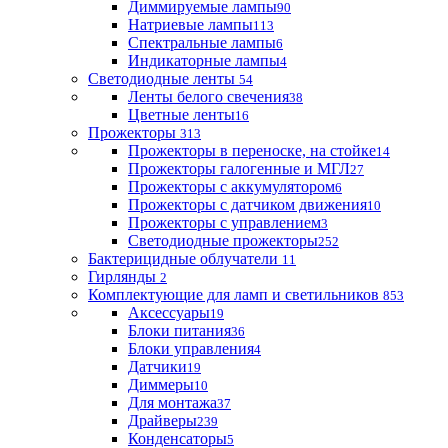
Диммируемые лампы
90
Натриевые лампы
113
Спектральные лампы
6
Индикаторные лампы
4
Светодиодные ленты
54
Ленты белого свечения
38
Цветные ленты
16
Прожекторы
313
Прожекторы в переноске, на стойке
14
Прожекторы галогенные и МГЛ
27
Прожекторы с аккумулятором
6
Прожекторы с датчиком движения
10
Прожекторы с управлением
3
Светодиодные прожекторы
252
Бактерицидные облучатели
11
Гирлянды
2
Комплектующие для ламп и светильников
853
Аксессуары
19
Блоки питания
36
Блоки управления
4
Датчики
19
Диммеры
10
Для монтажа
37
Драйверы
239
Конденсаторы
5