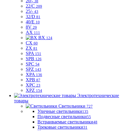
20/-
38
22/C
209
25/-
43
32/D
81
40/E
10
8V
29
AX
111
BX
124
CX
60
ZX
81
SPA
151
SPB
126
SPC
54
SPZ
143
XPA
136
XPB
87
XPC
23
XPZ
154
Электротехнические
товары
Светильники
727
Уличные светильники
135
Подвесные светильники
55
Встраиваемые светильники
48
Трековые светильники
31