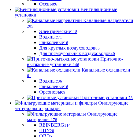
Осевые
6
Вентиляционные
установки
Канальные нагреватели
205
Электрические
118
Водяные
71
Гликолевые
16
Для круглых воздуховодов
86
Для прямоугольных воздуховодов
40
Приточно-
вытяжные установки
146
Канальные охладители
61
Водяные
36
Гликолевые
16
Фреоновые
9
Приточные установки
78
Фильтрующие
материалы и фильтры
Фильтрующие
материaлы
178
REINBERG
114
ППУ
20
ФВЭ
5