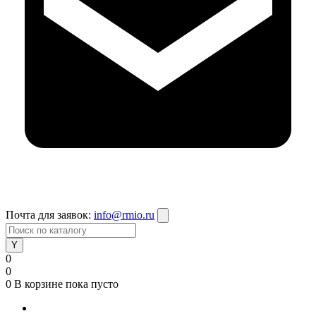
Почта для заявок:
info@rmio.ru
0
0
0
В корзине
пока пусто