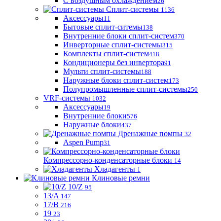
С воздушным охлаждением
26
Сплит-системы
1136
Аксессуары
11
Бытовые сплит-ситемы
138
Внутренние блоки сплит-систем
370
Инверторные сплит-системы
315
Комплекты сплит-систем
418
Кондиционеры без инвертора
91
Мульти сплит-системы
188
Наружные блоки сплит-систем
173
Полупромышленные сплит-системы
250
VRF-системы
1032
Аксессуары
19
Внутренние блоки
576
Наружные блоки
437
Дренажные помпы
32
Aspen Pump
31
Компрессорно-конденсаторные блоки
14
Хладагенты
1
Клиновые ремни
10/Z
95
13/A
147
17/B
216
19
23