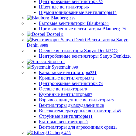
Центробежные вентиляторы
82
Шахтные вентиляторы
6
Шумоизолированные вентиляторы
12
Blauberg
229
Бытовые вентиляторы Blauberg
50
Промышленные вентиляторы Blauberg
179
Dospel
9
Вентиляторы Sanyo
Denki
3998
Осевые вентиляторы Sanyo Denki
3772
Центробежные вентиляторы Sanyo Denki
226
Sirocco
1
Systemair
898
Канальные вентиляторы
231
Крышные вентиляторы
372
Центробежные вентиляторы
74
Осевые вентиляторы
79
Кухонные вентиляторы
87
Взрывозащищенные вентиляторы
75
Вентиляторы дымоудаления
126
Высокотемпературные вентиляторы
145
Струйные вентиляторы
11
Бытовые вентиляторы
9
Вентиляторы для агрессивных сред
25
Ostberg
488