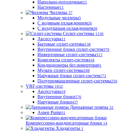
Напольно-потолочные
21
Настенные
11
Чиллеры
57
Модульные чиллеры
5
С водяным охлаждением
26
С воздушным охлаждением
26
Сплит-системы
1136
Аксессуары
11
Бытовые сплит-ситемы
138
Внутренние блоки сплит-систем
370
Инверторные сплит-системы
315
Комплекты сплит-систем
418
Кондиционеры без инвертора
91
Мульти сплит-системы
188
Наружные блоки сплит-систем
173
Полупромышленные сплит-системы
250
VRF-системы
1032
Аксессуары
19
Внутренние блоки
576
Наружные блоки
437
Дренажные помпы
32
Aspen Pump
31
Компрессорно-конденсаторные блоки
14
Хладагенты
1