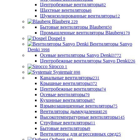
Центробежные вентиляторы
82
Шахтные вентиляторы
6
Шумоизолированные вентиляторы
12
Blauberg
229
Бытовые вентиляторы Blauberg
50
Промышленные вентиляторы Blauberg
179
Dospel
9
Вентиляторы Sanyo
Denki
3998
Осевые вентиляторы Sanyo Denki
3772
Центробежные вентиляторы Sanyo Denki
226
Sirocco
1
Systemair
898
Канальные вентиляторы
231
Крышные вентиляторы
372
Центробежные вентиляторы
74
Осевые вентиляторы
79
Кухонные вентиляторы
87
Взрывозащищенные вентиляторы
75
Вентиляторы дымоудаления
126
Высокотемпературные вентиляторы
145
Струйные вентиляторы
11
Бытовые вентиляторы
9
Вентиляторы для агрессивных сред
25
Ostberg
488