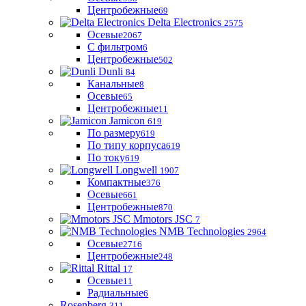
Центробежные
69
Delta Electronics
2575
Осевые
2067
С фильтром
6
Центробежные
502
Dunli
84
Канальные
8
Осевые
65
Центробежные
11
Jamicon
619
По размеру
619
По типу корпуса
619
По току
619
Longwell
1907
Компактные
376
Осевые
661
Центробежные
870
Mmotors JSC
7
NMB Technologies
2964
Осевые
2716
Центробежные
248
Rittal
17
Осевые
11
Радиальные
6
Rosenberg
311