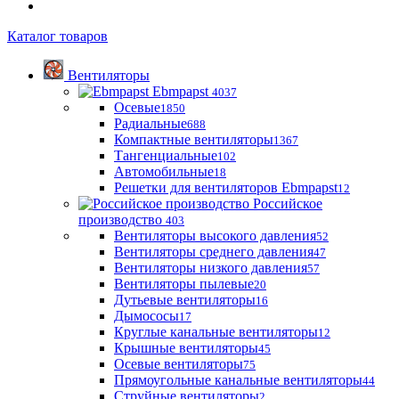
Каталог товаров
Вентиляторы
Ebmpapst
4037
Осевые
1850
Радиальные
688
Компактные вентиляторы
1367
Тангенциальные
102
Автомобильные
18
Решетки для вентиляторов Ebmpapst
12
Российское
производство
403
Вентиляторы высокого давления
52
Вентиляторы среднего давления
47
Вентиляторы низкого давления
57
Вентиляторы пылевые
20
Дутьевые вентиляторы
16
Дымососы
17
Круглые канальные вентиляторы
12
Крышные вентиляторы
45
Осевые вентиляторы
75
Прямоугольные канальные вентиляторы
44
Струйные вентиляторы
2