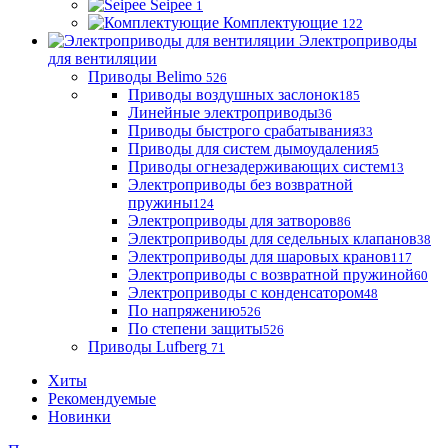
Seipee
1
Комплектующие
122
Электроприводы
для вентиляции
Приводы Belimo
526
Приводы воздушных заслонок
185
Линейные электроприводы
36
Приводы быстрого срабатывания
33
Приводы для систем дымоудаления
5
Приводы огнезадерживающих систем
13
Электроприводы без возвратной
пружины
124
Электроприводы для затворов
86
Электроприводы для седельных клапанов
38
Электроприводы для шаровых кранов
117
Электроприводы с возвратной пружиной
60
Электроприводы с конденсатором
48
По напряжению
526
По степени защиты
526
Приводы Lufberg
71
Хиты
Рекомендуемые
Новинки