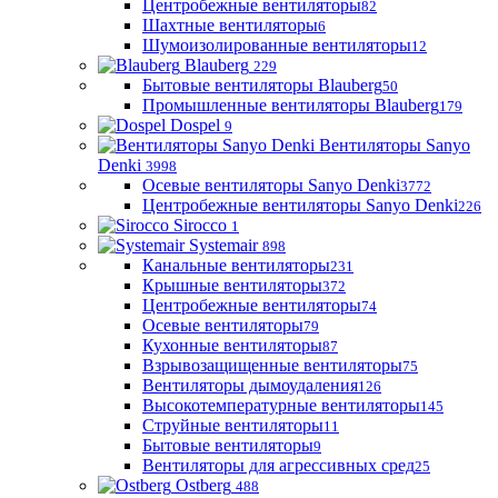
Центробежные вентиляторы
82
Шахтные вентиляторы
6
Шумоизолированные вентиляторы
12
Blauberg
229
Бытовые вентиляторы Blauberg
50
Промышленные вентиляторы Blauberg
179
Dospel
9
Вентиляторы Sanyo
Denki
3998
Осевые вентиляторы Sanyo Denki
3772
Центробежные вентиляторы Sanyo Denki
226
Sirocco
1
Systemair
898
Канальные вентиляторы
231
Крышные вентиляторы
372
Центробежные вентиляторы
74
Осевые вентиляторы
79
Кухонные вентиляторы
87
Взрывозащищенные вентиляторы
75
Вентиляторы дымоудаления
126
Высокотемпературные вентиляторы
145
Струйные вентиляторы
11
Бытовые вентиляторы
9
Вентиляторы для агрессивных сред
25
Ostberg
488