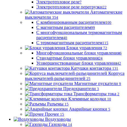
Электротепловое реле
7
Электротепловое реле перегрузки
22
Автоматические
выключатели
354
С комбинированным расцепителем
100
С магнитным расцепителем
99
С многофункциональным термомагнитным
расцепителем
40
С термомагнитным расцепителем
115
Блоки управления
72
Многофункциональные блоки управления
6
Стандартные блоки управления
24
Усовершенствованные блоки управления
42
Катушки контактора
131
Корпуса
выключателей-разъединителей
25
Магнитные пускатели
9
Предохранители
3
Трансформаторы тока
2
Клеммные колодки
10
Разъемы
15
Аварийные кнопки
5
Прочее
15
Воздуховоды
Газоходы
14