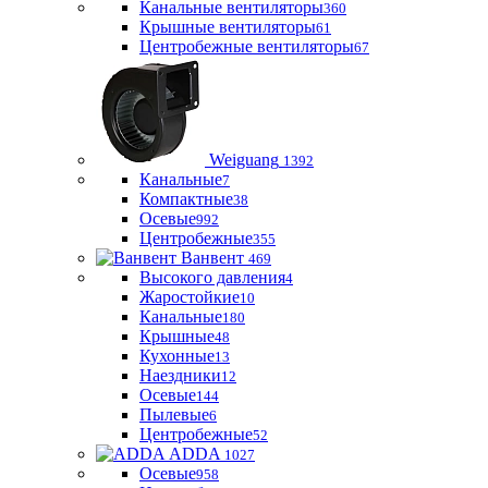
Канальные вентиляторы
360
Крышные вентиляторы
61
Центробежные вентиляторы
67
Weiguang
1392
Канальные
7
Компактные
38
Осевые
992
Центробежные
355
Ванвент
469
Высокого давления
4
Жаростойкие
10
Канальные
180
Крышные
48
Кухонные
13
Наездники
12
Осевые
144
Пылевые
6
Центробежные
52
ADDA
1027
Осевые
958