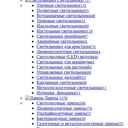
Светильники
727
Уличные светильники
135
Подвесные светильники
55
Встраиваемые светильники
48
Трековые светильники
31
Накладные светильники
99
Настольные светильники
119
Светильники линейные
87
Аварийные светильники
1
Светильники для армстронг
31
Люминесцентные светильники
4
Светодиодные (LED) модули
46
Светильники для аквариума
3
Светильники для растений
4
Управляемые светильники
9
Светильники даунлайт
25
Карданные светильники
6
Металлогалогенные светильники
11
Ночники, фонарики
13
Лампы
1578
Светодиодные лампы
268
Люминесцентные лампы
174
Ультрафиолетовые лампы
57
Бактерицидные лампы
38
Галогенные и металлогалогенные лампы
625