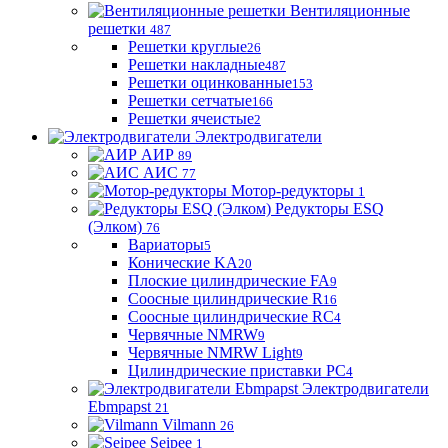
Вентиляционные
решетки
487
Решетки круглые
26
Решетки накладные
487
Решетки оцинкованные
153
Решетки сетчатые
166
Решетки ячеистые
2
Электродвигатели
АИР
89
АИС
77
Мотор-редукторы
1
Редукторы ESQ
(Элком)
76
Вариаторы
5
Конические KA
20
Плоские цилиндрические FA
9
Соосные цилиндрические R
16
Соосные цилиндрические RC
4
Червячные NMRW
9
Червячные NMRW Light
9
Цилиндрические приставки PC
4
Электродвигатели
Ebmpapst
21
Vilmann
26
Seipee
1