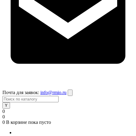
Почта для заявок:
info@rmio.ru
0
0
0
В корзине
пока пусто