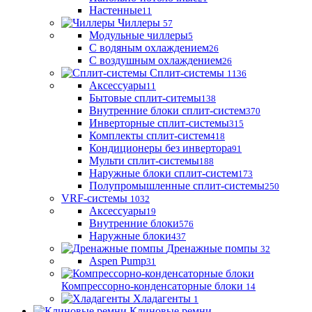
Настенные
11
Чиллеры
57
Модульные чиллеры
5
С водяным охлаждением
26
С воздушным охлаждением
26
Сплит-системы
1136
Аксессуары
11
Бытовые сплит-ситемы
138
Внутренние блоки сплит-систем
370
Инверторные сплит-системы
315
Комплекты сплит-систем
418
Кондиционеры без инвертора
91
Мульти сплит-системы
188
Наружные блоки сплит-систем
173
Полупромышленные сплит-системы
250
VRF-системы
1032
Аксессуары
19
Внутренние блоки
576
Наружные блоки
437
Дренажные помпы
32
Aspen Pump
31
Компрессорно-конденсаторные блоки
14
Хладагенты
1
Клиновые ремни