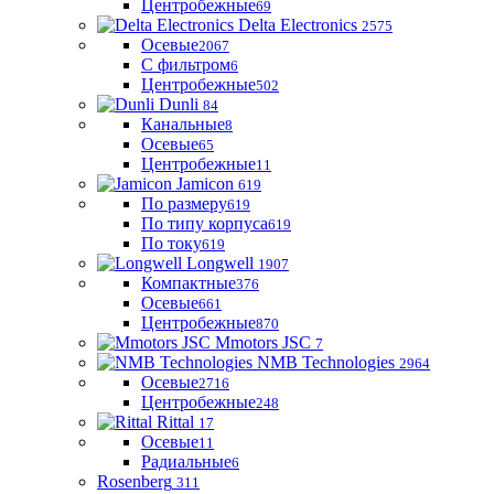
Центробежные
69
Delta Electronics
2575
Осевые
2067
С фильтром
6
Центробежные
502
Dunli
84
Канальные
8
Осевые
65
Центробежные
11
Jamicon
619
По размеру
619
По типу корпуса
619
По току
619
Longwell
1907
Компактные
376
Осевые
661
Центробежные
870
Mmotors JSC
7
NMB Technologies
2964
Осевые
2716
Центробежные
248
Rittal
17
Осевые
11
Радиальные
6
Rosenberg
311