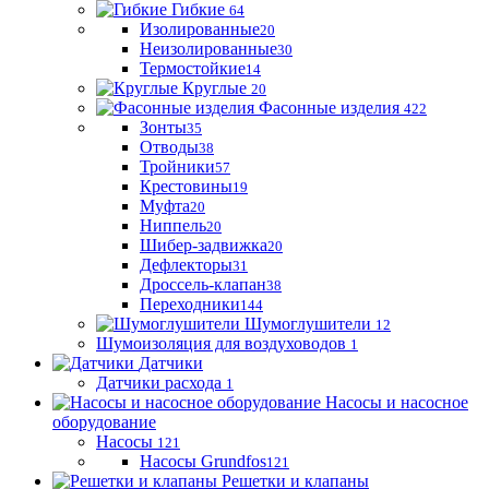
Гибкие
64
Изолированные
20
Неизолированные
30
Термостойкие
14
Круглые
20
Фасонные изделия
422
Зонты
35
Отводы
38
Тройники
57
Крестовины
19
Муфта
20
Ниппель
20
Шибер-задвижка
20
Дефлекторы
31
Дроссель-клапан
38
Переходники
144
Шумоглушители
12
Шумоизоляция для воздуховодов
1
Датчики
Датчики расхода
1
Насосы и насосное
оборудование
Насосы
121
Насосы Grundfos
121
Решетки и клапаны