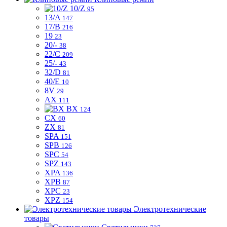
10/Z
95
13/A
147
17/B
216
19
23
20/-
38
22/C
209
25/-
43
32/D
81
40/E
10
8V
29
AX
111
BX
124
CX
60
ZX
81
SPA
151
SPB
126
SPC
54
SPZ
143
XPA
136
XPB
87
XPC
23
XPZ
154
Электротехнические
товары