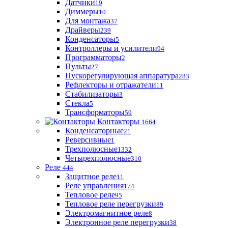
Датчики
19
Диммеры
10
Для монтажа
37
Драйверы
239
Конденсаторы
5
Контроллеры и усилители
94
Программаторы
2
Пульты
27
Пускорегулирующая аппаратура
283
Рефлекторы и отражатели
11
Стабилизаторы
3
Стекла
5
Трансформаторы
59
Контакторы
1664
Конденсаторные
21
Реверсивные
1
Трехполюсные
1332
Четырехполюсные
310
Реле
444
Защитное реле
11
Реле управления
174
Тепловое реле
95
Тепловое реле перегрузки
89
Электромагнитное реле
8
Электронное реле перегрузки
38