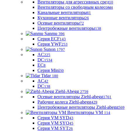
Вентиляторы для агрессивных сред
10
Вентиляторы со свободным колесом
4
Канальные вентиляторы
61
Кухонные вентиляторы
26
Осевые вентиляторы
72
Центробежные вентиляторы
138
Sanmu
396
Серия ECF
143
Серия YWF
253
Sunon
1797
AC
225
DC
1534
EC
8
Серия Mini
30
Tidar
180
AC
42
DC
138
Ziehl-Abegg
2759
Осевые вентиляторы Ziehl-abegg
1761
Рабочие колеса Ziehl-abegg
429
Центробежные вентиляторы Ziehl-abegg
569
Вентиляторы VM
114
Серия VM SYD
43
Серия VM SYQ
45
Серия VM SYT
26