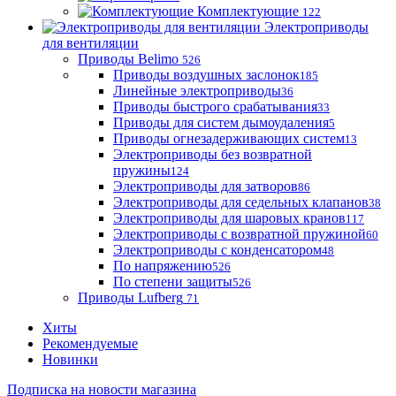
Комплектующие
122
Электроприводы
для вентиляции
Приводы Belimo
526
Приводы воздушных заслонок
185
Линейные электроприводы
36
Приводы быстрого срабатывания
33
Приводы для систем дымоудаления
5
Приводы огнезадерживающих систем
13
Электроприводы без возвратной
пружины
124
Электроприводы для затворов
86
Электроприводы для седельных клапанов
38
Электроприводы для шаровых кранов
117
Электроприводы с возвратной пружиной
60
Электроприводы с конденсатором
48
По напряжению
526
По степени защиты
526
Приводы Lufberg
71
Хиты
Рекомендуемые
Новинки
Подписка на новости магазина