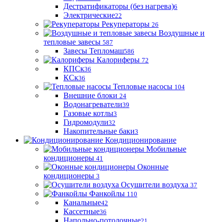
Дестратификаторы (без нагрева)
6
Электрические
22
Рекуператоры
26
Воздушные и
тепловые завесы
587
Завесы Тепломаш
586
Калориферы
72
КПСк
36
КСк
36
Тепловые насосы
104
Внешние блоки
24
Водонагреватели
39
Газовые котлы
3
Гидромодули
32
Накопительные баки
3
Кондиционирование
Мобильные
кондиционеры
41
Оконные
кондиционеры
3
Осушители воздуха
37
Фанкойлы
110
Канальные
42
Кассетные
36
Напольно-потолочные
21