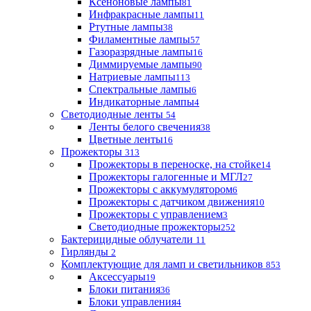
Ксеноновые лампы
81
Инфракрасные лампы
11
Ртутные лампы
38
Филаментные лампы
57
Газоразрядные лампы
16
Диммируемые лампы
90
Натриевые лампы
113
Спектральные лампы
6
Индикаторные лампы
4
Светодиодные ленты
54
Ленты белого свечения
38
Цветные ленты
16
Прожекторы
313
Прожекторы в переноске, на стойке
14
Прожекторы галогенные и МГЛ
27
Прожекторы с аккумулятором
6
Прожекторы с датчиком движения
10
Прожекторы с управлением
3
Светодиодные прожекторы
252
Бактерицидные облучатели
11
Гирлянды
2
Комплектующие для ламп и светильников
853
Аксессуары
19
Блоки питания
36
Блоки управления
4