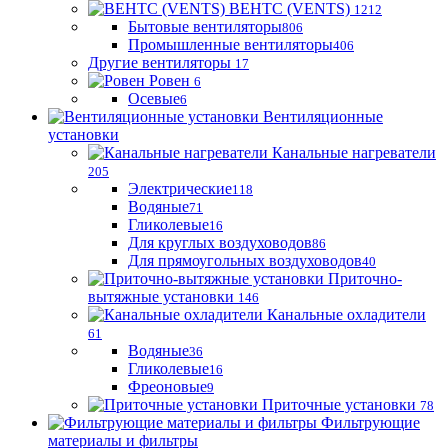
ВЕНТС (VENTS)
1212
Бытовые вентиляторы
806
Промышленные вентиляторы
406
Другие вентиляторы
17
Ровен
6
Осевые
6
Вентиляционные
установки
Канальные нагреватели
205
Электрические
118
Водяные
71
Гликолевые
16
Для круглых воздуховодов
86
Для прямоугольных воздуховодов
40
Приточно-
вытяжные установки
146
Канальные охладители
61
Водяные
36
Гликолевые
16
Фреоновые
9
Приточные установки
78
Фильтрующие
материалы и фильтры