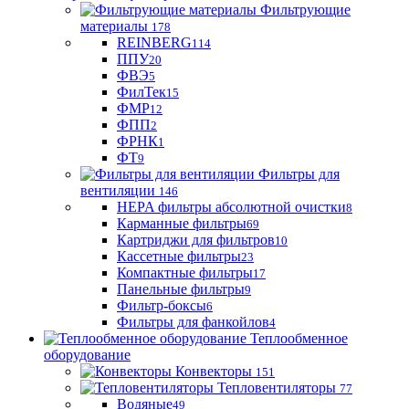
Фильтрующие
материaлы
178
REINBERG
114
ППУ
20
ФВЭ
5
ФилТек
15
ФМР
12
ФПП
2
ФРНК
1
ФТ
9
Фильтры для
вентиляции
146
HEPA фильтры абсолютной очистки
8
Карманные фильтры
69
Картриджи для фильтров
10
Кассетные фильтры
23
Компактные фильтры
17
Панельные фильтры
9
Фильтр-боксы
6
Фильтры для фанкойлов
4
Теплообменное
оборудование
Конвекторы
151
Тепловентиляторы
77
Водяные
49