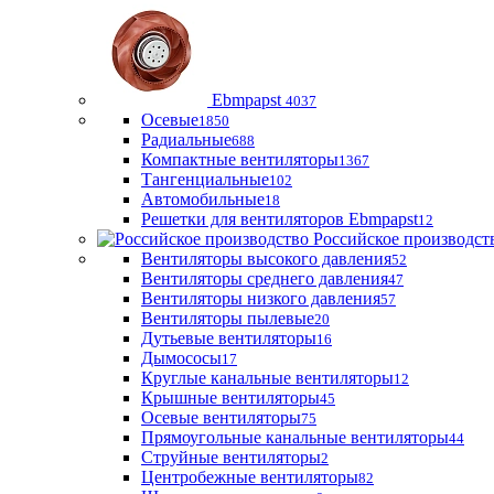
Ebmpapst
4037
Осевые
1850
Радиальные
688
Компактные вентиляторы
1367
Тангенциальные
102
Автомобильные
18
Решетки для вентиляторов Ebmpapst
12
Российское производст
Вентиляторы высокого давления
52
Вентиляторы среднего давления
47
Вентиляторы низкого давления
57
Вентиляторы пылевые
20
Дутьевые вентиляторы
16
Дымососы
17
Круглые канальные вентиляторы
12
Крышные вентиляторы
45
Осевые вентиляторы
75
Прямоугольные канальные вентиляторы
44
Струйные вентиляторы
2
Центробежные вентиляторы
82