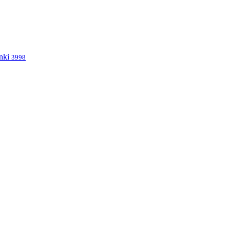
nki
3998