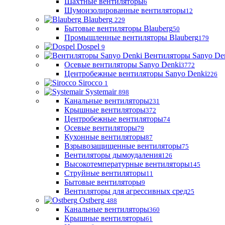
Шахтные вентиляторы
6
Шумоизолированные вентиляторы
12
Blauberg
229
Бытовые вентиляторы Blauberg
50
Промышленные вентиляторы Blauberg
179
Dospel
9
Вентиляторы Sanyo De
Осевые вентиляторы Sanyo Denki
3772
Центробежные вентиляторы Sanyo Denki
226
Sirocco
1
Systemair
898
Канальные вентиляторы
231
Крышные вентиляторы
372
Центробежные вентиляторы
74
Осевые вентиляторы
79
Кухонные вентиляторы
87
Взрывозащищенные вентиляторы
75
Вентиляторы дымоудаления
126
Высокотемпературные вентиляторы
145
Струйные вентиляторы
11
Бытовые вентиляторы
9
Вентиляторы для агрессивных сред
25
Ostberg
488
Канальные вентиляторы
360
Крышные вентиляторы
61