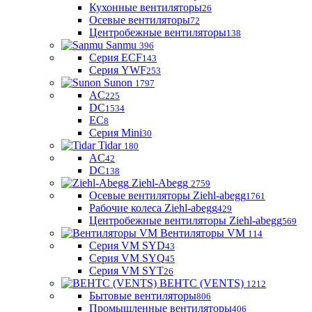
Кухонные вентиляторы
26
Осевые вентиляторы
72
Центробежные вентиляторы
138
Sanmu
396
Серия ECF
143
Серия YWF
253
Sunon
1797
AC
225
DC
1534
EC
8
Серия Mini
30
Tidar
180
AC
42
DC
138
Ziehl-Abegg
2759
Осевые вентиляторы Ziehl-abegg
1761
Рабочие колеса Ziehl-abegg
429
Центробежные вентиляторы Ziehl-abegg
569
Вентиляторы VM
114
Серия VM SYD
43
Серия VM SYQ
45
Серия VM SYT
26
ВЕНТС (VENTS)
1212
Бытовые вентиляторы
806
Промышленные вентиляторы
406