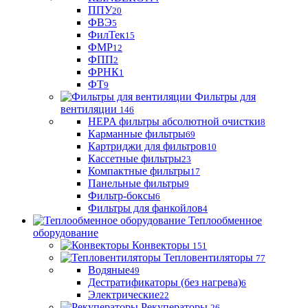
ППУ
20
ФВЭ
5
ФилТек
15
ФМР
12
ФПП
2
ФРНК
1
ФТ
9
Фильтры для
вентиляции
146
HEPA фильтры абсолютной очистки
8
Карманные фильтры
69
Картриджи для фильтров
10
Кассетные фильтры
23
Компактные фильтры
17
Панельные фильтры
9
Фильтр-боксы
6
Фильтры для фанкойлов
4
Теплообменное
оборудование
Конвекторы
151
Тепловентиляторы
77
Водяные
49
Дестратификаторы (без нагрева)
6
Электрические
22
Рекуператоры
26