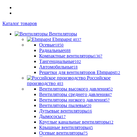
Каталог товаров
Вентиляторы
Ebmpapst
4037
Осевые
1850
Радиальные
688
Компактные вентиляторы
1367
Тангенциальные
102
Автомобильные
18
Решетки для вентиляторов Ebmpapst
12
Российское
производство
403
Вентиляторы высокого давления
52
Вентиляторы среднего давления
47
Вентиляторы низкого давления
57
Вентиляторы пылевые
20
Дутьевые вентиляторы
16
Дымососы
17
Круглые канальные вентиляторы
12
Крышные вентиляторы
45
Осевые вентиляторы
75