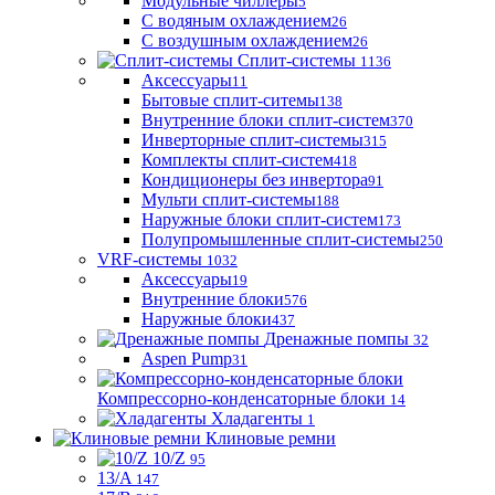
Модульные чиллеры
5
С водяным охлаждением
26
С воздушным охлаждением
26
Сплит-системы
1136
Аксессуары
11
Бытовые сплит-ситемы
138
Внутренние блоки сплит-систем
370
Инверторные сплит-системы
315
Комплекты сплит-систем
418
Кондиционеры без инвертора
91
Мульти сплит-системы
188
Наружные блоки сплит-систем
173
Полупромышленные сплит-системы
250
VRF-системы
1032
Аксессуары
19
Внутренние блоки
576
Наружные блоки
437
Дренажные помпы
32
Aspen Pump
31
Компрессорно-конденсаторные блоки
14
Хладагенты
1
Клиновые ремни
10/Z
95
13/A
147