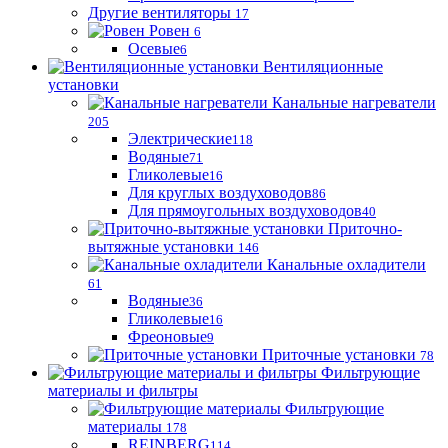
Другие вентиляторы
17
Ровен
6
Осевые
6
Вентиляционные
установки
Канальные нагреватели
205
Электрические
118
Водяные
71
Гликолевые
16
Для круглых воздуховодов
86
Для прямоугольных воздуховодов
40
Приточно-
вытяжные установки
146
Канальные охладители
61
Водяные
36
Гликолевые
16
Фреоновые
9
Приточные установки
78
Фильтрующие
материалы и фильтры
Фильтрующие
материaлы
178
REINBERG
114