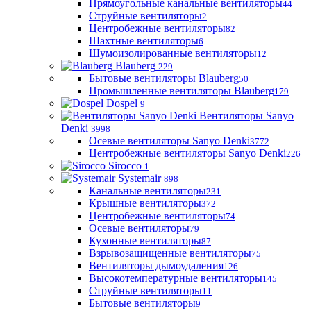
Прямоугольные канальные вентиляторы
44
Струйные вентиляторы
2
Центробежные вентиляторы
82
Шахтные вентиляторы
6
Шумоизолированные вентиляторы
12
Blauberg
229
Бытовые вентиляторы Blauberg
50
Промышленные вентиляторы Blauberg
179
Dospel
9
Вентиляторы Sanyo
Denki
3998
Осевые вентиляторы Sanyo Denki
3772
Центробежные вентиляторы Sanyo Denki
226
Sirocco
1
Systemair
898
Канальные вентиляторы
231
Крышные вентиляторы
372
Центробежные вентиляторы
74
Осевые вентиляторы
79
Кухонные вентиляторы
87
Взрывозащищенные вентиляторы
75
Вентиляторы дымоудаления
126
Высокотемпературные вентиляторы
145
Струйные вентиляторы
11
Бытовые вентиляторы
9