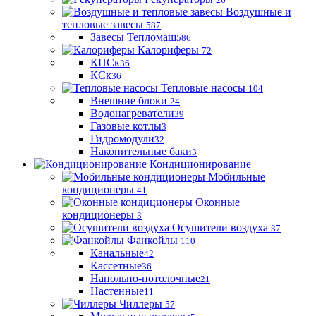
Воздушные и
тепловые завесы
587
Завесы Тепломаш
586
Калориферы
72
КПСк
36
КСк
36
Тепловые насосы
104
Внешние блоки
24
Водонагреватели
39
Газовые котлы
3
Гидромодули
32
Накопительные баки
3
Кондиционирование
Мобильные
кондиционеры
41
Оконные
кондиционеры
3
Осушители воздуха
37
Фанкойлы
110
Канальные
42
Кассетные
36
Напольно-потолочные
21
Настенные
11
Чиллеры
57