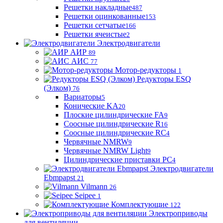
Решетки накладные
487
Решетки оцинкованные
153
Решетки сетчатые
166
Решетки ячеистые
2
Электродвигатели
АИР
89
АИС
77
Мотор-редукторы
1
Редукторы ESQ
(Элком)
76
Вариаторы
5
Конические KA
20
Плоские цилиндрические FA
9
Соосные цилиндрические R
16
Соосные цилиндрические RC
4
Червячные NMRW
9
Червячные NMRW Light
9
Цилиндрические приставки PC
4
Электродвигатели
Ebmpapst
21
Vilmann
26
Seipee
1
Комплектующие
122
Электроприводы
для вентиляции