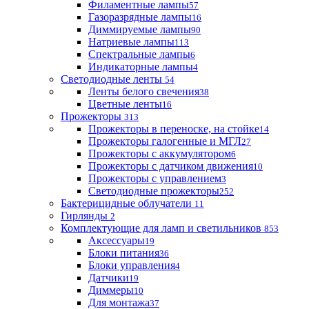
Филаментные лампы
57
Газоразрядные лампы
16
Диммируемые лампы
90
Натриевые лампы
113
Спектральные лампы
6
Индикаторные лампы
4
Светодиодные ленты
54
Ленты белого свечения
38
Цветные ленты
16
Прожекторы
313
Прожекторы в переноске, на стойке
14
Прожекторы галогенные и МГЛ
27
Прожекторы с аккумулятором
6
Прожекторы с датчиком движения
10
Прожекторы с управлением
3
Светодиодные прожекторы
252
Бактерицидные облучатели
11
Гирлянды
2
Комплектующие для ламп и светильников
853
Аксессуары
19
Блоки питания
36
Блоки управления
4
Датчики
19
Диммеры
10
Для монтажа
37