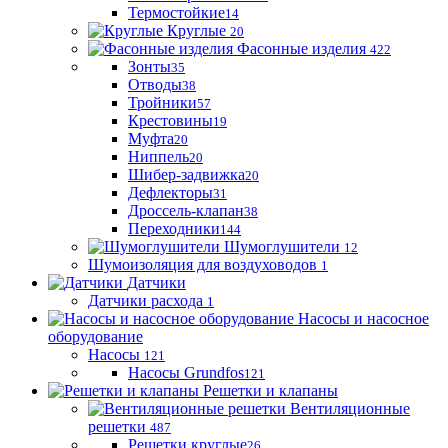
Термостойкие
14
Круглые
20
Фасонные изделия
422
Зонты
35
Отводы
38
Тройники
57
Крестовины
19
Муфта
20
Ниппель
20
Шибер-задвижка
20
Дефлекторы
31
Дроссель-клапан
38
Переходники
144
Шумоглушители
12
Шумоизоляция для воздуховодов
1
Датчики
Датчики расхода
1
Насосы и насосное
оборудование
Насосы
121
Насосы Grundfos
121
Решетки и клапаны
Вентиляционные
решетки
487
Решетки круглые
26