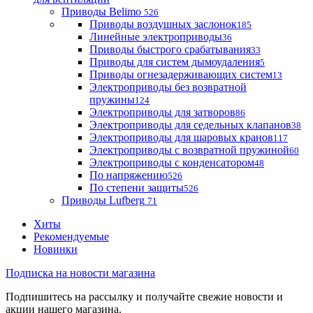
Приводы Belimo
526
Приводы воздушных заслонок
185
Линейные электроприводы
36
Приводы быстрого срабатывания
33
Приводы для систем дымоудаления
5
Приводы огнезадерживающих систем
13
Электроприводы без возвратной
пружины
124
Электроприводы для затворов
86
Электроприводы для седельных клапанов
38
Электроприводы для шаровых кранов
117
Электроприводы с возвратной пружиной
60
Электроприводы с конденсатором
48
По напряжению
526
По степени защиты
526
Приводы Lufberg
71
Хиты
Рекомендуемые
Новинки
Подписка на новости магазина
Подпишитесь на рассылку и получайте свежие новости и
акции нашего магазина.