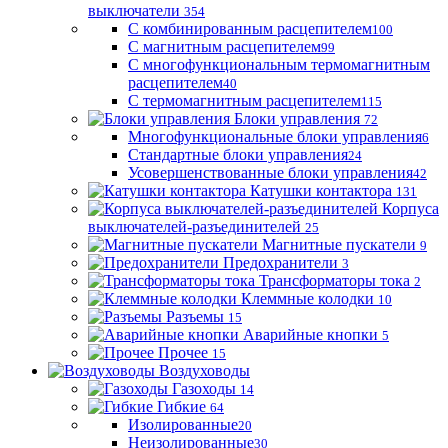
выключатели
354
С комбинированным расцепителем
100
С магнитным расцепителем
99
С многофункциональным термомагнитным
расцепителем
40
С термомагнитным расцепителем
115
Блоки управления
72
Многофункциональные блоки управления
6
Стандартные блоки управления
24
Усовершенствованные блоки управления
42
Катушки контактора
131
Корпуса
выключателей-разъединителей
25
Магнитные пускатели
9
Предохранители
3
Трансформаторы тока
2
Клеммные колодки
10
Разъемы
15
Аварийные кнопки
5
Прочее
15
Воздуховоды
Газоходы
14
Гибкие
64
Изолированные
20
Неизолированные
30