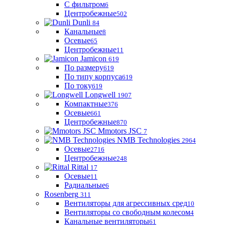
С фильтром
6
Центробежные
502
Dunli
84
Канальные
8
Осевые
65
Центробежные
11
Jamicon
619
По размеру
619
По типу корпуса
619
По току
619
Longwell
1907
Компактные
376
Осевые
661
Центробежные
870
Mmotors JSC
7
NMB Technologies
2964
Осевые
2716
Центробежные
248
Rittal
17
Осевые
11
Радиальные
6
Rosenberg
311
Вентиляторы для агрессивных сред
10
Вентиляторы со свободным колесом
4
Канальные вентиляторы
61