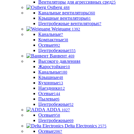
Вентиляторы для агрессивных сред
25
Ostberg
488
Канальные вентиляторы
360
Крышные вентиляторы
61
Центробежные вентиляторы
67
Weiguang
1392
Канальные
7
Компактные
38
Осевые
992
Центробежные
355
Ванвент
469
Высокого давления
4
Жаростойкие
10
Канальные
180
Крышные
48
Кухонные
13
Наездники
12
Осевые
144
Пылевые
6
Центробежные
52
ADDA
1027
Осевые
958
Центробежные
69
Delta Electronics
2575
Осевые
2067