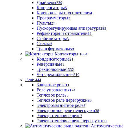
Драйверы
239
Конденсаторы
5
Контроллеры и усилители
94
Программаторы
2
Пульты
27
Пускорегулирующая аппаратура
283
Рефлекторы и отражатели
11
Стабилизаторы
3
Стекла
5
Трансформаторы
59
Контакторы
1664
Конденсаторные
21
Реверсивные
1
Трехполюсные
1332
Четырехполюсные
310
Реле
444
Защитное реле
11
Реле управления
174
Тепловое реле
95
Тепловое реле перегрузки
89
Электромагнитное реле
8
Электронное реле перегрузки
38
Электротепловое реле
7
Электротепловое реле перегрузки
22
Автоматические