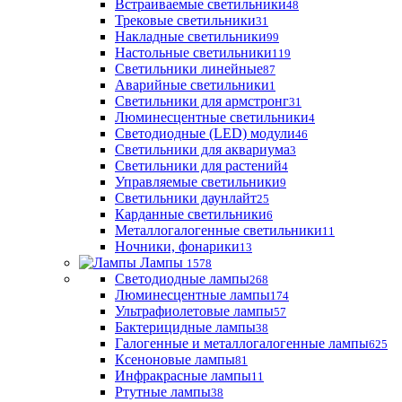
Встраиваемые светильники
48
Трековые светильники
31
Накладные светильники
99
Настольные светильники
119
Светильники линейные
87
Аварийные светильники
1
Светильники для армстронг
31
Люминесцентные светильники
4
Светодиодные (LED) модули
46
Светильники для аквариума
3
Светильники для растений
4
Управляемые светильники
9
Светильники даунлайт
25
Карданные светильники
6
Металлогалогенные светильники
11
Ночники, фонарики
13
Лампы
1578
Светодиодные лампы
268
Люминесцентные лампы
174
Ультрафиолетовые лампы
57
Бактерицидные лампы
38
Галогенные и металлогалогенные лампы
625
Ксеноновые лампы
81
Инфракрасные лампы
11
Ртутные лампы
38