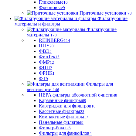
Гликолевые
16
Фреоновые
9
Приточные установки
78
Фильтрующие
материалы и фильтры
Фильтрующие
материaлы
178
REINBERG
114
ППУ
20
ФВЭ
5
ФилТек
15
ФМР
12
ФПП
2
ФРНК
1
ФТ
9
Фильтры для
вентиляции
146
HEPA фильтры абсолютной очистки
8
Карманные фильтры
69
Картриджи для фильтров
10
Кассетные фильтры
23
Компактные фильтры
17
Панельные фильтры
9
Фильтр-боксы
6
Фильтры для фанкойлов
4