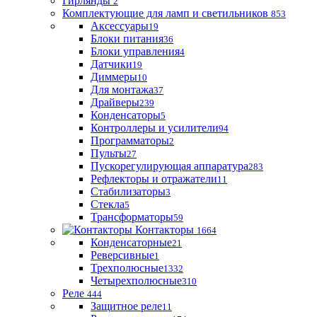
Гирлянды
2
Комплектующие для ламп и светильников
853
Аксессуары
19
Блоки питания
36
Блоки управления
4
Датчики
19
Диммеры
10
Для монтажа
37
Драйверы
239
Конденсаторы
5
Контроллеры и усилители
94
Программаторы
2
Пульты
27
Пускорегулирующая аппаратура
283
Рефлекторы и отражатели
11
Стабилизаторы
3
Стекла
5
Трансформаторы
59
Контакторы
1664
Конденсаторные
21
Реверсивные
1
Трехполюсные
1332
Четырехполюсные
310
Реле
444
Защитное реле
11