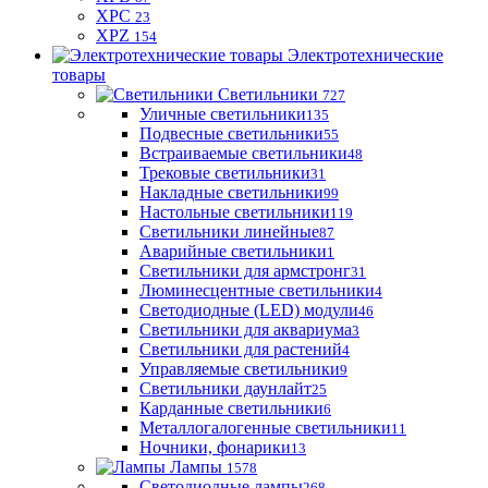
XPC
23
XPZ
154
Электротехнические
товары
Светильники
727
Уличные светильники
135
Подвесные светильники
55
Встраиваемые светильники
48
Трековые светильники
31
Накладные светильники
99
Настольные светильники
119
Светильники линейные
87
Аварийные светильники
1
Светильники для армстронг
31
Люминесцентные светильники
4
Светодиодные (LED) модули
46
Светильники для аквариума
3
Светильники для растений
4
Управляемые светильники
9
Светильники даунлайт
25
Карданные светильники
6
Металлогалогенные светильники
11
Ночники, фонарики
13
Лампы
1578
Светодиодные лампы
268