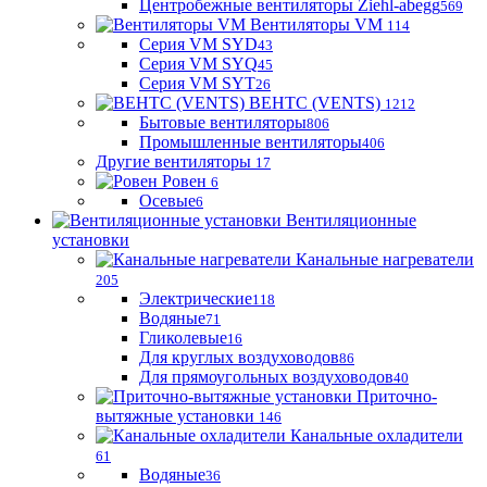
Центробежные вентиляторы Ziehl-abegg
569
Вентиляторы VM
114
Серия VM SYD
43
Серия VM SYQ
45
Серия VM SYT
26
ВЕНТС (VENTS)
1212
Бытовые вентиляторы
806
Промышленные вентиляторы
406
Другие вентиляторы
17
Ровен
6
Осевые
6
Вентиляционные
установки
Канальные нагреватели
205
Электрические
118
Водяные
71
Гликолевые
16
Для круглых воздуховодов
86
Для прямоугольных воздуховодов
40
Приточно-
вытяжные установки
146
Канальные охладители
61
Водяные
36