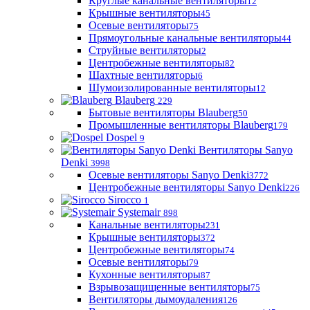
Круглые канальные вентиляторы
12
Крышные вентиляторы
45
Осевые вентиляторы
75
Прямоугольные канальные вентиляторы
44
Струйные вентиляторы
2
Центробежные вентиляторы
82
Шахтные вентиляторы
6
Шумоизолированные вентиляторы
12
Blauberg
229
Бытовые вентиляторы Blauberg
50
Промышленные вентиляторы Blauberg
179
Dospel
9
Вентиляторы Sanyo
Denki
3998
Осевые вентиляторы Sanyo Denki
3772
Центробежные вентиляторы Sanyo Denki
226
Sirocco
1
Systemair
898
Канальные вентиляторы
231
Крышные вентиляторы
372
Центробежные вентиляторы
74
Осевые вентиляторы
79
Кухонные вентиляторы
87
Взрывозащищенные вентиляторы
75
Вентиляторы дымоудаления
126