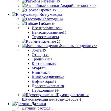
Разъемы
15
Аварийные кнопки
5
Прочее
15
Воздуховоды
Газоходы
14
Гибкие
64
Изолированные
20
Неизолированные
30
Термостойкие
14
Круглые
20
Фасонные изделия
422
Зонты
35
Отводы
38
Тройники
57
Крестовины
19
Муфта
20
Ниппель
20
Шибер-задвижка
20
Дефлекторы
31
Дроссель-клапан
38
Переходники
144
Шумоглушители
12
Шумоизоляция для воздуховодов
1
Датчики
Датчики расхода
1