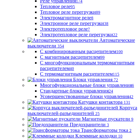
Реле управления
174
Тепловое реле
95
Тепловое реле перегрузки
89
Электромагнитное реле
8
Электронное реле перегрузки
38
Электротепловое реле
7
Электротепловое реле перегрузки
22
Автоматические
выключатели
354
С комбинированным расцепителем
100
С магнитным расцепителем
99
С многофункциональным термомагнитным
расцепителем
40
С термомагнитным расцепителем
115
Блоки управления
72
Многофункциональные блоки управления
6
Стандартные блоки управления
24
Усовершенствованные блоки управления
42
Катушки контактора
131
Корпуса
выключателей-разъединителей
25
Магнитные пускатели
9
Предохранители
3
Трансформаторы тока
2
Клеммные колодки
10