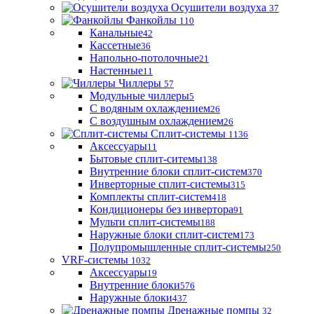
Осушители воздуха
37
Фанкойлы
110
Канальные
42
Кассетные
36
Напольно-потолочные
21
Настенные
11
Чиллеры
57
Модульные чиллеры
5
С водяным охлаждением
26
С воздушным охлаждением
26
Сплит-системы
1136
Аксессуары
11
Бытовые сплит-ситемы
138
Внутренние блоки сплит-систем
370
Инверторные сплит-системы
315
Комплекты сплит-систем
418
Кондиционеры без инвертора
91
Мульти сплит-системы
188
Наружные блоки сплит-систем
173
Полупромышленные сплит-системы
250
VRF-системы
1032
Аксессуары
19
Внутренние блоки
576
Наружные блоки
437
Дренажные помпы
32