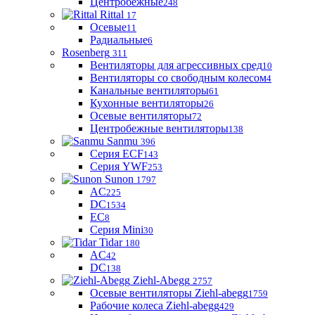
Центробежные
248
Rittal
17
Осевые
11
Радиальные
6
Rosenberg
311
Вентиляторы для агрессивных сред
10
Вентиляторы со свободным колесом
4
Канальные вентиляторы
61
Кухонные вентиляторы
26
Осевые вентиляторы
72
Центробежные вентиляторы
138
Sanmu
396
Серия ECF
143
Серия YWF
253
Sunon
1797
AC
225
DC
1534
EC
8
Серия Mini
30
Tidar
180
AC
42
DC
138
Ziehl-Abegg
2757
Осевые вентиляторы Ziehl-abegg
1759
Рабочие колеса Ziehl-abegg
429