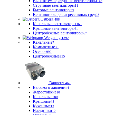
Высокотемпературные вентиляторы
145
Струйные вентиляторы
11
Бытовые вентиляторы
9
Вентиляторы для агрессивных сред
25
Ostberg
488
Канальные вентиляторы
360
Крышные вентиляторы
61
Центробежные вентиляторы
67
Weiguang
1392
Канальные
7
Компактные
38
Осевые
992
Центробежные
355
Ванвент
469
Высокого давления
4
Жаростойкие
10
Канальные
180
Крышные
48
Кухонные
13
Наездники
12