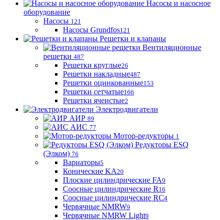
Насосы и насосное
оборудование
Насосы
121
Насосы Grundfos
121
Решетки и клапаны
Вентиляционные
решетки
487
Решетки круглые
26
Решетки накладные
487
Решетки оцинкованные
153
Решетки сетчатые
166
Решетки ячеистые
2
Электродвигатели
АИР
89
АИС
77
Мотор-редукторы
1
Редукторы ESQ
(Элком)
76
Вариаторы
5
Конические KA
20
Плоские цилиндрические FA
9
Соосные цилиндрические R
16
Соосные цилиндрические RC
4
Червячные NMRW
9
Червячные NMRW Light
9