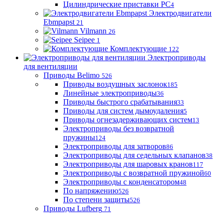
Цилиндрические приставки PC
4
Электродвигатели
Ebmpapst
21
Vilmann
26
Seipee
1
Комплектующие
122
Электроприводы
для вентиляции
Приводы Belimo
526
Приводы воздушных заслонок
185
Линейные электроприводы
36
Приводы быстрого срабатывания
33
Приводы для систем дымоудаления
5
Приводы огнезадерживающих систем
13
Электроприводы без возвратной
пружины
124
Электроприводы для затворов
86
Электроприводы для седельных клапанов
38
Электроприводы для шаровых кранов
117
Электроприводы с возвратной пружиной
60
Электроприводы с конденсатором
48
По напряжению
526
По степени защиты
526
Приводы Lufberg
71