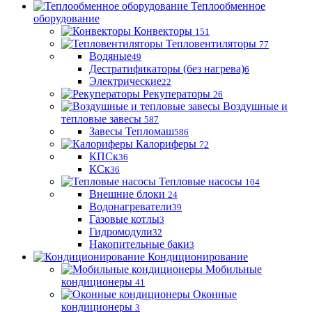
Теплообменное
оборудование
Конвекторы
151
Тепловентиляторы
77
Водяные
49
Дестратификаторы (без нагрева)
6
Электрические
22
Рекуператоры
26
Воздушные и
тепловые завесы
587
Завесы Тепломаш
586
Калориферы
72
КПСк
36
КСк
36
Тепловые насосы
104
Внешние блоки
24
Водонагреватели
39
Газовые котлы
3
Гидромодули
32
Накопительные баки
3
Кондиционирование
Мобильные
кондиционеры
41
Оконные
кондиционеры
3