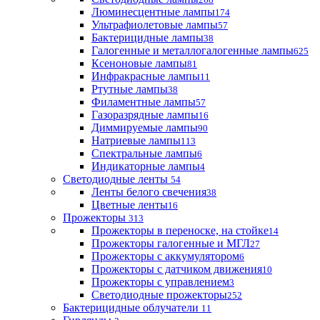
Люминесцентные лампы
174
Ультрафиолетовые лампы
57
Бактерицидные лампы
38
Галогенные и металлогалогенные лампы
625
Ксеноновые лампы
81
Инфракрасные лампы
11
Ртутные лампы
38
Филаментные лампы
57
Газоразрядные лампы
16
Диммируемые лампы
90
Натриевые лампы
113
Спектральные лампы
6
Индикаторные лампы
4
Светодиодные ленты
54
Ленты белого свечения
38
Цветные ленты
16
Прожекторы
313
Прожекторы в переноске, на стойке
14
Прожекторы галогенные и МГЛ
27
Прожекторы с аккумулятором
6
Прожекторы с датчиком движения
10
Прожекторы с управлением
3
Светодиодные прожекторы
252
Бактерицидные облучатели
11