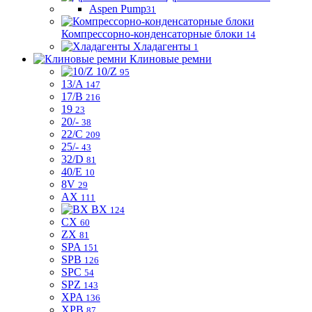
Aspen Pump
31
Компрессорно-конденсаторные блоки
14
Хладагенты
1
Клиновые ремни
10/Z
95
13/A
147
17/B
216
19
23
20/-
38
22/C
209
25/-
43
32/D
81
40/E
10
8V
29
AX
111
BX
124
CX
60
ZX
81
SPA
151
SPB
126
SPC
54
SPZ
143
XPA
136
XPB
87