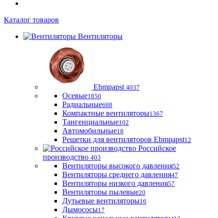
Каталог товаров
Вентиляторы
Ebmpapst
4037
Осевые
1850
Радиальные
688
Компактные вентиляторы
1367
Тангенциальные
102
Автомобильные
18
Решетки для вентиляторов Ebmpapst
12
Российское
производство
403
Вентиляторы высокого давления
52
Вентиляторы среднего давления
47
Вентиляторы низкого давления
57
Вентиляторы пылевые
20
Дутьевые вентиляторы
16
Дымососы
17