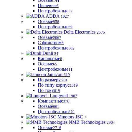
Осевые
144
Пылевые
6
Центробежные
52
ADDA
1027
Осевые
958
Центробежные
69
Delta Electronics
2575
Осевые
2067
С фильтром
6
Центробежные
502
Dunli
84
Канальные
8
Осевые
65
Центробежные
11
Jamicon
619
По размеру
619
По типу корпуса
619
По току
619
Longwell
1907
Компактные
376
Осевые
661
Центробежные
870
Mmotors JSC
7
NMB Technologies
2964
Осевые
2716