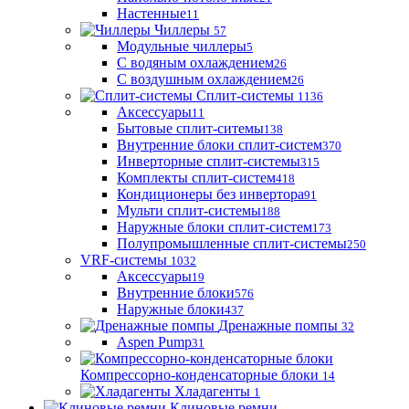
Настенные
11
Чиллеры
57
Модульные чиллеры
5
С водяным охлаждением
26
С воздушным охлаждением
26
Сплит-системы
1136
Аксессуары
11
Бытовые сплит-ситемы
138
Внутренние блоки сплит-систем
370
Инверторные сплит-системы
315
Комплекты сплит-систем
418
Кондиционеры без инвертора
91
Мульти сплит-системы
188
Наружные блоки сплит-систем
173
Полупромышленные сплит-системы
250
VRF-системы
1032
Аксессуары
19
Внутренние блоки
576
Наружные блоки
437
Дренажные помпы
32
Aspen Pump
31
Компрессорно-конденсаторные блоки
14
Хладагенты
1
Клиновые ремни