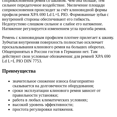
соприкосновения ремня со шкивом. Чем она больше, тем
сильнее передаточное воздействие. Увеличение площади
соприкосновения происходит за счёт клиновидной формы
профиля ремня XPA 690 Ld L=L PIO. Формованные зубья с
внутренней стороны обеспечивают его гибкость.
Недопустимо слишком сильное и слабое его натяжение.
Натяжение регулируется изменением угла прогиба ремня.
Ремень с клиновидным профилем плотнее прилегает к шкиву.
Зубчатая внутренняя поверхность полностью исключает
проскальзывания клинового ремня на больших оборотах.
Общепринятых в России гостов в Германии нет. Там
действуют свои условные обозначения: для ремней XPA 690
Ld L=L PIO DIN 7753.
Преимущества
значительное снижение износа благоприятно
сказывается на долговечности оборудования;
сроки эксплуатации клинового ремня зависит от
правильности установки;
работа в любых климатических условиях;
высокий уровень эффективности;
простота регулировки натяжения.