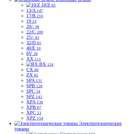
10/Z
95
13/A
147
17/B
216
19
23
20/-
38
22/C
209
25/-
43
32/D
81
40/E
10
8V
29
AX
111
BX
124
CX
60
ZX
81
SPA
151
SPB
126
SPC
54
SPZ
143
XPA
136
XPB
87
XPC
23
XPZ
154
Электротехнические
товары