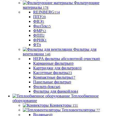
Фильтрующие
материaлы
178
REINBERG
114
ППУ
20
ФВЭ
5
ФилТек
15
ФМР
12
ФПП
2
ФРНК
1
ФТ
9
Фильтры для
вентиляции
146
HEPA фильтры абсолютной очистки
8
Карманные фильтры
69
Картриджи для фильтров
10
Кассетные фильтры
23
Компактные фильтры
17
Панельные фильтры
9
Фильтр-боксы
6
Фильтры для фанкойлов
4
Теплообменное
оборудование
Конвекторы
151
Тепловентиляторы
77
Водяные
49