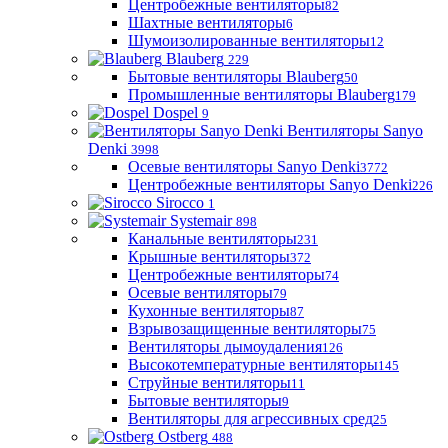
Центробежные вентиляторы
82
Шахтные вентиляторы
6
Шумоизолированные вентиляторы
12
Blauberg
229
Бытовые вентиляторы Blauberg
50
Промышленные вентиляторы Blauberg
179
Dospel
9
Вентиляторы Sanyo
Denki
3998
Осевые вентиляторы Sanyo Denki
3772
Центробежные вентиляторы Sanyo Denki
226
Sirocco
1
Systemair
898
Канальные вентиляторы
231
Крышные вентиляторы
372
Центробежные вентиляторы
74
Осевые вентиляторы
79
Кухонные вентиляторы
87
Взрывозащищенные вентиляторы
75
Вентиляторы дымоудаления
126
Высокотемпературные вентиляторы
145
Струйные вентиляторы
11
Бытовые вентиляторы
9
Вентиляторы для агрессивных сред
25
Ostberg
488