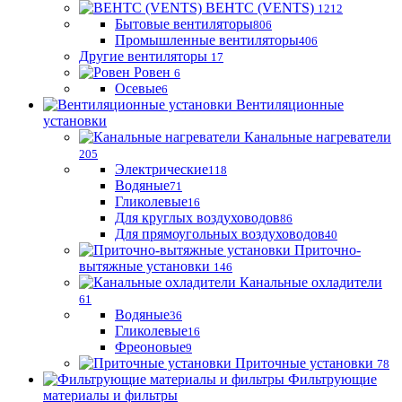
ВЕНТС (VENTS)
1212
Бытовые вентиляторы
806
Промышленные вентиляторы
406
Другие вентиляторы
17
Ровен
6
Осевые
6
Вентиляционные
установки
Канальные нагреватели
205
Электрические
118
Водяные
71
Гликолевые
16
Для круглых воздуховодов
86
Для прямоугольных воздуховодов
40
Приточно-
вытяжные установки
146
Канальные охладители
61
Водяные
36
Гликолевые
16
Фреоновые
9
Приточные установки
78
Фильтрующие
материалы и фильтры