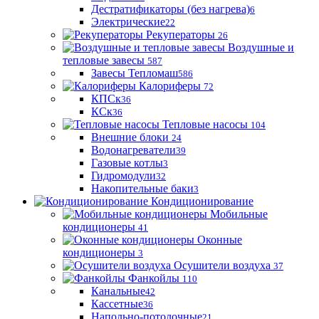
Дестратификаторы (без нагрева)
6
Электрические
22
Рекуператоры
26
Воздушные и
тепловые завесы
587
Завесы Тепломаш
586
Калориферы
72
КПСк
36
КСк
36
Тепловые насосы
104
Внешние блоки
24
Водонагреватели
39
Газовые котлы
3
Гидромодули
32
Накопительные баки
3
Кондиционирование
Мобильные
кондиционеры
41
Оконные
кондиционеры
3
Осушители воздуха
37
Фанкойлы
110
Канальные
42
Кассетные
36
Напольно-потолочные
21