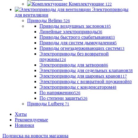
Комплектующие
122
Электроприводы
для вентиляции
Приводы Belimo
526
Приводы воздушных заслонок
185
Линейные электроприводы
36
Приводы быстрого срабатывания
33
Приводы для систем дымоудаления
5
Приводы огнезадерживающих систем
13
Электроприводы без возвратной
пружины
124
Электроприводы для затворов
86
Электроприводы для седельных клапанов
38
Электроприводы для шаровых кранов
117
Электроприводы с возвратной пружиной
60
Электроприводы с конденсатором
48
По напряжению
526
По степени защиты
526
Приводы Lufberg
71
Хиты
Рекомендуемые
Новинки
Подписка на новости магазина