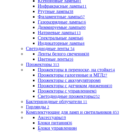
Ксеноновые лампы
81
Инфракрасные лампы
11
Ртутные лампы
38
Филаментные лампы
57
Газоразрядные лампы
16
Диммируемые лампы
90
Натриевые лампы
113
Спектральные лампы
6
Индикаторные лампы
4
Светодиодные ленты
54
Ленты белого свечения
38
Цветные ленты
16
Прожекторы
313
Прожекторы в переноске, на стойке
14
Прожекторы галогенные и МГЛ
27
Прожекторы с аккумулятором
6
Прожекторы с датчиком движения
10
Прожекторы с управлением
3
Светодиодные прожекторы
252
Бактерицидные облучатели
11
Гирлянды
2
Комплектующие для ламп и светильников
853
Аксессуары
19
Блоки питания
36
Блоки управления
4