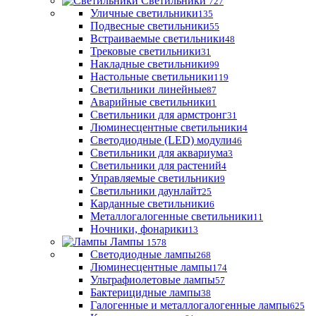
Светильники
727
Уличные светильники
135
Подвесные светильники
55
Встраиваемые светильники
48
Трековые светильники
31
Накладные светильники
99
Настольные светильники
119
Светильники линейные
87
Аварийные светильники
1
Светильники для армстронг
31
Люминесцентные светильники
4
Светодиодные (LED) модули
46
Светильники для аквариума
3
Светильники для растений
4
Управляемые светильники
9
Светильники даунлайт
25
Карданные светильники
6
Металлогалогенные светильники
11
Ночники, фонарики
13
Лампы
1578
Светодиодные лампы
268
Люминесцентные лампы
174
Ультрафиолетовые лампы
57
Бактерицидные лампы
38
Галогенные и металлогалогенные лампы
625