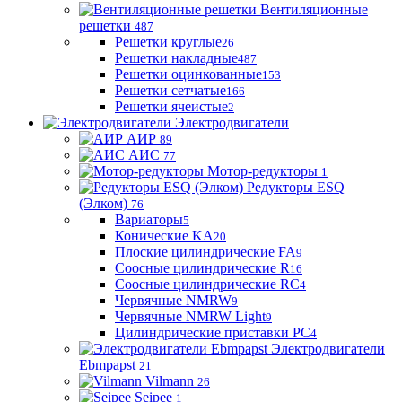
Вентиляционные
решетки
487
Решетки круглые
26
Решетки накладные
487
Решетки оцинкованные
153
Решетки сетчатые
166
Решетки ячеистые
2
Электродвигатели
АИР
89
АИС
77
Мотор-редукторы
1
Редукторы ESQ
(Элком)
76
Вариаторы
5
Конические KA
20
Плоские цилиндрические FA
9
Соосные цилиндрические R
16
Соосные цилиндрические RC
4
Червячные NMRW
9
Червячные NMRW Light
9
Цилиндрические приставки PC
4
Электродвигатели
Ebmpapst
21
Vilmann
26
Seipee
1