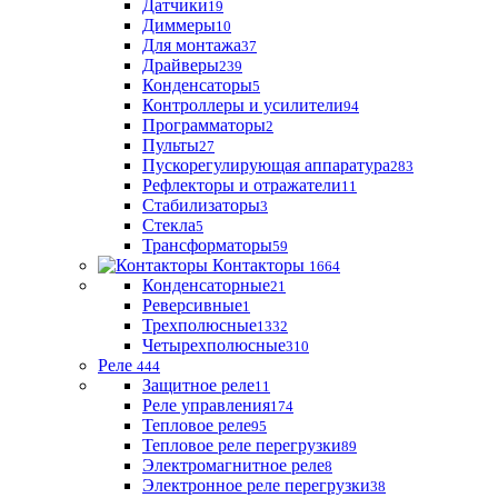
Датчики
19
Диммеры
10
Для монтажа
37
Драйверы
239
Конденсаторы
5
Контроллеры и усилители
94
Программаторы
2
Пульты
27
Пускорегулирующая аппаратура
283
Рефлекторы и отражатели
11
Стабилизаторы
3
Стекла
5
Трансформаторы
59
Контакторы
1664
Конденсаторные
21
Реверсивные
1
Трехполюсные
1332
Четырехполюсные
310
Реле
444
Защитное реле
11
Реле управления
174
Тепловое реле
95
Тепловое реле перегрузки
89
Электромагнитное реле
8
Электронное реле перегрузки
38