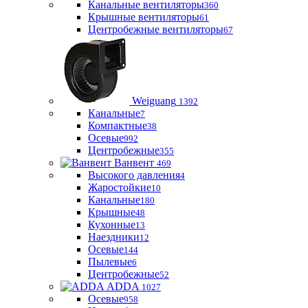
Канальные вентиляторы
360
Крышные вентиляторы
61
Центробежные вентиляторы
67
Weiguang
1392
Канальные
7
Компактные
38
Осевые
992
Центробежные
355
Ванвент
469
Высокого давления
4
Жаростойкие
10
Канальные
180
Крышные
48
Кухонные
13
Наездники
12
Осевые
144
Пылевые
6
Центробежные
52
ADDA
1027
Осевые
958