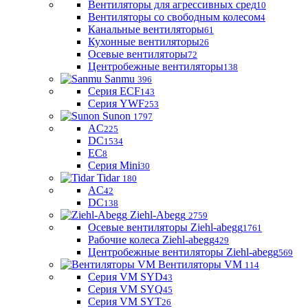
Вентиляторы для агрессивных сред
10
Вентиляторы со свободным колесом
4
Канальные вентиляторы
61
Кухонные вентиляторы
26
Осевые вентиляторы
72
Центробежные вентиляторы
138
Sanmu
396
Серия ECF
143
Серия YWF
253
Sunon
1797
AC
225
DC
1534
EC
8
Серия Mini
30
Tidar
180
AC
42
DC
138
Ziehl-Abegg
2759
Осевые вентиляторы Ziehl-abegg
1761
Рабочие колеса Ziehl-abegg
429
Центробежные вентиляторы Ziehl-abegg
569
Вентиляторы VM
114
Серия VM SYD
43
Серия VM SYQ
45
Серия VM SYT
26