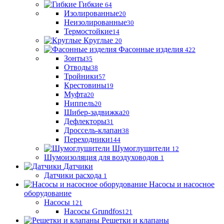
Гибкие
64
Изолированные
20
Неизолированные
30
Термостойкие
14
Круглые
20
Фасонные изделия
422
Зонты
35
Отводы
38
Тройники
57
Крестовины
19
Муфта
20
Ниппель
20
Шибер-задвижка
20
Дефлекторы
31
Дроссель-клапан
38
Переходники
144
Шумоглушители
12
Шумоизоляция для воздуховодов
1
Датчики
Датчики расхода
1
Насосы и насосное
оборудование
Насосы
121
Насосы Grundfos
121
Решетки и клапаны