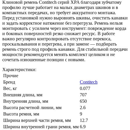
Клиновой ремень Contitech серий XPA благодаря зубчатому
профилю лучше работает на малых диаметрах шкивов и в
компактных передачах, но требует аккуратного монтажа.
Перед установкой нужно выровнять шкивы, очистить канавки
и задать корректное натяжение без перегруза. Ремень нельзя
монтировать с усилием через инструмент: повреждение корда
и боковых поверхностей резко снижает ресурс. В работе
важно регулярно контролировать отсутствие перекоса,
проскальзывания и перегрева, а при замене — подбирать
ремень строго под профиль канавки. Для стабильной передачи
мощности рекомендуется менять комплект целиком и не
сочетать изношенные позиции с новыми.
Характеристики:
Прочие
Бренд
Contitech
Вес, кг
0.077
Внешняя длина, мм
707
Внутренняя длина, мм
650
Высота расчетной линии, мм
2.6
Высота ремня, мм
9
Ширина верхней части ремня, мм
12.7
Ширина внутренней грани ремня, мм
6.9