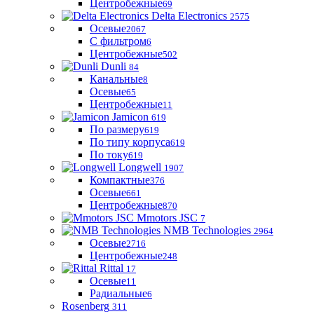
Центробежные
69
Delta Electronics
2575
Осевые
2067
С фильтром
6
Центробежные
502
Dunli
84
Канальные
8
Осевые
65
Центробежные
11
Jamicon
619
По размеру
619
По типу корпуса
619
По току
619
Longwell
1907
Компактные
376
Осевые
661
Центробежные
870
Mmotors JSC
7
NMB Technologies
2964
Осевые
2716
Центробежные
248
Rittal
17
Осевые
11
Радиальные
6
Rosenberg
311