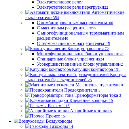
Электротепловое реле
7
Электротепловое реле перегрузки
22
Автоматические
выключатели
354
С комбинированным расцепителем
100
С магнитным расцепителем
99
С многофункциональным термомагнитным
расцепителем
40
С термомагнитным расцепителем
115
Блоки управления
72
Многофункциональные блоки управления
6
Стандартные блоки управления
24
Усовершенствованные блоки управления
42
Катушки контактора
131
Корпуса
выключателей-разъединителей
25
Магнитные пускатели
9
Предохранители
3
Трансформаторы тока
2
Клеммные колодки
10
Разъемы
15
Аварийные кнопки
5
Прочее
15
Воздуховоды
Газоходы
14