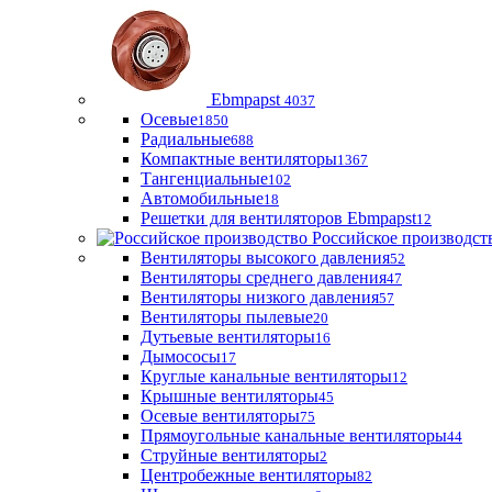
Ebmpapst
4037
Осевые
1850
Радиальные
688
Компактные вентиляторы
1367
Тангенциальные
102
Автомобильные
18
Решетки для вентиляторов Ebmpapst
12
Российское производст
Вентиляторы высокого давления
52
Вентиляторы среднего давления
47
Вентиляторы низкого давления
57
Вентиляторы пылевые
20
Дутьевые вентиляторы
16
Дымососы
17
Круглые канальные вентиляторы
12
Крышные вентиляторы
45
Осевые вентиляторы
75
Прямоугольные канальные вентиляторы
44
Струйные вентиляторы
2
Центробежные вентиляторы
82