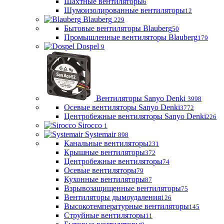
Шахтные вентиляторы
6
Шумоизолированные вентиляторы
12
Blauberg
229
Бытовые вентиляторы Blauberg
50
Промышленные вентиляторы Blauberg
179
Dospel
9
Вентиляторы Sanyo Denki
3998
Осевые вентиляторы Sanyo Denki
3772
Центробежные вентиляторы Sanyo Denki
226
Sirocco
1
Systemair
898
Канальные вентиляторы
231
Крышные вентиляторы
372
Центробежные вентиляторы
74
Осевые вентиляторы
79
Кухонные вентиляторы
87
Взрывозащищенные вентиляторы
75
Вентиляторы дымоудаления
126
Высокотемпературные вентиляторы
145
Струйные вентиляторы
11