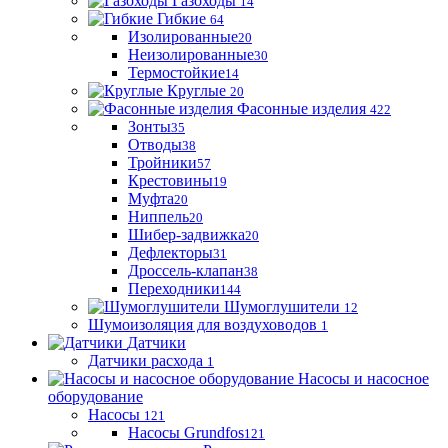
Газоходы
14
Гибкие
64
Изолированные
20
Неизолированные
30
Термостойкие
14
Круглые
20
Фасонные изделия
422
Зонты
35
Отводы
38
Тройники
57
Крестовины
19
Муфта
20
Ниппель
20
Шибер-задвижка
20
Дефлекторы
31
Дроссель-клапан
38
Переходники
144
Шумоглушители
12
Шумоизоляция для воздуховодов
1
Датчики
Датчики расхода
1
Насосы и насосное
оборудование
Насосы
121
Насосы Grundfos
121