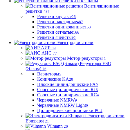
Решетки и клапаны
Вентиляционные
решетки
487
Решетки круглые
26
Решетки накладные
487
Решетки оцинкованные
153
Решетки сетчатые
166
Решетки ячеистые
2
Электродвигатели
АИР
89
АИС
77
Мотор-редукторы
1
Редукторы ESQ
(Элком)
76
Вариаторы
5
Конические KA
20
Плоские цилиндрические FA
9
Соосные цилиндрические R
16
Соосные цилиндрические RC
4
Червячные NMRW
9
Червячные NMRW Light
9
Цилиндрические приставки PC
4
Электродвигатели
Ebmpapst
21
Vilmann
26