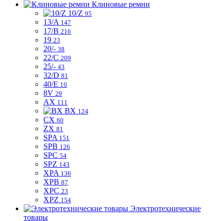
Клиновые ремни
10/Z
95
13/A
147
17/B
216
19
23
20/-
38
22/C
209
25/-
43
32/D
81
40/E
10
8V
29
AX
111
BX
124
CX
60
ZX
81
SPA
151
SPB
126
SPC
54
SPZ
143
XPA
136
XPB
87
XPC
23
XPZ
154
Электротехнические
товары