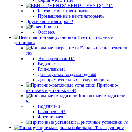
Серия VM SYT
26
ВЕНТС (VENTS)
1212
Бытовые вентиляторы
806
Промышленные вентиляторы
406
Другие вентиляторы
17
Ровен
6
Осевые
6
Вентиляционные
установки
Канальные нагреватели
205
Электрические
118
Водяные
71
Гликолевые
16
Для круглых воздуховодов
86
Для прямоугольных воздуховодов
40
Приточно-
вытяжные установки
146
Канальные охладители
61
Водяные
36
Гликолевые
16
Фреоновые
9
Приточные установки
78
Фильтрующие