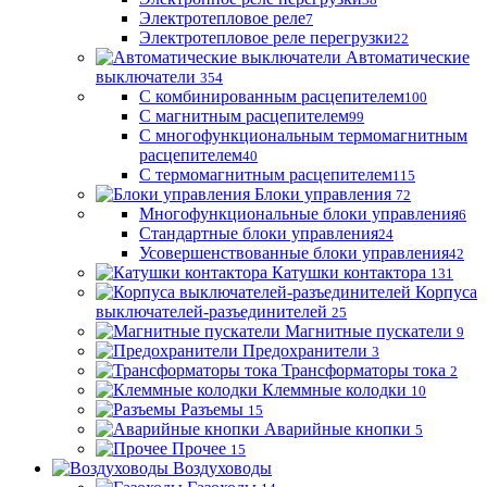
Электротепловое реле
7
Электротепловое реле перегрузки
22
Автоматические
выключатели
354
С комбинированным расцепителем
100
С магнитным расцепителем
99
С многофункциональным термомагнитным
расцепителем
40
С термомагнитным расцепителем
115
Блоки управления
72
Многофункциональные блоки управления
6
Стандартные блоки управления
24
Усовершенствованные блоки управления
42
Катушки контактора
131
Корпуса
выключателей-разъединителей
25
Магнитные пускатели
9
Предохранители
3
Трансформаторы тока
2
Клеммные колодки
10
Разъемы
15
Аварийные кнопки
5
Прочее
15
Воздуховоды