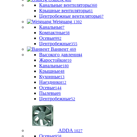
Канальные вентиляторы
360
Крышные вентиляторы
61
Центробежные вентиляторы
67
Weiguang
1392
Канальные
7
Компактные
38
Осевые
992
Центробежные
355
Ванвент
469
Высокого давления
4
Жаростойкие
10
Канальные
180
Крышные
48
Кухонные
13
Наездники
12
Осевые
144
Пылевые
6
Центробежные
52
ADDA
1027
Осевые
958