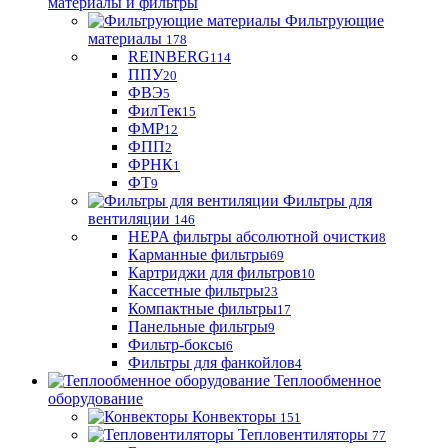
материалы и фильтры
Фильтрующие
материaлы
178
REINBERG
114
ППУ
20
ФВЭ
5
ФилТек
15
ФМР
12
ФПП
2
ФРНК
1
ФТ
9
Фильтры для
вентиляции
146
HEPA фильтры абсолютной очистки
8
Карманные фильтры
69
Картриджи для фильтров
10
Кассетные фильтры
23
Компактные фильтры
17
Панельные фильтры
9
Фильтр-боксы
6
Фильтры для фанкойлов
4
Теплообменное
оборудование
Конвекторы
151
Тепловентиляторы
77