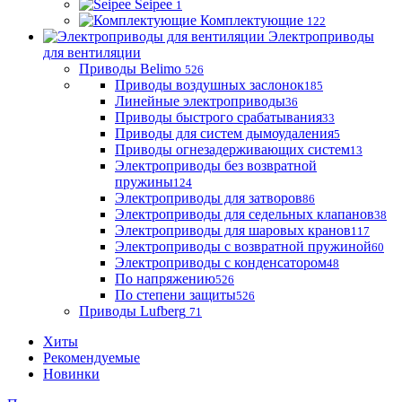
Seipee
1
Комплектующие
122
Электроприводы
для вентиляции
Приводы Belimo
526
Приводы воздушных заслонок
185
Линейные электроприводы
36
Приводы быстрого срабатывания
33
Приводы для систем дымоудаления
5
Приводы огнезадерживающих систем
13
Электроприводы без возвратной
пружины
124
Электроприводы для затворов
86
Электроприводы для седельных клапанов
38
Электроприводы для шаровых кранов
117
Электроприводы с возвратной пружиной
60
Электроприводы с конденсатором
48
По напряжению
526
По степени защиты
526
Приводы Lufberg
71
Хиты
Рекомендуемые
Новинки