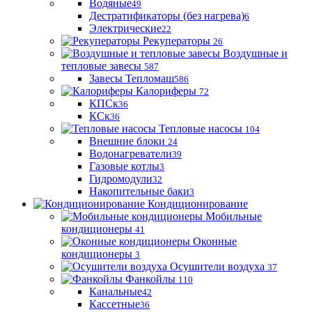
Водяные
49
Дестратификаторы (без нагрева)
6
Электрические
22
Рекуператоры
26
Воздушные и
тепловые завесы
587
Завесы Тепломаш
586
Калориферы
72
КПСк
36
КСк
36
Тепловые насосы
104
Внешние блоки
24
Водонагреватели
39
Газовые котлы
3
Гидромодули
32
Накопительные баки
3
Кондиционирование
Мобильные
кондиционеры
41
Оконные
кондиционеры
3
Осушители воздуха
37
Фанкойлы
110
Канальные
42
Кассетные
36