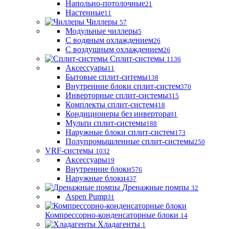
Напольно-потолочные
21
Настенные
11
Чиллеры
57
Модульные чиллеры
5
С водяным охлаждением
26
С воздушным охлаждением
26
Сплит-системы
1136
Аксессуары
11
Бытовые сплит-ситемы
138
Внутренние блоки сплит-систем
370
Инверторные сплит-системы
315
Комплекты сплит-систем
418
Кондиционеры без инвертора
91
Мульти сплит-системы
188
Наружные блоки сплит-систем
173
Полупромышленные сплит-системы
250
VRF-системы
1032
Аксессуары
19
Внутренние блоки
576
Наружные блоки
437
Дренажные помпы
32
Aspen Pump
31
Компрессорно-конденсаторные блоки
14
Хладагенты
1