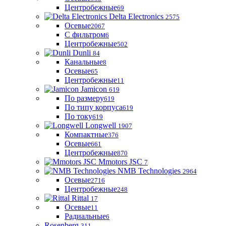
Центробежные
69
Delta Electronics
2575
Осевые
2067
С фильтром
6
Центробежные
502
Dunli
84
Канальные
8
Осевые
65
Центробежные
11
Jamicon
619
По размеру
619
По типу корпуса
619
По току
619
Longwell
1907
Компактные
376
Осевые
661
Центробежные
870
Mmotors JSC
7
NMB Technologies
2964
Осевые
2716
Центробежные
248
Rittal
17
Осевые
11
Радиальные
6
Rosenberg
311