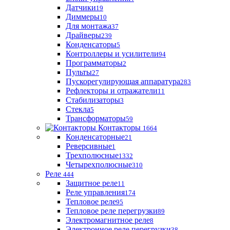
Датчики
19
Диммеры
10
Для монтажа
37
Драйверы
239
Конденсаторы
5
Контроллеры и усилители
94
Программаторы
2
Пульты
27
Пускорегулирующая аппаратура
283
Рефлекторы и отражатели
11
Стабилизаторы
3
Стекла
5
Трансформаторы
59
Контакторы
1664
Конденсаторные
21
Реверсивные
1
Трехполюсные
1332
Четырехполюсные
310
Реле
444
Защитное реле
11
Реле управления
174
Тепловое реле
95
Тепловое реле перегрузки
89
Электромагнитное реле
8
Электронное реле перегрузки
38