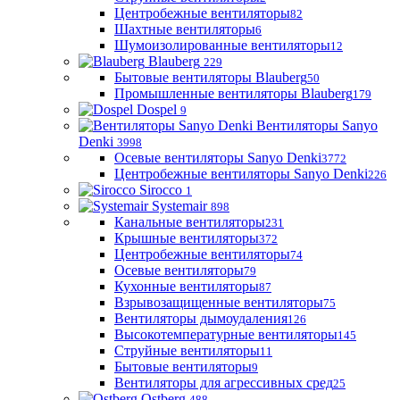
Центробежные вентиляторы
82
Шахтные вентиляторы
6
Шумоизолированные вентиляторы
12
Blauberg
229
Бытовые вентиляторы Blauberg
50
Промышленные вентиляторы Blauberg
179
Dospel
9
Вентиляторы Sanyo
Denki
3998
Осевые вентиляторы Sanyo Denki
3772
Центробежные вентиляторы Sanyo Denki
226
Sirocco
1
Systemair
898
Канальные вентиляторы
231
Крышные вентиляторы
372
Центробежные вентиляторы
74
Осевые вентиляторы
79
Кухонные вентиляторы
87
Взрывозащищенные вентиляторы
75
Вентиляторы дымоудаления
126
Высокотемпературные вентиляторы
145
Струйные вентиляторы
11
Бытовые вентиляторы
9
Вентиляторы для агрессивных сред
25
Ostberg
488