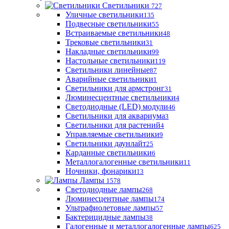
Светильники
727
Уличные светильники
135
Подвесные светильники
55
Встраиваемые светильники
48
Трековые светильники
31
Накладные светильники
99
Настольные светильники
119
Светильники линейные
87
Аварийные светильники
1
Светильники для армстронг
31
Люминесцентные светильники
4
Светодиодные (LED) модули
46
Светильники для аквариума
3
Светильники для растений
4
Управляемые светильники
9
Светильники даунлайт
25
Карданные светильники
6
Металлогалогенные светильники
11
Ночники, фонарики
13
Лампы
1578
Светодиодные лампы
268
Люминесцентные лампы
174
Ультрафиолетовые лампы
57
Бактерицидные лампы
38
Галогенные и металлогалогенные лампы
625