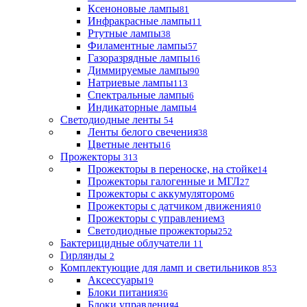
Ксеноновые лампы
81
Инфракрасные лампы
11
Ртутные лампы
38
Филаментные лампы
57
Газоразрядные лампы
16
Диммируемые лампы
90
Натриевые лампы
113
Спектральные лампы
6
Индикаторные лампы
4
Светодиодные ленты
54
Ленты белого свечения
38
Цветные ленты
16
Прожекторы
313
Прожекторы в переноске, на стойке
14
Прожекторы галогенные и МГЛ
27
Прожекторы с аккумулятором
6
Прожекторы с датчиком движения
10
Прожекторы с управлением
3
Светодиодные прожекторы
252
Бактерицидные облучатели
11
Гирлянды
2
Комплектующие для ламп и светильников
853
Аксессуары
19
Блоки питания
36
Блоки управления
4