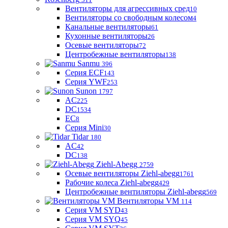
Вентиляторы для агрессивных сред
10
Вентиляторы со свободным колесом
4
Канальные вентиляторы
61
Кухонные вентиляторы
26
Осевые вентиляторы
72
Центробежные вентиляторы
138
Sanmu
396
Серия ECF
143
Серия YWF
253
Sunon
1797
AC
225
DC
1534
EC
8
Серия Mini
30
Tidar
180
AC
42
DC
138
Ziehl-Abegg
2759
Осевые вентиляторы Ziehl-abegg
1761
Рабочие колеса Ziehl-abegg
429
Центробежные вентиляторы Ziehl-abegg
569
Вентиляторы VM
114
Серия VM SYD
43
Серия VM SYQ
45