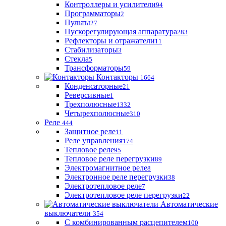
Контроллеры и усилители
94
Программаторы
2
Пульты
27
Пускорегулирующая аппаратура
283
Рефлекторы и отражатели
11
Стабилизаторы
3
Стекла
5
Трансформаторы
59
Контакторы
1664
Конденсаторные
21
Реверсивные
1
Трехполюсные
1332
Четырехполюсные
310
Реле
444
Защитное реле
11
Реле управления
174
Тепловое реле
95
Тепловое реле перегрузки
89
Электромагнитное реле
8
Электронное реле перегрузки
38
Электротепловое реле
7
Электротепловое реле перегрузки
22
Автоматические
выключатели
354
С комбинированным расцепителем
100