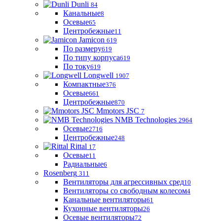
Dunli
84
Канальные
8
Осевые
65
Центробежные
11
Jamicon
619
По размеру
619
По типу корпуса
619
По току
619
Longwell
1907
Компактные
376
Осевые
661
Центробежные
870
Mmotors JSC
7
NMB Technologies
2964
Осевые
2716
Центробежные
248
Rittal
17
Осевые
11
Радиальные
6
Rosenberg
311
Вентиляторы для агрессивных сред
10
Вентиляторы со свободным колесом
4
Канальные вентиляторы
61
Кухонные вентиляторы
26
Осевые вентиляторы
72