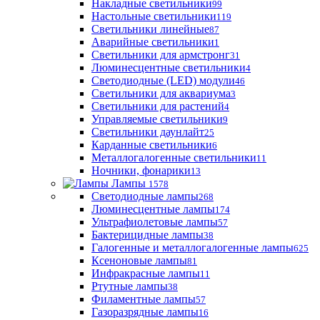
Накладные светильники
99
Настольные светильники
119
Светильники линейные
87
Аварийные светильники
1
Светильники для армстронг
31
Люминесцентные светильники
4
Светодиодные (LED) модули
46
Светильники для аквариума
3
Светильники для растений
4
Управляемые светильники
9
Светильники даунлайт
25
Карданные светильники
6
Металлогалогенные светильники
11
Ночники, фонарики
13
Лампы
1578
Светодиодные лампы
268
Люминесцентные лампы
174
Ультрафиолетовые лампы
57
Бактерицидные лампы
38
Галогенные и металлогалогенные лампы
625
Ксеноновые лампы
81
Инфракрасные лампы
11
Ртутные лампы
38
Филаментные лампы
57
Газоразрядные лампы
16