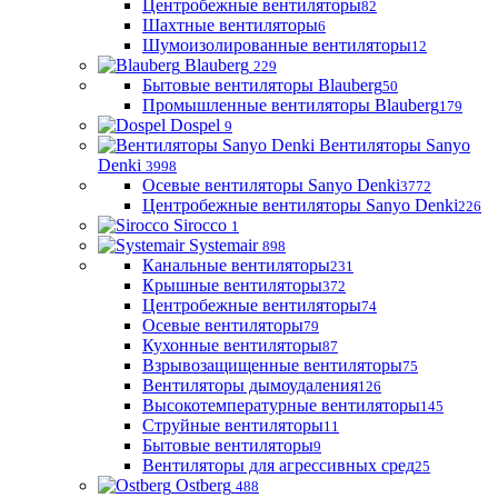
Центробежные вентиляторы
82
Шахтные вентиляторы
6
Шумоизолированные вентиляторы
12
Blauberg
229
Бытовые вентиляторы Blauberg
50
Промышленные вентиляторы Blauberg
179
Dospel
9
Вентиляторы Sanyo
Denki
3998
Осевые вентиляторы Sanyo Denki
3772
Центробежные вентиляторы Sanyo Denki
226
Sirocco
1
Systemair
898
Канальные вентиляторы
231
Крышные вентиляторы
372
Центробежные вентиляторы
74
Осевые вентиляторы
79
Кухонные вентиляторы
87
Взрывозащищенные вентиляторы
75
Вентиляторы дымоудаления
126
Высокотемпературные вентиляторы
145
Струйные вентиляторы
11
Бытовые вентиляторы
9
Вентиляторы для агрессивных сред
25
Ostberg
488