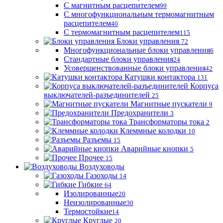
С магнитным расцепителем
99
С многофункциональным термомагнитным
расцепителем
40
С термомагнитным расцепителем
115
Блоки управления
72
Многофункциональные блоки управления
6
Стандартные блоки управления
24
Усовершенствованные блоки управления
42
Катушки контактора
131
Корпуса
выключателей-разъединителей
25
Магнитные пускатели
9
Предохранители
3
Трансформаторы тока
2
Клеммные колодки
10
Разъемы
15
Аварийные кнопки
5
Прочее
15
Воздуховоды
Газоходы
14
Гибкие
64
Изолированные
20
Неизолированные
30
Термостойкие
14
Круглые
20