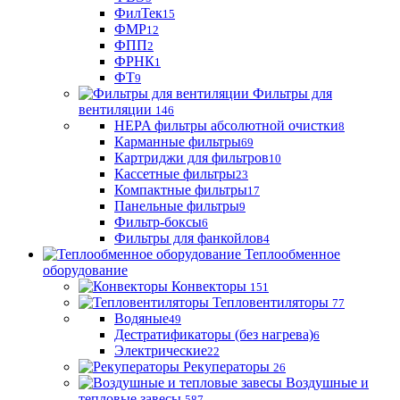
ФилТек
15
ФМР
12
ФПП
2
ФРНК
1
ФТ
9
Фильтры для
вентиляции
146
HEPA фильтры абсолютной очистки
8
Карманные фильтры
69
Картриджи для фильтров
10
Кассетные фильтры
23
Компактные фильтры
17
Панельные фильтры
9
Фильтр-боксы
6
Фильтры для фанкойлов
4
Теплообменное
оборудование
Конвекторы
151
Тепловентиляторы
77
Водяные
49
Дестратификаторы (без нагрева)
6
Электрические
22
Рекуператоры
26
Воздушные и
тепловые завесы
587