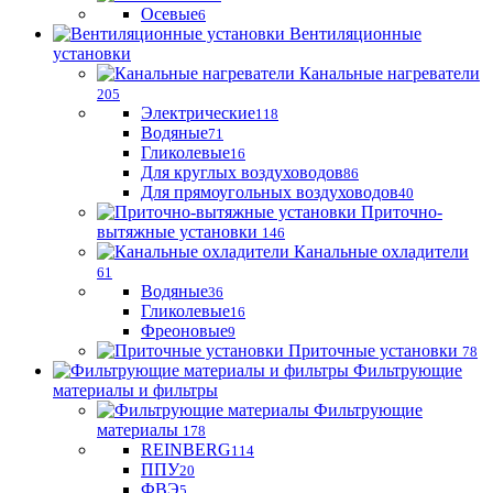
Осевые
6
Вентиляционные
установки
Канальные нагреватели
205
Электрические
118
Водяные
71
Гликолевые
16
Для круглых воздуховодов
86
Для прямоугольных воздуховодов
40
Приточно-
вытяжные установки
146
Канальные охладители
61
Водяные
36
Гликолевые
16
Фреоновые
9
Приточные установки
78
Фильтрующие
материалы и фильтры
Фильтрующие
материaлы
178
REINBERG
114
ППУ
20
ФВЭ
5