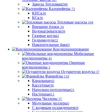
Завесы Тепломаш
586
Калориферы
72
КПСк
36
КСк
36
Тепловые насосы
104
Внешние блоки
24
Водонагреватели
39
Газовые котлы
3
Гидромодули
32
Накопительные баки
3
Кондиционирование
Мобильные
кондиционеры
41
Оконные
кондиционеры
3
Осушители воздуха
37
Фанкойлы
110
Канальные
42
Кассетные
36
Напольно-потолочные
21
Настенные
11
Чиллеры
57
Модульные чиллеры
5
С водяным охлаждением
26