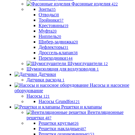
Фасонные изделия
422
Зонты
35
Отводы
38
Тройники
57
Крестовины
19
Муфта
20
Ниппель
20
Шибер-задвижка
20
Дефлекторы
31
Дроссель-клапан
38
Переходники
144
Шумоглушители
12
Шумоизоляция для воздуховодов
1
Датчики
Датчики расхода
1
Насосы и насосное
оборудование
Насосы
121
Насосы Grundfos
121
Решетки и клапаны
Вентиляционные
решетки
487
Решетки круглые
26
Решетки накладные
487
Решетки оцинкованные
153