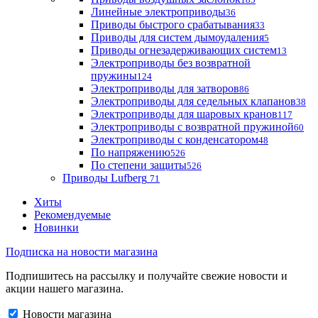
Линейные электроприводы
36
Приводы быстрого срабатывания
33
Приводы для систем дымоудаления
5
Приводы огнезадерживающих систем
13
Электроприводы без возвратной
пружины
124
Электроприводы для затворов
86
Электроприводы для седельных клапанов
38
Электроприводы для шаровых кранов
117
Электроприводы с возвратной пружиной
60
Электроприводы с конденсатором
48
По напряжению
526
По степени защиты
526
Приводы Lufberg
71
Хиты
Рекомендуемые
Новинки
Подписка на новости магазина
Подпишитесь на рассылку и получайте свежие новости и
акции нашего магазина.
Новости магазина