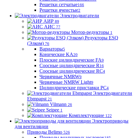
Решетки сетчатые
166
Решетки ячеистые
2
Электродвигатели
АИР
89
АИС
77
Мотор-редукторы
1
Редукторы ESQ
(Элком)
76
Вариаторы
5
Конические KA
20
Плоские цилиндрические FA
9
Соосные цилиндрические R
16
Соосные цилиндрические RC
4
Червячные NMRW
9
Червячные NMRW Light
9
Цилиндрические приставки PC
4
Электродвигатели
Ebmpapst
21
Vilmann
26
Seipee
1
Комплектующие
122
Электроприводы
для вентиляции
Приводы Belimo
526
Приводы воздушных заслонок
185