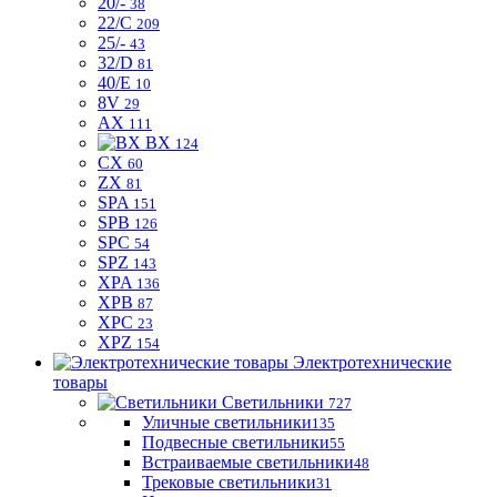
20/-
38
22/C
209
25/-
43
32/D
81
40/E
10
8V
29
AX
111
BX
124
CX
60
ZX
81
SPA
151
SPB
126
SPC
54
SPZ
143
XPA
136
XPB
87
XPC
23
XPZ
154
Электротехнические
товары
Светильники
727
Уличные светильники
135
Подвесные светильники
55
Встраиваемые светильники
48
Трековые светильники
31