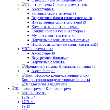
С воздушным охлаждением
26
Сплит-системы
1136
Аксессуары
11
Бытовые сплит-ситемы
138
Внутренние блоки сплит-систем
370
Инверторные сплит-системы
315
Комплекты сплит-систем
418
Кондиционеры без инвертора
91
Мульти сплит-системы
188
Наружные блоки сплит-систем
173
Полупромышленные сплит-системы
250
VRF-системы
1032
Аксессуары
19
Внутренние блоки
576
Наружные блоки
437
Дренажные помпы
32
Aspen Pump
31
Компрессорно-конденсаторные блоки
14
Хладагенты
1
Клиновые ремни
10/Z
95
13/A
147
17/B
216
19
23