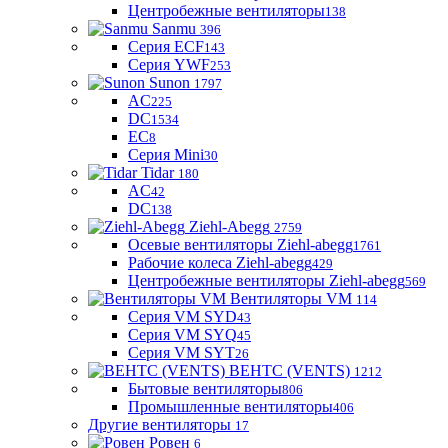
Центробежные вентиляторы
138
Sanmu
396
Серия ECF
143
Серия YWF
253
Sunon
1797
AC
225
DC
1534
EC
8
Серия Mini
30
Tidar
180
AC
42
DC
138
Ziehl-Abegg
2759
Осевые вентиляторы Ziehl-abegg
1761
Рабочие колеса Ziehl-abegg
429
Центробежные вентиляторы Ziehl-abegg
569
Вентиляторы VM
114
Серия VM SYD
43
Серия VM SYQ
45
Серия VM SYT
26
ВЕНТС (VENTS)
1212
Бытовые вентиляторы
806
Промышленные вентиляторы
406
Другие вентиляторы
17
Ровен
6