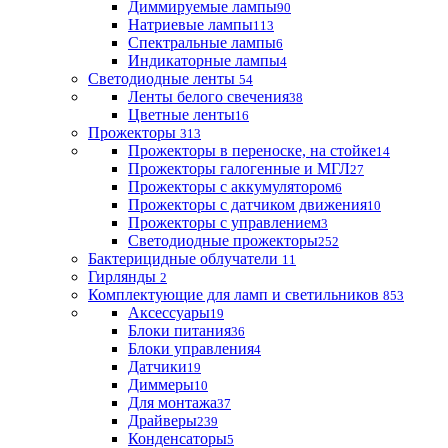
Диммируемые лампы
90
Натриевые лампы
113
Спектральные лампы
6
Индикаторные лампы
4
Светодиодные ленты
54
Ленты белого свечения
38
Цветные ленты
16
Прожекторы
313
Прожекторы в переноске, на стойке
14
Прожекторы галогенные и МГЛ
27
Прожекторы с аккумулятором
6
Прожекторы с датчиком движения
10
Прожекторы с управлением
3
Светодиодные прожекторы
252
Бактерицидные облучатели
11
Гирлянды
2
Комплектующие для ламп и светильников
853
Аксессуары
19
Блоки питания
36
Блоки управления
4
Датчики
19
Диммеры
10
Для монтажа
37
Драйверы
239
Конденсаторы
5