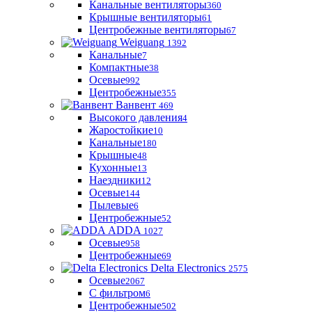
Канальные вентиляторы
360
Крышные вентиляторы
61
Центробежные вентиляторы
67
Weiguang
1392
Канальные
7
Компактные
38
Осевые
992
Центробежные
355
Ванвент
469
Высокого давления
4
Жаростойкие
10
Канальные
180
Крышные
48
Кухонные
13
Наездники
12
Осевые
144
Пылевые
6
Центробежные
52
ADDA
1027
Осевые
958
Центробежные
69
Delta Electronics
2575
Осевые
2067
С фильтром
6
Центробежные
502