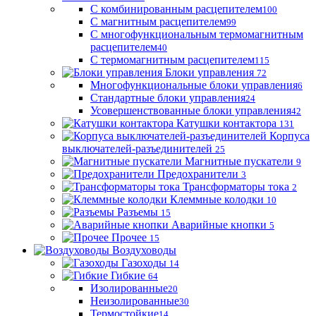
С комбинированным расцепителем
100
С магнитным расцепителем
99
С многофункциональным термомагнитным
расцепителем
40
С термомагнитным расцепителем
115
Блоки управления
72
Многофункциональные блоки управления
6
Стандартные блоки управления
24
Усовершенствованные блоки управления
42
Катушки контактора
131
Корпуса
выключателей-разъединителей
25
Магнитные пускатели
9
Предохранители
3
Трансформаторы тока
2
Клеммные колодки
10
Разъемы
15
Аварийные кнопки
5
Прочее
15
Воздуховоды
Газоходы
14
Гибкие
64
Изолированные
20
Неизолированные
30
Термостойкие
14