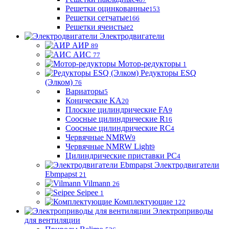
Решетки оцинкованные
153
Решетки сетчатые
166
Решетки ячеистые
2
Электродвигатели
АИР
89
АИС
77
Мотор-редукторы
1
Редукторы ESQ
(Элком)
76
Вариаторы
5
Конические KA
20
Плоские цилиндрические FA
9
Соосные цилиндрические R
16
Соосные цилиндрические RC
4
Червячные NMRW
9
Червячные NMRW Light
9
Цилиндрические приставки PC
4
Электродвигатели
Ebmpapst
21
Vilmann
26
Seipee
1
Комплектующие
122
Электроприводы
для вентиляции