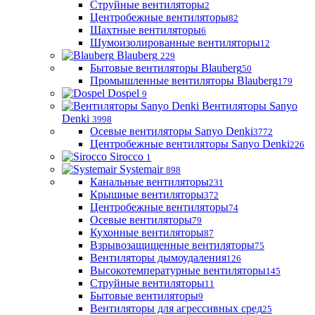
Струйные вентиляторы
2
Центробежные вентиляторы
82
Шахтные вентиляторы
6
Шумоизолированные вентиляторы
12
Blauberg
229
Бытовые вентиляторы Blauberg
50
Промышленные вентиляторы Blauberg
179
Dospel
9
Вентиляторы Sanyo
Denki
3998
Осевые вентиляторы Sanyo Denki
3772
Центробежные вентиляторы Sanyo Denki
226
Sirocco
1
Systemair
898
Канальные вентиляторы
231
Крышные вентиляторы
372
Центробежные вентиляторы
74
Осевые вентиляторы
79
Кухонные вентиляторы
87
Взрывозащищенные вентиляторы
75
Вентиляторы дымоудаления
126
Высокотемпературные вентиляторы
145
Струйные вентиляторы
11
Бытовые вентиляторы
9
Вентиляторы для агрессивных сред
25