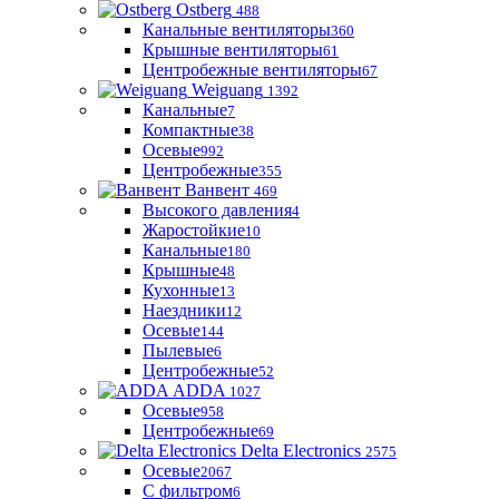
Ostberg
488
Канальные вентиляторы
360
Крышные вентиляторы
61
Центробежные вентиляторы
67
Weiguang
1392
Канальные
7
Компактные
38
Осевые
992
Центробежные
355
Ванвент
469
Высокого давления
4
Жаростойкие
10
Канальные
180
Крышные
48
Кухонные
13
Наездники
12
Осевые
144
Пылевые
6
Центробежные
52
ADDA
1027
Осевые
958
Центробежные
69
Delta Electronics
2575
Осевые
2067
С фильтром
6