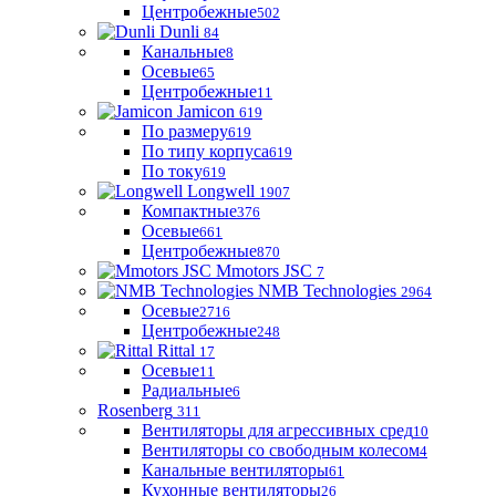
Центробежные
502
Dunli
84
Канальные
8
Осевые
65
Центробежные
11
Jamicon
619
По размеру
619
По типу корпуса
619
По току
619
Longwell
1907
Компактные
376
Осевые
661
Центробежные
870
Mmotors JSC
7
NMB Technologies
2964
Осевые
2716
Центробежные
248
Rittal
17
Осевые
11
Радиальные
6
Rosenberg
311
Вентиляторы для агрессивных сред
10
Вентиляторы со свободным колесом
4
Канальные вентиляторы
61
Кухонные вентиляторы
26