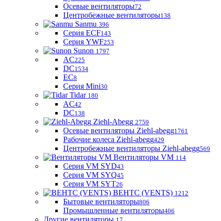
Осевые вентиляторы
72
Центробежные вентиляторы
138
Sanmu
396
Серия ECF
143
Серия YWF
253
Sunon
1797
AC
225
DC
1534
EC
8
Серия Mini
30
Tidar
180
AC
42
DC
138
Ziehl-Abegg
2759
Осевые вентиляторы Ziehl-abegg
1761
Рабочие колеса Ziehl-abegg
429
Центробежные вентиляторы Ziehl-abegg
569
Вентиляторы VM
114
Серия VM SYD
43
Серия VM SYQ
45
Серия VM SYT
26
ВЕНТС (VENTS)
1212
Бытовые вентиляторы
806
Промышленные вентиляторы
406
Другие вентиляторы
17