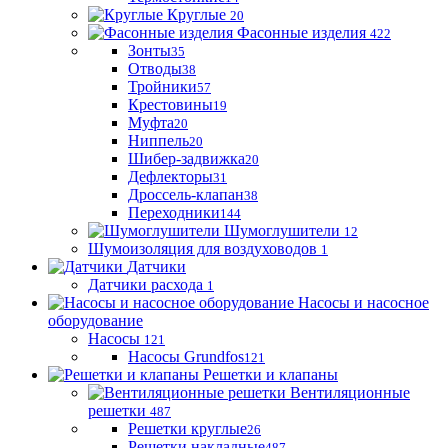
Круглые
20
Фасонные изделия
422
Зонты
35
Отводы
38
Тройники
57
Крестовины
19
Муфта
20
Ниппель
20
Шибер-задвижка
20
Дефлекторы
31
Дроссель-клапан
38
Переходники
144
Шумоглушители
12
Шумоизоляция для воздуховодов
1
Датчики
Датчики расхода
1
Насосы и насосное
оборудование
Насосы
121
Насосы Grundfos
121
Решетки и клапаны
Вентиляционные
решетки
487
Решетки круглые
26
Решетки накладные
487