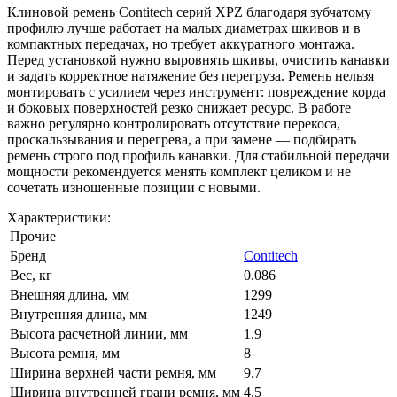
Клиновой ремень Contitech серий XPZ благодаря зубчатому
профилю лучше работает на малых диаметрах шкивов и в
компактных передачах, но требует аккуратного монтажа.
Перед установкой нужно выровнять шкивы, очистить канавки
и задать корректное натяжение без перегруза. Ремень нельзя
монтировать с усилием через инструмент: повреждение корда
и боковых поверхностей резко снижает ресурс. В работе
важно регулярно контролировать отсутствие перекоса,
проскальзывания и перегрева, а при замене — подбирать
ремень строго под профиль канавки. Для стабильной передачи
мощности рекомендуется менять комплект целиком и не
сочетать изношенные позиции с новыми.
Характеристики:
Прочие
Бренд
Contitech
Вес, кг
0.086
Внешняя длина, мм
1299
Внутренняя длина, мм
1249
Высота расчетной линии, мм
1.9
Высота ремня, мм
8
Ширина верхней части ремня, мм
9.7
Ширина внутренней грани ремня, мм
4.5