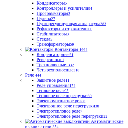
Конденсаторы
5
Контроллеры и усилители
94
Программаторы
2
Пульты
27
Пускорегулирующая аппаратура
283
Рефлекторы и отражатели
11
Стабилизаторы
3
Стекла
5
Трансформаторы
59
Контакторы
1664
Конденсаторные
21
Реверсивные
1
Трехполюсные
1332
Четырехполюсные
310
Реле
444
Защитное реле
11
Реле управления
174
Тепловое реле
95
Тепловое реле перегрузки
89
Электромагнитное реле
8
Электронное реле перегрузки
38
Электротепловое реле
7
Электротепловое реле перегрузки
22
Автоматические
выключатели
354