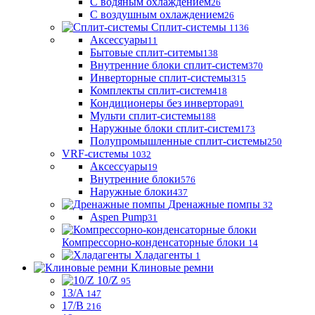
С водяным охлаждением
26
С воздушным охлаждением
26
Сплит-системы
1136
Аксессуары
11
Бытовые сплит-ситемы
138
Внутренние блоки сплит-систем
370
Инверторные сплит-системы
315
Комплекты сплит-систем
418
Кондиционеры без инвертора
91
Мульти сплит-системы
188
Наружные блоки сплит-систем
173
Полупромышленные сплит-системы
250
VRF-системы
1032
Аксессуары
19
Внутренние блоки
576
Наружные блоки
437
Дренажные помпы
32
Aspen Pump
31
Компрессорно-конденсаторные блоки
14
Хладагенты
1
Клиновые ремни
10/Z
95
13/A
147
17/B
216