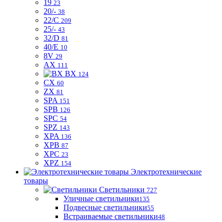
19
23
20/-
38
22/C
209
25/-
43
32/D
81
40/E
10
8V
29
AX
111
BX
124
CX
60
ZX
81
SPA
151
SPB
126
SPC
54
SPZ
143
XPA
136
XPB
87
XPC
23
XPZ
154
Электротехнические
товары
Светильники
727
Уличные светильники
135
Подвесные светильники
55
Встраиваемые светильники
48