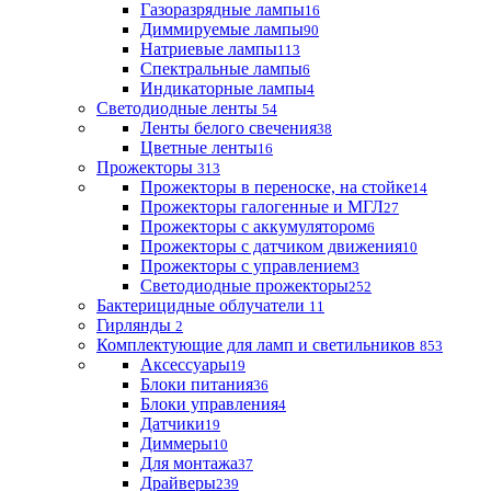
Газоразрядные лампы
16
Диммируемые лампы
90
Натриевые лампы
113
Спектральные лампы
6
Индикаторные лампы
4
Светодиодные ленты
54
Ленты белого свечения
38
Цветные ленты
16
Прожекторы
313
Прожекторы в переноске, на стойке
14
Прожекторы галогенные и МГЛ
27
Прожекторы с аккумулятором
6
Прожекторы с датчиком движения
10
Прожекторы с управлением
3
Светодиодные прожекторы
252
Бактерицидные облучатели
11
Гирлянды
2
Комплектующие для ламп и светильников
853
Аксессуары
19
Блоки питания
36
Блоки управления
4
Датчики
19
Диммеры
10
Для монтажа
37
Драйверы
239