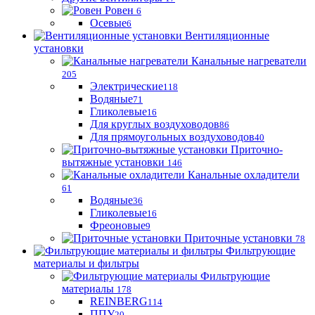
Ровен
6
Осевые
6
Вентиляционные
установки
Канальные нагреватели
205
Электрические
118
Водяные
71
Гликолевые
16
Для круглых воздуховодов
86
Для прямоугольных воздуховодов
40
Приточно-
вытяжные установки
146
Канальные охладители
61
Водяные
36
Гликолевые
16
Фреоновые
9
Приточные установки
78
Фильтрующие
материалы и фильтры
Фильтрующие
материaлы
178
REINBERG
114
ППУ
20