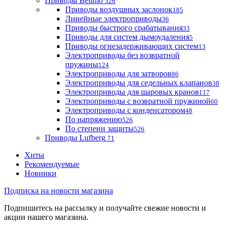
Приводы Belimo
526
Приводы воздушных заслонок
185
Линейные электроприводы
36
Приводы быстрого срабатывания
33
Приводы для систем дымоудаления
5
Приводы огнезадерживающих систем
13
Электроприводы без возвратной
пружины
124
Электроприводы для затворов
86
Электроприводы для седельных клапанов
38
Электроприводы для шаровых кранов
117
Электроприводы с возвратной пружиной
60
Электроприводы с конденсатором
48
По напряжению
526
По степени защиты
526
Приводы Lufberg
71
Хиты
Рекомендуемые
Новинки
Подписка на новости магазина
Подпишитесь на рассылку и получайте свежие новости и
акции нашего магазина.