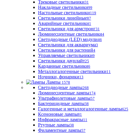
Трековые светильники
31
Накладные светильники
99
Настольные светильники
119
Светильники линейные
87
Аварийные светильники
1
Светильники для армстронг
31
Люминесцентные светильники
4
Светодиодные (LED) модули
46
Светильники для аквариума
3
Светильники для растений
4
Управляемые светильники
9
Светильники даунлайт
25
Карданные светильники
6
Металлогалогенные светильники
11
Ночники, фонарики
13
Лампы
1578
Светодиодные лампы
268
Люминесцентные лампы
174
Ультрафиолетовые лампы
57
Бактерицидные лампы
38
Галогенные и металлогалогенные лампы
625
Ксеноновые лампы
81
Инфракрасные лампы
11
Ртутные лампы
38
Филаментные лампы
57