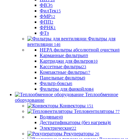
ФВЭ
5
ФилТек
15
ФМР
12
ФПП
2
ФРНК
1
ФТ
9
Фильтры для
вентиляции
146
HEPA фильтры абсолютной очистки
8
Карманные фильтры
69
Картриджи для фильтров
10
Кассетные фильтры
23
Компактные фильтры
17
Панельные фильтры
9
Фильтр-боксы
6
Фильтры для фанкойлов
4
Теплообменное
оборудование
Конвекторы
151
Тепловентиляторы
77
Водяные
49
Дестратификаторы (без нагрева)
6
Электрические
22
Рекуператоры
26