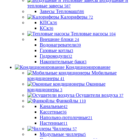
Воздушные и
тепловые завесы
587
Завесы Тепломаш
586
Калориферы
72
КПСк
36
КСк
36
Тепловые насосы
104
Внешние блоки
24
Водонагреватели
39
Газовые котлы
3
Гидромодули
32
Накопительные баки
3
Кондиционирование
Мобильные
кондиционеры
41
Оконные
кондиционеры
3
Осушители воздуха
37
Фанкойлы
110
Канальные
42
Кассетные
36
Напольно-потолочные
21
Настенные
11
Чиллеры
57
Модульные чиллеры
5