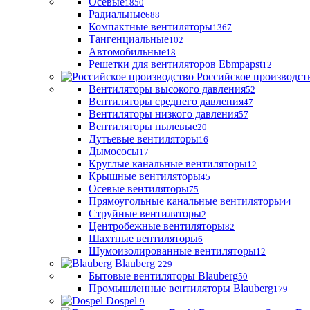
Осевые
1850
Радиальные
688
Компактные вентиляторы
1367
Тангенциальные
102
Автомобильные
18
Решетки для вентиляторов Ebmpapst
12
Российское производст
Вентиляторы высокого давления
52
Вентиляторы среднего давления
47
Вентиляторы низкого давления
57
Вентиляторы пылевые
20
Дутьевые вентиляторы
16
Дымососы
17
Круглые канальные вентиляторы
12
Крышные вентиляторы
45
Осевые вентиляторы
75
Прямоугольные канальные вентиляторы
44
Струйные вентиляторы
2
Центробежные вентиляторы
82
Шахтные вентиляторы
6
Шумоизолированные вентиляторы
12
Blauberg
229
Бытовые вентиляторы Blauberg
50
Промышленные вентиляторы Blauberg
179
Dospel
9