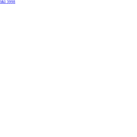
nki
3998