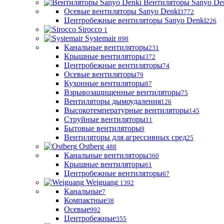
Вентиляторы Sanyo De
Осевые вентиляторы Sanyo Denki
3772
Центробежные вентиляторы Sanyo Denki
226
Sirocco
1
Systemair
898
Канальные вентиляторы
231
Крышные вентиляторы
372
Центробежные вентиляторы
74
Осевые вентиляторы
79
Кухонные вентиляторы
87
Взрывозащищенные вентиляторы
75
Вентиляторы дымоудаления
126
Высокотемпературные вентиляторы
145
Струйные вентиляторы
11
Бытовые вентиляторы
9
Вентиляторы для агрессивных сред
25
Ostberg
488
Канальные вентиляторы
360
Крышные вентиляторы
61
Центробежные вентиляторы
67
Weiguang
1392
Канальные
7
Компактные
38
Осевые
992
Центробежные
355