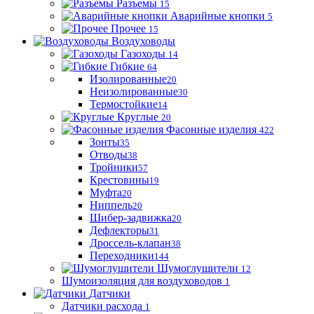
Разъемы
15
Аварийные кнопки
5
Прочее
15
Воздуховоды
Газоходы
14
Гибкие
64
Изолированные
20
Неизолированные
30
Термостойкие
14
Круглые
20
Фасонные изделия
422
Зонты
35
Отводы
38
Тройники
57
Крестовины
19
Муфта
20
Ниппель
20
Шибер-задвижка
20
Дефлекторы
31
Дроссель-клапан
38
Переходники
144
Шумоглушители
12
Шумоизоляция для воздуховодов
1
Датчики
Датчики расхода
1