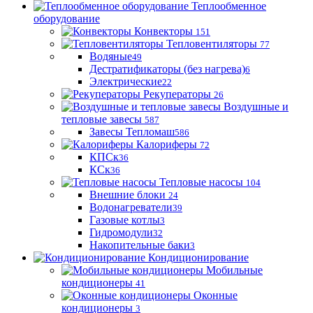
Теплообменное
оборудование
Конвекторы
151
Тепловентиляторы
77
Водяные
49
Дестратификаторы (без нагрева)
6
Электрические
22
Рекуператоры
26
Воздушные и
тепловые завесы
587
Завесы Тепломаш
586
Калориферы
72
КПСк
36
КСк
36
Тепловые насосы
104
Внешние блоки
24
Водонагреватели
39
Газовые котлы
3
Гидромодули
32
Накопительные баки
3
Кондиционирование
Мобильные
кондиционеры
41
Оконные
кондиционеры
3