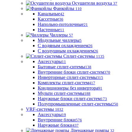
Осушители воздуха
37
Фанкойлы
110
Канальные
42
Кассетные
36
Напольно-потолочные
21
Настенные
11
Чиллеры
57
Модульные чиллеры
5
С водяным охлаждением
26
С воздушным охлаждением
26
Сплит-системы
1135
Аксессуары
11
Бытовые сплит-ситемы
138
Внутренние блоки сплит-систем
370
Инверторные сплит-системы
315
Комплекты сплит-систем
417
Кондиционеры без инвертора
91
Мульти сплит-системы
188
Наружные блоки сплит-систем
173
Полупромышленные сплит-системы
250
VRF-системы
1032
Аксессуары
19
Внутренние блоки
576
Наружные блоки
437
Дренажные помпы
32