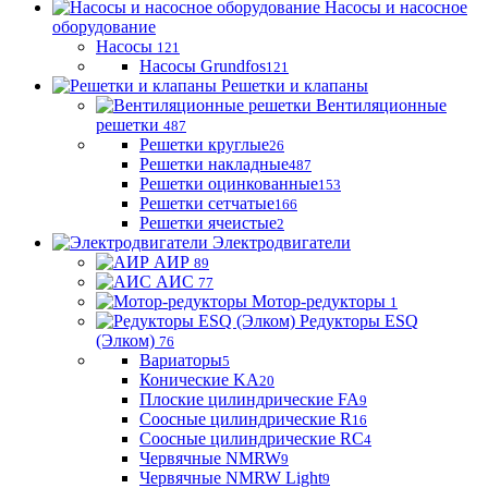
Насосы и насосное
оборудование
Насосы
121
Насосы Grundfos
121
Решетки и клапаны
Вентиляционные
решетки
487
Решетки круглые
26
Решетки накладные
487
Решетки оцинкованные
153
Решетки сетчатые
166
Решетки ячеистые
2
Электродвигатели
АИР
89
АИС
77
Мотор-редукторы
1
Редукторы ESQ
(Элком)
76
Вариаторы
5
Конические KA
20
Плоские цилиндрические FA
9
Соосные цилиндрические R
16
Соосные цилиндрические RC
4
Червячные NMRW
9
Червячные NMRW Light
9