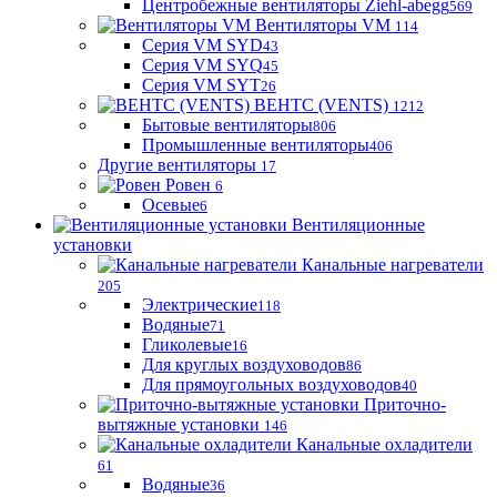
Центробежные вентиляторы Ziehl-abegg
569
Вентиляторы VM
114
Серия VM SYD
43
Серия VM SYQ
45
Серия VM SYT
26
ВЕНТС (VENTS)
1212
Бытовые вентиляторы
806
Промышленные вентиляторы
406
Другие вентиляторы
17
Ровен
6
Осевые
6
Вентиляционные
установки
Канальные нагреватели
205
Электрические
118
Водяные
71
Гликолевые
16
Для круглых воздуховодов
86
Для прямоугольных воздуховодов
40
Приточно-
вытяжные установки
146
Канальные охладители
61
Водяные
36