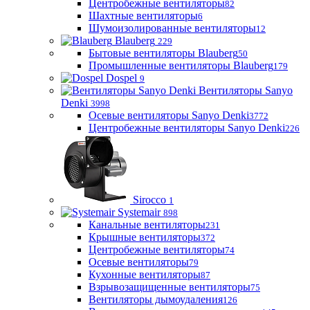
Центробежные вентиляторы
82
Шахтные вентиляторы
6
Шумоизолированные вентиляторы
12
Blauberg
229
Бытовые вентиляторы Blauberg
50
Промышленные вентиляторы Blauberg
179
Dospel
9
Вентиляторы Sanyo
Denki
3998
Осевые вентиляторы Sanyo Denki
3772
Центробежные вентиляторы Sanyo Denki
226
Sirocco
1
Systemair
898
Канальные вентиляторы
231
Крышные вентиляторы
372
Центробежные вентиляторы
74
Осевые вентиляторы
79
Кухонные вентиляторы
87
Взрывозащищенные вентиляторы
75
Вентиляторы дымоудаления
126