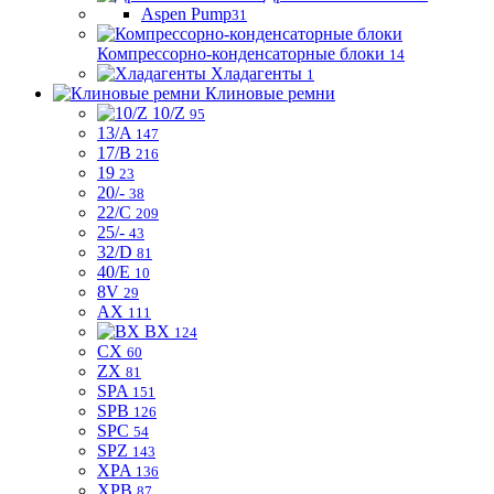
Aspen Pump
31
Компрессорно-конденсаторные блоки
14
Хладагенты
1
Клиновые ремни
10/Z
95
13/A
147
17/B
216
19
23
20/-
38
22/C
209
25/-
43
32/D
81
40/E
10
8V
29
AX
111
BX
124
CX
60
ZX
81
SPA
151
SPB
126
SPC
54
SPZ
143
XPA
136
XPB
87