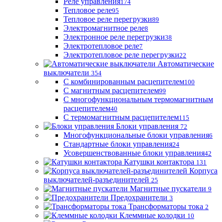
Реле управления
174
Тепловое реле
95
Тепловое реле перегрузки
89
Электромагнитное реле
8
Электронное реле перегрузки
38
Электротепловое реле
7
Электротепловое реле перегрузки
22
Автоматические
выключатели
354
С комбинированным расцепителем
100
С магнитным расцепителем
99
С многофункциональным термомагнитным
расцепителем
40
С термомагнитным расцепителем
115
Блоки управления
72
Многофункциональные блоки управления
6
Стандартные блоки управления
24
Усовершенствованные блоки управления
42
Катушки контактора
131
Корпуса
выключателей-разъединителей
25
Магнитные пускатели
9
Предохранители
3
Трансформаторы тока
2
Клеммные колодки
10