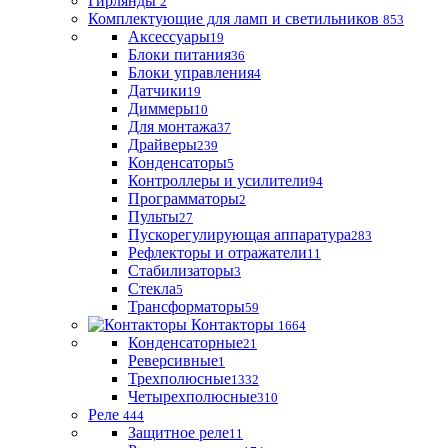
Гирлянды
2
Комплектующие для ламп и светильников
853
Аксессуары
19
Блоки питания
36
Блоки управления
4
Датчики
19
Диммеры
10
Для монтажа
37
Драйверы
239
Конденсаторы
5
Контроллеры и усилители
94
Программаторы
2
Пульты
27
Пускорегулирующая аппаратура
283
Рефлекторы и отражатели
11
Стабилизаторы
3
Стекла
5
Трансформаторы
59
Контакторы
1664
Конденсаторные
21
Реверсивные
1
Трехполюсные
1332
Четырехполюсные
310
Реле
444
Защитное реле
11