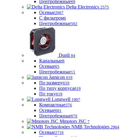
Центробежные
69
Delta Electronics
2575
Осевые
2067
С фильтром
6
Центробежные
502
Dunli
84
Канальные
8
Осевые
65
Центробежные
11
Jamicon
619
По размеру
619
По типу корпуса
619
По току
619
Longwell
1907
Компактные
376
Осевые
661
Центробежные
870
Mmotors JSC
7
NMB Technologies
2964
Осевые
2716