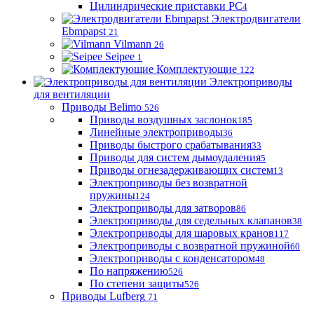
Цилиндрические приставки PC
4
Электродвигатели
Ebmpapst
21
Vilmann
26
Seipee
1
Комплектующие
122
Электроприводы
для вентиляции
Приводы Belimo
526
Приводы воздушных заслонок
185
Линейные электроприводы
36
Приводы быстрого срабатывания
33
Приводы для систем дымоудаления
5
Приводы огнезадерживающих систем
13
Электроприводы без возвратной
пружины
124
Электроприводы для затворов
86
Электроприводы для седельных клапанов
38
Электроприводы для шаровых кранов
117
Электроприводы с возвратной пружиной
60
Электроприводы с конденсатором
48
По напряжению
526
По степени защиты
526
Приводы Lufberg
71