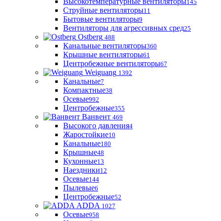
Высокотемпературные вентиляторы
145
Струйные вентиляторы
11
Бытовые вентиляторы
9
Вентиляторы для агрессивных сред
25
Ostberg
488
Канальные вентиляторы
360
Крышные вентиляторы
61
Центробежные вентиляторы
67
Weiguang
1392
Канальные
7
Компактные
38
Осевые
992
Центробежные
355
Ванвент
469
Высокого давления
4
Жаростойкие
10
Канальные
180
Крышные
48
Кухонные
13
Наездники
12
Осевые
144
Пылевые
6
Центробежные
52
ADDA
1027
Осевые
958