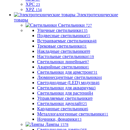
XPC
23
XPZ
154
Электротехнические
товары
Светильники
727
Уличные светильники
135
Подвесные светильники
55
Встраиваемые светильники
48
Трековые светильники
31
Накладные светильники
99
Настольные светильники
119
Светильники линейные
87
Аварийные светильники
1
Светильники для армстронг
31
Люминесцентные светильники
4
Светодиодные (LED) модули
46
Светильники для аквариума
3
Светильники для растений
4
Управляемые светильники
9
Светильники даунлайт
25
Карданные светильники
6
Металлогалогенные светильники
11
Ночники, фонарики
13
Лампы
1578
Светодиодные лампы
268