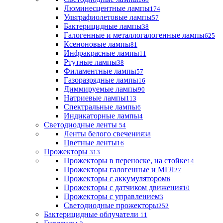
Люминесцентные лампы
174
Ультрафиолетовые лампы
57
Бактерицидные лампы
38
Галогенные и металлогалогенные лампы
625
Ксеноновые лампы
81
Инфракрасные лампы
11
Ртутные лампы
38
Филаментные лампы
57
Газоразрядные лампы
16
Диммируемые лампы
90
Натриевые лампы
113
Спектральные лампы
6
Индикаторные лампы
4
Светодиодные ленты
54
Ленты белого свечения
38
Цветные ленты
16
Прожекторы
313
Прожекторы в переноске, на стойке
14
Прожекторы галогенные и МГЛ
27
Прожекторы с аккумулятором
6
Прожекторы с датчиком движения
10
Прожекторы с управлением
3
Светодиодные прожекторы
252
Бактерицидные облучатели
11