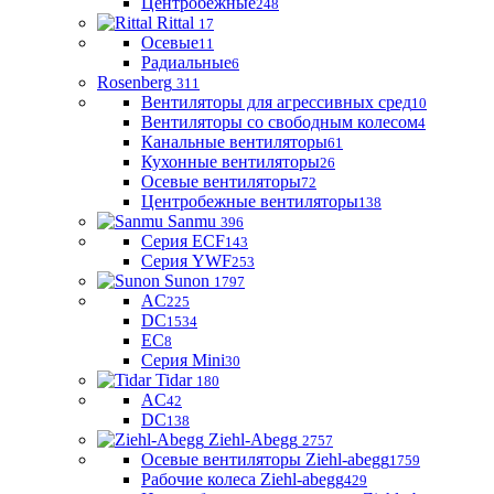
Центробежные
248
Rittal
17
Осевые
11
Радиальные
6
Rosenberg
311
Вентиляторы для агрессивных сред
10
Вентиляторы со свободным колесом
4
Канальные вентиляторы
61
Кухонные вентиляторы
26
Осевые вентиляторы
72
Центробежные вентиляторы
138
Sanmu
396
Серия ECF
143
Серия YWF
253
Sunon
1797
AC
225
DC
1534
EC
8
Серия Mini
30
Tidar
180
AC
42
DC
138
Ziehl-Abegg
2757
Осевые вентиляторы Ziehl-abegg
1759
Рабочие колеса Ziehl-abegg
429