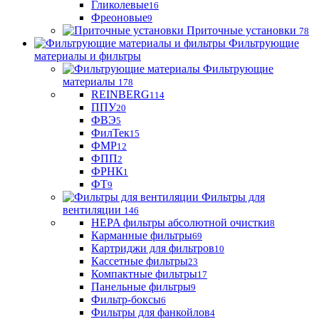
Гликолевые
16
Фреоновые
9
Приточные установки
78
Фильтрующие
материалы и фильтры
Фильтрующие
материaлы
178
REINBERG
114
ППУ
20
ФВЭ
5
ФилТек
15
ФМР
12
ФПП
2
ФРНК
1
ФТ
9
Фильтры для
вентиляции
146
HEPA фильтры абсолютной очистки
8
Карманные фильтры
69
Картриджи для фильтров
10
Кассетные фильтры
23
Компактные фильтры
17
Панельные фильтры
9
Фильтр-боксы
6
Фильтры для фанкойлов
4