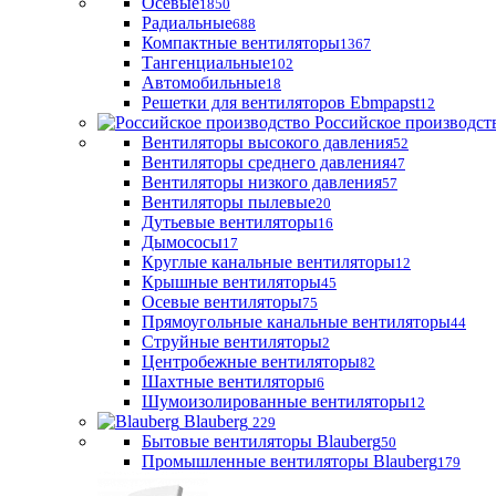
Осевые
1850
Радиальные
688
Компактные вентиляторы
1367
Тангенциальные
102
Автомобильные
18
Решетки для вентиляторов Ebmpapst
12
Российское производст
Вентиляторы высокого давления
52
Вентиляторы среднего давления
47
Вентиляторы низкого давления
57
Вентиляторы пылевые
20
Дутьевые вентиляторы
16
Дымососы
17
Круглые канальные вентиляторы
12
Крышные вентиляторы
45
Осевые вентиляторы
75
Прямоугольные канальные вентиляторы
44
Струйные вентиляторы
2
Центробежные вентиляторы
82
Шахтные вентиляторы
6
Шумоизолированные вентиляторы
12
Blauberg
229
Бытовые вентиляторы Blauberg
50
Промышленные вентиляторы Blauberg
179