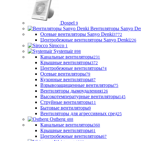
Dospel
9
Вентиляторы Sanyo De
Осевые вентиляторы Sanyo Denki
3772
Центробежные вентиляторы Sanyo Denki
226
Sirocco
1
Systemair
898
Канальные вентиляторы
231
Крышные вентиляторы
372
Центробежные вентиляторы
74
Осевые вентиляторы
79
Кухонные вентиляторы
87
Взрывозащищенные вентиляторы
75
Вентиляторы дымоудаления
126
Высокотемпературные вентиляторы
145
Струйные вентиляторы
11
Бытовые вентиляторы
9
Вентиляторы для агрессивных сред
25
Ostberg
488
Канальные вентиляторы
360
Крышные вентиляторы
61
Центробежные вентиляторы
67