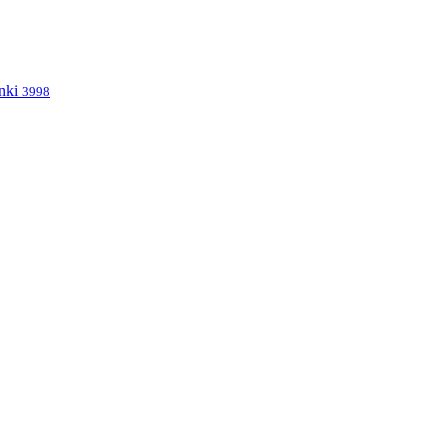
nki
3998