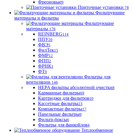
Фреоновые
9
Приточные установки
78
Фильтрующие
материалы и фильтры
Фильтрующие
материaлы
178
REINBERG
114
ППУ
20
ФВЭ
5
ФилТек
15
ФМР
12
ФПП
2
ФРНК
1
ФТ
9
Фильтры для
вентиляции
146
HEPA фильтры абсолютной очистки
8
Карманные фильтры
69
Картриджи для фильтров
10
Кассетные фильтры
23
Компактные фильтры
17
Панельные фильтры
9
Фильтр-боксы
6
Фильтры для фанкойлов
4
Теплообменное