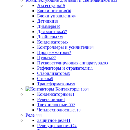
Комплектующие для ламп и светильников
853
Аксессуары
19
Блоки питания
36
Блоки управления
4
Датчики
19
Диммеры
10
Для монтажа
37
Драйверы
239
Конденсаторы
5
Контроллеры и усилители
94
Программаторы
2
Пульты
27
Пускорегулирующая аппаратура
283
Рефлекторы и отражатели
11
Стабилизаторы
3
Стекла
5
Трансформаторы
59
Контакторы
1664
Конденсаторные
21
Реверсивные
1
Трехполюсные
1332
Четырехполюсные
310
Реле
444
Защитное реле
11
Реле управления
174