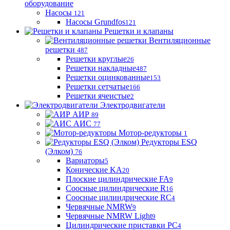
оборудование
Насосы
121
Насосы Grundfos
121
Решетки и клапаны
Вентиляционные
решетки
487
Решетки круглые
26
Решетки накладные
487
Решетки оцинкованные
153
Решетки сетчатые
166
Решетки ячеистые
2
Электродвигатели
АИР
89
АИС
77
Мотор-редукторы
1
Редукторы ESQ
(Элком)
76
Вариаторы
5
Конические KA
20
Плоские цилиндрические FA
9
Соосные цилиндрические R
16
Соосные цилиндрические RC
4
Червячные NMRW
9
Червячные NMRW Light
9
Цилиндрические приставки PC
4