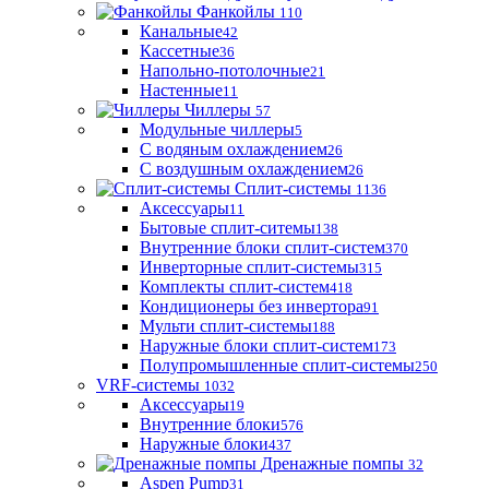
Фанкойлы
110
Канальные
42
Кассетные
36
Напольно-потолочные
21
Настенные
11
Чиллеры
57
Модульные чиллеры
5
С водяным охлаждением
26
С воздушным охлаждением
26
Сплит-системы
1136
Аксессуары
11
Бытовые сплит-ситемы
138
Внутренние блоки сплит-систем
370
Инверторные сплит-системы
315
Комплекты сплит-систем
418
Кондиционеры без инвертора
91
Мульти сплит-системы
188
Наружные блоки сплит-систем
173
Полупромышленные сплит-системы
250
VRF-системы
1032
Аксессуары
19
Внутренние блоки
576
Наружные блоки
437
Дренажные помпы
32
Aspen Pump
31