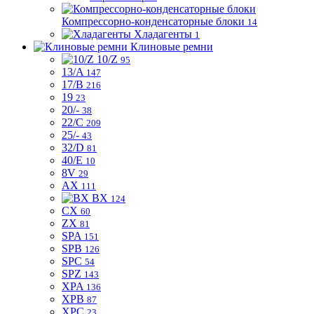
Компрессорно-конденсаторные блоки
14
Хладагенты
1
Клиновые ремни
10/Z
95
13/A
147
17/B
216
19
23
20/-
38
22/C
209
25/-
43
32/D
81
40/E
10
8V
29
AX
111
BX
124
CX
60
ZX
81
SPA
151
SPB
126
SPC
54
SPZ
143
XPA
136
XPB
87
XPC
23