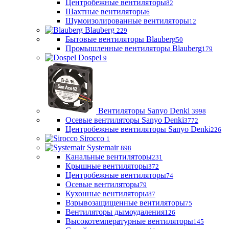
Центробежные вентиляторы
82
Шахтные вентиляторы
6
Шумоизолированные вентиляторы
12
Blauberg
229
Бытовые вентиляторы Blauberg
50
Промышленные вентиляторы Blauberg
179
Dospel
9
Вентиляторы Sanyo Denki
3998
Осевые вентиляторы Sanyo Denki
3772
Центробежные вентиляторы Sanyo Denki
226
Sirocco
1
Systemair
898
Канальные вентиляторы
231
Крышные вентиляторы
372
Центробежные вентиляторы
74
Осевые вентиляторы
79
Кухонные вентиляторы
87
Взрывозащищенные вентиляторы
75
Вентиляторы дымоудаления
126
Высокотемпературные вентиляторы
145