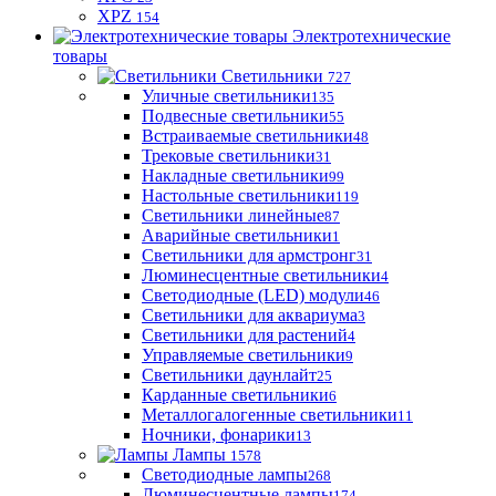
XPZ
154
Электротехнические
товары
Светильники
727
Уличные светильники
135
Подвесные светильники
55
Встраиваемые светильники
48
Трековые светильники
31
Накладные светильники
99
Настольные светильники
119
Светильники линейные
87
Аварийные светильники
1
Светильники для армстронг
31
Люминесцентные светильники
4
Светодиодные (LED) модули
46
Светильники для аквариума
3
Светильники для растений
4
Управляемые светильники
9
Светильники даунлайт
25
Карданные светильники
6
Металлогалогенные светильники
11
Ночники, фонарики
13
Лампы
1578
Светодиодные лампы
268
Люминесцентные лампы
174