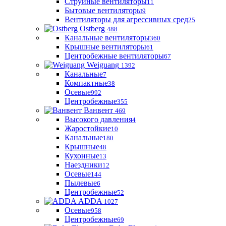
Струйные вентиляторы
11
Бытовые вентиляторы
9
Вентиляторы для агрессивных сред
25
Ostberg
488
Канальные вентиляторы
360
Крышные вентиляторы
61
Центробежные вентиляторы
67
Weiguang
1392
Канальные
7
Компактные
38
Осевые
992
Центробежные
355
Ванвент
469
Высокого давления
4
Жаростойкие
10
Канальные
180
Крышные
48
Кухонные
13
Наездники
12
Осевые
144
Пылевые
6
Центробежные
52
ADDA
1027
Осевые
958
Центробежные
69