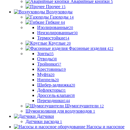
Аварийные кнопки
5
Прочее
15
Воздуховоды
Газоходы
14
Гибкие
64
Изолированные
20
Неизолированные
30
Термостойкие
14
Круглые
20
Фасонные изделия
422
Зонты
35
Отводы
38
Тройники
57
Крестовины
19
Муфта
20
Ниппель
20
Шибер-задвижка
20
Дефлекторы
31
Дроссель-клапан
38
Переходники
144
Шумоглушители
12
Шумоизоляция для воздуховодов
1
Датчики
Датчики расхода
1
Насосы и насосное