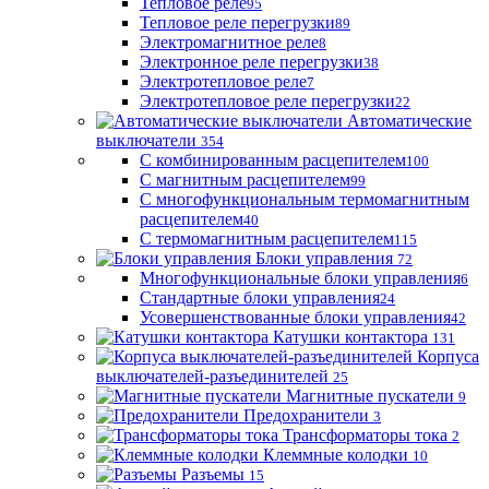
Тепловое реле
95
Тепловое реле перегрузки
89
Электромагнитное реле
8
Электронное реле перегрузки
38
Электротепловое реле
7
Электротепловое реле перегрузки
22
Автоматические
выключатели
354
С комбинированным расцепителем
100
С магнитным расцепителем
99
С многофункциональным термомагнитным
расцепителем
40
С термомагнитным расцепителем
115
Блоки управления
72
Многофункциональные блоки управления
6
Стандартные блоки управления
24
Усовершенствованные блоки управления
42
Катушки контактора
131
Корпуса
выключателей-разъединителей
25
Магнитные пускатели
9
Предохранители
3
Трансформаторы тока
2
Клеммные колодки
10
Разъемы
15