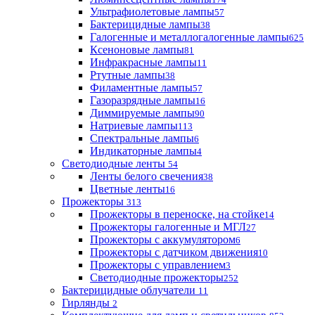
Ультрафиолетовые лампы
57
Бактерицидные лампы
38
Галогенные и металлогалогенные лампы
625
Ксеноновые лампы
81
Инфракрасные лампы
11
Ртутные лампы
38
Филаментные лампы
57
Газоразрядные лампы
16
Диммируемые лампы
90
Натриевые лампы
113
Спектральные лампы
6
Индикаторные лампы
4
Светодиодные ленты
54
Ленты белого свечения
38
Цветные ленты
16
Прожекторы
313
Прожекторы в переноске, на стойке
14
Прожекторы галогенные и МГЛ
27
Прожекторы с аккумулятором
6
Прожекторы с датчиком движения
10
Прожекторы с управлением
3
Светодиодные прожекторы
252
Бактерицидные облучатели
11
Гирлянды
2