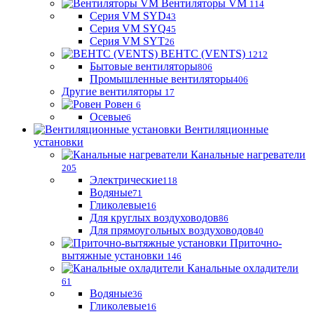
Вентиляторы VM
114
Серия VM SYD
43
Серия VM SYQ
45
Серия VM SYT
26
ВЕНТС (VENTS)
1212
Бытовые вентиляторы
806
Промышленные вентиляторы
406
Другие вентиляторы
17
Ровен
6
Осевые
6
Вентиляционные
установки
Канальные нагреватели
205
Электрические
118
Водяные
71
Гликолевые
16
Для круглых воздуховодов
86
Для прямоугольных воздуховодов
40
Приточно-
вытяжные установки
146
Канальные охладители
61
Водяные
36
Гликолевые
16