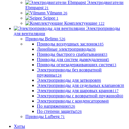
Электродвигатели
Ebmpapst
21
Vilmann
26
Seipee
1
Комплектующие
122
Электроприводы
для вентиляции
Приводы Belimo
526
Приводы воздушных заслонок
185
Линейные электроприводы
36
Приводы быстрого срабатывания
33
Приводы для систем дымоудаления
5
Приводы огнезадерживающих систем
13
Электроприводы без возвратной
пружины
124
Электроприводы для затворов
86
Электроприводы для седельных клапанов
38
Электроприводы для шаровых кранов
117
Электроприводы с возвратной пружиной
60
Электроприводы с конденсатором
48
По напряжению
526
По степени защиты
526
Приводы Lufberg
71
Хиты