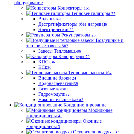
оборудование
Конвекторы
151
Тепловентиляторы
77
Водяные
49
Дестратификаторы (без нагрева)
6
Электрические
22
Рекуператоры
26
Воздушные и
тепловые завесы
587
Завесы Тепломаш
586
Калориферы
72
КПСк
36
КСк
36
Тепловые насосы
104
Внешние блоки
24
Водонагреватели
39
Газовые котлы
3
Гидромодули
32
Накопительные баки
3
Кондиционирование
Мобильные
кондиционеры
41
Оконные
кондиционеры
3
Осушители воздуха
37