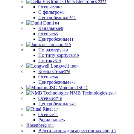
Delta Electronics
2575
Осевые
2067
С фильтром
6
Центробежные
502
Dunli
84
Канальные
8
Осевые
65
Центробежные
11
Jamicon
619
По размеру
619
По типу корпуса
619
По току
619
Longwell
1907
Компактные
376
Осевые
661
Центробежные
870
Mmotors JSC
7
NMB Technologies
2964
Осевые
2716
Центробежные
248
Rittal
17
Осевые
11
Радиальные
6
Rosenberg
311
Вентиляторы для агрессивных сред
10