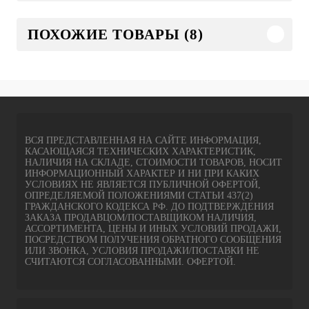
ПОХОЖИЕ ТОВАРЫ (8)
ВСЯ ПРЕДСТАВЛЕННАЯ НА САЙТЕ ИНФОРМАЦИЯ,
КАСАЮЩАЯСЯ ТЕХНИЧЕСКИХ ХАРАКТЕРИСТИК,
НАЛИЧИЯ НА СКЛАДЕ, СТОИМОСТИ ТОВАРОВ, НОСИТ
ИНФОРМАЦИОННЫЙ ХАРАКТЕР И НИ ПРИ КАКИХ
УСЛОВИЯХ НЕ ЯВЛЯЕТСЯ ПУБЛИЧНОЙ ОФЕРТОЙ,
ОПРЕДЕЛЯЕМОЙ ПОЛОЖЕНИЯМИ СТАТЬИ 437(2)
ГРАЖДАНСКОГО КОДЕКСА РФ. ДО ПОДТВЕРЖДЕНИЯ
ЗАКАЗА ПРОДАВЦОМ/ПОСТАВЩИКОМ НАЛИЧИЯ,
АССОРТИМЕНТА, ЦЕНЫ И ИНЫХ УСЛОВИЙ ПРОДАЖИ,
ПОСРЕДСТВОМ ПОЛУЧЕНИЯ ОБРАТНОГО СООБЩЕНИЯ
ИЛИ ЗВОНКА, УСЛОВИЯ ПРОДАЖИ/ПОСТАВКИ НЕ
СЧИТАЮТСЯ СОГЛАСОВАННЫМИ. ОФЕРТОЙ.