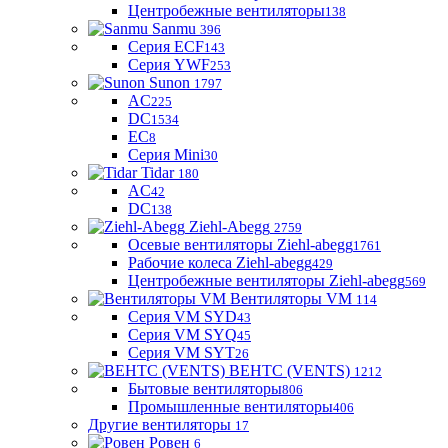
Центробежные вентиляторы
138
Sanmu
396
Серия ECF
143
Серия YWF
253
Sunon
1797
AC
225
DC
1534
EC
8
Серия Mini
30
Tidar
180
AC
42
DC
138
Ziehl-Abegg
2759
Осевые вентиляторы Ziehl-abegg
1761
Рабочие колеса Ziehl-abegg
429
Центробежные вентиляторы Ziehl-abegg
569
Вентиляторы VM
114
Серия VM SYD
43
Серия VM SYQ
45
Серия VM SYT
26
ВЕНТС (VENTS)
1212
Бытовые вентиляторы
806
Промышленные вентиляторы
406
Другие вентиляторы
17
Ровен
6