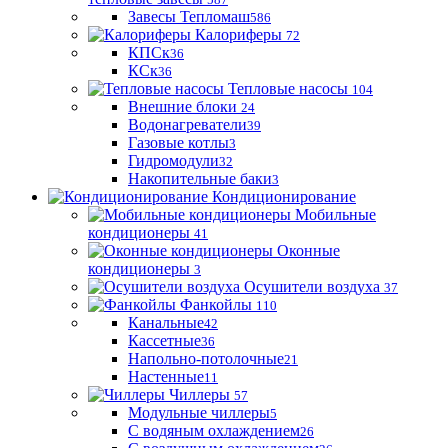
Завесы Тепломаш
586
Калориферы
72
КПСк
36
КСк
36
Тепловые насосы
104
Внешние блоки
24
Водонагреватели
39
Газовые котлы
3
Гидромодули
32
Накопительные баки
3
Кондиционирование
Мобильные
кондиционеры
41
Оконные
кондиционеры
3
Осушители воздуха
37
Фанкойлы
110
Канальные
42
Кассетные
36
Напольно-потолочные
21
Настенные
11
Чиллеры
57
Модульные чиллеры
5
С водяным охлаждением
26