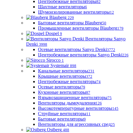
Центробежные вентиляторы
82
Шахтные вентиляторы
6
Шумоизолированные вентиляторы
12
Blauberg
229
Бытовые вентиляторы Blauberg
50
Промышленные вентиляторы Blauberg
179
Dospel
9
Вентиляторы Sanyo
Denki
3998
Осевые вентиляторы Sanyo Denki
3772
Центробежные вентиляторы Sanyo Denki
226
Sirocco
1
Systemair
898
Канальные вентиляторы
231
Крышные вентиляторы
372
Центробежные вентиляторы
74
Осевые вентиляторы
79
Кухонные вентиляторы
87
Взрывозащищенные вентиляторы
75
Вентиляторы дымоудаления
126
Высокотемпературные вентиляторы
145
Струйные вентиляторы
11
Бытовые вентиляторы
9
Вентиляторы для агрессивных сред
25
Ostberg
488