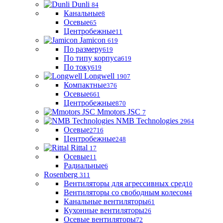
Dunli
84
Канальные
8
Осевые
65
Центробежные
11
Jamicon
619
По размеру
619
По типу корпуса
619
По току
619
Longwell
1907
Компактные
376
Осевые
661
Центробежные
870
Mmotors JSC
7
NMB Technologies
2964
Осевые
2716
Центробежные
248
Rittal
17
Осевые
11
Радиальные
6
Rosenberg
311
Вентиляторы для агрессивных сред
10
Вентиляторы со свободным колесом
4
Канальные вентиляторы
61
Кухонные вентиляторы
26
Осевые вентиляторы
72