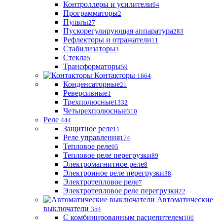
Контроллеры и усилители
94
Программаторы
2
Пульты
27
Пускорегулирующая аппаратура
283
Рефлекторы и отражатели
11
Стабилизаторы
3
Стекла
5
Трансформаторы
59
Контакторы
1664
Конденсаторные
21
Реверсивные
1
Трехполюсные
1332
Четырехполюсные
310
Реле
444
Защитное реле
11
Реле управления
174
Тепловое реле
95
Тепловое реле перегрузки
89
Электромагнитное реле
8
Электронное реле перегрузки
38
Электротепловое реле
7
Электротепловое реле перегрузки
22
Автоматические
выключатели
354
С комбинированным расцепителем
100