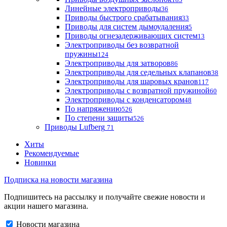
Линейные электроприводы
36
Приводы быстрого срабатывания
33
Приводы для систем дымоудаления
5
Приводы огнезадерживающих систем
13
Электроприводы без возвратной
пружины
124
Электроприводы для затворов
86
Электроприводы для седельных клапанов
38
Электроприводы для шаровых кранов
117
Электроприводы с возвратной пружиной
60
Электроприводы с конденсатором
48
По напряжению
526
По степени защиты
526
Приводы Lufberg
71
Хиты
Рекомендуемые
Новинки
Подписка на новости магазина
Подпишитесь на рассылку и получайте свежие новости и
акции нашего магазина.
Новости магазина