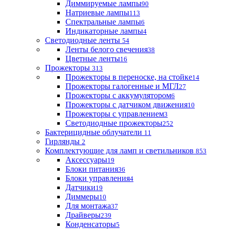
Диммируемые лампы
90
Натриевые лампы
113
Спектральные лампы
6
Индикаторные лампы
4
Светодиодные ленты
54
Ленты белого свечения
38
Цветные ленты
16
Прожекторы
313
Прожекторы в переноске, на стойке
14
Прожекторы галогенные и МГЛ
27
Прожекторы с аккумулятором
6
Прожекторы с датчиком движения
10
Прожекторы с управлением
3
Светодиодные прожекторы
252
Бактерицидные облучатели
11
Гирлянды
2
Комплектующие для ламп и светильников
853
Аксессуары
19
Блоки питания
36
Блоки управления
4
Датчики
19
Диммеры
10
Для монтажа
37
Драйверы
239
Конденсаторы
5