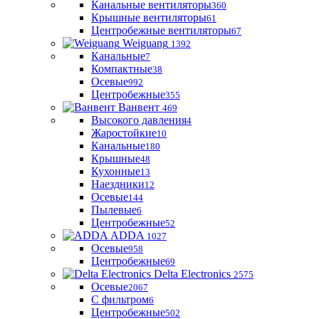
Канальные вентиляторы
360
Крышные вентиляторы
61
Центробежные вентиляторы
67
Weiguang
1392
Канальные
7
Компактные
38
Осевые
992
Центробежные
355
Ванвент
469
Высокого давления
4
Жаростойкие
10
Канальные
180
Крышные
48
Кухонные
13
Наездники
12
Осевые
144
Пылевые
6
Центробежные
52
ADDA
1027
Осевые
958
Центробежные
69
Delta Electronics
2575
Осевые
2067
С фильтром
6
Центробежные
502