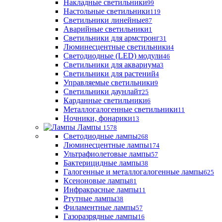
Накладные светильники
99
Настольные светильники
119
Светильники линейные
87
Аварийные светильники
1
Светильники для армстронг
31
Люминесцентные светильники
4
Светодиодные (LED) модули
46
Светильники для аквариума
3
Светильники для растений
4
Управляемые светильники
9
Светильники даунлайт
25
Карданные светильники
6
Металлогалогенные светильники
11
Ночники, фонарики
13
Лампы
1578
Светодиодные лампы
268
Люминесцентные лампы
174
Ультрафиолетовые лампы
57
Бактерицидные лампы
38
Галогенные и металлогалогенные лампы
625
Ксеноновые лампы
81
Инфракрасные лампы
11
Ртутные лампы
38
Филаментные лампы
57
Газоразрядные лампы
16