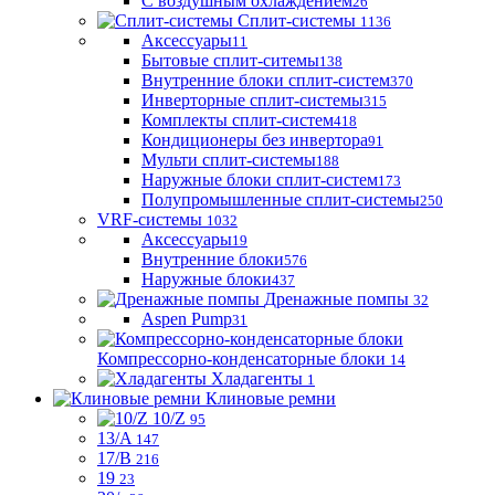
С воздушным охлаждением
26
Сплит-системы
1136
Аксессуары
11
Бытовые сплит-ситемы
138
Внутренние блоки сплит-систем
370
Инверторные сплит-системы
315
Комплекты сплит-систем
418
Кондиционеры без инвертора
91
Мульти сплит-системы
188
Наружные блоки сплит-систем
173
Полупромышленные сплит-системы
250
VRF-системы
1032
Аксессуары
19
Внутренние блоки
576
Наружные блоки
437
Дренажные помпы
32
Aspen Pump
31
Компрессорно-конденсаторные блоки
14
Хладагенты
1
Клиновые ремни
10/Z
95
13/A
147
17/B
216
19
23