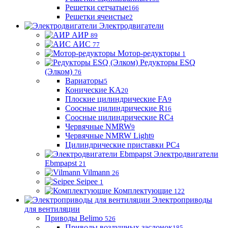
Решетки сетчатые
166
Решетки ячеистые
2
Электродвигатели
АИР
89
АИС
77
Мотор-редукторы
1
Редукторы ESQ
(Элком)
76
Вариаторы
5
Конические KA
20
Плоские цилиндрические FA
9
Соосные цилиндрические R
16
Соосные цилиндрические RC
4
Червячные NMRW
9
Червячные NMRW Light
9
Цилиндрические приставки PC
4
Электродвигатели
Ebmpapst
21
Vilmann
26
Seipee
1
Комплектующие
122
Электроприводы
для вентиляции
Приводы Belimo
526
Приводы воздушных заслонок
185