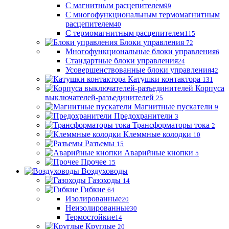
С магнитным расцепителем
99
С многофункциональным термомагнитным
расцепителем
40
С термомагнитным расцепителем
115
Блоки управления
72
Многофункциональные блоки управления
6
Стандартные блоки управления
24
Усовершенствованные блоки управления
42
Катушки контактора
131
Корпуса
выключателей-разъединителей
25
Магнитные пускатели
9
Предохранители
3
Трансформаторы тока
2
Клеммные колодки
10
Разъемы
15
Аварийные кнопки
5
Прочее
15
Воздуховоды
Газоходы
14
Гибкие
64
Изолированные
20
Неизолированные
30
Термостойкие
14
Круглые
20