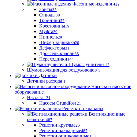
Фасонные изделия
422
Зонты
35
Отводы
38
Тройники
57
Крестовины
19
Муфта
20
Ниппель
20
Шибер-задвижка
20
Дефлекторы
31
Дроссель-клапан
38
Переходники
144
Шумоглушители
12
Шумоизоляция для воздуховодов
1
Датчики
Датчики расхода
1
Насосы и насосное
оборудование
Насосы
121
Насосы Grundfos
121
Решетки и клапаны
Вентиляционные
решетки
487
Решетки круглые
26
Решетки накладные
487
Решетки оцинкованные
153