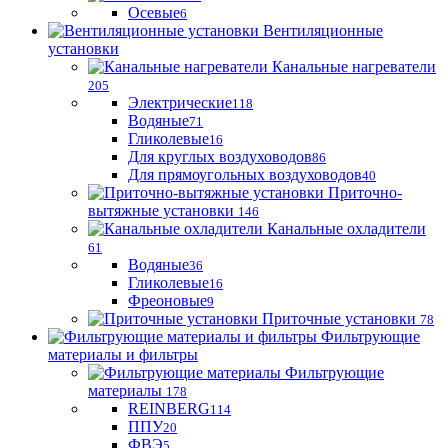
Осевые
6
Вентиляционные
установки
Канальные нагреватели
205
Электрические
118
Водяные
71
Гликолевые
16
Для круглых воздуховодов
86
Для прямоугольных воздуховодов
40
Приточно-
вытяжные установки
146
Канальные охладители
61
Водяные
36
Гликолевые
16
Фреоновые
9
Приточные установки
78
Фильтрующие
материалы и фильтры
Фильтрующие
материaлы
178
REINBERG
114
ППУ
20
ФВЭ
5