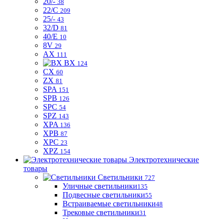
20/-
38
22/C
209
25/-
43
32/D
81
40/E
10
8V
29
AX
111
BX
124
CX
60
ZX
81
SPA
151
SPB
126
SPC
54
SPZ
143
XPA
136
XPB
87
XPC
23
XPZ
154
Электротехнические
товары
Светильники
727
Уличные светильники
135
Подвесные светильники
55
Встраиваемые светильники
48
Трековые светильники
31