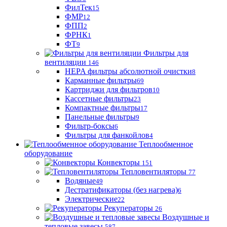
ФилТек
15
ФМР
12
ФПП
2
ФРНК
1
ФТ
9
Фильтры для
вентиляции
146
HEPA фильтры абсолютной очистки
8
Карманные фильтры
69
Картриджи для фильтров
10
Кассетные фильтры
23
Компактные фильтры
17
Панельные фильтры
9
Фильтр-боксы
6
Фильтры для фанкойлов
4
Теплообменное
оборудование
Конвекторы
151
Тепловентиляторы
77
Водяные
49
Дестратификаторы (без нагрева)
6
Электрические
22
Рекуператоры
26
Воздушные и
тепловые завесы
587