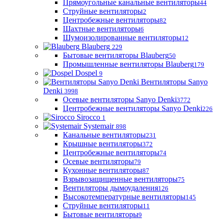
Прямоугольные канальные вентиляторы
44
Струйные вентиляторы
2
Центробежные вентиляторы
82
Шахтные вентиляторы
6
Шумоизолированные вентиляторы
12
Blauberg
229
Бытовые вентиляторы Blauberg
50
Промышленные вентиляторы Blauberg
179
Dospel
9
Вентиляторы Sanyo
Denki
3998
Осевые вентиляторы Sanyo Denki
3772
Центробежные вентиляторы Sanyo Denki
226
Sirocco
1
Systemair
898
Канальные вентиляторы
231
Крышные вентиляторы
372
Центробежные вентиляторы
74
Осевые вентиляторы
79
Кухонные вентиляторы
87
Взрывозащищенные вентиляторы
75
Вентиляторы дымоудаления
126
Высокотемпературные вентиляторы
145
Струйные вентиляторы
11
Бытовые вентиляторы
9