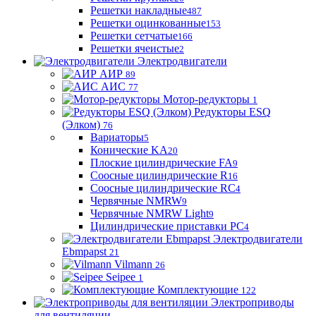
Решетки накладные
487
Решетки оцинкованные
153
Решетки сетчатые
166
Решетки ячеистые
2
Электродвигатели
АИР
89
АИС
77
Мотор-редукторы
1
Редукторы ESQ
(Элком)
76
Вариаторы
5
Конические KA
20
Плоские цилиндрические FA
9
Соосные цилиндрические R
16
Соосные цилиндрические RC
4
Червячные NMRW
9
Червячные NMRW Light
9
Цилиндрические приставки PC
4
Электродвигатели
Ebmpapst
21
Vilmann
26
Seipee
1
Комплектующие
122
Электроприводы
для вентиляции