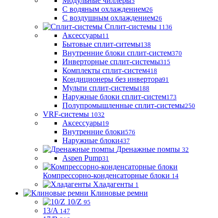
Модульные чиллеры
5
С водяным охлаждением
26
С воздушным охлаждением
26
Сплит-системы
1136
Аксессуары
11
Бытовые сплит-ситемы
138
Внутренние блоки сплит-систем
370
Инверторные сплит-системы
315
Комплекты сплит-систем
418
Кондиционеры без инвертора
91
Мульти сплит-системы
188
Наружные блоки сплит-систем
173
Полупромышленные сплит-системы
250
VRF-системы
1032
Аксессуары
19
Внутренние блоки
576
Наружные блоки
437
Дренажные помпы
32
Aspen Pump
31
Компрессорно-конденсаторные блоки
14
Хладагенты
1
Клиновые ремни
10/Z
95
13/A
147