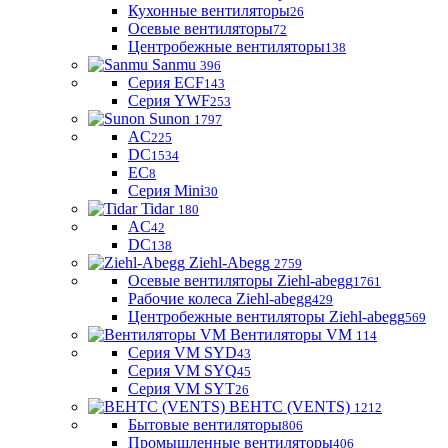
Кухонные вентиляторы
26
Осевые вентиляторы
72
Центробежные вентиляторы
138
Sanmu
396
Серия ECF
143
Серия YWF
253
Sunon
1797
AC
225
DC
1534
EC
8
Серия Mini
30
Tidar
180
AC
42
DC
138
Ziehl-Abegg
2759
Осевые вентиляторы Ziehl-abegg
1761
Рабочие колеса Ziehl-abegg
429
Центробежные вентиляторы Ziehl-abegg
569
Вентиляторы VM
114
Серия VM SYD
43
Серия VM SYQ
45
Серия VM SYT
26
ВЕНТС (VENTS)
1212
Бытовые вентиляторы
806
Промышленные вентиляторы
406