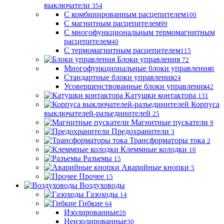
выключатели
354
С комбинированным расцепителем
100
С магнитным расцепителем
99
С многофункциональным термомагнитным
расцепителем
40
С термомагнитным расцепителем
115
Блоки управления
72
Многофункциональные блоки управления
6
Стандартные блоки управления
24
Усовершенствованные блоки управления
42
Катушки контактора
131
Корпуса
выключателей-разъединителей
25
Магнитные пускатели
9
Предохранители
3
Трансформаторы тока
2
Клеммные колодки
10
Разъемы
15
Аварийные кнопки
5
Прочее
15
Воздуховоды
Газоходы
14
Гибкие
64
Изолированные
20
Неизолированные
30