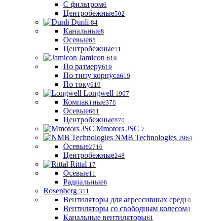
С фильтром
6
Центробежные
502
Dunli
84
Канальные
8
Осевые
65
Центробежные
11
Jamicon
619
По размеру
619
По типу корпуса
619
По току
619
Longwell
1907
Компактные
376
Осевые
661
Центробежные
870
Mmotors JSC
7
NMB Technologies
2964
Осевые
2716
Центробежные
248
Rittal
17
Осевые
11
Радиальные
6
Rosenberg
311
Вентиляторы для агрессивных сред
10
Вентиляторы со свободным колесом
4
Канальные вентиляторы
61