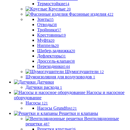
Термостойкие
14
Круглые
20
Фасонные изделия
422
Зонты
35
Отводы
38
Тройники
57
Крестовины
19
Муфта
20
Ниппель
20
Шибер-задвижка
20
Дефлекторы
31
Дроссель-клапан
38
Переходники
144
Шумоглушители
12
Шумоизоляция для воздуховодов
1
Датчики
Датчики расхода
1
Насосы и насосное
оборудование
Насосы
121
Насосы Grundfos
121
Решетки и клапаны
Вентиляционные
решетки
487
Решетки круглые
26