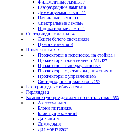
Филаментные лампы
57
Газоразрядные лампы
16
Диммируемые лампы
90
Натриевые лампы
113
Спектральные лампы
6
Индикаторные лампы
4
Светодиодные ленты
54
Ленты белого свечения
38
Цветные ленты
16
Прожекторы
313
Прожекторы в переноске, на стойке
14
Прожекторы галогенные и МГЛ
27
Прожекторы с аккумулятором
6
Прожекторы с датчиком движения
10
Прожекторы с управлением
3
Светодиодные прожекторы
252
Бактерицидные облучатели
11
Гирлянды
2
Комплектующие для ламп и светильников
853
Аксессуары
19
Блоки питания
36
Блоки управления
4
Датчики
19
Диммеры
10
Для монтажа
37