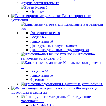
Другие вентиляторы
17
Ровен
6
Осевые
6
Вентиляционные
установки
Канальные нагреватели
205
Электрические
118
Водяные
71
Гликолевые
16
Для круглых воздуховодов
86
Для прямоугольных воздуховодов
40
Приточно-
вытяжные установки
146
Канальные охладители
61
Водяные
36
Гликолевые
16
Фреоновые
9
Приточные установки
78
Фильтрующие
материалы и фильтры
Фильтрующие
материaлы
178
REINBERG
114