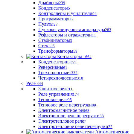
Драйверы
239
Конденсаторы
5
Контроллеры и усилители
94
Программаторы
2
Пульты
27
Пускорегулирующая аппаратура
283
Рефлекторы и отражатели
11
Стабилизаторы
3
Стекла
5
Трансформаторы
59
Контакторы
1664
Конденсаторные
21
Реверсивные
1
Трехполюсные
1332
Четырехполюсные
310
Реле
444
Защитное реле
11
Реле управления
174
Тепловое реле
95
Тепловое реле перегрузки
89
Электромагнитное реле
8
Электронное реле перегрузки
38
Электротепловое реле
7
Электротепловое реле перегрузки
22
Автоматические