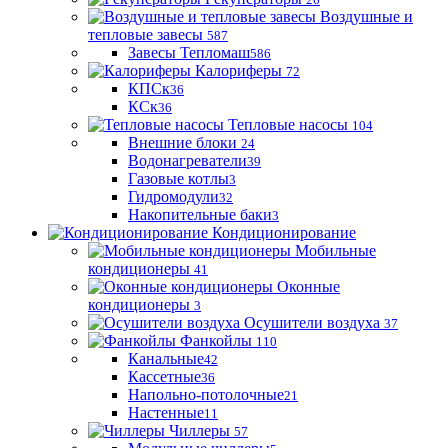
Воздушные и
тепловые завесы
587
Завесы Тепломаш
586
Калориферы
72
КПСк
36
КСк
36
Тепловые насосы
104
Внешние блоки
24
Водонагреватели
39
Газовые котлы
3
Гидромодули
32
Накопительные баки
3
Кондиционирование
Мобильные
кондиционеры
41
Оконные
кондиционеры
3
Осушители воздуха
37
Фанкойлы
110
Канальные
42
Кассетные
36
Напольно-потолочные
21
Настенные
11
Чиллеры
57