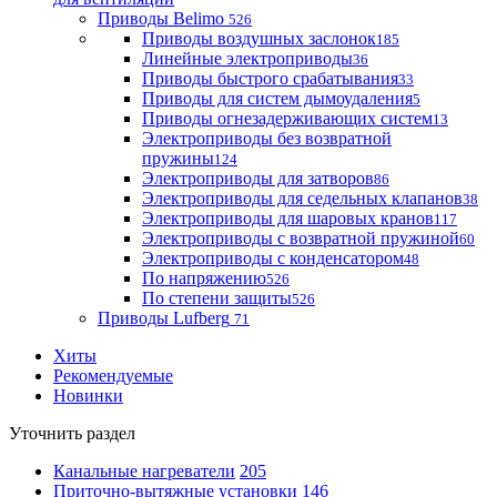
Приводы Belimo
526
Приводы воздушных заслонок
185
Линейные электроприводы
36
Приводы быстрого срабатывания
33
Приводы для систем дымоудаления
5
Приводы огнезадерживающих систем
13
Электроприводы без возвратной
пружины
124
Электроприводы для затворов
86
Электроприводы для седельных клапанов
38
Электроприводы для шаровых кранов
117
Электроприводы с возвратной пружиной
60
Электроприводы с конденсатором
48
По напряжению
526
По степени защиты
526
Приводы Lufberg
71
Хиты
Рекомендуемые
Новинки
Уточнить раздел
Канальные нагреватели
205
Приточно-вытяжные установки
146