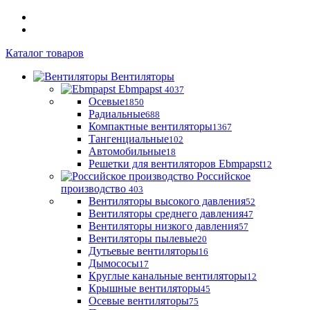
Каталог товаров
Вентиляторы
Ebmpapst
4037
Осевые
1850
Радиальные
688
Компактные вентиляторы
1367
Тангенциальные
102
Автомобильные
18
Решетки для вентиляторов Ebmpapst
12
Российское
производство
403
Вентиляторы высокого давления
52
Вентиляторы среднего давления
47
Вентиляторы низкого давления
57
Вентиляторы пылевые
20
Дутьевые вентиляторы
16
Дымососы
17
Круглые канальные вентиляторы
12
Крышные вентиляторы
45
Осевые вентиляторы
75