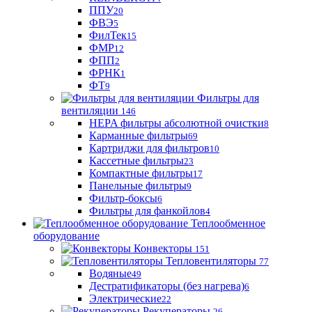
ППУ
20
ФВЭ
5
ФилТек
15
ФМР
12
ФПП
2
ФРНК
1
ФТ
9
Фильтры для
вентиляции
146
HEPA фильтры абсолютной очистки
8
Карманные фильтры
69
Картриджи для фильтров
10
Кассетные фильтры
23
Компактные фильтры
17
Панельные фильтры
9
Фильтр-боксы
6
Фильтры для фанкойлов
4
Теплообменное
оборудование
Конвекторы
151
Тепловентиляторы
77
Водяные
49
Дестратификаторы (без нагрева)
6
Электрические
22
Рекуператоры
26