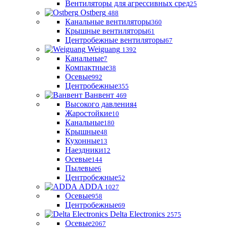
Вентиляторы для агрессивных сред
25
Ostberg
488
Канальные вентиляторы
360
Крышные вентиляторы
61
Центробежные вентиляторы
67
Weiguang
1392
Канальные
7
Компактные
38
Осевые
992
Центробежные
355
Ванвент
469
Высокого давления
4
Жаростойкие
10
Канальные
180
Крышные
48
Кухонные
13
Наездники
12
Осевые
144
Пылевые
6
Центробежные
52
ADDA
1027
Осевые
958
Центробежные
69
Delta Electronics
2575
Осевые
2067