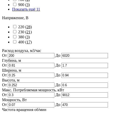
900
(3)
Показать ещё 11
Напряжение, В
220
(28)
230
(21)
380
(3)
400
(17)
Расход воздуха, м3/час
От
До
Глубина, м
От
До
Ширина, м
От
До
Высота, м
От
До
Макс. Потребляемая мощность, кВт
От
До
Мощность, Вт
От
До
Частота вращения об/мин