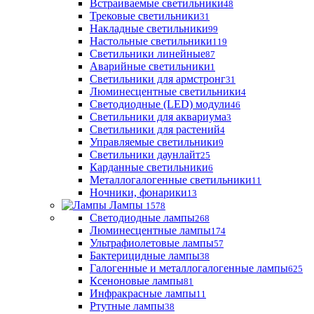
Встраиваемые светильники
48
Трековые светильники
31
Накладные светильники
99
Настольные светильники
119
Светильники линейные
87
Аварийные светильники
1
Светильники для армстронг
31
Люминесцентные светильники
4
Светодиодные (LED) модули
46
Светильники для аквариума
3
Светильники для растений
4
Управляемые светильники
9
Светильники даунлайт
25
Карданные светильники
6
Металлогалогенные светильники
11
Ночники, фонарики
13
Лампы
1578
Светодиодные лампы
268
Люминесцентные лампы
174
Ультрафиолетовые лампы
57
Бактерицидные лампы
38
Галогенные и металлогалогенные лампы
625
Ксеноновые лампы
81
Инфракрасные лампы
11
Ртутные лампы
38