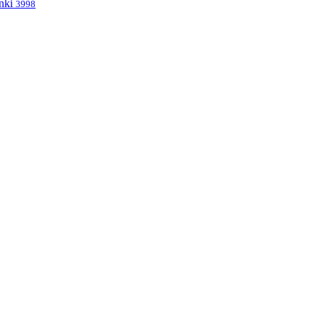
nki
3998