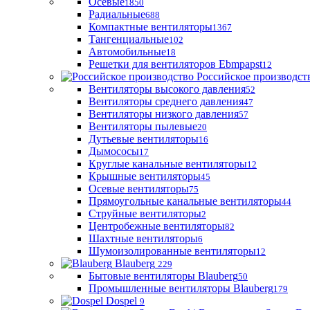
Осевые
1850
Радиальные
688
Компактные вентиляторы
1367
Тангенциальные
102
Автомобильные
18
Решетки для вентиляторов Ebmpapst
12
Российское производст
Вентиляторы высокого давления
52
Вентиляторы среднего давления
47
Вентиляторы низкого давления
57
Вентиляторы пылевые
20
Дутьевые вентиляторы
16
Дымососы
17
Круглые канальные вентиляторы
12
Крышные вентиляторы
45
Осевые вентиляторы
75
Прямоугольные канальные вентиляторы
44
Струйные вентиляторы
2
Центробежные вентиляторы
82
Шахтные вентиляторы
6
Шумоизолированные вентиляторы
12
Blauberg
229
Бытовые вентиляторы Blauberg
50
Промышленные вентиляторы Blauberg
179
Dospel
9