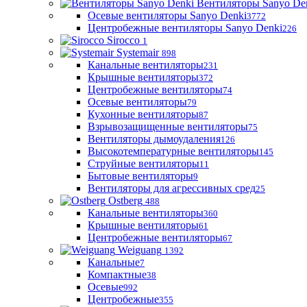
Вентиляторы Sanyo De
Осевые вентиляторы Sanyo Denki
3772
Центробежные вентиляторы Sanyo Denki
226
Sirocco
1
Systemair
898
Канальные вентиляторы
231
Крышные вентиляторы
372
Центробежные вентиляторы
74
Осевые вентиляторы
79
Кухонные вентиляторы
87
Взрывозащищенные вентиляторы
75
Вентиляторы дымоудаления
126
Высокотемпературные вентиляторы
145
Струйные вентиляторы
11
Бытовые вентиляторы
9
Вентиляторы для агрессивных сред
25
Ostberg
488
Канальные вентиляторы
360
Крышные вентиляторы
61
Центробежные вентиляторы
67
Weiguang
1392
Канальные
7
Компактные
38
Осевые
992
Центробежные
355