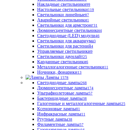
Накладные светильники
99
Настольные светильники
119
Светильники линейные
87
Аварийные светильники
1
Светильники для армстронг
31
Люминесцентные светильники
4
Светодиодные (LED) модули
46
Светильники для аквариума
3
Светильники для растений
4
Управляемые светильники
9
Светильники даунлайт
25
Карданные светильники
6
Металлогалогенные светильники
11
Ночники, фонарики
13
Лампы
1578
Светодиодные лампы
268
Люминесцентные лампы
174
Ультрафиолетовые лампы
57
Бактерицидные лампы
38
Галогенные и металлогалогенные лампы
625
Ксеноновые лампы
81
Инфракрасные лампы
11
Ртутные лампы
38
Филаментные лампы
57
Газоразрядные лампы
16