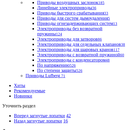
Приводы воздушных заслонок
185
Линейные электроприводы
36
Приводы быстрого срабатывания
33
Приводы для систем дымоудаления
5
Приводы огнезадерживающих систем
13
Электроприводы без возвратной
пружины
124
Электроприводы для затворов
86
Электроприводы для седельных клапанов
38
Электроприводы для шаровых кранов
117
Электроприводы с возвратной пружиной
60
Электроприводы с конденсатором
48
По напряжению
526
По степени защиты
526
Приводы Lufberg
71
Хиты
Рекомендуемые
Новинки
Уточнить раздел
Вперед загнутые лопатки
42
Назад загнутые лопатки
16