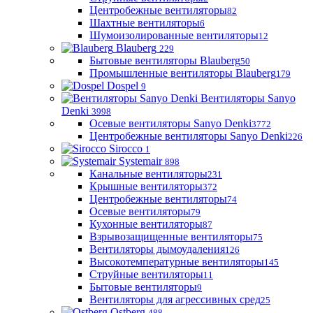
Центробежные вентиляторы
82
Шахтные вентиляторы
6
Шумоизолированные вентиляторы
12
Blauberg
229
Бытовые вентиляторы Blauberg
50
Промышленные вентиляторы Blauberg
179
Dospel
9
Вентиляторы Sanyo
Denki
3998
Осевые вентиляторы Sanyo Denki
3772
Центробежные вентиляторы Sanyo Denki
226
Sirocco
1
Systemair
898
Канальные вентиляторы
231
Крышные вентиляторы
372
Центробежные вентиляторы
74
Осевые вентиляторы
79
Кухонные вентиляторы
87
Взрывозащищенные вентиляторы
75
Вентиляторы дымоудаления
126
Высокотемпературные вентиляторы
145
Струйные вентиляторы
11
Бытовые вентиляторы
9
Вентиляторы для агрессивных сред
25
Ostberg
488