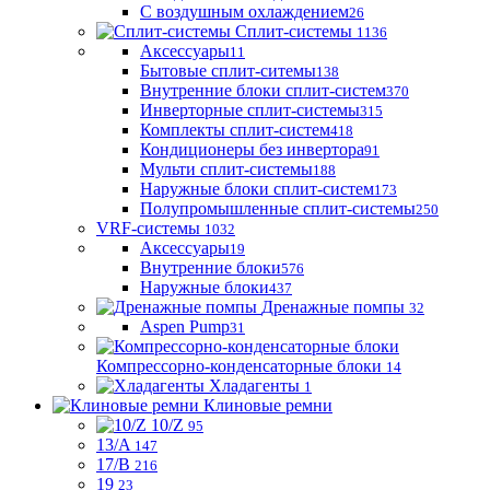
С воздушным охлаждением
26
Сплит-системы
1136
Аксессуары
11
Бытовые сплит-ситемы
138
Внутренние блоки сплит-систем
370
Инверторные сплит-системы
315
Комплекты сплит-систем
418
Кондиционеры без инвертора
91
Мульти сплит-системы
188
Наружные блоки сплит-систем
173
Полупромышленные сплит-системы
250
VRF-системы
1032
Аксессуары
19
Внутренние блоки
576
Наружные блоки
437
Дренажные помпы
32
Aspen Pump
31
Компрессорно-конденсаторные блоки
14
Хладагенты
1
Клиновые ремни
10/Z
95
13/A
147
17/B
216
19
23