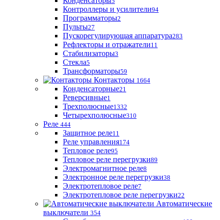
Конденсаторы
5
Контроллеры и усилители
94
Программаторы
2
Пульты
27
Пускорегулирующая аппаратура
283
Рефлекторы и отражатели
11
Стабилизаторы
3
Стекла
5
Трансформаторы
59
Контакторы
1664
Конденсаторные
21
Реверсивные
1
Трехполюсные
1332
Четырехполюсные
310
Реле
444
Защитное реле
11
Реле управления
174
Тепловое реле
95
Тепловое реле перегрузки
89
Электромагнитное реле
8
Электронное реле перегрузки
38
Электротепловое реле
7
Электротепловое реле перегрузки
22
Автоматические
выключатели
354