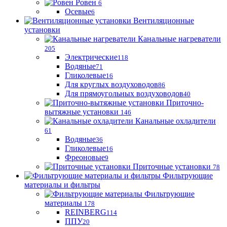
Ровен
6
Осевые
6
Вентиляционные
установки
Канальные нагреватели
205
Электрические
118
Водяные
71
Гликолевые
16
Для круглых воздуховодов
86
Для прямоугольных воздуховодов
40
Приточно-
вытяжные установки
146
Канальные охладители
61
Водяные
36
Гликолевые
16
Фреоновые
9
Приточные установки
78
Фильтрующие
материалы и фильтры
Фильтрующие
материaлы
178
REINBERG
114
ППУ
20