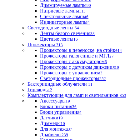
Диммируемые лампы
90
Натриевые лампы
113
Спектральные лампы
6
Индикаторные лампы
4
Светодиодные ленты
54
Ленты белого свечения
38
Цветные ленты
16
Прожекторы
313
Прожекторы в переноске, на стойке
14
Прожекторы галогенные и МГЛ
27
Прожекторы с аккумулятором
6
Прожекторы с датчиком движения
10
Прожекторы с управлением
3
Светодиодные прожекторы
252
Бактерицидные облучатели
11
Гирлянды
2
Комплектующие для ламп и светильников
853
Аксессуары
19
Блоки питания
36
Блоки управления
4
Датчики
19
Диммеры
10
Для монтажа
37
Драйверы
239