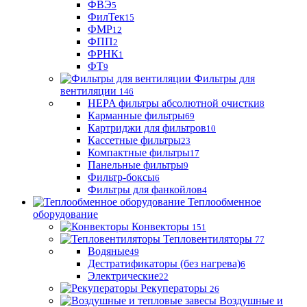
ФВЭ
5
ФилТек
15
ФМР
12
ФПП
2
ФРНК
1
ФТ
9
Фильтры для
вентиляции
146
HEPA фильтры абсолютной очистки
8
Карманные фильтры
69
Картриджи для фильтров
10
Кассетные фильтры
23
Компактные фильтры
17
Панельные фильтры
9
Фильтр-боксы
6
Фильтры для фанкойлов
4
Теплообменное
оборудование
Конвекторы
151
Тепловентиляторы
77
Водяные
49
Дестратификаторы (без нагрева)
6
Электрические
22
Рекуператоры
26
Воздушные и