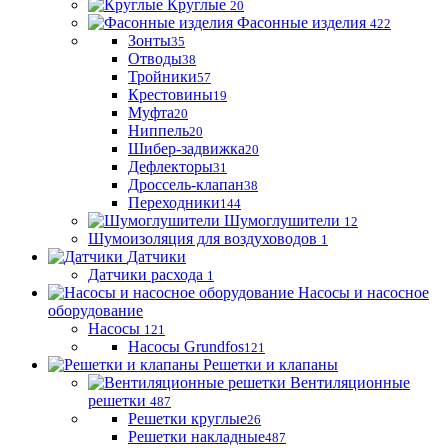
Круглые
20
Фасонные изделия
422
Зонты
35
Отводы
38
Тройники
57
Крестовины
19
Муфта
20
Ниппель
20
Шибер-задвижка
20
Дефлекторы
31
Дроссель-клапан
38
Переходники
144
Шумоглушители
12
Шумоизоляция для воздуховодов
1
Датчики
Датчики расхода
1
Насосы и насосное
оборудование
Насосы
121
Насосы Grundfos
121
Решетки и клапаны
Вентиляционные
решетки
487
Решетки круглые
26
Решетки накладные
487