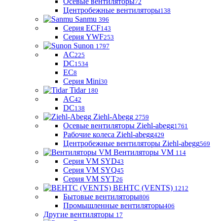
Осевые вентиляторы
72
Центробежные вентиляторы
138
Sanmu
396
Серия ECF
143
Серия YWF
253
Sunon
1797
AC
225
DC
1534
EC
8
Серия Mini
30
Tidar
180
AC
42
DC
138
Ziehl-Abegg
2759
Осевые вентиляторы Ziehl-abegg
1761
Рабочие колеса Ziehl-abegg
429
Центробежные вентиляторы Ziehl-abegg
569
Вентиляторы VM
114
Серия VM SYD
43
Серия VM SYQ
45
Серия VM SYT
26
ВЕНТС (VENTS)
1212
Бытовые вентиляторы
806
Промышленные вентиляторы
406
Другие вентиляторы
17