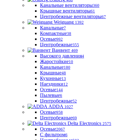
Канальные вентиляторы
360
Крышные вентиляторы
61
Центробежные вентиляторы
67
Weiguang
1392
Канальные
7
Компактные
38
Осевые
992
Центробежные
355
Ванвент
469
Высокого давления
4
Жаростойкие
10
Канальные
180
Крышные
48
Кухонные
13
Наездники
12
Осевые
144
Пылевые
6
Центробежные
52
ADDA
1027
Осевые
958
Центробежные
69
Delta Electronics
2575
Осевые
2067
С фильтром
6