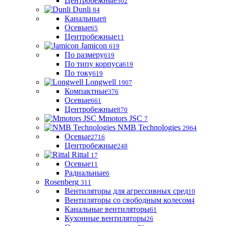
Центробежные
502
Dunli
84
Канальные
8
Осевые
65
Центробежные
11
Jamicon
619
По размеру
619
По типу корпуса
619
По току
619
Longwell
1907
Компактные
376
Осевые
661
Центробежные
870
Mmotors JSC
7
NMB Technologies
2964
Осевые
2716
Центробежные
248
Rittal
17
Осевые
11
Радиальные
6
Rosenberg
311
Вентиляторы для агрессивных сред
10
Вентиляторы со свободным колесом
4
Канальные вентиляторы
61
Кухонные вентиляторы
26