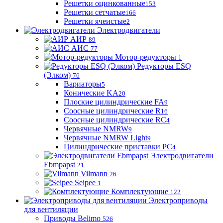
Решетки оцинкованные
153
Решетки сетчатые
166
Решетки ячеистые
2
Электродвигатели
АИР
89
АИС
77
Мотор-редукторы
1
Редукторы ESQ
(Элком)
76
Вариаторы
5
Конические KA
20
Плоские цилиндрические FA
9
Соосные цилиндрические R
16
Соосные цилиндрические RC
4
Червячные NMRW
9
Червячные NMRW Light
9
Цилиндрические приставки PC
4
Электродвигатели
Ebmpapst
21
Vilmann
26
Seipee
1
Комплектующие
122
Электроприводы
для вентиляции
Приводы Belimo
526