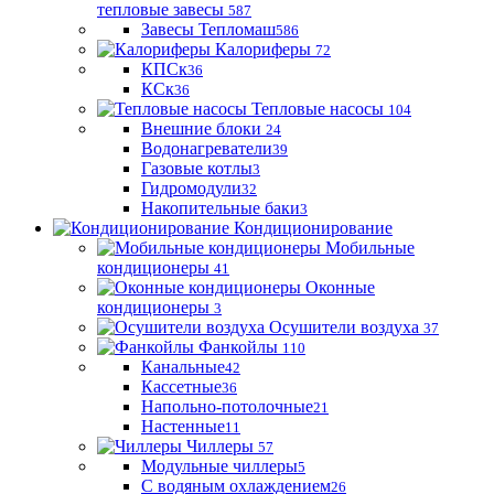
тепловые завесы
587
Завесы Тепломаш
586
Калориферы
72
КПСк
36
КСк
36
Тепловые насосы
104
Внешние блоки
24
Водонагреватели
39
Газовые котлы
3
Гидромодули
32
Накопительные баки
3
Кондиционирование
Мобильные
кондиционеры
41
Оконные
кондиционеры
3
Осушители воздуха
37
Фанкойлы
110
Канальные
42
Кассетные
36
Напольно-потолочные
21
Настенные
11
Чиллеры
57
Модульные чиллеры
5
С водяным охлаждением
26