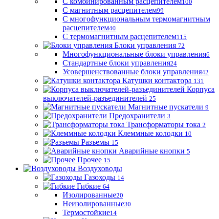
С комбинированным расцепителем
100
С магнитным расцепителем
99
С многофункциональным термомагнитным
расцепителем
40
С термомагнитным расцепителем
115
Блоки управления
72
Многофункциональные блоки управления
6
Стандартные блоки управления
24
Усовершенствованные блоки управления
42
Катушки контактора
131
Корпуса
выключателей-разъединителей
25
Магнитные пускатели
9
Предохранители
3
Трансформаторы тока
2
Клеммные колодки
10
Разъемы
15
Аварийные кнопки
5
Прочее
15
Воздуховоды
Газоходы
14
Гибкие
64
Изолированные
20
Неизолированные
30
Термостойкие
14