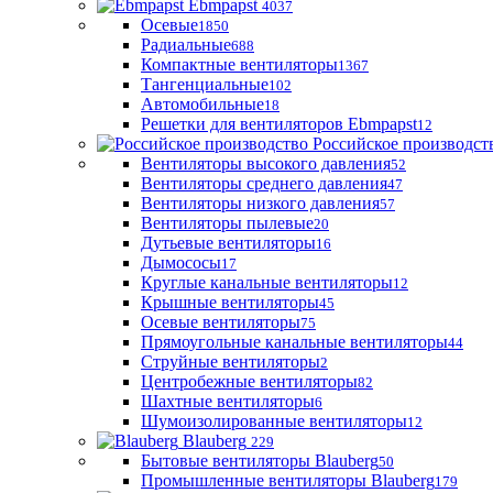
Ebmpapst
4037
Осевые
1850
Радиальные
688
Компактные вентиляторы
1367
Тангенциальные
102
Автомобильные
18
Решетки для вентиляторов Ebmpapst
12
Российское производст
Вентиляторы высокого давления
52
Вентиляторы среднего давления
47
Вентиляторы низкого давления
57
Вентиляторы пылевые
20
Дутьевые вентиляторы
16
Дымососы
17
Круглые канальные вентиляторы
12
Крышные вентиляторы
45
Осевые вентиляторы
75
Прямоугольные канальные вентиляторы
44
Струйные вентиляторы
2
Центробежные вентиляторы
82
Шахтные вентиляторы
6
Шумоизолированные вентиляторы
12
Blauberg
229
Бытовые вентиляторы Blauberg
50
Промышленные вентиляторы Blauberg
179