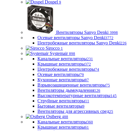
Dospel
9
Вентиляторы Sanyo Denki
3998
Осевые вентиляторы Sanyo Denki
3772
Центробежные вентиляторы Sanyo Denki
226
Sirocco
1
Systemair
898
Канальные вентиляторы
231
Крышные вентиляторы
372
Центробежные вентиляторы
74
Осевые вентиляторы
79
Кухонные вентиляторы
87
Взрывозащищенные вентиляторы
75
Вентиляторы дымоудаления
126
Высокотемпературные вентиляторы
145
Струйные вентиляторы
11
Бытовые вентиляторы
9
Вентиляторы для агрессивных сред
25
Ostberg
488
Канальные вентиляторы
360
Крышные вентиляторы
61