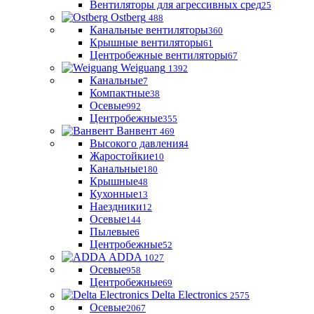
Вентиляторы для агрессивных сред
25
Ostberg
488
Канальные вентиляторы
360
Крышные вентиляторы
61
Центробежные вентиляторы
67
Weiguang
1392
Канальные
7
Компактные
38
Осевые
992
Центробежные
355
Ванвент
469
Высокого давления
4
Жаростойкие
10
Канальные
180
Крышные
48
Кухонные
13
Наездники
12
Осевые
144
Пылевые
6
Центробежные
52
ADDA
1027
Осевые
958
Центробежные
69
Delta Electronics
2575
Осевые
2067