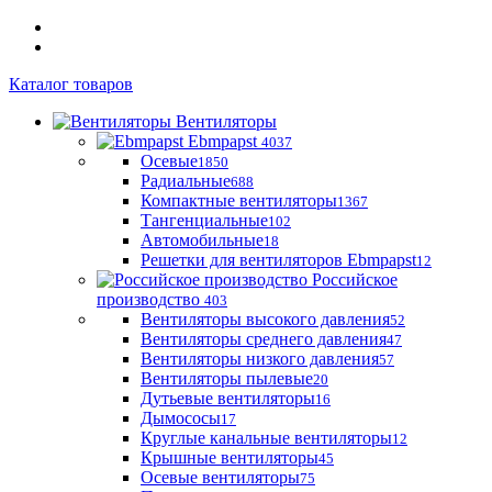
Каталог товаров
Вентиляторы
Ebmpapst
4037
Осевые
1850
Радиальные
688
Компактные вентиляторы
1367
Тангенциальные
102
Автомобильные
18
Решетки для вентиляторов Ebmpapst
12
Российское
производство
403
Вентиляторы высокого давления
52
Вентиляторы среднего давления
47
Вентиляторы низкого давления
57
Вентиляторы пылевые
20
Дутьевые вентиляторы
16
Дымососы
17
Круглые канальные вентиляторы
12
Крышные вентиляторы
45
Осевые вентиляторы
75