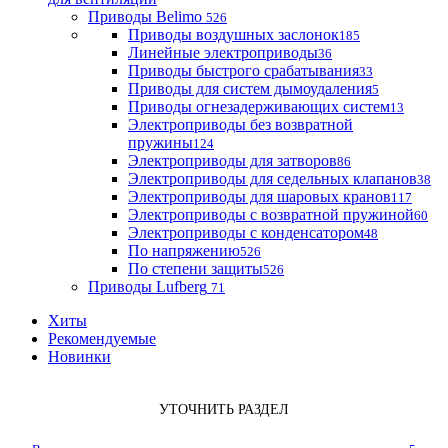
Приводы Belimo
526
Приводы воздушных заслонок
185
Линейные электроприводы
36
Приводы быстрого срабатывания
33
Приводы для систем дымоудаления
5
Приводы огнезадерживающих систем
13
Электроприводы без возвратной
пружины
124
Электроприводы для затворов
86
Электроприводы для седельных клапанов
38
Электроприводы для шаровых кранов
117
Электроприводы с возвратной пружиной
60
Электроприводы с конденсатором
48
По напряжению
526
По степени защиты
526
Приводы Lufberg
71
Хиты
Рекомендуемые
Новинки
УТОЧНИТЬ РАЗДЕЛ