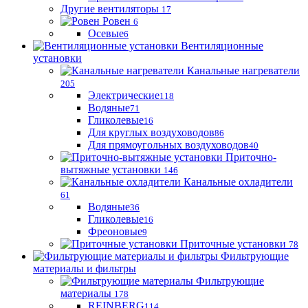
Другие вентиляторы
17
Ровен
6
Осевые
6
Вентиляционные
установки
Канальные нагреватели
205
Электрические
118
Водяные
71
Гликолевые
16
Для круглых воздуховодов
86
Для прямоугольных воздуховодов
40
Приточно-
вытяжные установки
146
Канальные охладители
61
Водяные
36
Гликолевые
16
Фреоновые
9
Приточные установки
78
Фильтрующие
материалы и фильтры
Фильтрующие
материaлы
178
REINBERG
114