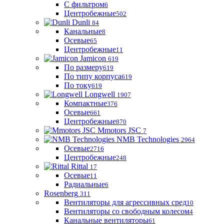
С фильтром
6
Центробежные
502
Dunli
84
Канальные
8
Осевые
65
Центробежные
11
Jamicon
619
По размеру
619
По типу корпуса
619
По току
619
Longwell
1907
Компактные
376
Осевые
661
Центробежные
870
Mmotors JSC
7
NMB Technologies
2964
Осевые
2716
Центробежные
248
Rittal
17
Осевые
11
Радиальные
6
Rosenberg
311
Вентиляторы для агрессивных сред
10
Вентиляторы со свободным колесом
4
Канальные вентиляторы
61