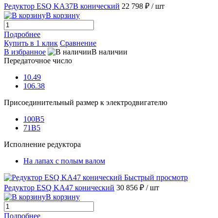
Редуктор ESQ KA37B конический
22 798 ₽
/ шт
В корзину
Подробнее
Купить в 1 клик
Сравнение
В избранное
В наличии
Передаточное число
10.49
106.38
Присоединительный размер к электродвигателю
100B5
71B5
Исполнение редуктора
На лапах с полым валом
Быстрый просмотр
Редуктор ESQ KA47 конический
30 856 ₽
/ шт
В корзину
Подробнее