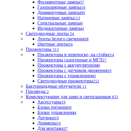
Филаментные лампы
57
Газоразрядные лампы
16
Диммируемые лампы
90
Натриевые лампы
113
Спектральные лампы
6
Индикаторные лампы
4
Светодиодные ленты
54
Ленты белого свечения
38
Цветные ленты
16
Прожекторы
313
Прожекторы в переноске, на стойке
14
Прожекторы галогенные и МГЛ
27
Прожекторы с аккумулятором
6
Прожекторы с датчиком движения
10
Прожекторы с управлением
3
Светодиодные прожекторы
252
Бактерицидные облучатели
11
Гирлянды
2
Комплектующие для ламп и светильников
853
Аксессуары
19
Блоки питания
36
Блоки управления
4
Датчики
19
Диммеры
10
Для монтажа
37