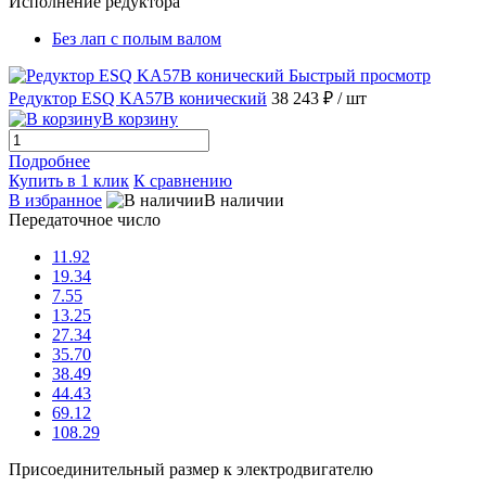
Исполнение редуктора
Без лап с полым валом
Быстрый просмотр
Редуктор ESQ KA57B конический
38 243 ₽
/ шт
В корзину
Подробнее
Купить в 1 клик
К сравнению
В избранное
В наличии
Передаточное число
11.92
19.34
7.55
13.25
27.34
35.70
38.49
44.43
69.12
108.29
Присоединительный размер к электродвигателю