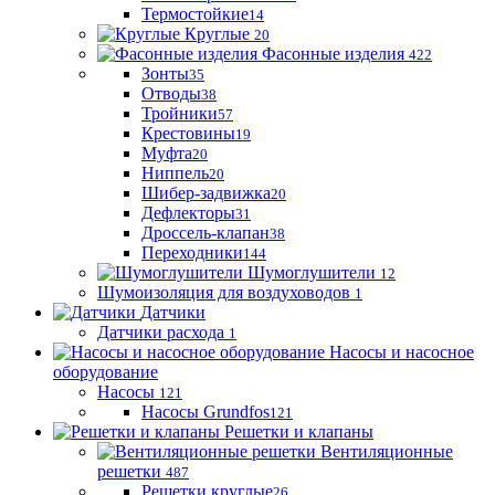
Термостойкие
14
Круглые
20
Фасонные изделия
422
Зонты
35
Отводы
38
Тройники
57
Крестовины
19
Муфта
20
Ниппель
20
Шибер-задвижка
20
Дефлекторы
31
Дроссель-клапан
38
Переходники
144
Шумоглушители
12
Шумоизоляция для воздуховодов
1
Датчики
Датчики расхода
1
Насосы и насосное
оборудование
Насосы
121
Насосы Grundfos
121
Решетки и клапаны
Вентиляционные
решетки
487
Решетки круглые
26