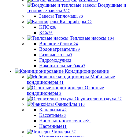
Воздушные и
тепловые завесы
587
Завесы Тепломаш
586
Калориферы
72
КПСк
36
КСк
36
Тепловые насосы
104
Внешние блоки
24
Водонагреватели
39
Газовые котлы
3
Гидромодули
32
Накопительные баки
3
Кондиционирование
Мобильные
кондиционеры
41
Оконные
кондиционеры
3
Осушители воздуха
37
Фанкойлы
110
Канальные
42
Кассетные
36
Напольно-потолочные
21
Настенные
11
Чиллеры
57