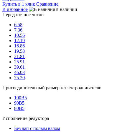
Купить в 1 клик
Сравнение
В избранное
В наличии
Передаточное число
6.58
7.36
10.56
12.19
16.86
19.58
21.81
25.91
39.61
46.03
75.20
Присоединительный размер к электродвигателю
100B5
90B5
80B5
Исполнение редуктора
Без лап с полым валом