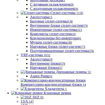
Модульные чиллеры
5
С водяным охлаждением
26
С воздушным охлаждением
26
Сплит-системы
1136
Аксессуары
11
Бытовые сплит-ситемы
138
Внутренние блоки сплит-систем
370
Инверторные сплит-системы
315
Комплекты сплит-систем
418
Кондиционеры без инвертора
91
Мульти сплит-системы
188
Наружные блоки сплит-систем
173
Полупромышленные сплит-системы
250
VRF-системы
1032
Аксессуары
19
Внутренние блоки
576
Наружные блоки
437
Дренажные помпы
32
Aspen Pump
31
Компрессорно-конденсаторные блоки
14
Хладагенты
1
Клиновые ремни
10/Z
95
13/A
147