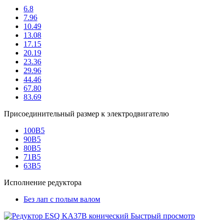
6.8
7.96
10.49
13.08
17.15
20.19
23.36
29.96
44.46
67.80
83.69
Присоединительный размер к электродвигателю
100B5
90B5
80B5
71B5
63B5
Исполнение редуктора
Без лап с полым валом
Быстрый просмотр