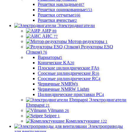
Решетки накладные
487
Решетки оцинкованные
153
Решетки сетчатые
166
Решетки ячеистые
2
Электродвигатели
АИР
89
АИС
77
Мотор-редукторы
1
Редукторы ESQ
(Элком)
76
Вариаторы
5
Конические KA
20
Плоские цилиндрические FA
9
Соосные цилиндрические R
16
Соосные цилиндрические RC
4
Червячные NMRW
9
Червячные NMRW Light
9
Цилиндрические приставки PC
4
Электродвигатели
Ebmpapst
21
Vilmann
26
Seipee
1
Комплектующие
122
Электроприводы
для вентиляции