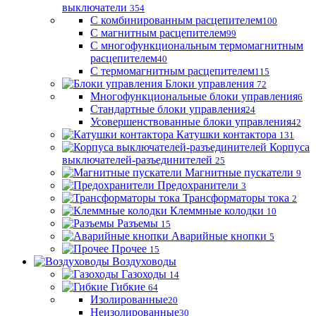
выключатели
354
С комбинированным расцепителем
100
С магнитным расцепителем
99
С многофункциональным термомагнитным
расцепителем
40
С термомагнитным расцепителем
115
Блоки управления
72
Многофункциональные блоки управления
6
Стандартные блоки управления
24
Усовершенствованные блоки управления
42
Катушки контактора
131
Корпуса
выключателей-разъединителей
25
Магнитные пускатели
9
Предохранители
3
Трансформаторы тока
2
Клеммные колодки
10
Разъемы
15
Аварийные кнопки
5
Прочее
15
Воздуховоды
Газоходы
14
Гибкие
64
Изолированные
20
Неизолированные
30