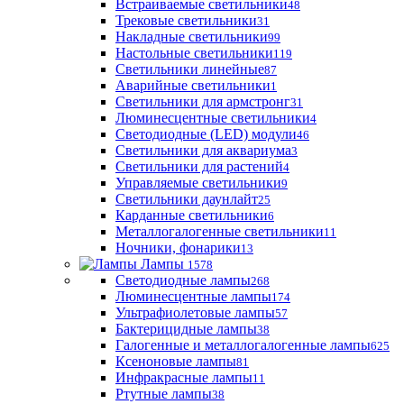
Встраиваемые светильники
48
Трековые светильники
31
Накладные светильники
99
Настольные светильники
119
Светильники линейные
87
Аварийные светильники
1
Светильники для армстронг
31
Люминесцентные светильники
4
Светодиодные (LED) модули
46
Светильники для аквариума
3
Светильники для растений
4
Управляемые светильники
9
Светильники даунлайт
25
Карданные светильники
6
Металлогалогенные светильники
11
Ночники, фонарики
13
Лампы
1578
Светодиодные лампы
268
Люминесцентные лампы
174
Ультрафиолетовые лампы
57
Бактерицидные лампы
38
Галогенные и металлогалогенные лампы
625
Ксеноновые лампы
81
Инфракрасные лампы
11
Ртутные лампы
38