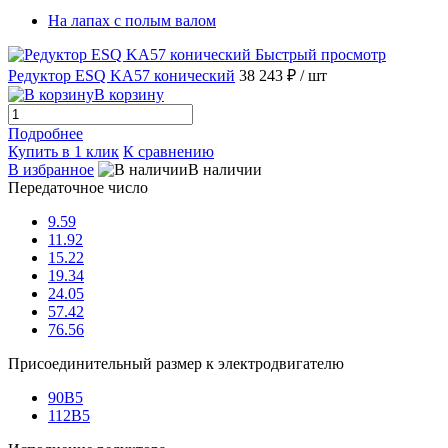
На лапах с полым валом
Быстрый просмотр
Редуктор ESQ KA57 конический
38 243 ₽
/ шт
В корзину
Подробнее
Купить в 1 клик
К сравнению
В избранное
В наличии
Передаточное число
9.59
11.92
15.22
19.34
24.05
57.42
76.56
Присоединительный размер к электродвигателю
90B5
112B5