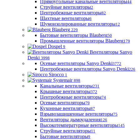
Прямоугольные канальные вентиляторы
44
Струйные вентиляторы
2
Центробежные вентиляторы
82
Шахтные вентиляторы
6
Шумоизолированные вентиляторы
12
Blauberg
229
Бытовые вентиляторы Blauberg
50
Промышленные вентиляторы Blauberg
179
Dospel
9
Вентиляторы Sanyo
Denki
3998
Осевые вентиляторы Sanyo Denki
3772
Центробежные вентиляторы Sanyo Denki
226
Sirocco
1
Systemair
898
Канальные вентиляторы
231
Крышные вентиляторы
372
Центробежные вентиляторы
74
Осевые вентиляторы
79
Кухонные вентиляторы
87
Взрывозащищенные вентиляторы
75
Вентиляторы дымоудаления
126
Высокотемпературные вентиляторы
145
Струйные вентиляторы
11
Бытовые вентиляторы
9