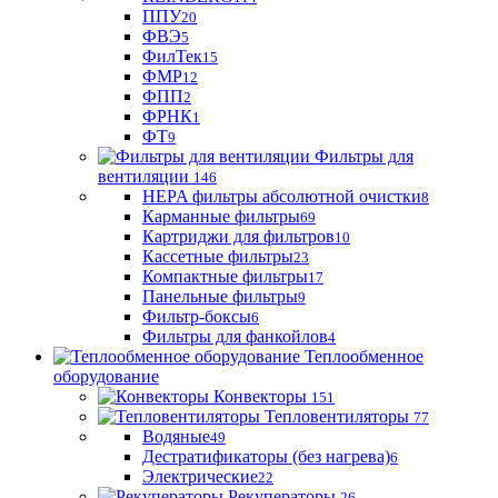
ППУ
20
ФВЭ
5
ФилТек
15
ФМР
12
ФПП
2
ФРНК
1
ФТ
9
Фильтры для
вентиляции
146
HEPA фильтры абсолютной очистки
8
Карманные фильтры
69
Картриджи для фильтров
10
Кассетные фильтры
23
Компактные фильтры
17
Панельные фильтры
9
Фильтр-боксы
6
Фильтры для фанкойлов
4
Теплообменное
оборудование
Конвекторы
151
Тепловентиляторы
77
Водяные
49
Дестратификаторы (без нагрева)
6
Электрические
22
Рекуператоры
26