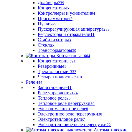
Драйверы
239
Конденсаторы
5
Контроллеры и усилители
94
Программаторы
2
Пульты
27
Пускорегулирующая аппаратура
283
Рефлекторы и отражатели
11
Стабилизаторы
3
Стекла
5
Трансформаторы
59
Контакторы
1664
Конденсаторные
21
Реверсивные
1
Трехполюсные
1332
Четырехполюсные
310
Реле
444
Защитное реле
11
Реле управления
174
Тепловое реле
95
Тепловое реле перегрузки
89
Электромагнитное реле
8
Электронное реле перегрузки
38
Электротепловое реле
7
Электротепловое реле перегрузки
22
Автоматические