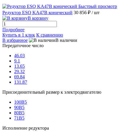
Быстрый просмотр
Редуктор ESQ KA47B конический
30 856 ₽
/ шт
В корзину
Подробнее
Купить в 1 клик
К сравнению
В избранное
В наличии
Передаточное число
46.03
9.1
13.65
29.32
69.84
131.87
Присоединительный размер к электродвигателю
100B5
90B5
80B5
71B5
Исполнение редуктора