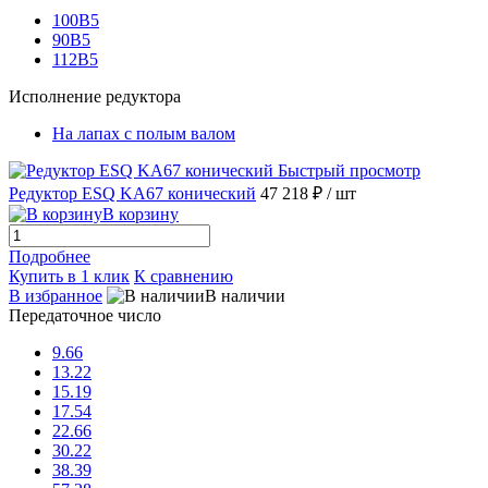
100B5
90B5
112B5
Исполнение редуктора
На лапах с полым валом
Быстрый просмотр
Редуктор ESQ KA67 конический
47 218 ₽
/ шт
В корзину
Подробнее
Купить в 1 клик
К сравнению
В избранное
В наличии
Передаточное число
9.66
13.22
15.19
17.54
22.66
30.22
38.39