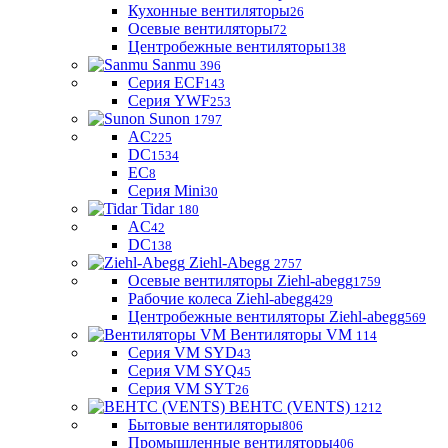
Кухонные вентиляторы
26
Осевые вентиляторы
72
Центробежные вентиляторы
138
Sanmu
396
Серия ECF
143
Серия YWF
253
Sunon
1797
AC
225
DC
1534
EC
8
Серия Mini
30
Tidar
180
AC
42
DC
138
Ziehl-Abegg
2757
Осевые вентиляторы Ziehl-abegg
1759
Рабочие колеса Ziehl-abegg
429
Центробежные вентиляторы Ziehl-abegg
569
Вентиляторы VM
114
Серия VM SYD
43
Серия VM SYQ
45
Серия VM SYT
26
ВЕНТС (VENTS)
1212
Бытовые вентиляторы
806
Промышленные вентиляторы
406