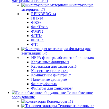
материалы и фильтры
Фильтрующие
материaлы
178
REINBERG
114
ППУ
20
ФВЭ
5
ФилТек
15
ФМР
12
ФПП
2
ФРНК
1
ФТ
9
Фильтры для
вентиляции
146
HEPA фильтры абсолютной очистки
8
Карманные фильтры
69
Картриджи для фильтров
10
Кассетные фильтры
23
Компактные фильтры
17
Панельные фильтры
9
Фильтр-боксы
6
Фильтры для фанкойлов
4
Теплообменное
оборудование
Конвекторы
151
Тепловентиляторы
77