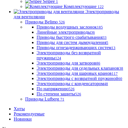
Seipee
1
Комплектующие
122
Электроприводы
для вентиляции
Приводы Belimo
526
Приводы воздушных заслонок
185
Линейные электроприводы
36
Приводы быстрого срабатывания
33
Приводы для систем дымоудаления
5
Приводы огнезадерживающих систем
13
Электроприводы без возвратной
пружины
124
Электроприводы для затворов
86
Электроприводы для седельных клапанов
38
Электроприводы для шаровых кранов
117
Электроприводы с возвратной пружиной
60
Электроприводы с конденсатором
48
По напряжению
526
По степени защиты
526
Приводы Lufberg
71
Хиты
Рекомендуемые
Новинки