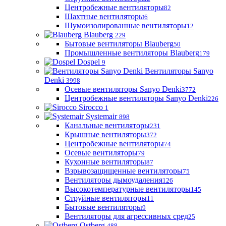
Центробежные вентиляторы
82
Шахтные вентиляторы
6
Шумоизолированные вентиляторы
12
Blauberg
229
Бытовые вентиляторы Blauberg
50
Промышленные вентиляторы Blauberg
179
Dospel
9
Вентиляторы Sanyo
Denki
3998
Осевые вентиляторы Sanyo Denki
3772
Центробежные вентиляторы Sanyo Denki
226
Sirocco
1
Systemair
898
Канальные вентиляторы
231
Крышные вентиляторы
372
Центробежные вентиляторы
74
Осевые вентиляторы
79
Кухонные вентиляторы
87
Взрывозащищенные вентиляторы
75
Вентиляторы дымоудаления
126
Высокотемпературные вентиляторы
145
Струйные вентиляторы
11
Бытовые вентиляторы
9
Вентиляторы для агрессивных сред
25
Ostberg
488