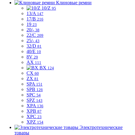
Клиновые ремни
10/Z
95
13/A
147
17/B
216
19
23
20/-
38
22/C
209
25/-
43
32/D
81
40/E
10
8V
29
AX
111
BX
124
CX
60
ZX
81
SPA
151
SPB
126
SPC
54
SPZ
143
XPA
136
XPB
87
XPC
23
XPZ
154
Электротехнические
товары