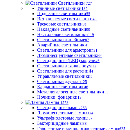
Светильники
727
Уличные светильники
135
Подвесные светильники
55
Встраиваемые светильники
48
Трековые светильники
31
Накладные светильники
99
Настольные светильники
119
Светильники линейные
87
Аварийные светильники
1
Светильники для армстронг
31
Люминесцентные светильники
4
Светодиодные (LED) модули
46
Светильники для аквариума
3
Светильники для растений
4
Управляемые светильники
9
Светильники даунлайт
25
Карданные светильники
6
Металлогалогенные светильники
11
Ночники, фонарики
13
Лампы
1578
Светодиодные лампы
268
Люминесцентные лампы
174
Ультрафиолетовые лампы
57
Бактерицидные лампы
38
Галогенные и металлогалогенные лампы
625