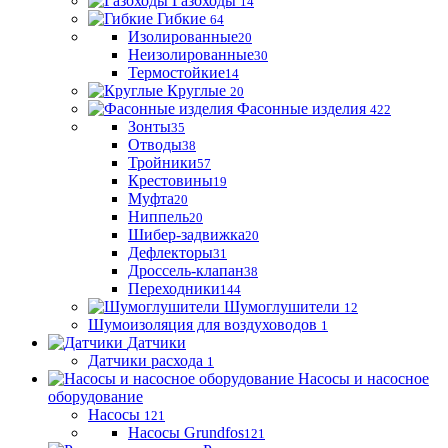
Газоходы
14
Гибкие
64
Изолированные
20
Неизолированные
30
Термостойкие
14
Круглые
20
Фасонные изделия
422
Зонты
35
Отводы
38
Тройники
57
Крестовины
19
Муфта
20
Ниппель
20
Шибер-задвижка
20
Дефлекторы
31
Дроссель-клапан
38
Переходники
144
Шумоглушители
12
Шумоизоляция для воздуховодов
1
Датчики
Датчики расхода
1
Насосы и насосное
оборудование
Насосы
121
Насосы Grundfos
121