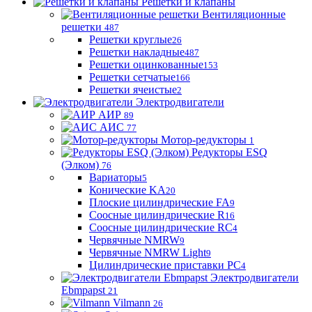
Решетки и клапаны
Вентиляционные
решетки
487
Решетки круглые
26
Решетки накладные
487
Решетки оцинкованные
153
Решетки сетчатые
166
Решетки ячеистые
2
Электродвигатели
АИР
89
АИС
77
Мотор-редукторы
1
Редукторы ESQ
(Элком)
76
Вариаторы
5
Конические KA
20
Плоские цилиндрические FA
9
Соосные цилиндрические R
16
Соосные цилиндрические RC
4
Червячные NMRW
9
Червячные NMRW Light
9
Цилиндрические приставки PC
4
Электродвигатели
Ebmpapst
21
Vilmann
26