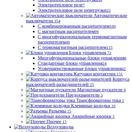
Электротепловое реле
7
Электротепловое реле перегрузки
22
Автоматические
выключатели
354
С комбинированным расцепителем
100
С магнитным расцепителем
99
С многофункциональным термомагнитным
расцепителем
40
С термомагнитным расцепителем
115
Блоки управления
72
Многофункциональные блоки управления
6
Стандартные блоки управления
24
Усовершенствованные блоки управления
42
Катушки контактора
131
Корпуса
выключателей-разъединителей
25
Магнитные пускатели
9
Предохранители
3
Трансформаторы тока
2
Клеммные колодки
10
Разъемы
15
Аварийные кнопки
5
Прочее
15
Воздуховоды