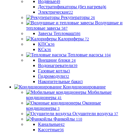
Водяные
49
Дестратификаторы (без нагрева)
6
Электрические
22
Рекуператоры
26
Воздушные и
тепловые завесы
587
Завесы Тепломаш
586
Калориферы
72
КПСк
36
КСк
36
Тепловые насосы
104
Внешние блоки
24
Водонагреватели
39
Газовые котлы
3
Гидромодули
32
Накопительные баки
3
Кондиционирование
Мобильные
кондиционеры
41
Оконные
кондиционеры
3
Осушители воздуха
37
Фанкойлы
110
Канальные
42
Кассетные
36