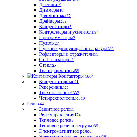
Датчики
19
Диммеры
10
Для монтажа
37
Драйверы
239
Конденсаторы
5
Контроллеры и усилители
94
Программаторы
2
Пульты
27
Пускорегулирующая аппаратура
283
Рефлекторы и отражатели
11
Стабилизаторы
3
Стекла
5
Трансформаторы
59
Контакторы
1664
Конденсаторные
21
Реверсивные
1
Трехполюсные
1332
Четырехполюсные
310
Реле
444
Защитное реле
11
Реле управления
174
Тепловое реле
95
Тепловое реле перегрузки
89
Электромагнитное реле
8
Электронное реле перегрузки
38