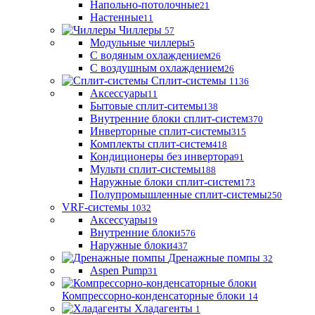
Напольно-потолочные
21
Настенные
11
Чиллеры
57
Модульные чиллеры
5
С водяным охлаждением
26
С воздушным охлаждением
26
Сплит-системы
1136
Аксессуары
11
Бытовые сплит-ситемы
138
Внутренние блоки сплит-систем
370
Инверторные сплит-системы
315
Комплекты сплит-систем
418
Кондиционеры без инвертора
91
Мульти сплит-системы
188
Наружные блоки сплит-систем
173
Полупромышленные сплит-системы
250
VRF-системы
1032
Аксессуары
19
Внутренние блоки
576
Наружные блоки
437
Дренажные помпы
32
Aspen Pump
31
Компрессорно-конденсаторные блоки
14
Хладагенты
1