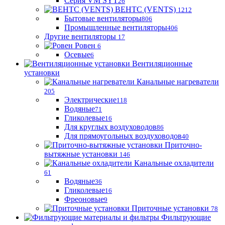
Серия VM SYT
26
ВЕНТС (VENTS)
1212
Бытовые вентиляторы
806
Промышленные вентиляторы
406
Другие вентиляторы
17
Ровен
6
Осевые
6
Вентиляционные
установки
Канальные нагреватели
205
Электрические
118
Водяные
71
Гликолевые
16
Для круглых воздуховодов
86
Для прямоугольных воздуховодов
40
Приточно-
вытяжные установки
146
Канальные охладители
61
Водяные
36
Гликолевые
16
Фреоновые
9
Приточные установки
78
Фильтрующие