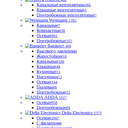
Канальные вентиляторы
360
Крышные вентиляторы
61
Центробежные вентиляторы
67
Weiguang
1392
Канальные
7
Компактные
38
Осевые
992
Центробежные
355
Ванвент
469
Высокого давления
4
Жаростойкие
10
Канальные
180
Крышные
48
Кухонные
13
Наездники
12
Осевые
144
Пылевые
6
Центробежные
52
ADDA
1027
Осевые
958
Центробежные
69
Delta Electronics
2575
Осевые
2067
С фильтром
6