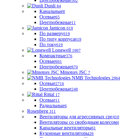
Центробежные
502
Dunli
84
Канальные
8
Осевые
65
Центробежные
11
Jamicon
619
По размеру
619
По типу корпуса
619
По току
619
Longwell
1907
Компактные
376
Осевые
661
Центробежные
870
Mmotors JSC
7
NMB Technologies
2964
Осевые
2716
Центробежные
248
Rittal
17
Осевые
11
Радиальные
6
Rosenberg
311
Вентиляторы для агрессивных сред
10
Вентиляторы со свободным колесом
4
Канальные вентиляторы
61
Кухонные вентиляторы
26