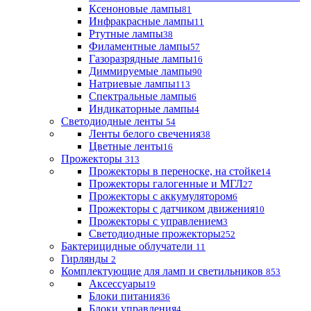
Ксеноновые лампы
81
Инфракрасные лампы
11
Ртутные лампы
38
Филаментные лампы
57
Газоразрядные лампы
16
Диммируемые лампы
90
Натриевые лампы
113
Спектральные лампы
6
Индикаторные лампы
4
Светодиодные ленты
54
Ленты белого свечения
38
Цветные ленты
16
Прожекторы
313
Прожекторы в переноске, на стойке
14
Прожекторы галогенные и МГЛ
27
Прожекторы с аккумулятором
6
Прожекторы с датчиком движения
10
Прожекторы с управлением
3
Светодиодные прожекторы
252
Бактерицидные облучатели
11
Гирлянды
2
Комплектующие для ламп и светильников
853
Аксессуары
19
Блоки питания
36
Блоки управления
4