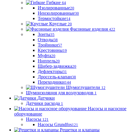
Гибкие
64
Изолированные
20
Неизолированные
30
Термостойкие
14
Круглые
20
Фасонные изделия
422
Зонты
35
Отводы
38
Тройники
57
Крестовины
19
Муфта
20
Ниппель
20
Шибер-задвижка
20
Дефлекторы
31
Дроссель-клапан
38
Переходники
144
Шумоглушители
12
Шумоизоляция для воздуховодов
1
Датчики
Датчики расхода
1
Насосы и насосное
оборудование
Насосы
121
Насосы Grundfos
121
Решетки и клапаны