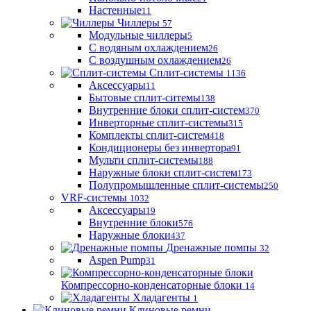
Настенные
11
Чиллеры
57
Модульные чиллеры
5
С водяным охлаждением
26
С воздушным охлаждением
26
Сплит-системы
1136
Аксессуары
11
Бытовые сплит-ситемы
138
Внутренние блоки сплит-систем
370
Инверторные сплит-системы
315
Комплекты сплит-систем
418
Кондиционеры без инвертора
91
Мульти сплит-системы
188
Наружные блоки сплит-систем
173
Полупромышленные сплит-системы
250
VRF-системы
1032
Аксессуары
19
Внутренние блоки
576
Наружные блоки
437
Дренажные помпы
32
Aspen Pump
31
Компрессорно-конденсаторные блоки
14
Хладагенты
1
Клиновые ремни