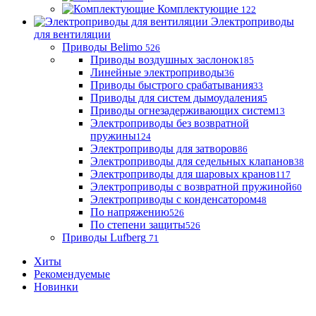
Комплектующие
122
Электроприводы
для вентиляции
Приводы Belimo
526
Приводы воздушных заслонок
185
Линейные электроприводы
36
Приводы быстрого срабатывания
33
Приводы для систем дымоудаления
5
Приводы огнезадерживающих систем
13
Электроприводы без возвратной
пружины
124
Электроприводы для затворов
86
Электроприводы для седельных клапанов
38
Электроприводы для шаровых кранов
117
Электроприводы с возвратной пружиной
60
Электроприводы с конденсатором
48
По напряжению
526
По степени защиты
526
Приводы Lufberg
71
Хиты
Рекомендуемые
Новинки