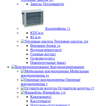
Завесы Тепломаш
586
Калориферы
72
КПСк
36
КСк
36
Тепловые насосы
104
Внешние блоки
24
Водонагреватели
39
Газовые котлы
3
Гидромодули
32
Накопительные баки
3
Кондиционирование
Мобильные
кондиционеры
41
Оконные
кондиционеры
3
Осушители воздуха
37
Фанкойлы
110
Канальные
42
Кассетные
36
Напольно-потолочные
21