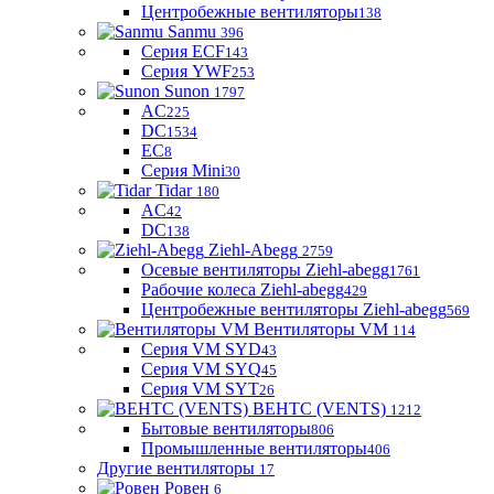
Центробежные вентиляторы
138
Sanmu
396
Серия ECF
143
Серия YWF
253
Sunon
1797
AC
225
DC
1534
EC
8
Серия Mini
30
Tidar
180
AC
42
DC
138
Ziehl-Abegg
2759
Осевые вентиляторы Ziehl-abegg
1761
Рабочие колеса Ziehl-abegg
429
Центробежные вентиляторы Ziehl-abegg
569
Вентиляторы VM
114
Серия VM SYD
43
Серия VM SYQ
45
Серия VM SYT
26
ВЕНТС (VENTS)
1212
Бытовые вентиляторы
806
Промышленные вентиляторы
406
Другие вентиляторы
17
Ровен
6