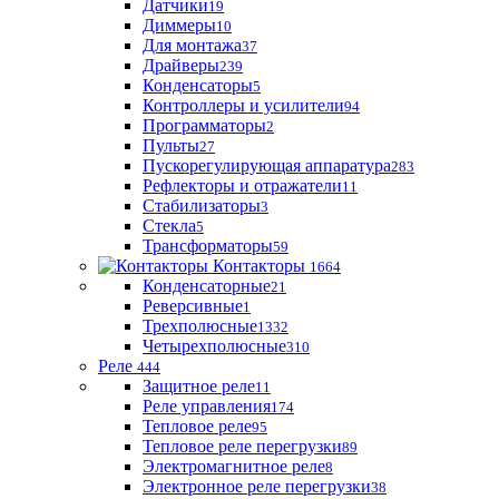
Датчики
19
Диммеры
10
Для монтажа
37
Драйверы
239
Конденсаторы
5
Контроллеры и усилители
94
Программаторы
2
Пульты
27
Пускорегулирующая аппаратура
283
Рефлекторы и отражатели
11
Стабилизаторы
3
Стекла
5
Трансформаторы
59
Контакторы
1664
Конденсаторные
21
Реверсивные
1
Трехполюсные
1332
Четырехполюсные
310
Реле
444
Защитное реле
11
Реле управления
174
Тепловое реле
95
Тепловое реле перегрузки
89
Электромагнитное реле
8
Электронное реле перегрузки
38