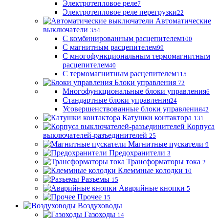
Электротепловое реле
7
Электротепловое реле перегрузки
22
Автоматические
выключатели
354
С комбинированным расцепителем
100
С магнитным расцепителем
99
С многофункциональным термомагнитным
расцепителем
40
С термомагнитным расцепителем
115
Блоки управления
72
Многофункциональные блоки управления
6
Стандартные блоки управления
24
Усовершенствованные блоки управления
42
Катушки контактора
131
Корпуса
выключателей-разъединителей
25
Магнитные пускатели
9
Предохранители
3
Трансформаторы тока
2
Клеммные колодки
10
Разъемы
15
Аварийные кнопки
5
Прочее
15
Воздуховоды
Газоходы
14