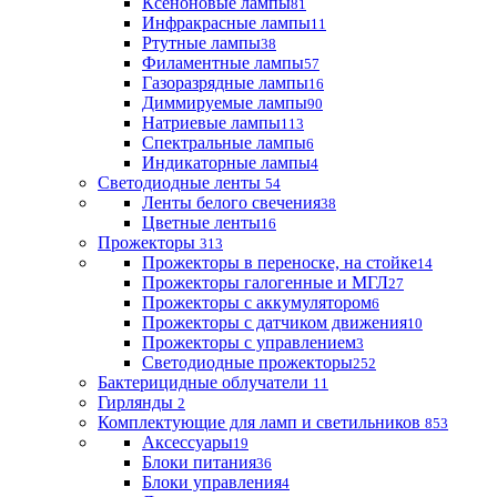
Ксеноновые лампы
81
Инфракрасные лампы
11
Ртутные лампы
38
Филаментные лампы
57
Газоразрядные лампы
16
Диммируемые лампы
90
Натриевые лампы
113
Спектральные лампы
6
Индикаторные лампы
4
Светодиодные ленты
54
Ленты белого свечения
38
Цветные ленты
16
Прожекторы
313
Прожекторы в переноске, на стойке
14
Прожекторы галогенные и МГЛ
27
Прожекторы с аккумулятором
6
Прожекторы с датчиком движения
10
Прожекторы с управлением
3
Светодиодные прожекторы
252
Бактерицидные облучатели
11
Гирлянды
2
Комплектующие для ламп и светильников
853
Аксессуары
19
Блоки питания
36
Блоки управления
4