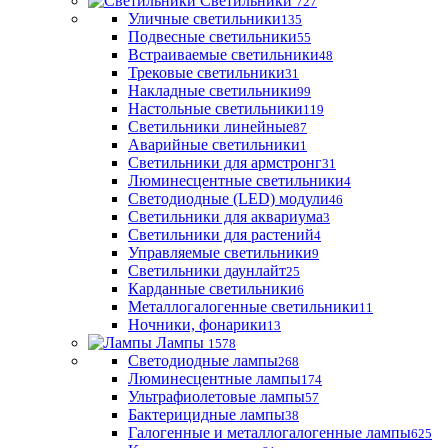
Светильники
727
Уличные светильники
135
Подвесные светильники
55
Встраиваемые светильники
48
Трековые светильники
31
Накладные светильники
99
Настольные светильники
119
Светильники линейные
87
Аварийные светильники
1
Светильники для армстронг
31
Люминесцентные светильники
4
Светодиодные (LED) модули
46
Светильники для аквариума
3
Светильники для растений
4
Управляемые светильники
9
Светильники даунлайт
25
Карданные светильники
6
Металлогалогенные светильники
11
Ночники, фонарики
13
Лампы
1578
Светодиодные лампы
268
Люминесцентные лампы
174
Ультрафиолетовые лампы
57
Бактерицидные лампы
38
Галогенные и металлогалогенные лампы
625