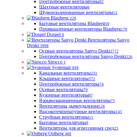
Центробежные вентиляторы
82
Шахтные вентиляторы
6
Шумоизолированные вентиляторы
12
Blauberg
229
Бытовые вентиляторы Blauberg
50
Промышленные вентиляторы Blauberg
179
Dospel
9
Вентиляторы Sanyo
Denki
3998
Осевые вентиляторы Sanyo Denki
3772
Центробежные вентиляторы Sanyo Denki
226
Sirocco
1
Systemair
898
Канальные вентиляторы
231
Крышные вентиляторы
372
Центробежные вентиляторы
74
Осевые вентиляторы
79
Кухонные вентиляторы
87
Взрывозащищенные вентиляторы
75
Вентиляторы дымоудаления
126
Высокотемпературные вентиляторы
145
Струйные вентиляторы
11
Бытовые вентиляторы
9
Вентиляторы для агрессивных сред
25
Ostberg
488