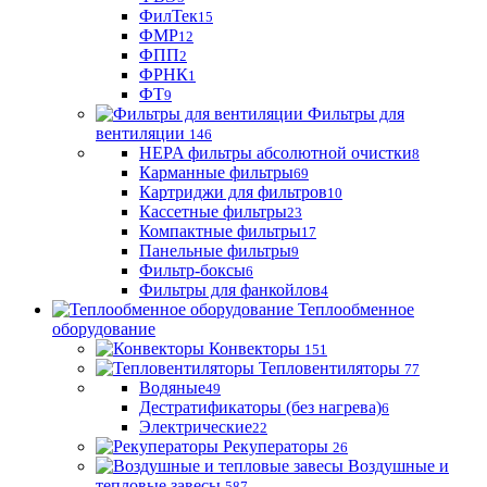
ФилТек
15
ФМР
12
ФПП
2
ФРНК
1
ФТ
9
Фильтры для
вентиляции
146
HEPA фильтры абсолютной очистки
8
Карманные фильтры
69
Картриджи для фильтров
10
Кассетные фильтры
23
Компактные фильтры
17
Панельные фильтры
9
Фильтр-боксы
6
Фильтры для фанкойлов
4
Теплообменное
оборудование
Конвекторы
151
Тепловентиляторы
77
Водяные
49
Дестратификаторы (без нагрева)
6
Электрические
22
Рекуператоры
26
Воздушные и
тепловые завесы
587