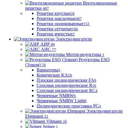
Вентиляционные
решетки
487
Решетки круглые
26
Решетки накладные
487
Решетки оцинкованные
153
Решетки сетчатые
166
Решетки ячеистые
2
Электродвигатели
АИР
89
АИС
77
Мотор-редукторы
1
Редукторы ESQ
(Элком)
76
Вариаторы
5
Конические KA
20
Плоские цилиндрические FA
9
Соосные цилиндрические R
16
Соосные цилиндрические RC
4
Червячные NMRW
9
Червячные NMRW Light
9
Цилиндрические приставки PC
4
Электродвигатели
Ebmpapst
21
Vilmann
26
Seipee
1