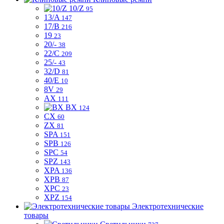
10/Z
95
13/A
147
17/B
216
19
23
20/-
38
22/C
209
25/-
43
32/D
81
40/E
10
8V
29
AX
111
BX
124
CX
60
ZX
81
SPA
151
SPB
126
SPC
54
SPZ
143
XPA
136
XPB
87
XPC
23
XPZ
154
Электротехнические
товары