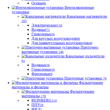
Осевые
6
Вентиляционные
установки
Канальные нагреватели
205
Электрические
118
Водяные
71
Гликолевые
16
Для круглых воздуховодов
86
Для прямоугольных воздуховодов
40
Приточно-
вытяжные установки
146
Канальные охладители
61
Водяные
36
Гликолевые
16
Фреоновые
9
Приточные установки
78
Фильтрующие
материалы и фильтры
Фильтрующие
материaлы
178
REINBERG
114
ППУ
20
ФВЭ
5