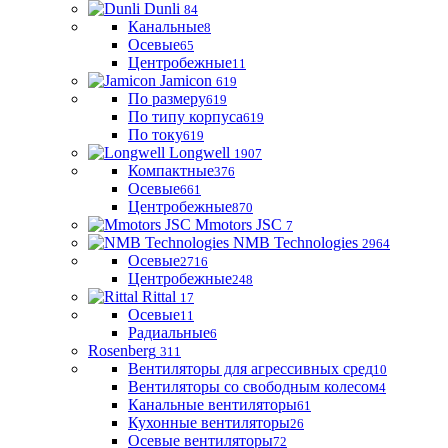
Dunli
84
Канальные
8
Осевые
65
Центробежные
11
Jamicon
619
По размеру
619
По типу корпуса
619
По току
619
Longwell
1907
Компактные
376
Осевые
661
Центробежные
870
Mmotors JSC
7
NMB Technologies
2964
Осевые
2716
Центробежные
248
Rittal
17
Осевые
11
Радиальные
6
Rosenberg
311
Вентиляторы для агрессивных сред
10
Вентиляторы со свободным колесом
4
Канальные вентиляторы
61
Кухонные вентиляторы
26
Осевые вентиляторы
72