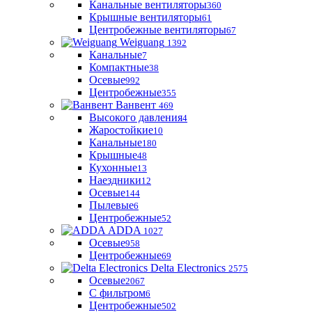
Канальные вентиляторы
360
Крышные вентиляторы
61
Центробежные вентиляторы
67
Weiguang
1392
Канальные
7
Компактные
38
Осевые
992
Центробежные
355
Ванвент
469
Высокого давления
4
Жаростойкие
10
Канальные
180
Крышные
48
Кухонные
13
Наездники
12
Осевые
144
Пылевые
6
Центробежные
52
ADDA
1027
Осевые
958
Центробежные
69
Delta Electronics
2575
Осевые
2067
С фильтром
6
Центробежные
502