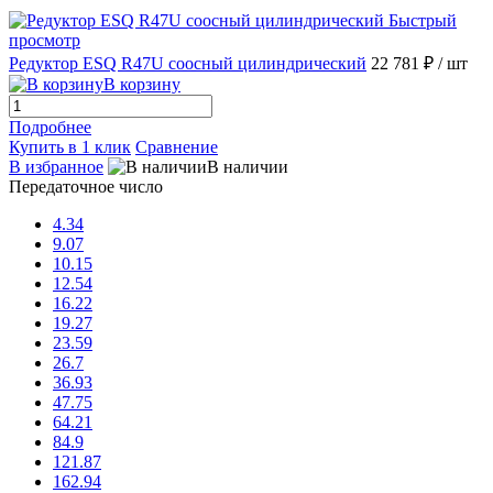
Быстрый
просмотр
Редуктор ESQ R47U соосный цилиндрический
22 781 ₽
/ шт
В корзину
Подробнее
Купить в 1 клик
Сравнение
В избранное
В наличии
Передаточное число
4.34
9.07
10.15
12.54
16.22
19.27
23.59
26.7
36.93
47.75
64.21
84.9
121.87
162.94