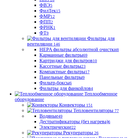
ФВЭ
5
ФилТек
15
ФМР
12
ФПП
2
ФРНК
1
ФТ
9
Фильтры для
вентиляции
146
HEPA фильтры абсолютной очистки
8
Карманные фильтры
69
Картриджи для фильтров
10
Кассетные фильтры
23
Компактные фильтры
17
Панельные фильтры
9
Фильтр-боксы
6
Фильтры для фанкойлов
4
Теплообменное
оборудование
Конвекторы
151
Тепловентиляторы
77
Водяные
49
Дестратификаторы (без нагрева)
6
Электрические
22
Рекуператоры
26