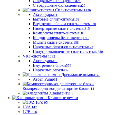
С водяным охлаждением
26
С воздушным охлаждением
26
Сплит-системы
1136
Аксессуары
11
Бытовые сплит-ситемы
138
Внутренние блоки сплит-систем
370
Инверторные сплит-системы
315
Комплекты сплит-систем
418
Кондиционеры без инвертора
91
Мульти сплит-системы
188
Наружные блоки сплит-систем
173
Полупромышленные сплит-системы
250
VRF-системы
1032
Аксессуары
19
Внутренние блоки
576
Наружные блоки
437
Дренажные помпы
32
Aspen Pump
31
Компрессорно-конденсаторные блоки
14
Хладагенты
1
Клиновые ремни
10/Z
95
13/A
147
17/B
216