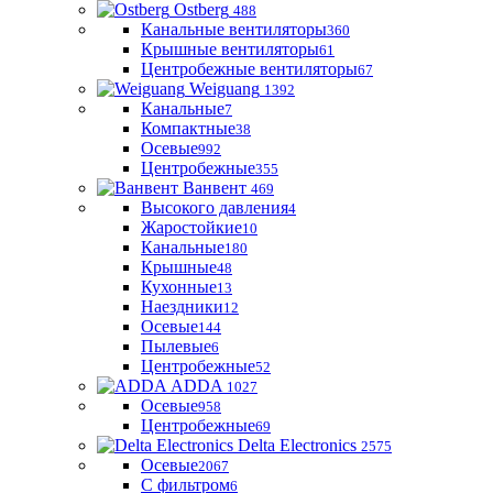
Ostberg
488
Канальные вентиляторы
360
Крышные вентиляторы
61
Центробежные вентиляторы
67
Weiguang
1392
Канальные
7
Компактные
38
Осевые
992
Центробежные
355
Ванвент
469
Высокого давления
4
Жаростойкие
10
Канальные
180
Крышные
48
Кухонные
13
Наездники
12
Осевые
144
Пылевые
6
Центробежные
52
ADDA
1027
Осевые
958
Центробежные
69
Delta Electronics
2575
Осевые
2067
С фильтром
6