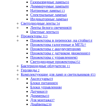
Газоразрядные лампы
16
Диммируемые лампы
90
Натриевые лампы
113
Спектральные лампы
6
Индикаторные лампы
4
Светодиодные ленты
54
Ленты белого свечения
38
Цветные ленты
16
Прожекторы
313
Прожекторы в переноске, на стойке
14
Прожекторы галогенные и МГЛ
27
Прожекторы с аккумулятором
6
Прожекторы с датчиком движения
10
Прожекторы с управлением
3
Светодиодные прожекторы
252
Бактерицидные облучатели
11
Гирлянды
2
Комплектующие для ламп и светильников
853
Аксессуары
19
Блоки питания
36
Блоки управления
4
Датчики
19
Диммеры
10
Для монтажа
37
Драйверы
239