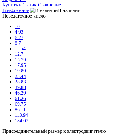
Купить в 1 клик
Сравнение
В избранное
В наличии
Передаточное число
10
4.93
6.27
8.7
11.54
12.7
15.79
17.95
19.89
23.44
28.83
39.88
46.29
61.26
69.75
86.11
113.94
184.07
Присоединительный размер к электродвигателю