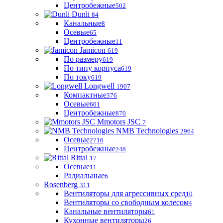
Центробежные
502
Dunli
84
Канальные
8
Осевые
65
Центробежные
11
Jamicon
619
По размеру
619
По типу корпуса
619
По току
619
Longwell
1907
Компактные
376
Осевые
661
Центробежные
870
Mmotors JSC
7
NMB Technologies
2964
Осевые
2716
Центробежные
248
Rittal
17
Осевые
11
Радиальные
6
Rosenberg
311
Вентиляторы для агрессивных сред
10
Вентиляторы со свободным колесом
4
Канальные вентиляторы
61
Кухонные вентиляторы
26