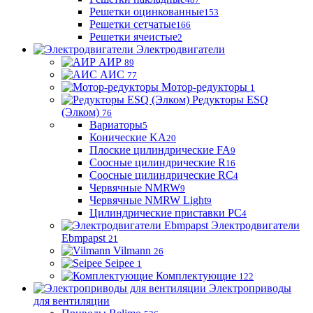
Решетки оцинкованные
153
Решетки сетчатые
166
Решетки ячеистые
2
Электродвигатели
АИР
89
АИС
77
Мотор-редукторы
1
Редукторы ESQ
(Элком)
76
Вариаторы
5
Конические KA
20
Плоские цилиндрические FA
9
Соосные цилиндрические R
16
Соосные цилиндрические RC
4
Червячные NMRW
9
Червячные NMRW Light
9
Цилиндрические приставки PC
4
Электродвигатели
Ebmpapst
21
Vilmann
26
Seipee
1
Комплектующие
122
Электроприводы
для вентиляции