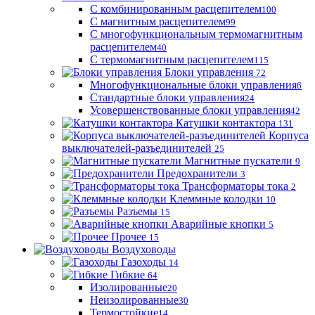
С комбинированным расцепителем
100
С магнитным расцепителем
99
С многофункциональным термомагнитным
расцепителем
40
С термомагнитным расцепителем
115
Блоки управления
72
Многофункциональные блоки управления
6
Стандартные блоки управления
24
Усовершенствованные блоки управления
42
Катушки контактора
131
Корпуса
выключателей-разъединителей
25
Магнитные пускатели
9
Предохранители
3
Трансформаторы тока
2
Клеммные колодки
10
Разъемы
15
Аварийные кнопки
5
Прочее
15
Воздуховоды
Газоходы
14
Гибкие
64
Изолированные
20
Неизолированные
30
Термостойкие
14