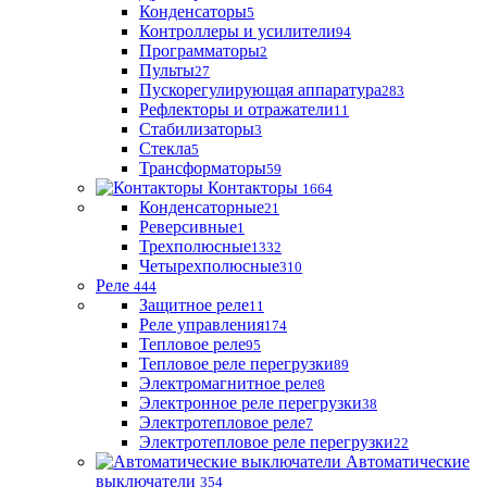
Конденсаторы
5
Контроллеры и усилители
94
Программаторы
2
Пульты
27
Пускорегулирующая аппаратура
283
Рефлекторы и отражатели
11
Стабилизаторы
3
Стекла
5
Трансформаторы
59
Контакторы
1664
Конденсаторные
21
Реверсивные
1
Трехполюсные
1332
Четырехполюсные
310
Реле
444
Защитное реле
11
Реле управления
174
Тепловое реле
95
Тепловое реле перегрузки
89
Электромагнитное реле
8
Электронное реле перегрузки
38
Электротепловое реле
7
Электротепловое реле перегрузки
22
Автоматические
выключатели
354