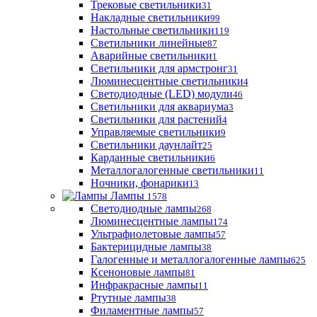
Трековые светильники
31
Накладные светильники
99
Настольные светильники
119
Светильники линейные
87
Аварийные светильники
1
Светильники для армстронг
31
Люминесцентные светильники
4
Светодиодные (LED) модули
46
Светильники для аквариума
3
Светильники для растений
4
Управляемые светильники
9
Светильники даунлайт
25
Карданные светильники
6
Металлогалогенные светильники
11
Ночники, фонарики
13
Лампы
1578
Светодиодные лампы
268
Люминесцентные лампы
174
Ультрафиолетовые лампы
57
Бактерицидные лампы
38
Галогенные и металлогалогенные лампы
625
Ксеноновые лампы
81
Инфракрасные лампы
11
Ртутные лампы
38
Филаментные лампы
57