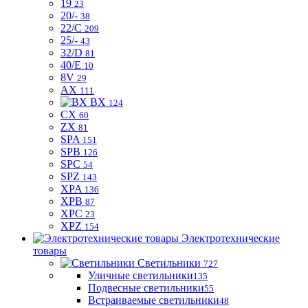
19
23
20/-
38
22/C
209
25/-
43
32/D
81
40/E
10
8V
29
AX
111
BX
124
CX
60
ZX
81
SPA
151
SPB
126
SPC
54
SPZ
143
XPA
136
XPB
87
XPC
23
XPZ
154
Электротехнические
товары
Светильники
727
Уличные светильники
135
Подвесные светильники
55
Встраиваемые светильники
48