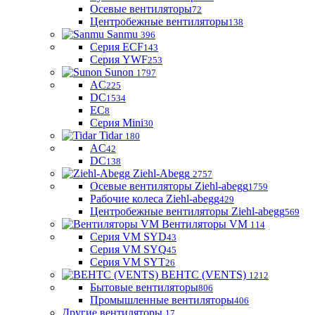
Осевые вентиляторы
72
Центробежные вентиляторы
138
Sanmu
396
Серия ECF
143
Серия YWF
253
Sunon
1797
AC
225
DC
1534
EC
8
Серия Mini
30
Tidar
180
AC
42
DC
138
Ziehl-Abegg
2757
Осевые вентиляторы Ziehl-abegg
1759
Рабочие колеса Ziehl-abegg
429
Центробежные вентиляторы Ziehl-abegg
569
Вентиляторы VM
114
Серия VM SYD
43
Серия VM SYQ
45
Серия VM SYT
26
ВЕНТС (VENTS)
1212
Бытовые вентиляторы
806
Промышленные вентиляторы
406
Другие вентиляторы
17