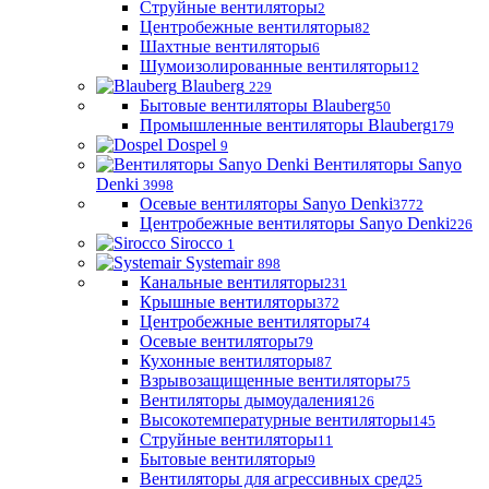
Струйные вентиляторы
2
Центробежные вентиляторы
82
Шахтные вентиляторы
6
Шумоизолированные вентиляторы
12
Blauberg
229
Бытовые вентиляторы Blauberg
50
Промышленные вентиляторы Blauberg
179
Dospel
9
Вентиляторы Sanyo
Denki
3998
Осевые вентиляторы Sanyo Denki
3772
Центробежные вентиляторы Sanyo Denki
226
Sirocco
1
Systemair
898
Канальные вентиляторы
231
Крышные вентиляторы
372
Центробежные вентиляторы
74
Осевые вентиляторы
79
Кухонные вентиляторы
87
Взрывозащищенные вентиляторы
75
Вентиляторы дымоудаления
126
Высокотемпературные вентиляторы
145
Струйные вентиляторы
11
Бытовые вентиляторы
9
Вентиляторы для агрессивных сред
25