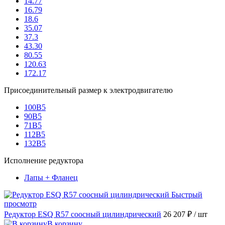
14.77
16.79
18.6
35.07
37.3
43.30
80.55
120.63
172.17
Присоединительный размер к электродвигателю
100B5
90B5
71B5
112B5
132B5
Исполнение редуктора
Лапы + Фланец
Быстрый
просмотр
Редуктор ESQ R57 соосный цилиндрический
26 207 ₽
/ шт
В корзину