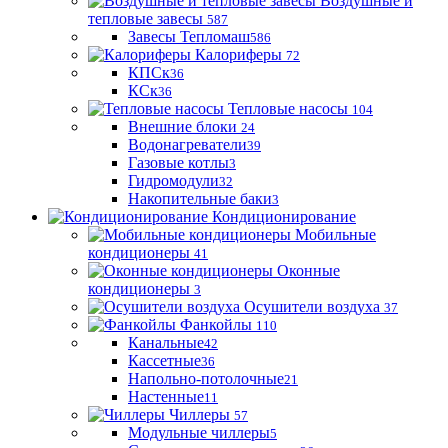
Воздушные и
тепловые завесы
587
Завесы Тепломаш
586
Калориферы
72
КПСк
36
КСк
36
Тепловые насосы
104
Внешние блоки
24
Водонагреватели
39
Газовые котлы
3
Гидромодули
32
Накопительные баки
3
Кондиционирование
Мобильные
кондиционеры
41
Оконные
кондиционеры
3
Осушители воздуха
37
Фанкойлы
110
Канальные
42
Кассетные
36
Напольно-потолочные
21
Настенные
11
Чиллеры
57
Модульные чиллеры
5