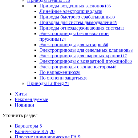
Приводы Belimo
526
Приводы воздушных заслонок
185
Линейные электроприводы
36
Приводы быстрого срабатывания
33
Приводы для систем дымоудаления
5
Приводы огнезадерживающих систем
13
Электроприводы без возвратной
пружины
124
Электроприводы для затворов
86
Электроприводы для седельных клапанов
38
Электроприводы для шаровых кранов
117
Электроприводы с возвратной пружиной
60
Электроприводы с конденсатором
48
По напряжению
526
По степени защиты
526
Приводы Lufberg
71
Хиты
Рекомендуемые
Новинки
Уточнить раздел
Вариаторы
5
Конические KA
20
Плоские цилиндрические FA
9