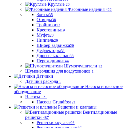
Круглые
20
Фасонные изделия
422
Зонты
35
Отводы
38
Тройники
57
Крестовины
19
Муфта
20
Ниппель
20
Шибер-задвижка
20
Дефлекторы
31
Дроссель-клапан
38
Переходники
144
Шумоглушители
12
Шумоизоляция для воздуховодов
1
Датчики
Датчики расхода
1
Насосы и насосное
оборудование
Насосы
121
Насосы Grundfos
121
Решетки и клапаны
Вентиляционные
решетки
487
Решетки круглые
26
Решетки накладные
487