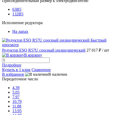
Присоединительный размер к электродвигателю
63B5
132B5
Исполнение редуктора
На лапах
Быстрый
просмотр
Редуктор ESQ R57U соосный цилиндрический
27 017 ₽
/ шт
В корзину
Подробнее
Купить в 1 клик
Сравнение
В избранное
В наличии
Передаточное число
4.39
5.05
7.97
10.79
11.88
13.95