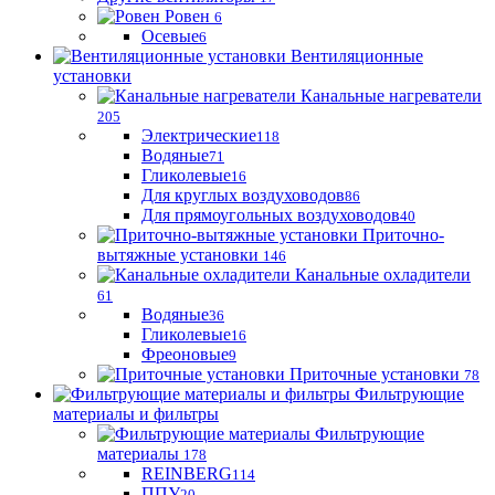
Ровен
6
Осевые
6
Вентиляционные
установки
Канальные нагреватели
205
Электрические
118
Водяные
71
Гликолевые
16
Для круглых воздуховодов
86
Для прямоугольных воздуховодов
40
Приточно-
вытяжные установки
146
Канальные охладители
61
Водяные
36
Гликолевые
16
Фреоновые
9
Приточные установки
78
Фильтрующие
материалы и фильтры
Фильтрующие
материaлы
178
REINBERG
114
ППУ
20