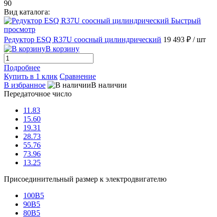
90
Вид каталога:
Быстрый
просмотр
Редуктор ESQ R37U соосный цилиндрический
19 493 ₽
/ шт
В корзину
Подробнее
Купить в 1 клик
Сравнение
В избранное
В наличии
Передаточное число
11.83
15.60
19.31
28.73
55.76
73.96
13.25
Присоединительный размер к электродвигателю
100B5
90B5
80B5