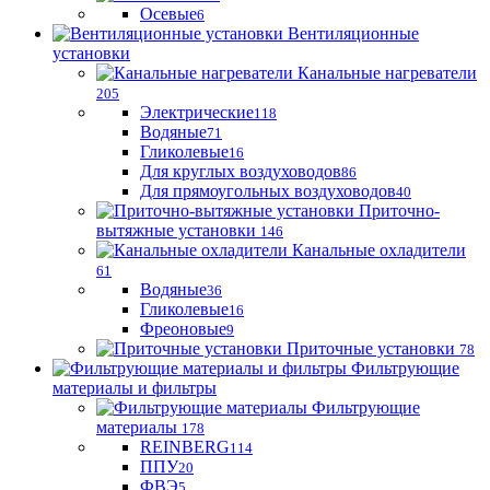
Осевые
6
Вентиляционные
установки
Канальные нагреватели
205
Электрические
118
Водяные
71
Гликолевые
16
Для круглых воздуховодов
86
Для прямоугольных воздуховодов
40
Приточно-
вытяжные установки
146
Канальные охладители
61
Водяные
36
Гликолевые
16
Фреоновые
9
Приточные установки
78
Фильтрующие
материалы и фильтры
Фильтрующие
материaлы
178
REINBERG
114
ППУ
20
ФВЭ
5