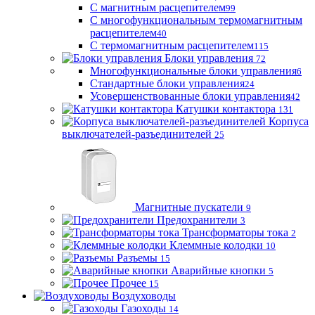
С магнитным расцепителем
99
С многофункциональным термомагнитным
расцепителем
40
С термомагнитным расцепителем
115
Блоки управления
72
Многофункциональные блоки управления
6
Стандартные блоки управления
24
Усовершенствованные блоки управления
42
Катушки контактора
131
Корпуса
выключателей-разъединителей
25
Магнитные пускатели
9
Предохранители
3
Трансформаторы тока
2
Клеммные колодки
10
Разъемы
15
Аварийные кнопки
5
Прочее
15
Воздуховоды
Газоходы
14