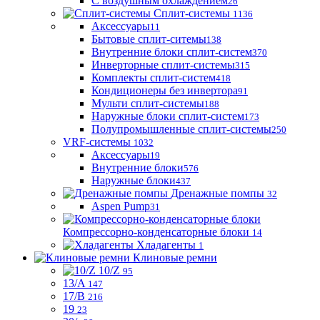
С воздушным охлаждением
26
Сплит-системы
1136
Аксессуары
11
Бытовые сплит-ситемы
138
Внутренние блоки сплит-систем
370
Инверторные сплит-системы
315
Комплекты сплит-систем
418
Кондиционеры без инвертора
91
Мульти сплит-системы
188
Наружные блоки сплит-систем
173
Полупромышленные сплит-системы
250
VRF-системы
1032
Аксессуары
19
Внутренние блоки
576
Наружные блоки
437
Дренажные помпы
32
Aspen Pump
31
Компрессорно-конденсаторные блоки
14
Хладагенты
1
Клиновые ремни
10/Z
95
13/A
147
17/B
216
19
23