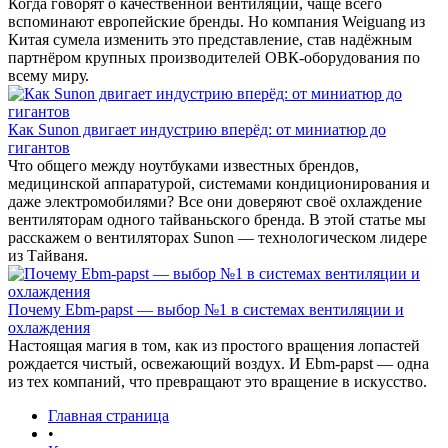
Когда говорят о качественной вентиляции, чаще всего
вспоминают европейские бренды. Но компания Weiguang из
Китая сумела изменить это представление, став надёжным
партнёром крупных производителей ОВК-оборудования по
всему миру.
Как Sunon двигает индустрию вперёд: от миниатюр до
гигантов
Что общего между ноутбуками известных брендов,
медицинской аппаратурой, системами кондиционирования и
даже электромобилями? Все они доверяют своё охлаждение
вентиляторам одного тайваньского бренда. В этой статье мы
расскажем о вентиляторах Sunon — технологическом лидере
из Тайваня.
Почему Ebm-papst — выбор №1 в системах вентиляции и
охлаждения
Настоящая магия в том, как из простого вращения лопастей
рождается чистый, освежающий воздух. И Ebm-papst — одна
из тех компаний, что превращают это вращение в искусство.
Главная страница
•