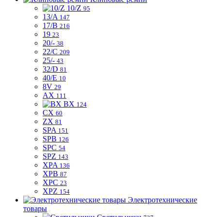
10/Z
95
13/A
147
17/B
216
19
23
20/-
38
22/C
209
25/-
43
32/D
81
40/E
10
8V
29
AX
111
BX
124
CX
60
ZX
81
SPA
151
SPB
126
SPC
54
SPZ
143
XPA
136
XPB
87
XPC
23
XPZ
154
Электротехнические
товары