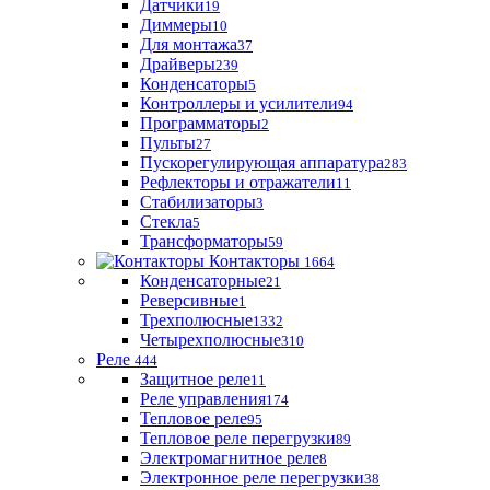
Датчики
19
Диммеры
10
Для монтажа
37
Драйверы
239
Конденсаторы
5
Контроллеры и усилители
94
Программаторы
2
Пульты
27
Пускорегулирующая аппаратура
283
Рефлекторы и отражатели
11
Стабилизаторы
3
Стекла
5
Трансформаторы
59
Контакторы
1664
Конденсаторные
21
Реверсивные
1
Трехполюсные
1332
Четырехполюсные
310
Реле
444
Защитное реле
11
Реле управления
174
Тепловое реле
95
Тепловое реле перегрузки
89
Электромагнитное реле
8
Электронное реле перегрузки
38