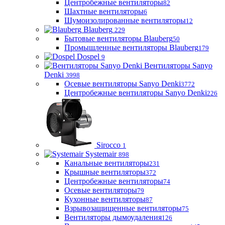
Центробежные вентиляторы
82
Шахтные вентиляторы
6
Шумоизолированные вентиляторы
12
Blauberg
229
Бытовые вентиляторы Blauberg
50
Промышленные вентиляторы Blauberg
179
Dospel
9
Вентиляторы Sanyo
Denki
3998
Осевые вентиляторы Sanyo Denki
3772
Центробежные вентиляторы Sanyo Denki
226
Sirocco
1
Systemair
898
Канальные вентиляторы
231
Крышные вентиляторы
372
Центробежные вентиляторы
74
Осевые вентиляторы
79
Кухонные вентиляторы
87
Взрывозащищенные вентиляторы
75
Вентиляторы дымоудаления
126