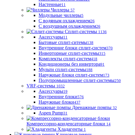
Настенные
11
Чиллеры
57
Модульные чиллеры
5
С водяным охлаждением
26
С воздушным охлаждением
26
Сплит-системы
1136
Аксессуары
11
Бытовые сплит-ситемы
138
Внутренние блоки сплит-систем
370
Инверторные сплит-системы
315
Комплекты сплит-систем
418
Кондиционеры без инвертора
91
Мульти сплит-системы
188
Наружные блоки сплит-систем
173
Полупромышленные сплит-системы
250
VRF-системы
1032
Аксессуары
19
Внутренние блоки
576
Наружные блоки
437
Дренажные помпы
32
Aspen Pump
31
Компрессорно-конденсаторные блоки
14
Хладагенты
1
Клиновые ремни