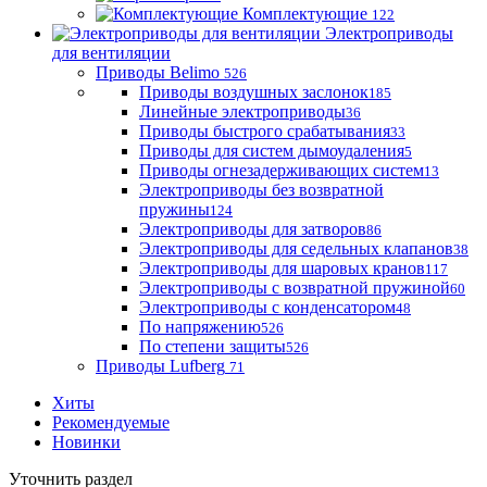
Комплектующие
122
Электроприводы
для вентиляции
Приводы Belimo
526
Приводы воздушных заслонок
185
Линейные электроприводы
36
Приводы быстрого срабатывания
33
Приводы для систем дымоудаления
5
Приводы огнезадерживающих систем
13
Электроприводы без возвратной
пружины
124
Электроприводы для затворов
86
Электроприводы для седельных клапанов
38
Электроприводы для шаровых кранов
117
Электроприводы с возвратной пружиной
60
Электроприводы с конденсатором
48
По напряжению
526
По степени защиты
526
Приводы Lufberg
71
Хиты
Рекомендуемые
Новинки
Уточнить раздел