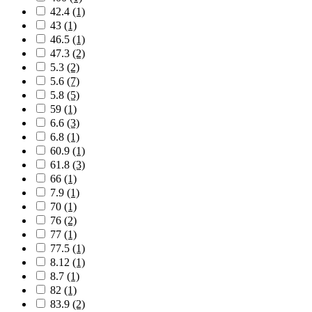
42.4
(1)
43
(1)
46.5
(1)
47.3
(2)
5.3
(2)
5.6
(7)
5.8
(5)
59
(1)
6.6
(3)
6.8
(1)
60.9
(1)
61.8
(3)
66
(1)
7.9
(1)
70
(1)
76
(2)
77
(1)
77.5
(1)
8.12
(1)
8.7
(1)
82
(1)
83.9
(2)