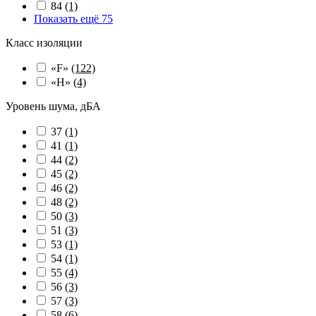
84
(1)
Показать ещё 75
Класс изоляции
«F»
(122)
«H»
(4)
Уровень шума, дБА
37
(1)
41
(1)
44
(2)
45
(2)
46
(2)
48
(2)
50
(3)
51
(3)
53
(1)
54
(1)
55
(4)
56
(3)
57
(3)
58
(6)