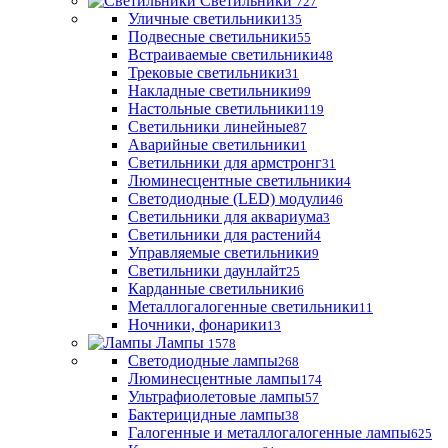
Светильники
727
Уличные светильники
135
Подвесные светильники
55
Встраиваемые светильники
48
Трековые светильники
31
Накладные светильники
99
Настольные светильники
119
Светильники линейные
87
Аварийные светильники
1
Светильники для армстронг
31
Люминесцентные светильники
4
Светодиодные (LED) модули
46
Светильники для аквариума
3
Светильники для растений
4
Управляемые светильники
9
Светильники даунлайт
25
Карданные светильники
6
Металлогалогенные светильники
11
Ночники, фонарики
13
Лампы
1578
Светодиодные лампы
268
Люминесцентные лампы
174
Ультрафиолетовые лампы
57
Бактерицидные лампы
38
Галогенные и металлогалогенные лампы
625