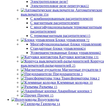
Электротепловое реле
7
Электротепловое реле перегрузки
22
Автоматические
выключатели
354
С комбинированным расцепителем
100
С магнитным расцепителем
99
С многофункциональным термомагнитным
расцепителем
40
С термомагнитным расцепителем
115
Блоки управления
72
Многофункциональные блоки управления
6
Стандартные блоки управления
24
Усовершенствованные блоки управления
42
Катушки контактора
131
Корпуса
выключателей-разъединителей
25
Магнитные пускатели
9
Предохранители
3
Трансформаторы тока
2
Клеммные колодки
10
Разъемы
15
Аварийные кнопки
5
Прочее
15
Воздуховоды
Газоходы
14