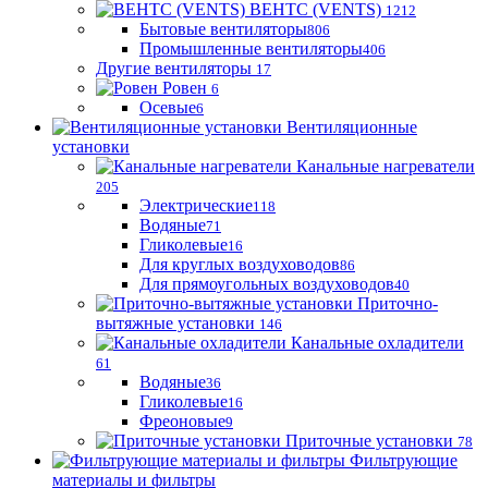
ВЕНТС (VENTS)
1212
Бытовые вентиляторы
806
Промышленные вентиляторы
406
Другие вентиляторы
17
Ровен
6
Осевые
6
Вентиляционные
установки
Канальные нагреватели
205
Электрические
118
Водяные
71
Гликолевые
16
Для круглых воздуховодов
86
Для прямоугольных воздуховодов
40
Приточно-
вытяжные установки
146
Канальные охладители
61
Водяные
36
Гликолевые
16
Фреоновые
9
Приточные установки
78
Фильтрующие
материалы и фильтры