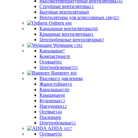
Высокотемпературные вентиляторы
145
Струйные вентиляторы
11
Бытовые вентиляторы
9
Вентиляторы для агрессивных сред
25
Ostberg
488
Канальные вентиляторы
360
Крышные вентиляторы
61
Центробежные вентиляторы
67
Weiguang
1392
Канальные
7
Компактные
38
Осевые
992
Центробежные
355
Ванвент
469
Высокого давления
4
Жаростойкие
10
Канальные
180
Крышные
48
Кухонные
13
Наездники
12
Осевые
144
Пылевые
6
Центробежные
52
ADDA
1027
Осевые
958