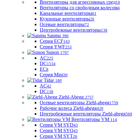
Вентиляторы для агрессивных сред
10
Вентиляторы со свободным колесом
4
Канальные вентиляторы
61
Кухонные вентиляторы
26
Осевые вентиляторы
72
Центробежные вентиляторы
138
Sanmu
396
Серия ECF
143
Серия YWF
253
Sunon
1797
AC
225
DC
1534
EC
8
Серия Mini
30
Tidar
180
AC
42
DC
138
Ziehl-Abegg
2757
Осевые вентиляторы Ziehl-abegg
1759
Рабочие колеса Ziehl-abegg
429
Центробежные вентиляторы Ziehl-abegg
569
Вентиляторы VM
114
Серия VM SYD
43
Серия VM SYQ
45
Серия VM SYT
26