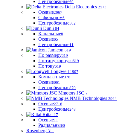
Центробежные
69
Delta Electronics
2575
Осевые
2067
С фильтром
6
Центробежные
502
Dunli
84
Канальные
8
Осевые
65
Центробежные
11
Jamicon
619
По размеру
619
По типу корпуса
619
По току
619
Longwell
1907
Компактные
376
Осевые
661
Центробежные
870
Mmotors JSC
7
NMB Technologies
2964
Осевые
2716
Центробежные
248
Rittal
17
Осевые
11
Радиальные
6
Rosenberg
311