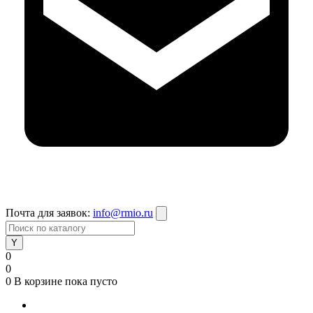
Почта для заявок:
info@rmio.ru
0
0
0
В корзине
пока пусто