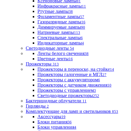
Ксеноновые лампы
81
Инфракрасные лампы
11
Ртутные лампы
38
Филаментные лампы
57
Газоразрядные лампы
16
Диммируемые лампы
90
Натриевые лампы
113
Спектральные лампы
6
Индикаторные лампы
4
Светодиодные ленты
54
Ленты белого свечения
38
Цветные ленты
16
Прожекторы
313
Прожекторы в переноске, на стойке
14
Прожекторы галогенные и МГЛ
27
Прожекторы с аккумулятором
6
Прожекторы с датчиком движения
10
Прожекторы с управлением
3
Светодиодные прожекторы
252
Бактерицидные облучатели
11
Гирлянды
2
Комплектующие для ламп и светильников
853
Аксессуары
19
Блоки питания
36
Блоки управления
4