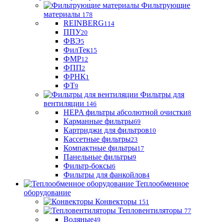
Фильтрующие
материaлы
178
REINBERG
114
ППУ
20
ФВЭ
5
ФилТек
15
ФМР
12
ФПП
2
ФРНК
1
ФТ
9
Фильтры для
вентиляции
146
HEPA фильтры абсолютной очистки
8
Карманные фильтры
69
Картриджи для фильтров
10
Кассетные фильтры
23
Компактные фильтры
17
Панельные фильтры
9
Фильтр-боксы
6
Фильтры для фанкойлов
4
Теплообменное
оборудование
Конвекторы
151
Тепловентиляторы
77
Водяные
49