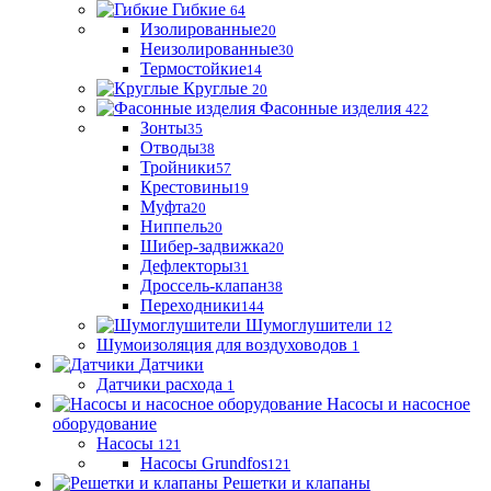
Гибкие
64
Изолированные
20
Неизолированные
30
Термостойкие
14
Круглые
20
Фасонные изделия
422
Зонты
35
Отводы
38
Тройники
57
Крестовины
19
Муфта
20
Ниппель
20
Шибер-задвижка
20
Дефлекторы
31
Дроссель-клапан
38
Переходники
144
Шумоглушители
12
Шумоизоляция для воздуховодов
1
Датчики
Датчики расхода
1
Насосы и насосное
оборудование
Насосы
121
Насосы Grundfos
121
Решетки и клапаны