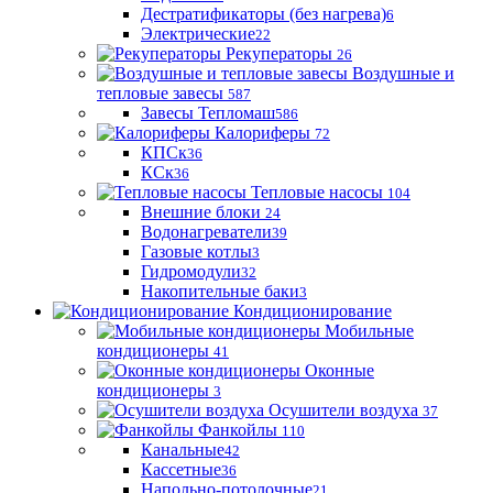
Дестратификаторы (без нагрева)
6
Электрические
22
Рекуператоры
26
Воздушные и
тепловые завесы
587
Завесы Тепломаш
586
Калориферы
72
КПСк
36
КСк
36
Тепловые насосы
104
Внешние блоки
24
Водонагреватели
39
Газовые котлы
3
Гидромодули
32
Накопительные баки
3
Кондиционирование
Мобильные
кондиционеры
41
Оконные
кондиционеры
3
Осушители воздуха
37
Фанкойлы
110
Канальные
42
Кассетные
36
Напольно-потолочные
21