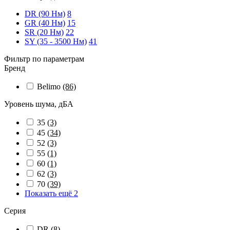
DR (90 Нм)
8
GR (40 Нм)
15
SR (20 Нм)
22
SY (35 - 3500 Нм)
41
Фильтр по параметрам
Бренд
Belimo
(86)
Уровень шума, дБА
35
(3)
45
(34)
52
(3)
55
(1)
60
(1)
62
(3)
70
(39)
Показать ещё 2
Серия
DR
(8)