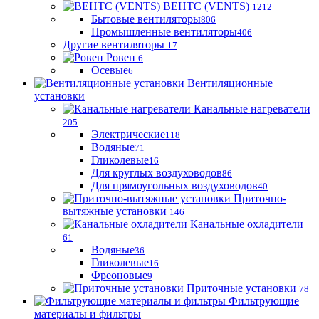
ВЕНТС (VENTS)
1212
Бытовые вентиляторы
806
Промышленные вентиляторы
406
Другие вентиляторы
17
Ровен
6
Осевые
6
Вентиляционные
установки
Канальные нагреватели
205
Электрические
118
Водяные
71
Гликолевые
16
Для круглых воздуховодов
86
Для прямоугольных воздуховодов
40
Приточно-
вытяжные установки
146
Канальные охладители
61
Водяные
36
Гликолевые
16
Фреоновые
9
Приточные установки
78
Фильтрующие
материалы и фильтры