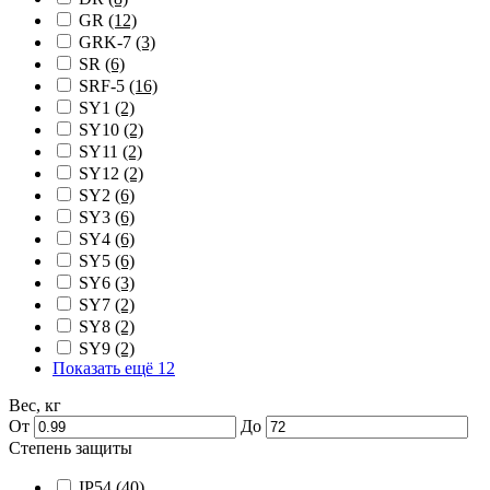
GR
(12)
GRK-7
(3)
SR
(6)
SRF-5
(16)
SY1
(2)
SY10
(2)
SY11
(2)
SY12
(2)
SY2
(6)
SY3
(6)
SY4
(6)
SY5
(6)
SY6
(3)
SY7
(2)
SY8
(2)
SY9
(2)
Показать ещё 12
Вес, кг
От
До
Степень защиты
IP54
(40)