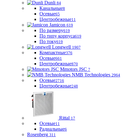
Dunli
84
Канальные
8
Осевые
65
Центробежные
11
Jamicon
619
По размеру
619
По типу корпуса
619
По току
619
Longwell
1907
Компактные
376
Осевые
661
Центробежные
870
Mmotors JSC
7
NMB Technologies
2964
Осевые
2716
Центробежные
248
Rittal
17
Осевые
11
Радиальные
6
Rosenberg
311