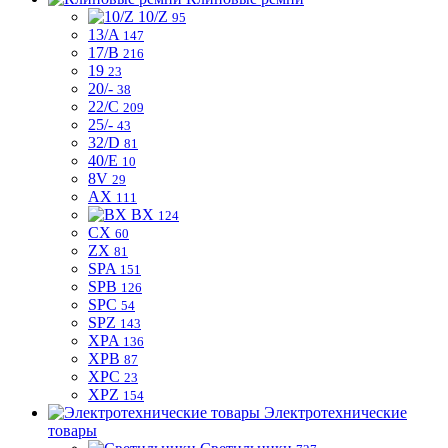
10/Z
95
13/A
147
17/B
216
19
23
20/-
38
22/C
209
25/-
43
32/D
81
40/E
10
8V
29
AX
111
BX
124
CX
60
ZX
81
SPA
151
SPB
126
SPC
54
SPZ
143
XPA
136
XPB
87
XPC
23
XPZ
154
Электротехнические
товары