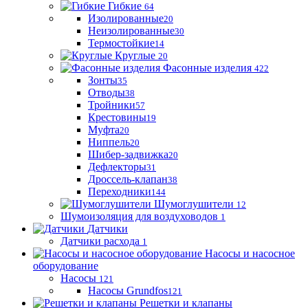
Гибкие
64
Изолированные
20
Неизолированные
30
Термостойкие
14
Круглые
20
Фасонные изделия
422
Зонты
35
Отводы
38
Тройники
57
Крестовины
19
Муфта
20
Ниппель
20
Шибер-задвижка
20
Дефлекторы
31
Дроссель-клапан
38
Переходники
144
Шумоглушители
12
Шумоизоляция для воздуховодов
1
Датчики
Датчики расхода
1
Насосы и насосное
оборудование
Насосы
121
Насосы Grundfos
121
Решетки и клапаны