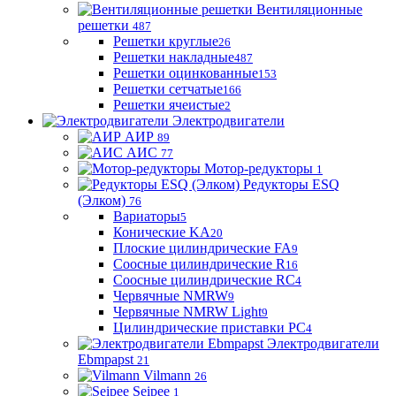
Вентиляционные
решетки
487
Решетки круглые
26
Решетки накладные
487
Решетки оцинкованные
153
Решетки сетчатые
166
Решетки ячеистые
2
Электродвигатели
АИР
89
АИС
77
Мотор-редукторы
1
Редукторы ESQ
(Элком)
76
Вариаторы
5
Конические KA
20
Плоские цилиндрические FA
9
Соосные цилиндрические R
16
Соосные цилиндрические RC
4
Червячные NMRW
9
Червячные NMRW Light
9
Цилиндрические приставки PC
4
Электродвигатели
Ebmpapst
21
Vilmann
26
Seipee
1