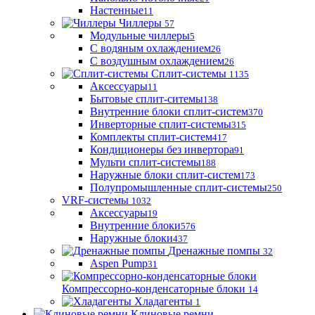
Настенные
11
Чиллеры
57
Модульные чиллеры
5
С водяным охлаждением
26
С воздушным охлаждением
26
Сплит-системы
1135
Аксессуары
11
Бытовые сплит-ситемы
138
Внутренние блоки сплит-систем
370
Инверторные сплит-системы
315
Комплекты сплит-систем
417
Кондиционеры без инвертора
91
Мульти сплит-системы
188
Наружные блоки сплит-систем
173
Полупромышленные сплит-системы
250
VRF-системы
1032
Аксессуары
19
Внутренние блоки
576
Наружные блоки
437
Дренажные помпы
32
Aspen Pump
31
Компрессорно-конденсаторные блоки
14
Хладагенты
1
Клиновые ремни