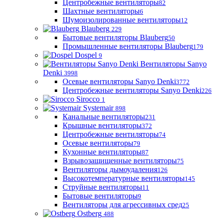
Центробежные вентиляторы
82
Шахтные вентиляторы
6
Шумоизолированные вентиляторы
12
Blauberg
229
Бытовые вентиляторы Blauberg
50
Промышленные вентиляторы Blauberg
179
Dospel
9
Вентиляторы Sanyo
Denki
3998
Осевые вентиляторы Sanyo Denki
3772
Центробежные вентиляторы Sanyo Denki
226
Sirocco
1
Systemair
898
Канальные вентиляторы
231
Крышные вентиляторы
372
Центробежные вентиляторы
74
Осевые вентиляторы
79
Кухонные вентиляторы
87
Взрывозащищенные вентиляторы
75
Вентиляторы дымоудаления
126
Высокотемпературные вентиляторы
145
Струйные вентиляторы
11
Бытовые вентиляторы
9
Вентиляторы для агрессивных сред
25
Ostberg
488