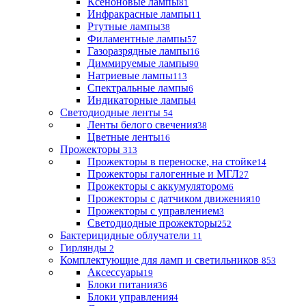
Ксеноновые лампы
81
Инфракрасные лампы
11
Ртутные лампы
38
Филаментные лампы
57
Газоразрядные лампы
16
Диммируемые лампы
90
Натриевые лампы
113
Спектральные лампы
6
Индикаторные лампы
4
Светодиодные ленты
54
Ленты белого свечения
38
Цветные ленты
16
Прожекторы
313
Прожекторы в переноске, на стойке
14
Прожекторы галогенные и МГЛ
27
Прожекторы с аккумулятором
6
Прожекторы с датчиком движения
10
Прожекторы с управлением
3
Светодиодные прожекторы
252
Бактерицидные облучатели
11
Гирлянды
2
Комплектующие для ламп и светильников
853
Аксессуары
19
Блоки питания
36
Блоки управления
4