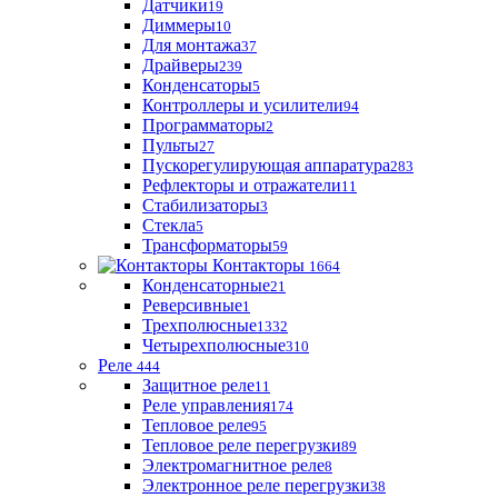
Датчики
19
Диммеры
10
Для монтажа
37
Драйверы
239
Конденсаторы
5
Контроллеры и усилители
94
Программаторы
2
Пульты
27
Пускорегулирующая аппаратура
283
Рефлекторы и отражатели
11
Стабилизаторы
3
Стекла
5
Трансформаторы
59
Контакторы
1664
Конденсаторные
21
Реверсивные
1
Трехполюсные
1332
Четырехполюсные
310
Реле
444
Защитное реле
11
Реле управления
174
Тепловое реле
95
Тепловое реле перегрузки
89
Электромагнитное реле
8
Электронное реле перегрузки
38