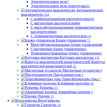
Электротепловое реле
7
Электротепловое реле перегрузки
22
Автоматические
выключатели
354
С комбинированным расцепителем
100
С магнитным расцепителем
99
С многофункциональным термомагнитным
расцепителем
40
С термомагнитным расцепителем
115
Блоки управления
72
Многофункциональные блоки управления
6
Стандартные блоки управления
24
Усовершенствованные блоки управления
42
Катушки контактора
131
Корпуса
выключателей-разъединителей
25
Магнитные пускатели
9
Предохранители
3
Трансформаторы тока
2
Клеммные колодки
10
Разъемы
15
Аварийные кнопки
5
Прочее
15
Воздуховоды
Газоходы
14