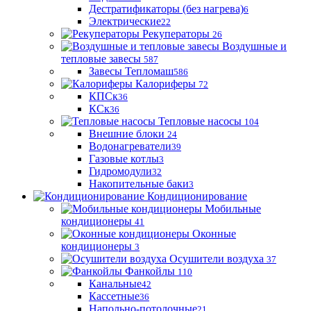
Дестратификаторы (без нагрева)
6
Электрические
22
Рекуператоры
26
Воздушные и
тепловые завесы
587
Завесы Тепломаш
586
Калориферы
72
КПСк
36
КСк
36
Тепловые насосы
104
Внешние блоки
24
Водонагреватели
39
Газовые котлы
3
Гидромодули
32
Накопительные баки
3
Кондиционирование
Мобильные
кондиционеры
41
Оконные
кондиционеры
3
Осушители воздуха
37
Фанкойлы
110
Канальные
42
Кассетные
36
Напольно-потолочные
21