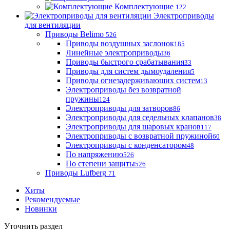
Комплектующие
122
Электроприводы
для вентиляции
Приводы Belimo
526
Приводы воздушных заслонок
185
Линейные электроприводы
36
Приводы быстрого срабатывания
33
Приводы для систем дымоудаления
5
Приводы огнезадерживающих систем
13
Электроприводы без возвратной
пружины
124
Электроприводы для затворов
86
Электроприводы для седельных клапанов
38
Электроприводы для шаровых кранов
117
Электроприводы с возвратной пружиной
60
Электроприводы с конденсатором
48
По напряжению
526
По степени защиты
526
Приводы Lufberg
71
Хиты
Рекомендуемые
Новинки
Уточнить раздел