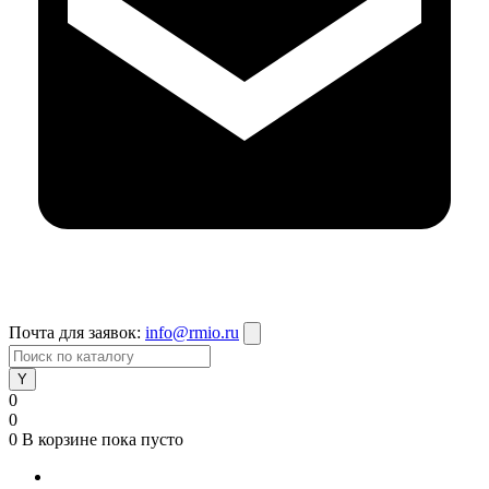
Почта для заявок:
info@rmio.ru
0
0
0
В корзине
пока пусто