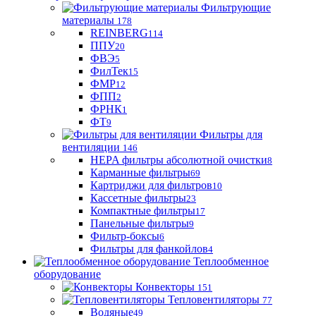
Фильтрующие
материaлы
178
REINBERG
114
ППУ
20
ФВЭ
5
ФилТек
15
ФМР
12
ФПП
2
ФРНК
1
ФТ
9
Фильтры для
вентиляции
146
HEPA фильтры абсолютной очистки
8
Карманные фильтры
69
Картриджи для фильтров
10
Кассетные фильтры
23
Компактные фильтры
17
Панельные фильтры
9
Фильтр-боксы
6
Фильтры для фанкойлов
4
Теплообменное
оборудование
Конвекторы
151
Тепловентиляторы
77
Водяные
49