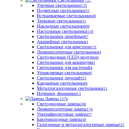
Светильники
727
Уличные светильники
135
Подвесные светильники
55
Встраиваемые светильники
48
Трековые светильники
31
Накладные светильники
99
Настольные светильники
119
Светильники линейные
87
Аварийные светильники
1
Светильники для армстронг
31
Люминесцентные светильники
4
Светодиодные (LED) модули
46
Светильники для аквариума
3
Светильники для растений
4
Управляемые светильники
9
Светильники даунлайт
25
Карданные светильники
6
Металлогалогенные светильники
11
Ночники, фонарики
13
Лампы
1578
Светодиодные лампы
268
Люминесцентные лампы
174
Ультрафиолетовые лампы
57
Бактерицидные лампы
38
Галогенные и металлогалогенные лампы
625