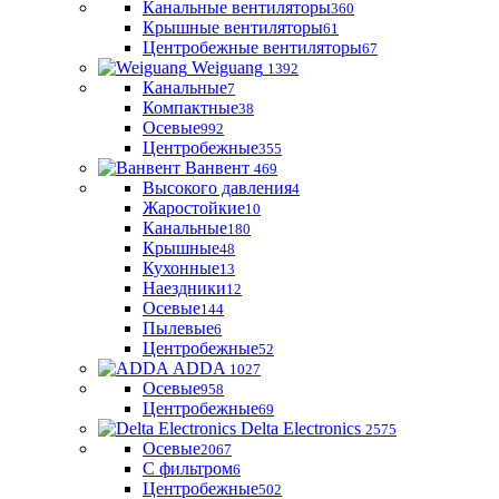
Канальные вентиляторы
360
Крышные вентиляторы
61
Центробежные вентиляторы
67
Weiguang
1392
Канальные
7
Компактные
38
Осевые
992
Центробежные
355
Ванвент
469
Высокого давления
4
Жаростойкие
10
Канальные
180
Крышные
48
Кухонные
13
Наездники
12
Осевые
144
Пылевые
6
Центробежные
52
ADDA
1027
Осевые
958
Центробежные
69
Delta Electronics
2575
Осевые
2067
С фильтром
6
Центробежные
502