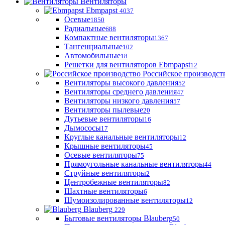
Вентиляторы
Ebmpapst
4037
Осевые
1850
Радиальные
688
Компактные вентиляторы
1367
Тангенциальные
102
Автомобильные
18
Решетки для вентиляторов Ebmpapst
12
Российское производст
Вентиляторы высокого давления
52
Вентиляторы среднего давления
47
Вентиляторы низкого давления
57
Вентиляторы пылевые
20
Дутьевые вентиляторы
16
Дымососы
17
Круглые канальные вентиляторы
12
Крышные вентиляторы
45
Осевые вентиляторы
75
Прямоугольные канальные вентиляторы
44
Струйные вентиляторы
2
Центробежные вентиляторы
82
Шахтные вентиляторы
6
Шумоизолированные вентиляторы
12
Blauberg
229
Бытовые вентиляторы Blauberg
50