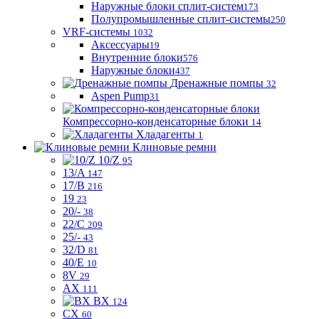
Наружные блоки сплит-систем
173
Полупромышленные сплит-системы
250
VRF-системы
1032
Аксессуары
19
Внутренние блоки
576
Наружные блоки
437
Дренажные помпы
32
Aspen Pump
31
Компрессорно-конденсаторные блоки
14
Хладагенты
1
Клиновые ремни
10/Z
95
13/A
147
17/B
216
19
23
20/-
38
22/C
209
25/-
43
32/D
81
40/E
10
8V
29
AX
111
BX
124
CX
60