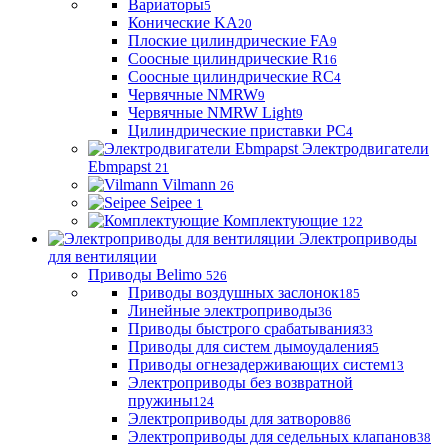
Вариаторы
5
Конические KA
20
Плоские цилиндрические FA
9
Соосные цилиндрические R
16
Соосные цилиндрические RC
4
Червячные NMRW
9
Червячные NMRW Light
9
Цилиндрические приставки PC
4
Электродвигатели
Ebmpapst
21
Vilmann
26
Seipee
1
Комплектующие
122
Электроприводы
для вентиляции
Приводы Belimo
526
Приводы воздушных заслонок
185
Линейные электроприводы
36
Приводы быстрого срабатывания
33
Приводы для систем дымоудаления
5
Приводы огнезадерживающих систем
13
Электроприводы без возвратной
пружины
124
Электроприводы для затворов
86
Электроприводы для седельных клапанов
38