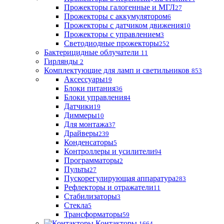
Прожекторы галогенные и МГЛ
27
Прожекторы с аккумулятором
6
Прожекторы с датчиком движения
10
Прожекторы с управлением
3
Светодиодные прожекторы
252
Бактерицидные облучатели
11
Гирлянды
2
Комплектующие для ламп и светильников
853
Аксессуары
19
Блоки питания
36
Блоки управления
4
Датчики
19
Диммеры
10
Для монтажа
37
Драйверы
239
Конденсаторы
5
Контроллеры и усилители
94
Программаторы
2
Пульты
27
Пускорегулирующая аппаратура
283
Рефлекторы и отражатели
11
Стабилизаторы
3
Стекла
5
Трансформаторы
59
Контакторы
1664