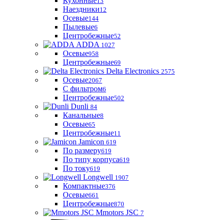
Кухонные
13
Наездники
12
Осевые
144
Пылевые
6
Центробежные
52
ADDA
1027
Осевые
958
Центробежные
69
Delta Electronics
2575
Осевые
2067
С фильтром
6
Центробежные
502
Dunli
84
Канальные
8
Осевые
65
Центробежные
11
Jamicon
619
По размеру
619
По типу корпуса
619
По току
619
Longwell
1907
Компактные
376
Осевые
661
Центробежные
870
Mmotors JSC
7