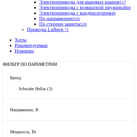
Электроприводы для шаровых кранов
117
Электроприводы с возвратной пружиной
60
Электроприводы с конденсатором
48
По напряжению
526
По степени защиты
526
Приводы Lufberg
71
Хиты
Рекомендуемые
Новинки
ФИЛЬТР ПО ПАРАМЕТРАМ
Бренд
Schwabe Hellas
(3)
Напряжение, В
220
(2)
Мощность, Вт