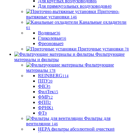
Для круглых воздуховодов
86
Для прямоугольных воздуховодов
40
Приточно-
вытяжные установки
146
Канальные охладители
61
Водяные
36
Гликолевые
16
Фреоновые
9
Приточные установки
78
Фильтрующие
материалы и фильтры
Фильтрующие
материaлы
178
REINBERG
114
ППУ
20
ФВЭ
5
ФилТек
15
ФМР
12
ФПП
2
ФРНК
1
ФТ
9
Фильтры для
вентиляции
146
HEPA фильтры абсолютной очистки
8