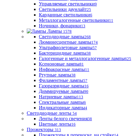
Управляемые светильники
9
Светильники даунлайт
25
Карданные светильники
6
Металлогалогенные светильники
11
Ночники, фонарики
13
Лампы
1578
Светодиодные лампы
268
Люминесцентные лампы
174
Ультрафиолетовые лампы
57
Бактерицидные лампы
38
Галогенные и металлогалогенные лампы
625
Ксеноновые лампы
81
Инфракрасные лампы
11
Ртутные лампы
38
Филаментные лампы
57
Газоразрядные лампы
16
Диммируемые лампы
90
Натриевые лампы
113
Спектральные лампы
6
Индикаторные лампы
4
Светодиодные ленты
54
Ленты белого свечения
38
Цветные ленты
16
Прожекторы
313
Прожекторы в переноске, на стойке
14