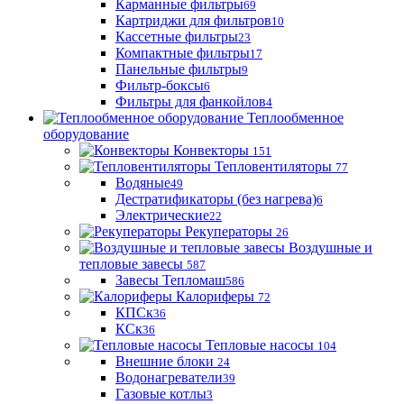
Карманные фильтры
69
Картриджи для фильтров
10
Кассетные фильтры
23
Компактные фильтры
17
Панельные фильтры
9
Фильтр-боксы
6
Фильтры для фанкойлов
4
Теплообменное
оборудование
Конвекторы
151
Тепловентиляторы
77
Водяные
49
Дестратификаторы (без нагрева)
6
Электрические
22
Рекуператоры
26
Воздушные и
тепловые завесы
587
Завесы Тепломаш
586
Калориферы
72
КПСк
36
КСк
36
Тепловые насосы
104
Внешние блоки
24
Водонагреватели
39
Газовые котлы
3