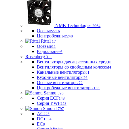
NMB Technologies
2964
Осевые
2716
Центробежные
248
Rittal
17
Осевые
11
Радиальные
6
Rosenberg
311
Вентиляторы для агрессивных сред
10
Вентиляторы со свободным колесом
4
Канальные вентиляторы
61
Кухонные вентиляторы
26
Осевые вентиляторы
72
Центробежные вентиляторы
138
Sanmu
396
Серия ECF
143
Серия YWF
253
Sunon
1797
AC
225
DC
1534
EC
8