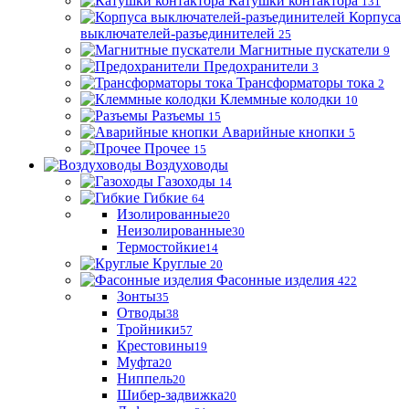
Катушки контактора
131
Корпуса
выключателей-разъединителей
25
Магнитные пускатели
9
Предохранители
3
Трансформаторы тока
2
Клеммные колодки
10
Разъемы
15
Аварийные кнопки
5
Прочее
15
Воздуховоды
Газоходы
14
Гибкие
64
Изолированные
20
Неизолированные
30
Термостойкие
14
Круглые
20
Фасонные изделия
422
Зонты
35
Отводы
38
Тройники
57
Крестовины
19
Муфта
20
Ниппель
20
Шибер-задвижка
20