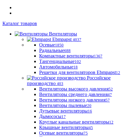
Каталог товаров
Вентиляторы
Ebmpapst
4037
Осевые
1850
Радиальные
688
Компактные вентиляторы
1367
Тангенциальные
102
Автомобильные
18
Решетки для вентиляторов Ebmpapst
12
Российское
производство
403
Вентиляторы высокого давления
52
Вентиляторы среднего давления
47
Вентиляторы низкого давления
57
Вентиляторы пылевые
20
Дутьевые вентиляторы
16
Дымососы
17
Круглые канальные вентиляторы
12
Крышные вентиляторы
45
Осевые вентиляторы
75