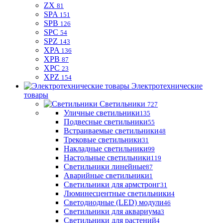
ZX
81
SPA
151
SPB
126
SPC
54
SPZ
143
XPA
136
XPB
87
XPC
23
XPZ
154
Электротехнические
товары
Светильники
727
Уличные светильники
135
Подвесные светильники
55
Встраиваемые светильники
48
Трековые светильники
31
Накладные светильники
99
Настольные светильники
119
Светильники линейные
87
Аварийные светильники
1
Светильники для армстронг
31
Люминесцентные светильники
4
Светодиодные (LED) модули
46
Светильники для аквариума
3
Светильники для растений
4