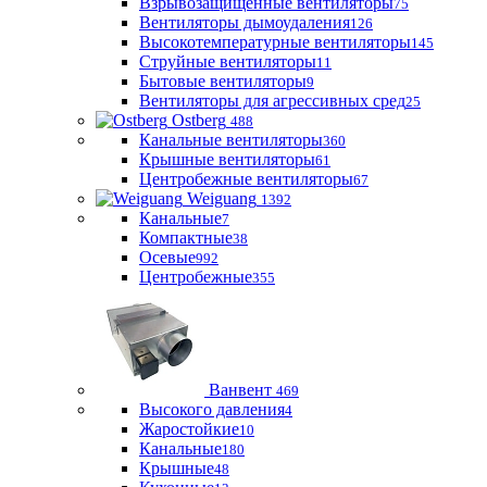
Взрывозащищенные вентиляторы
75
Вентиляторы дымоудаления
126
Высокотемпературные вентиляторы
145
Струйные вентиляторы
11
Бытовые вентиляторы
9
Вентиляторы для агрессивных сред
25
Ostberg
488
Канальные вентиляторы
360
Крышные вентиляторы
61
Центробежные вентиляторы
67
Weiguang
1392
Канальные
7
Компактные
38
Осевые
992
Центробежные
355
Ванвент
469
Высокого давления
4
Жаростойкие
10
Канальные
180
Крышные
48