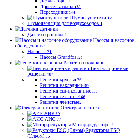
Дефлекторы
31
Дроссель-клапан
38
Переходники
144
Шумоглушители
12
Шумоизоляция для воздуховодов
1
Датчики
Датчики расхода
1
Насосы и насосное
оборудование
Насосы
121
Насосы Grundfos
121
Решетки и клапаны
Вентиляционные
решетки
487
Решетки круглые
26
Решетки накладные
487
Решетки оцинкованные
153
Решетки сетчатые
166
Решетки ячеистые
2
Электродвигатели
АИР
89
АИС
77
Мотор-редукторы
1
Редукторы ESQ
(Элком)
76