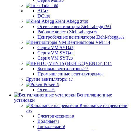
Серия Mini
30
Tidar
180
AC
42
DC
138
Ziehl-Abegg
2759
Осевые вентиляторы Ziehl-abegg
1761
Рабочие колеса Ziehl-abegg
429
Центробежные вентиляторы Ziehl-abegg
569
Вентиляторы VM
114
Серия VM SYD
43
Серия VM SYQ
45
Серия VM SYT
26
ВЕНТС (VENTS)
1212
Бытовые вентиляторы
806
Промышленные вентиляторы
406
Другие вентиляторы
17
Ровен
6
Осевые
6
Вентиляционные
установки
Канальные нагреватели
205
Электрические
118
Водяные
71
Гликолевые
16