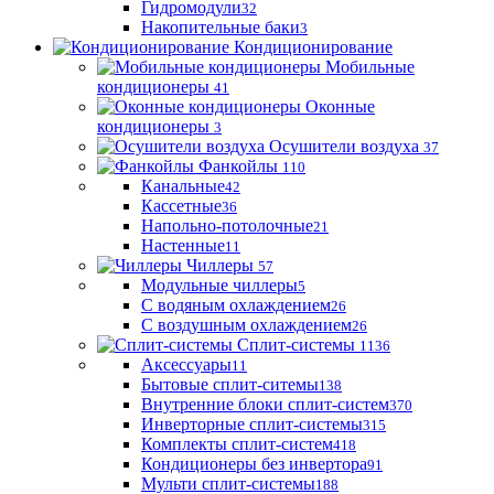
Гидромодули
32
Накопительные баки
3
Кондиционирование
Мобильные
кондиционеры
41
Оконные
кондиционеры
3
Осушители воздуха
37
Фанкойлы
110
Канальные
42
Кассетные
36
Напольно-потолочные
21
Настенные
11
Чиллеры
57
Модульные чиллеры
5
С водяным охлаждением
26
С воздушным охлаждением
26
Сплит-системы
1136
Аксессуары
11
Бытовые сплит-ситемы
138
Внутренние блоки сплит-систем
370
Инверторные сплит-системы
315
Комплекты сплит-систем
418
Кондиционеры без инвертора
91
Мульти сплит-системы
188