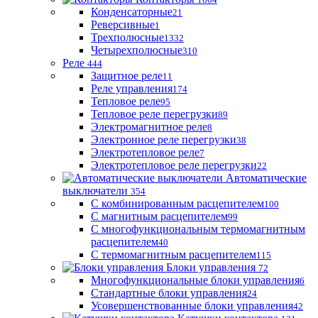
Конденсаторные
21
Реверсивные
1
Трехполюсные
1332
Четырехполюсные
310
Реле
444
Защитное реле
11
Реле управления
174
Тепловое реле
95
Тепловое реле перегрузки
89
Электромагнитное реле
8
Электронное реле перегрузки
38
Электротепловое реле
7
Электротепловое реле перегрузки
22
Автоматические
выключатели
354
С комбинированным расцепителем
100
С магнитным расцепителем
99
С многофункциональным термомагнитным
расцепителем
40
С термомагнитным расцепителем
115
Блоки управления
72
Многофункциональные блоки управления
6
Стандартные блоки управления
24
Усовершенствованные блоки управления
42