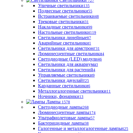
Светильники
727
Уличные светильники
135
Подвесные светильники
55
Встраиваемые светильники
48
Трековые светильники
31
Накладные светильники
99
Настольные светильники
119
Светильники линейные
87
Аварийные светильники
1
Светильники для армстронг
31
Люминесцентные светильники
4
Светодиодные (LED) модули
46
Светильники для аквариума
3
Светильники для растений
4
Управляемые светильники
9
Светильники даунлайт
25
Карданные светильники
6
Металлогалогенные светильники
11
Ночники, фонарики
13
Лампы
1578
Светодиодные лампы
268
Люминесцентные лампы
174
Ультрафиолетовые лампы
57
Бактерицидные лампы
38
Галогенные и металлогалогенные лампы
625