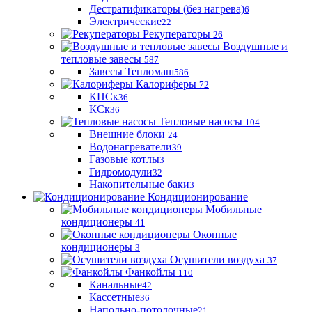
Дестратификаторы (без нагрева)
6
Электрические
22
Рекуператоры
26
Воздушные и
тепловые завесы
587
Завесы Тепломаш
586
Калориферы
72
КПСк
36
КСк
36
Тепловые насосы
104
Внешние блоки
24
Водонагреватели
39
Газовые котлы
3
Гидромодули
32
Накопительные баки
3
Кондиционирование
Мобильные
кондиционеры
41
Оконные
кондиционеры
3
Осушители воздуха
37
Фанкойлы
110
Канальные
42
Кассетные
36
Напольно-потолочные
21