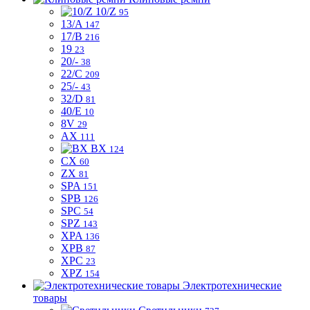
10/Z
95
13/A
147
17/B
216
19
23
20/-
38
22/C
209
25/-
43
32/D
81
40/E
10
8V
29
AX
111
BX
124
CX
60
ZX
81
SPA
151
SPB
126
SPC
54
SPZ
143
XPA
136
XPB
87
XPC
23
XPZ
154
Электротехнические
товары