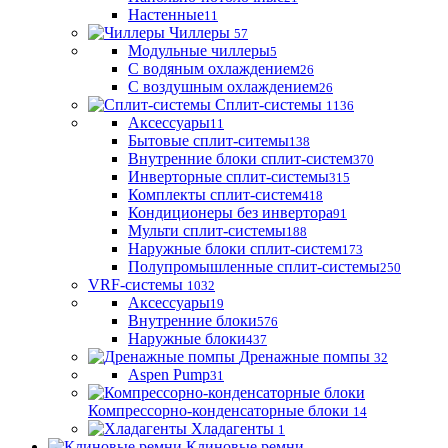
Настенные
11
Чиллеры
57
Модульные чиллеры
5
С водяным охлаждением
26
С воздушным охлаждением
26
Сплит-системы
1136
Аксессуары
11
Бытовые сплит-ситемы
138
Внутренние блоки сплит-систем
370
Инверторные сплит-системы
315
Комплекты сплит-систем
418
Кондиционеры без инвертора
91
Мульти сплит-системы
188
Наружные блоки сплит-систем
173
Полупромышленные сплит-системы
250
VRF-системы
1032
Аксессуары
19
Внутренние блоки
576
Наружные блоки
437
Дренажные помпы
32
Aspen Pump
31
Компрессорно-конденсаторные блоки
14
Хладагенты
1
Клиновые ремни