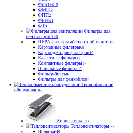
ФилТек
15
ФМР
12
ФПП
2
ФРНК
1
ФТ
9
Фильтры для
вентиляции
146
HEPA фильтры абсолютной очистки
8
Карманные фильтры
69
Картриджи для фильтров
10
Кассетные фильтры
23
Компактные фильтры
17
Панельные фильтры
9
Фильтр-боксы
6
Фильтры для фанкойлов
4
Теплообменное
оборудование
Конвекторы
151
Тепловентиляторы
77
Водяные
49