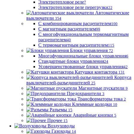
Электротепловое реле
7
Электротепловое реле перегрузки
22
Автоматические
выключатели
354
С комбинированным расцепителем
100
С магнитным расцепителем
99
С многофункциональным термомагнитным
расцепителем
40
С термомагнитным расцепителем
115
Блоки управления
72
Многофункциональные блоки управления
6
Стандартные блоки управления
24
Усовершенствованные блоки управления
42
Катушки контактора
131
Корпуса
выключателей-разъединителей
25
Магнитные пускатели
9
Предохранители
3
Трансформаторы тока
2
Клеммные колодки
10
Разъемы
15
Аварийные кнопки
5
Прочее
15
Воздуховоды
Газоходы
14