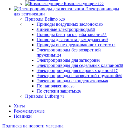
Комплектующие
122
Электроприводы
для вентиляции
Приводы Belimo
526
Приводы воздушных заслонок
185
Линейные электроприводы
36
Приводы быстрого срабатывания
33
Приводы для систем дымоудаления
5
Приводы огнезадерживающих систем
13
Электроприводы без возвратной
пружины
124
Электроприводы для затворов
86
Электроприводы для седельных клапанов
38
Электроприводы для шаровых кранов
117
Электроприводы с возвратной пружиной
60
Электроприводы с конденсатором
48
По напряжению
526
По степени защиты
526
Приводы Lufberg
71
Хиты
Рекомендуемые
Новинки
Подписка на новости магазина