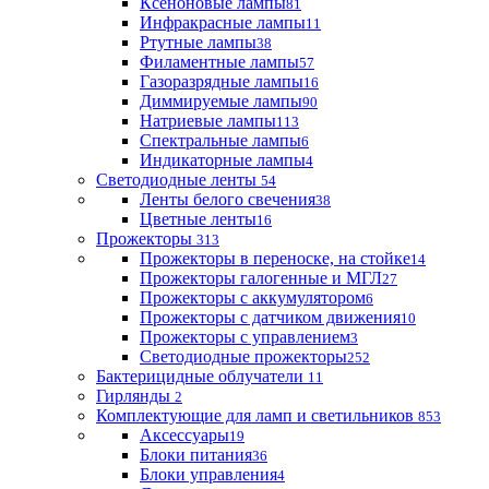
Ксеноновые лампы
81
Инфракрасные лампы
11
Ртутные лампы
38
Филаментные лампы
57
Газоразрядные лампы
16
Диммируемые лампы
90
Натриевые лампы
113
Спектральные лампы
6
Индикаторные лампы
4
Светодиодные ленты
54
Ленты белого свечения
38
Цветные ленты
16
Прожекторы
313
Прожекторы в переноске, на стойке
14
Прожекторы галогенные и МГЛ
27
Прожекторы с аккумулятором
6
Прожекторы с датчиком движения
10
Прожекторы с управлением
3
Светодиодные прожекторы
252
Бактерицидные облучатели
11
Гирлянды
2
Комплектующие для ламп и светильников
853
Аксессуары
19
Блоки питания
36
Блоки управления
4