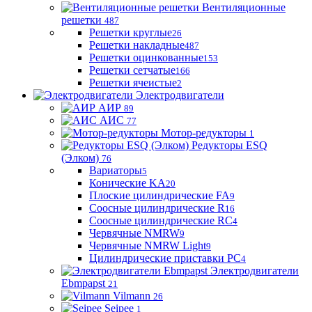
Вентиляционные
решетки
487
Решетки круглые
26
Решетки накладные
487
Решетки оцинкованные
153
Решетки сетчатые
166
Решетки ячеистые
2
Электродвигатели
АИР
89
АИС
77
Мотор-редукторы
1
Редукторы ESQ
(Элком)
76
Вариаторы
5
Конические KA
20
Плоские цилиндрические FA
9
Соосные цилиндрические R
16
Соосные цилиндрические RC
4
Червячные NMRW
9
Червячные NMRW Light
9
Цилиндрические приставки PC
4
Электродвигатели
Ebmpapst
21
Vilmann
26
Seipee
1