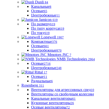
Dunli
84
Канальные
8
Осевые
65
Центробежные
11
Jamicon
619
По размеру
619
По типу корпуса
619
По току
619
Longwell
1907
Компактные
376
Осевые
661
Центробежные
870
Mmotors JSC
7
NMB Technologies
2964
Осевые
2716
Центробежные
248
Rittal
17
Осевые
11
Радиальные
6
Rosenberg
311
Вентиляторы для агрессивных сред
10
Вентиляторы со свободным колесом
4
Канальные вентиляторы
61
Кухонные вентиляторы
26
Осевые вентиляторы
72