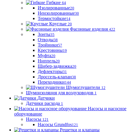
Гибкие
64
Изолированные
20
Неизолированные
30
Термостойкие
14
Круглые
20
Фасонные изделия
422
Зонты
35
Отводы
38
Тройники
57
Крестовины
19
Муфта
20
Ниппель
20
Шибер-задвижка
20
Дефлекторы
31
Дроссель-клапан
38
Переходники
144
Шумоглушители
12
Шумоизоляция для воздуховодов
1
Датчики
Датчики расхода
1
Насосы и насосное
оборудование
Насосы
121
Насосы Grundfos
121
Решетки и клапаны