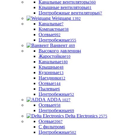
Канальные вентиляторы
360
Крышные вентиляторы
61
Центробежные вентиляторы
67
Weiguang
1392
Канальные
7
Компактные
38
Осевые
992
Центробежные
355
Ванвент
469
Высокого давления
4
Жаростойкие
10
Канальные
180
Крышные
48
Кухонные
13
Наездники
12
Осевые
144
Пылевые
6
Центробежные
52
ADDA
1027
Осевые
958
Центробежные
69
Delta Electronics
2575
Осевые
2067
С фильтром
6
Центробежные
502