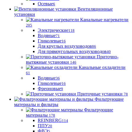
Осевые
6
Вентиляционные
установки
Канальные нагреватели
205
Электрические
118
Водяные
71
Гликолевые
16
Для круглых воздуховодов
86
Для прямоугольных воздуховодов
40
Приточно-
вытяжные установки
146
Канальные охладители
61
Водяные
36
Гликолевые
16
Фреоновые
9
Приточные установки
78
Фильтрующие
материалы и фильтры
Фильтрующие
материaлы
178
REINBERG
114
ППУ
20
ФВЭ
5