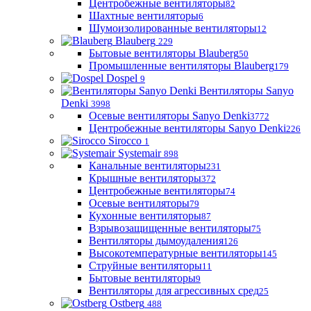
Центробежные вентиляторы
82
Шахтные вентиляторы
6
Шумоизолированные вентиляторы
12
Blauberg
229
Бытовые вентиляторы Blauberg
50
Промышленные вентиляторы Blauberg
179
Dospel
9
Вентиляторы Sanyo
Denki
3998
Осевые вентиляторы Sanyo Denki
3772
Центробежные вентиляторы Sanyo Denki
226
Sirocco
1
Systemair
898
Канальные вентиляторы
231
Крышные вентиляторы
372
Центробежные вентиляторы
74
Осевые вентиляторы
79
Кухонные вентиляторы
87
Взрывозащищенные вентиляторы
75
Вентиляторы дымоудаления
126
Высокотемпературные вентиляторы
145
Струйные вентиляторы
11
Бытовые вентиляторы
9
Вентиляторы для агрессивных сред
25
Ostberg
488