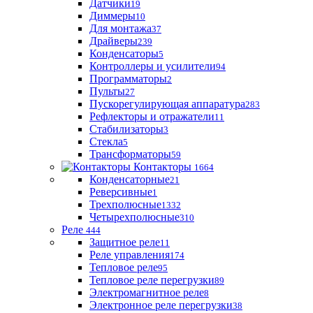
Датчики
19
Диммеры
10
Для монтажа
37
Драйверы
239
Конденсаторы
5
Контроллеры и усилители
94
Программаторы
2
Пульты
27
Пускорегулирующая аппаратура
283
Рефлекторы и отражатели
11
Стабилизаторы
3
Стекла
5
Трансформаторы
59
Контакторы
1664
Конденсаторные
21
Реверсивные
1
Трехполюсные
1332
Четырехполюсные
310
Реле
444
Защитное реле
11
Реле управления
174
Тепловое реле
95
Тепловое реле перегрузки
89
Электромагнитное реле
8
Электронное реле перегрузки
38