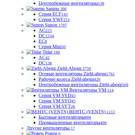
Центробежные вентиляторы
138
Sanmu
396
Серия ECF
143
Серия YWF
253
Sunon
1797
AC
225
DC
1534
EC
8
Серия Mini
30
Tidar
180
AC
42
DC
138
Ziehl-Abegg
2759
Осевые вентиляторы Ziehl-abegg
1761
Рабочие колеса Ziehl-abegg
429
Центробежные вентиляторы Ziehl-abegg
569
Вентиляторы VM
114
Серия VM SYD
43
Серия VM SYQ
45
Серия VM SYT
26
ВЕНТС (VENTS)
1212
Бытовые вентиляторы
806
Промышленные вентиляторы
406
Другие вентиляторы
17
Ровен
6