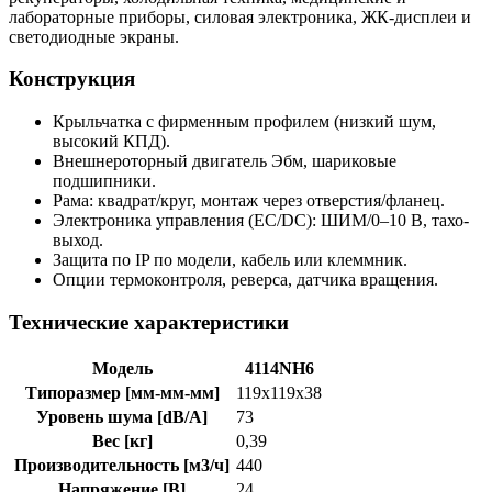
лабораторные приборы, силовая электроника, ЖК-дисплеи и
светодиодные экраны.
Конструкция
Крыльчатка с фирменным профилем (низкий шум,
высокий КПД).
Внешнероторный двигатель Эбм, шариковые
подшипники.
Рама: квадрат/круг, монтаж через отверстия/фланец.
Электроника управления (EC/DC): ШИМ/0–10 В, тахо-
выход.
Защита по IP по модели, кабель или клеммник.
Опции термоконтроля, реверса, датчика вращения.
Технические характеристики
Модель
4114NH6
Типоразмер [мм-мм-мм]
119x119x38
Уровень шума [dB/A]
73
Вес [кг]
0,39
Производительность [м3/ч]
440
Напряжение [В]
24