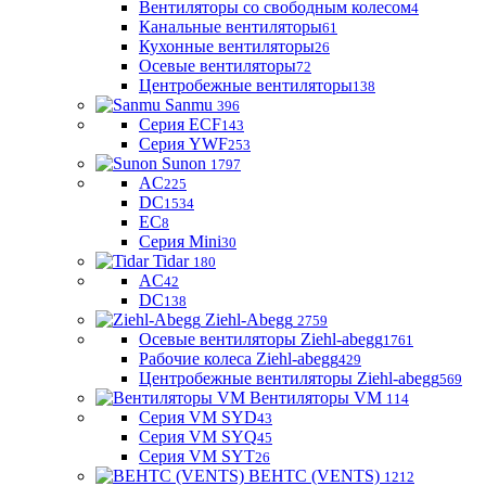
Вентиляторы со свободным колесом
4
Канальные вентиляторы
61
Кухонные вентиляторы
26
Осевые вентиляторы
72
Центробежные вентиляторы
138
Sanmu
396
Серия ECF
143
Серия YWF
253
Sunon
1797
AC
225
DC
1534
EC
8
Серия Mini
30
Tidar
180
AC
42
DC
138
Ziehl-Abegg
2759
Осевые вентиляторы Ziehl-abegg
1761
Рабочие колеса Ziehl-abegg
429
Центробежные вентиляторы Ziehl-abegg
569
Вентиляторы VM
114
Серия VM SYD
43
Серия VM SYQ
45
Серия VM SYT
26
ВЕНТС (VENTS)
1212