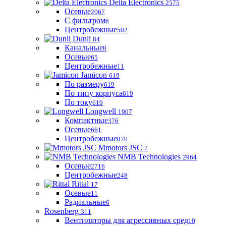
Delta Electronics
2575
Осевые
2067
С фильтром
6
Центробежные
502
Dunli
84
Канальные
8
Осевые
65
Центробежные
11
Jamicon
619
По размеру
619
По типу корпуса
619
По току
619
Longwell
1907
Компактные
376
Осевые
661
Центробежные
870
Mmotors JSC
7
NMB Technologies
2964
Осевые
2716
Центробежные
248
Rittal
17
Осевые
11
Радиальные
6
Rosenberg
311
Вентиляторы для агрессивных сред
10