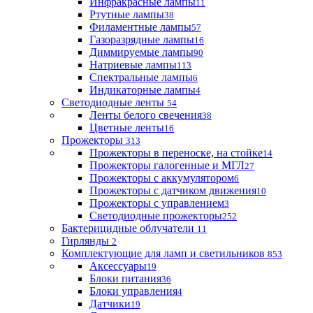
Инфракрасные лампы
11
Ртутные лампы
38
Филаментные лампы
57
Газоразрядные лампы
16
Диммируемые лампы
90
Натриевые лампы
113
Спектральные лампы
6
Индикаторные лампы
4
Светодиодные ленты
54
Ленты белого свечения
38
Цветные ленты
16
Прожекторы
313
Прожекторы в переноске, на стойке
14
Прожекторы галогенные и МГЛ
27
Прожекторы с аккумулятором
6
Прожекторы с датчиком движения
10
Прожекторы с управлением
3
Светодиодные прожекторы
252
Бактерицидные облучатели
11
Гирлянды
2
Комплектующие для ламп и светильников
853
Аксессуары
19
Блоки питания
36
Блоки управления
4
Датчики
19