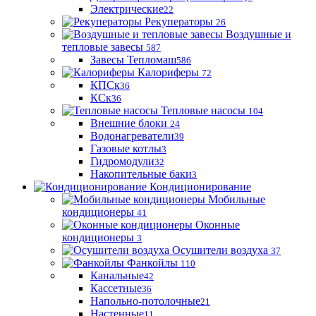
Электрические
22
Рекуператоры
26
Воздушные и
тепловые завесы
587
Завесы Тепломаш
586
Калориферы
72
КПСк
36
КСк
36
Тепловые насосы
104
Внешние блоки
24
Водонагреватели
39
Газовые котлы
3
Гидромодули
32
Накопительные баки
3
Кондиционирование
Мобильные
кондиционеры
41
Оконные
кондиционеры
3
Осушители воздуха
37
Фанкойлы
110
Канальные
42
Кассетные
36
Напольно-потолочные
21
Настенные
11