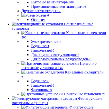
Бытовые вентиляторы
806
Промышленные вентиляторы
406
Другие вентиляторы
17
Ровен
6
Осевые
6
Вентиляционные
установки
Канальные нагреватели
205
Электрические
118
Водяные
71
Гликолевые
16
Для круглых воздуховодов
86
Для прямоугольных воздуховодов
40
Приточно-
вытяжные установки
146
Канальные охладители
61
Водяные
36
Гликолевые
16
Фреоновые
9
Приточные установки
78
Фильтрующие
материалы и фильтры
Фильтрующие