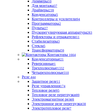
Диммеры
10
Для монтажа
37
Драйверы
239
Конденсаторы
5
Контроллеры и усилители
94
Программаторы
2
Пульты
27
Пускорегулирующая аппаратура
283
Рефлекторы и отражатели
11
Стабилизаторы
3
Стекла
5
Трансформаторы
59
Контакторы
1664
Конденсаторные
21
Реверсивные
1
Трехполюсные
1332
Четырехполюсные
310
Реле
444
Защитное реле
11
Реле управления
174
Тепловое реле
95
Тепловое реле перегрузки
89
Электромагнитное реле
8
Электронное реле перегрузки
38
Электротепловое реле
7