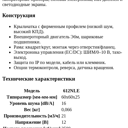
светодиодные экраны.
Конструкция
Крыльчатка с фирменным профилем (низкий шум,
высокий КПД).
Внешнероторный двигатель Эбм, шариковые
подшипники.
Рама: квадрат/круг, монтаж через отверстия/фланец.
Электроника управления (EC/DC): ШИМ/0–10 В, тахо-
выход.
Защита по IP по модели, кабель или клеммник.
Опции термоконтроля, реверса, датчика вращения.
Технические характеристики
Модель
612NLE
Типоразмер [мм-мм-мм]
60x60x25
Уровень шума [dB/A]
16
Вес [кг]
0,066
Производительность [м3/ч]
21
Напряжение [В]
12