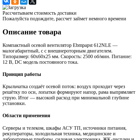
Рассчитываем стоимость доставки
Пожалуйста подождите, рассчет займет немного времени
Описание товара
Компактный осевой вентилятор Ebmpapst 612NLE —
малогабаритный, с с внешнероторным двигателем.
Типоразмер: 60x60x25 мм. Скорость: 2500 об/мин. Питание:
12 В, DC модель постоянного тока.
Принцип работы
Крыльчатка создаёт осевой поток: воздух проходит через
решётку по оси, лопатки формируют напор, рама выпрямляет
струю. Итог — высокий расход при минимальной глубине
установки.
Области применения
Серверы и телеком, шкафы АСУ ТП, источники питания,
рекуператоры, холодильная техника, медицинские и
лабораторные приборы, силовая электроника, ЖК-дисплеи и