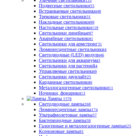
Уличные светильники
135
Подвесные светильники
55
Встраиваемые светильники
48
Трековые светильники
31
Накладные светильники
99
Настольные светильники
119
Светильники линейные
87
Аварийные светильники
1
Светильники для армстронг
31
Люминесцентные светильники
4
Светодиодные (LED) модули
46
Светильники для аквариума
3
Светильники для растений
4
Управляемые светильники
9
Светильники даунлайт
25
Карданные светильники
6
Металлогалогенные светильники
11
Ночники, фонарики
13
Лампы
1578
Светодиодные лампы
268
Люминесцентные лампы
174
Ультрафиолетовые лампы
57
Бактерицидные лампы
38
Галогенные и металлогалогенные лампы
625
Ксеноновые лампы
81