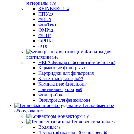
материaлы
178
REINBERG
114
ППУ
20
ФВЭ
5
ФилТек
15
ФМР
12
ФПП
2
ФРНК
1
ФТ
9
Фильтры для
вентиляции
146
HEPA фильтры абсолютной очистки
8
Карманные фильтры
69
Картриджи для фильтров
10
Кассетные фильтры
23
Компактные фильтры
17
Панельные фильтры
9
Фильтр-боксы
6
Фильтры для фанкойлов
4
Теплообменное
оборудование
Конвекторы
151
Тепловентиляторы
77
Водяные
49
Дестратификаторы (без нагрева)
6