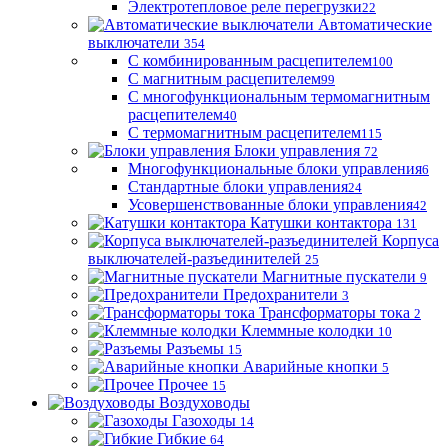
Электротепловое реле перегрузки
22
Автоматические
выключатели
354
С комбинированным расцепителем
100
С магнитным расцепителем
99
С многофункциональным термомагнитным
расцепителем
40
С термомагнитным расцепителем
115
Блоки управления
72
Многофункциональные блоки управления
6
Стандартные блоки управления
24
Усовершенствованные блоки управления
42
Катушки контактора
131
Корпуса
выключателей-разъединителей
25
Магнитные пускатели
9
Предохранители
3
Трансформаторы тока
2
Клеммные колодки
10
Разъемы
15
Аварийные кнопки
5
Прочее
15
Воздуховоды
Газоходы
14
Гибкие
64