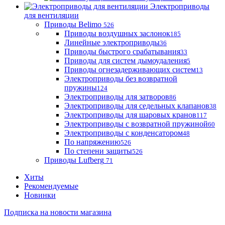
Электроприводы
для вентиляции
Приводы Belimo
526
Приводы воздушных заслонок
185
Линейные электроприводы
36
Приводы быстрого срабатывания
33
Приводы для систем дымоудаления
5
Приводы огнезадерживающих систем
13
Электроприводы без возвратной
пружины
124
Электроприводы для затворов
86
Электроприводы для седельных клапанов
38
Электроприводы для шаровых кранов
117
Электроприводы с возвратной пружиной
60
Электроприводы с конденсатором
48
По напряжению
526
По степени защиты
526
Приводы Lufberg
71
Хиты
Рекомендуемые
Новинки
Подписка на новости магазина