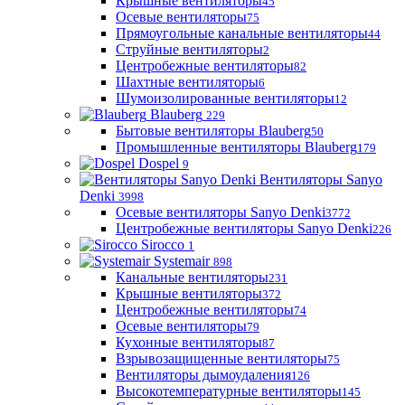
Крышные вентиляторы
45
Осевые вентиляторы
75
Прямоугольные канальные вентиляторы
44
Струйные вентиляторы
2
Центробежные вентиляторы
82
Шахтные вентиляторы
6
Шумоизолированные вентиляторы
12
Blauberg
229
Бытовые вентиляторы Blauberg
50
Промышленные вентиляторы Blauberg
179
Dospel
9
Вентиляторы Sanyo
Denki
3998
Осевые вентиляторы Sanyo Denki
3772
Центробежные вентиляторы Sanyo Denki
226
Sirocco
1
Systemair
898
Канальные вентиляторы
231
Крышные вентиляторы
372
Центробежные вентиляторы
74
Осевые вентиляторы
79
Кухонные вентиляторы
87
Взрывозащищенные вентиляторы
75
Вентиляторы дымоудаления
126
Высокотемпературные вентиляторы
145