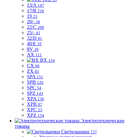
13/A
147
17/B
216
19
23
20/-
38
22/C
209
25/-
43
32/D
81
40/E
10
8V
29
AX
111
BX
124
CX
60
ZX
81
SPA
151
SPB
126
SPC
54
SPZ
143
XPA
136
XPB
87
XPC
23
XPZ
154
Электротехнические
товары
Светильники
727