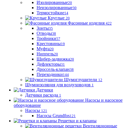
Изолированные
20
Неизолированные
30
Термостойкие
14
Круглые
20
Фасонные изделия
422
Зонты
35
Отводы
38
Тройники
57
Крестовины
19
Муфта
20
Ниппель
20
Шибер-задвижка
20
Дефлекторы
31
Дроссель-клапан
38
Переходники
144
Шумоглушители
12
Шумоизоляция для воздуховодов
1
Датчики
Датчики расхода
1
Насосы и насосное
оборудование
Насосы
121
Насосы Grundfos
121
Решетки и клапаны
Вентиляционные