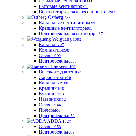
Струйные вентиляторы
11
Бытовые вентиляторы
9
Вентиляторы для агрессивных сред
25
Ostberg
488
Канальные вентиляторы
360
Крышные вентиляторы
61
Центробежные вентиляторы
67
Weiguang
1392
Канальные
7
Компактные
38
Осевые
992
Центробежные
355
Ванвент
469
Высокого давления
4
Жаростойкие
10
Канальные
180
Крышные
48
Кухонные
13
Наездники
12
Осевые
144
Пылевые
6
Центробежные
52
ADDA
1027
Осевые
958
Центробежные
69