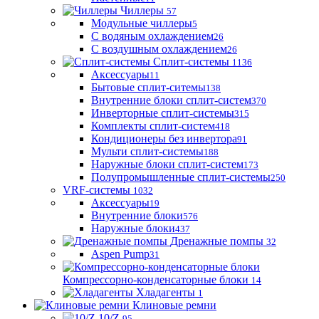
Чиллеры
57
Модульные чиллеры
5
С водяным охлаждением
26
С воздушным охлаждением
26
Сплит-системы
1136
Аксессуары
11
Бытовые сплит-ситемы
138
Внутренние блоки сплит-систем
370
Инверторные сплит-системы
315
Комплекты сплит-систем
418
Кондиционеры без инвертора
91
Мульти сплит-системы
188
Наружные блоки сплит-систем
173
Полупромышленные сплит-системы
250
VRF-системы
1032
Аксессуары
19
Внутренние блоки
576
Наружные блоки
437
Дренажные помпы
32
Aspen Pump
31
Компрессорно-конденсаторные блоки
14
Хладагенты
1
Клиновые ремни
10/Z
95