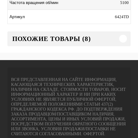
5100
Частота вращения об/мин
6424TD
Артикул
ПОХОЖИЕ ТОВАРЫ (8)
ВСЯ ПРЕДСТАВЛЕННАЯ НА САЙТЕ ИНФОРМАЦИЯ,
КАСАЮЩАЯСЯ ТЕХНИЧЕСКИХ ХАРАКТЕРИСТИК,
НАЛИЧИЯ НА СКЛАДЕ, СТОИМОСТИ ТОВАРОВ, НОСИТ
ИНФОРМАЦИОННЫЙ ХАРАКТЕР И НИ ПРИ КАКИХ
УСЛОВИЯХ НЕ ЯВЛЯЕТСЯ ПУБЛИЧНОЙ ОФЕРТОЙ,
ОПРЕДЕЛЯЕМОЙ ПОЛОЖЕНИЯМИ СТАТЬИ 437(2)
ГРАЖДАНСКОГО КОДЕКСА РФ. ДО ПОДТВЕРЖДЕНИЯ
ЗАКАЗА ПРОДАВЦОМ/ПОСТАВЩИКОМ НАЛИЧИЯ,
АССОРТИМЕНТА, ЦЕНЫ И ИНЫХ УСЛОВИЙ ПРОДАЖИ,
ПОСРЕДСТВОМ ПОЛУЧЕНИЯ ОБРАТНОГО СООБЩЕНИЯ
ИЛИ ЗВОНКА, УСЛОВИЯ ПРОДАЖИ/ПОСТАВКИ НЕ
СЧИТАЮТСЯ СОГЛАСОВАННЫМИ. ОФЕРТОЙ.