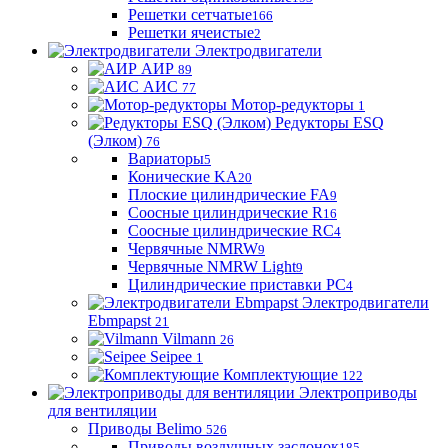
Решетки сетчатые
166
Решетки ячеистые
2
Электродвигатели
АИР
89
АИС
77
Мотор-редукторы
1
Редукторы ESQ
(Элком)
76
Вариаторы
5
Конические KA
20
Плоские цилиндрические FA
9
Соосные цилиндрические R
16
Соосные цилиндрические RC
4
Червячные NMRW
9
Червячные NMRW Light
9
Цилиндрические приставки PC
4
Электродвигатели
Ebmpapst
21
Vilmann
26
Seipee
1
Комплектующие
122
Электроприводы
для вентиляции
Приводы Belimo
526
Приводы воздушных заслонок
185