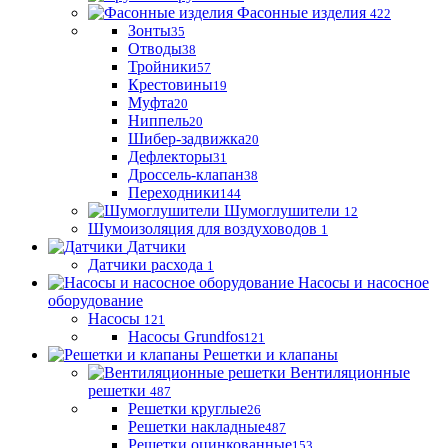
Фасонные изделия
422
Зонты
35
Отводы
38
Тройники
57
Крестовины
19
Муфта
20
Ниппель
20
Шибер-задвижка
20
Дефлекторы
31
Дроссель-клапан
38
Переходники
144
Шумоглушители
12
Шумоизоляция для воздуховодов
1
Датчики
Датчики расхода
1
Насосы и насосное
оборудование
Насосы
121
Насосы Grundfos
121
Решетки и клапаны
Вентиляционные
решетки
487
Решетки круглые
26
Решетки накладные
487
Решетки оцинкованные
153