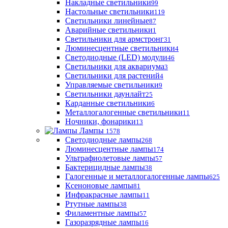
Накладные светильники
99
Настольные светильники
119
Светильники линейные
87
Аварийные светильники
1
Светильники для армстронг
31
Люминесцентные светильники
4
Светодиодные (LED) модули
46
Светильники для аквариума
3
Светильники для растений
4
Управляемые светильники
9
Светильники даунлайт
25
Карданные светильники
6
Металлогалогенные светильники
11
Ночники, фонарики
13
Лампы
1578
Светодиодные лампы
268
Люминесцентные лампы
174
Ультрафиолетовые лампы
57
Бактерицидные лампы
38
Галогенные и металлогалогенные лампы
625
Ксеноновые лампы
81
Инфракрасные лампы
11
Ртутные лампы
38
Филаментные лампы
57
Газоразрядные лампы
16