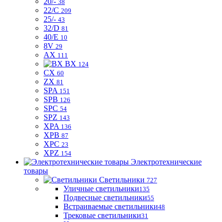
20/-
38
22/C
209
25/-
43
32/D
81
40/E
10
8V
29
AX
111
BX
124
CX
60
ZX
81
SPA
151
SPB
126
SPC
54
SPZ
143
XPA
136
XPB
87
XPC
23
XPZ
154
Электротехнические
товары
Светильники
727
Уличные светильники
135
Подвесные светильники
55
Встраиваемые светильники
48
Трековые светильники
31