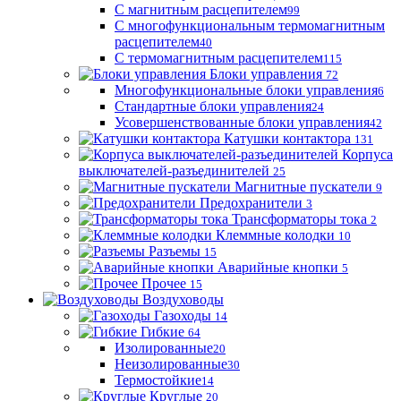
С магнитным расцепителем
99
С многофункциональным термомагнитным
расцепителем
40
С термомагнитным расцепителем
115
Блоки управления
72
Многофункциональные блоки управления
6
Стандартные блоки управления
24
Усовершенствованные блоки управления
42
Катушки контактора
131
Корпуса
выключателей-разъединителей
25
Магнитные пускатели
9
Предохранители
3
Трансформаторы тока
2
Клеммные колодки
10
Разъемы
15
Аварийные кнопки
5
Прочее
15
Воздуховоды
Газоходы
14
Гибкие
64
Изолированные
20
Неизолированные
30
Термостойкие
14
Круглые
20