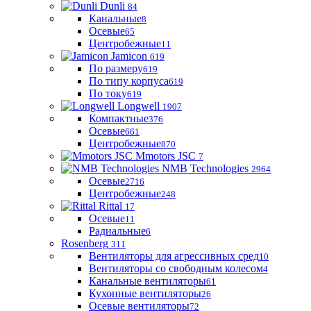
Dunli
84
Канальные
8
Осевые
65
Центробежные
11
Jamicon
619
По размеру
619
По типу корпуса
619
По току
619
Longwell
1907
Компактные
376
Осевые
661
Центробежные
870
Mmotors JSC
7
NMB Technologies
2964
Осевые
2716
Центробежные
248
Rittal
17
Осевые
11
Радиальные
6
Rosenberg
311
Вентиляторы для агрессивных сред
10
Вентиляторы со свободным колесом
4
Канальные вентиляторы
61
Кухонные вентиляторы
26
Осевые вентиляторы
72