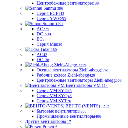
Центробежные вентиляторы
138
Sanmu
396
Серия ECF
143
Серия YWF
253
Sunon
1797
AC
225
DC
1534
EC
8
Серия Mini
30
Tidar
180
AC
42
DC
138
Ziehl-Abegg
2759
Осевые вентиляторы Ziehl-abegg
1761
Рабочие колеса Ziehl-abegg
429
Центробежные вентиляторы Ziehl-abegg
569
Вентиляторы VM
114
Серия VM SYD
43
Серия VM SYQ
45
Серия VM SYT
26
ВЕНТС (VENTS)
1212
Бытовые вентиляторы
806
Промышленные вентиляторы
406
Другие вентиляторы
17
Ровен
6