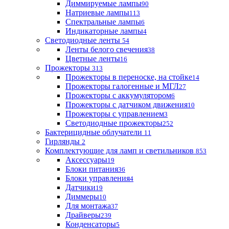
Диммируемые лампы
90
Натриевые лампы
113
Спектральные лампы
6
Индикаторные лампы
4
Светодиодные ленты
54
Ленты белого свечения
38
Цветные ленты
16
Прожекторы
313
Прожекторы в переноске, на стойке
14
Прожекторы галогенные и МГЛ
27
Прожекторы с аккумулятором
6
Прожекторы с датчиком движения
10
Прожекторы с управлением
3
Светодиодные прожекторы
252
Бактерицидные облучатели
11
Гирлянды
2
Комплектующие для ламп и светильников
853
Аксессуары
19
Блоки питания
36
Блоки управления
4
Датчики
19
Диммеры
10
Для монтажа
37
Драйверы
239
Конденсаторы
5