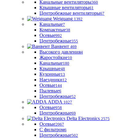
Канальные вентиляторы
360
Крышные вентиляторы
61
Центробежные вентиляторы
67
Weiguang
1392
Канальные
7
Компактные
38
Осевые
992
Центробежные
355
Ванвент
469
Высокого давления
4
Жаростойкие
10
Канальные
180
Крышные
48
Кухонные
13
Наездники
12
Осевые
144
Пылевые
6
Центробежные
52
ADDA
1027
Осевые
958
Центробежные
69
Delta Electronics
2575
Осевые
2067
С фильтром
6
Центробежные
502