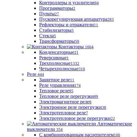
Контроллеры и усилители
94
Программаторы
2
Пульты
27
Пускорегулирующая аппаратура
283
Рефлекторы и отражатели
11
Стабилизаторы
3
Стекла
5
Трансформаторы
59
Контакторы
1664
Конденсаторные
21
Реверсивные
1
Трехполюсные
1332
Четырехполюсные
310
Реле
444
Защитное реле
11
Реле управления
174
Тепловое реле
95
Тепловое реле перегрузки
89
Электромагнитное реле
8
Электронное реле перегрузки
38
Электротепловое реле
7
Электротепловое реле перегрузки
22
Автоматические
выключатели
354
С комбинированным расцепителем
100