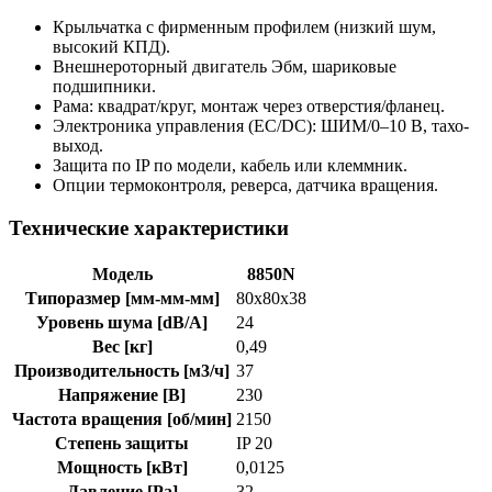
Крыльчатка с фирменным профилем (низкий шум,
высокий КПД).
Внешнероторный двигатель Эбм, шариковые
подшипники.
Рама: квадрат/круг, монтаж через отверстия/фланец.
Электроника управления (EC/DC): ШИМ/0–10 В, тахо-
выход.
Защита по IP по модели, кабель или клеммник.
Опции термоконтроля, реверса, датчика вращения.
Технические характеристики
Модель
8850N
Типоразмер [мм-мм-мм]
80x80x38
Уровень шума [dB/A]
24
Вес [кг]
0,49
Производительность [м3/ч]
37
Напряжение [В]
230
Частота вращения [об/мин]
2150
Степень защиты
IP 20
Мощность [кВт]
0,0125
Давление [Pa]
32