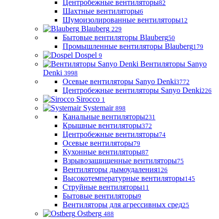
Центробежные вентиляторы
82
Шахтные вентиляторы
6
Шумоизолированные вентиляторы
12
Blauberg
229
Бытовые вентиляторы Blauberg
50
Промышленные вентиляторы Blauberg
179
Dospel
9
Вентиляторы Sanyo
Denki
3998
Осевые вентиляторы Sanyo Denki
3772
Центробежные вентиляторы Sanyo Denki
226
Sirocco
1
Systemair
898
Канальные вентиляторы
231
Крышные вентиляторы
372
Центробежные вентиляторы
74
Осевые вентиляторы
79
Кухонные вентиляторы
87
Взрывозащищенные вентиляторы
75
Вентиляторы дымоудаления
126
Высокотемпературные вентиляторы
145
Струйные вентиляторы
11
Бытовые вентиляторы
9
Вентиляторы для агрессивных сред
25
Ostberg
488