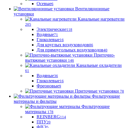
Осевые
6
Вентиляционные
установки
Канальные нагреватели
205
Электрические
118
Водяные
71
Гликолевые
16
Для круглых воздуховодов
86
Для прямоугольных воздуховодов
40
Приточно-
вытяжные установки
146
Канальные охладители
61
Водяные
36
Гликолевые
16
Фреоновые
9
Приточные установки
78
Фильтрующие
материалы и фильтры
Фильтрующие
материaлы
178
REINBERG
114
ППУ
20
ФВЭ
5