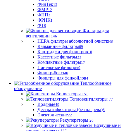
ФилТек
15
ФМР
12
ФПП
2
ФРНК
1
ФТ
9
Фильтры для
вентиляции
146
HEPA фильтры абсолютной очистки
8
Карманные фильтры
69
Картриджи для фильтров
10
Кассетные фильтры
23
Компактные фильтры
17
Панельные фильтры
9
Фильтр-боксы
6
Фильтры для фанкойлов
4
Теплообменное
оборудование
Конвекторы
151
Тепловентиляторы
77
Водяные
49
Дестратификаторы (без нагрева)
6
Электрические
22
Рекуператоры
26
Воздушные и
тепловые завесы
587