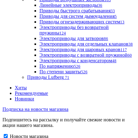
Линейные электроприводы
36
Приводы быстрого срабатывания
33
Приводы для систем дымоудаления
5
Приводы огнезадерживающих систем
13
Электроприводы без возвратной
пружины
124
Электроприводы для затворов
86
Электроприводы для седельных клапанов
38
Электроприводы для шаровых кранов
117
Электроприводы с возвратной пружиной
60
Электроприводы с конденсатором
48
По напряжению
526
По степени защиты
526
Приводы Lufberg
71
Хиты
Рекомендуемые
Новинки
Подписка на новости магазина
Подпишитесь на рассылку и получайте свежие новости и
акции нашего магазина.
Новости магазина