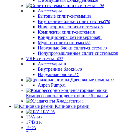
С воздушным охлаждением
26
Сплит-системы
1136
Аксессуары
11
Бытовые сплит-ситемы
138
Внутренние блоки сплит-систем
370
Инверторные сплит-системы
315
Комплекты сплит-систем
418
Кондиционеры без инвертора
91
Мульти сплит-системы
188
Наружные блоки сплит-систем
173
Полупромышленные сплит-системы
250
VRF-системы
1032
Аксессуары
19
Внутренние блоки
576
Наружные блоки
437
Дренажные помпы
32
Aspen Pump
31
Компрессорно-конденсаторные блоки
14
Хладагенты
1
Клиновые ремни
10/Z
95
13/A
147
17/B
216
19
23