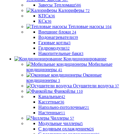
Завесы Тепломаш
586
Калориферы
72
КПСк
36
КСк
36
Тепловые насосы
104
Внешние блоки
24
Водонагреватели
39
Газовые котлы
3
Гидромодули
32
Накопительные баки
3
Кондиционирование
Мобильные
кондиционеры
41
Оконные
кондиционеры
3
Осушители воздуха
37
Фанкойлы
110
Канальные
42
Кассетные
36
Напольно-потолочные
21
Настенные
11
Чиллеры
57
Модульные чиллеры
5
С водяным охлаждением
26