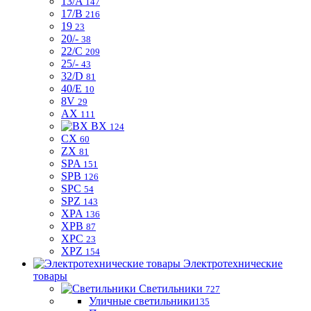
13/A
147
17/B
216
19
23
20/-
38
22/C
209
25/-
43
32/D
81
40/E
10
8V
29
AX
111
BX
124
CX
60
ZX
81
SPA
151
SPB
126
SPC
54
SPZ
143
XPA
136
XPB
87
XPC
23
XPZ
154
Электротехнические
товары
Светильники
727
Уличные светильники
135