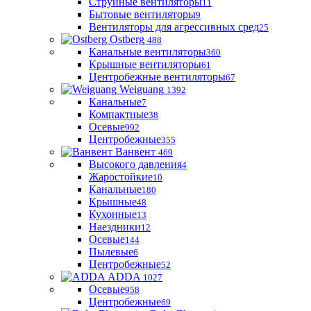
Струйные вентиляторы
11
Бытовые вентиляторы
9
Вентиляторы для агрессивных сред
25
Ostberg
488
Канальные вентиляторы
360
Крышные вентиляторы
61
Центробежные вентиляторы
67
Weiguang
1392
Канальные
7
Компактные
38
Осевые
992
Центробежные
355
Ванвент
469
Высокого давления
4
Жаростойкие
10
Канальные
180
Крышные
48
Кухонные
13
Наездники
12
Осевые
144
Пылевые
6
Центробежные
52
ADDA
1027
Осевые
958
Центробежные
69