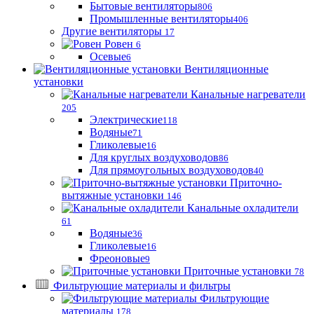
Бытовые вентиляторы
806
Промышленные вентиляторы
406
Другие вентиляторы
17
Ровен
6
Осевые
6
Вентиляционные
установки
Канальные нагреватели
205
Электрические
118
Водяные
71
Гликолевые
16
Для круглых воздуховодов
86
Для прямоугольных воздуховодов
40
Приточно-
вытяжные установки
146
Канальные охладители
61
Водяные
36
Гликолевые
16
Фреоновые
9
Приточные установки
78
Фильтрующие материалы и фильтры
Фильтрующие
материaлы
178