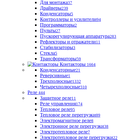
Для монтажа
37
Драйверы
239
Конденсаторы
5
Контроллеры и усилители
94
Программаторы
2
Пульты
27
Пускорегулирующая аппаратура
283
Рефлекторы и отражатели
11
Стабилизаторы
3
Стекла
5
Трансформаторы
59
Контакторы
1664
Конденсаторные
21
Реверсивные
1
Трехполюсные
1332
Четырехполюсные
310
Реле
444
Защитное реле
11
Реле управления
174
Тепловое реле
95
Тепловое реле перегрузки
89
Электромагнитное реле
8
Электронное реле перегрузки
38
Электротепловое реле
7
Электротепловое реле перегрузки
22