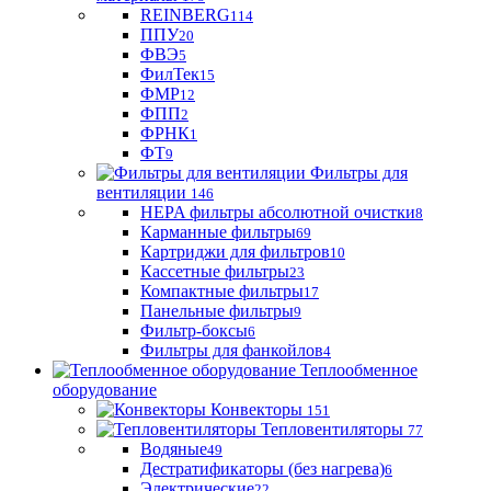
REINBERG
114
ППУ
20
ФВЭ
5
ФилТек
15
ФМР
12
ФПП
2
ФРНК
1
ФТ
9
Фильтры для
вентиляции
146
HEPA фильтры абсолютной очистки
8
Карманные фильтры
69
Картриджи для фильтров
10
Кассетные фильтры
23
Компактные фильтры
17
Панельные фильтры
9
Фильтр-боксы
6
Фильтры для фанкойлов
4
Теплообменное
оборудование
Конвекторы
151
Тепловентиляторы
77
Водяные
49
Дестратификаторы (без нагрева)
6
Электрические
22