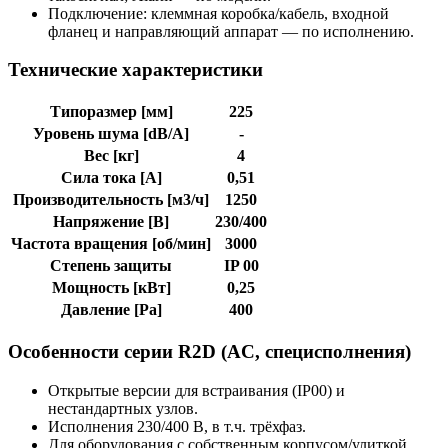
Подключение: клеммная коробка/кабель, входной
фланец и направляющий аппарат — по исполнению.
Технические характеристики
Типоразмер [мм]
225
Уровень шума [dB/A]
-
Вес [кг]
4
Сила тока [A]
0,51
Производительность [м3/ч]
1250
Напряжение [В]
230/400
Частота вращения [об/мин]
3000
Степень защиты
IP 00
Мощность [кВт]
0,25
Давление [Pa]
400
Особенности серии R2D (AC, специсполнения)
Открытые версии для встраивания (IP00) и
нестандартных узлов.
Исполнения 230/400 В, в т.ч. трёхфаз.
Для оборудования с собственным корпусом/улиткой.