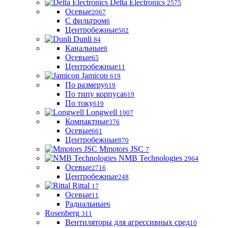
Delta Electronics
2575
Осевые
2067
С фильтром
6
Центробежные
502
Dunli
84
Канальные
8
Осевые
65
Центробежные
11
Jamicon
619
По размеру
619
По типу корпуса
619
По току
619
Longwell
1907
Компактные
376
Осевые
661
Центробежные
870
Mmotors JSC
7
NMB Technologies
2964
Осевые
2716
Центробежные
248
Rittal
17
Осевые
11
Радиальные
6
Rosenberg
311
Вентиляторы для агрессивных сред
10