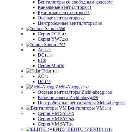
Вентиляторы со свободным колесом
4
Канальные вентиляторы
61
Кухонные вентиляторы
26
Осевые вентиляторы
72
Центробежные вентиляторы
138
Sanmu
396
Серия ECF
143
Серия YWF
253
Sunon
1797
AC
225
DC
1534
EC
8
Серия Mini
30
Tidar
180
AC
42
DC
138
Ziehl-Abegg
2757
Осевые вентиляторы Ziehl-abegg
1759
Рабочие колеса Ziehl-abegg
429
Центробежные вентиляторы Ziehl-abegg
569
Вентиляторы VM
114
Серия VM SYD
43
Серия VM SYQ
45
Серия VM SYT
26
ВЕНТС (VENTS)
1212