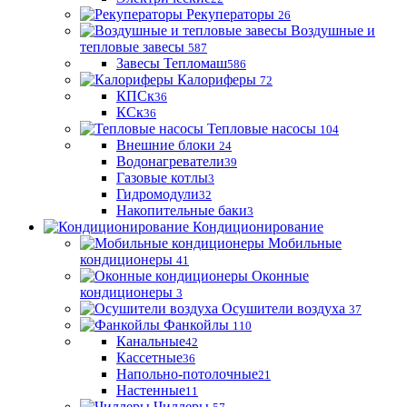
Рекуператоры
26
Воздушные и
тепловые завесы
587
Завесы Тепломаш
586
Калориферы
72
КПСк
36
КСк
36
Тепловые насосы
104
Внешние блоки
24
Водонагреватели
39
Газовые котлы
3
Гидромодули
32
Накопительные баки
3
Кондиционирование
Мобильные
кондиционеры
41
Оконные
кондиционеры
3
Осушители воздуха
37
Фанкойлы
110
Канальные
42
Кассетные
36
Напольно-потолочные
21
Настенные
11
Чиллеры