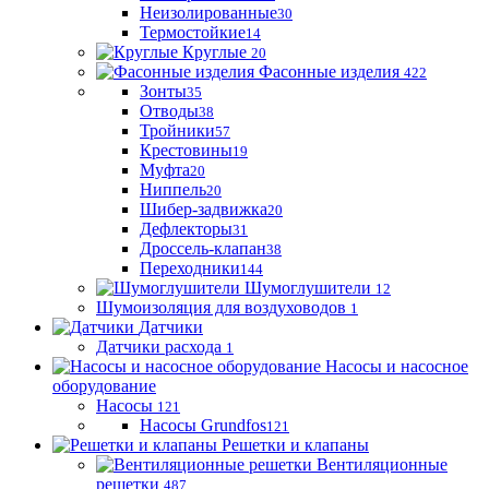
Неизолированные
30
Термостойкие
14
Круглые
20
Фасонные изделия
422
Зонты
35
Отводы
38
Тройники
57
Крестовины
19
Муфта
20
Ниппель
20
Шибер-задвижка
20
Дефлекторы
31
Дроссель-клапан
38
Переходники
144
Шумоглушители
12
Шумоизоляция для воздуховодов
1
Датчики
Датчики расхода
1
Насосы и насосное
оборудование
Насосы
121
Насосы Grundfos
121
Решетки и клапаны
Вентиляционные
решетки
487