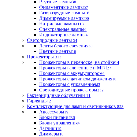
Ртутные лампы
38
Филаментные лампы
57
Газоразрядные лампы
16
Диммируемые лампы
90
Натриевые лампы
113
Спектральные лампы
6
Индикаторные лампы
4
Светодиодные ленты
54
Ленты белого свечения
38
Цветные ленты
16
Прожекторы
313
Прожекторы в переноске, на стойке
14
Прожекторы галогенные и МГЛ
27
Прожекторы с аккумулятором
6
Прожекторы с датчиком движения
10
Прожекторы с управлением
3
Светодиодные прожекторы
252
Бактерицидные облучатели
11
Гирлянды
2
Комплектующие для ламп и светильников
853
Аксессуары
19
Блоки питания
36
Блоки управления
4
Датчики
19
Диммеры
10