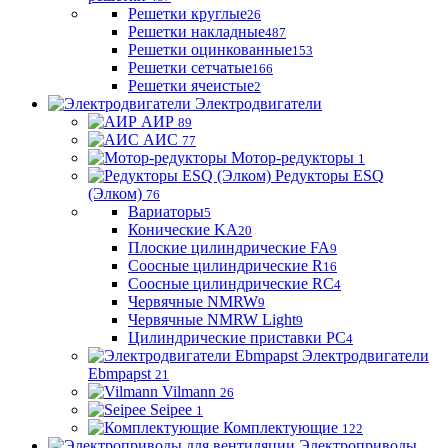
Решетки круглые
26
Решетки накладные
487
Решетки оцинкованные
153
Решетки сетчатые
166
Решетки ячеистые
2
Электродвигатели
АИР
89
АИС
77
Мотор-редукторы
1
Редукторы ESQ
(Элком)
76
Вариаторы
5
Конические KA
20
Плоские цилиндрические FA
9
Соосные цилиндрические R
16
Соосные цилиндрические RC
4
Червячные NMRW
9
Червячные NMRW Light
9
Цилиндрические приставки PC
4
Электродвигатели
Ebmpapst
21
Vilmann
26
Seipee
1
Комплектующие
122
Электроприводы