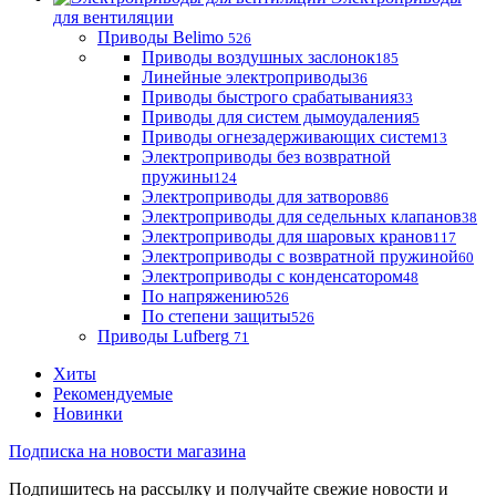
для вентиляции
Приводы Belimo
526
Приводы воздушных заслонок
185
Линейные электроприводы
36
Приводы быстрого срабатывания
33
Приводы для систем дымоудаления
5
Приводы огнезадерживающих систем
13
Электроприводы без возвратной
пружины
124
Электроприводы для затворов
86
Электроприводы для седельных клапанов
38
Электроприводы для шаровых кранов
117
Электроприводы с возвратной пружиной
60
Электроприводы с конденсатором
48
По напряжению
526
По степени защиты
526
Приводы Lufberg
71
Хиты
Рекомендуемые
Новинки
Подписка на новости магазина
Подпишитесь на рассылку и получайте свежие новости и