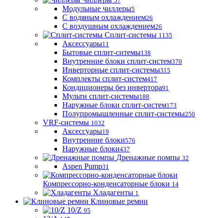
57
Модульные чиллеры
5
С водяным охлаждением
26
С воздушным охлаждением
26
Сплит-системы
1135
Аксессуары
11
Бытовые сплит-ситемы
138
Внутренние блоки сплит-систем
370
Инверторные сплит-системы
315
Комплекты сплит-систем
417
Кондиционеры без инвертора
91
Мульти сплит-системы
188
Наружные блоки сплит-систем
173
Полупромышленные сплит-системы
250
VRF-системы
1032
Аксессуары
19
Внутренние блоки
576
Наружные блоки
437
Дренажные помпы
32
Aspen Pump
31
Компрессорно-конденсаторные блоки
14
Хладагенты
1
Клиновые ремни
10/Z
95