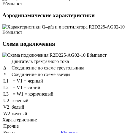
Аэродинамические характеристики
Схема подключения
Двигатель трехфазного тока
Δ
Соединение по схеме треугольника
Y
Соединение по схеме звезды
L1
= V1 = черный
L2
= V1 = синий
L3
= W1 = коричневый
U2
зеленый
V2
белый
W2
желтый
Характеристики:
Прочие
Бренд
Ebmpapst