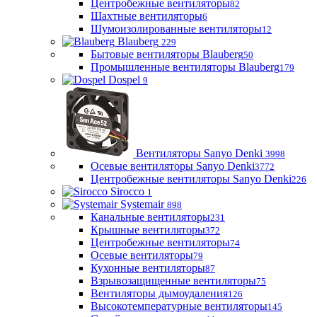
Центробежные вентиляторы
82
Шахтные вентиляторы
6
Шумоизолированные вентиляторы
12
Blauberg
229
Бытовые вентиляторы Blauberg
50
Промышленные вентиляторы Blauberg
179
Dospel
9
Вентиляторы Sanyo Denki
3998
Осевые вентиляторы Sanyo Denki
3772
Центробежные вентиляторы Sanyo Denki
226
Sirocco
1
Systemair
898
Канальные вентиляторы
231
Крышные вентиляторы
372
Центробежные вентиляторы
74
Осевые вентиляторы
79
Кухонные вентиляторы
87
Взрывозащищенные вентиляторы
75
Вентиляторы дымоудаления
126
Высокотемпературные вентиляторы
145