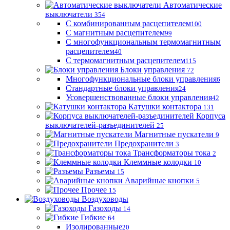
Автоматические
выключатели
354
С комбинированным расцепителем
100
С магнитным расцепителем
99
С многофункциональным термомагнитным
расцепителем
40
С термомагнитным расцепителем
115
Блоки управления
72
Многофункциональные блоки управления
6
Стандартные блоки управления
24
Усовершенствованные блоки управления
42
Катушки контактора
131
Корпуса
выключателей-разъединителей
25
Магнитные пускатели
9
Предохранители
3
Трансформаторы тока
2
Клеммные колодки
10
Разъемы
15
Аварийные кнопки
5
Прочее
15
Воздуховоды
Газоходы
14
Гибкие
64
Изолированные
20