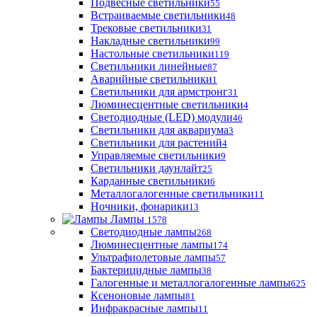
Подвесные светильники
55
Встраиваемые светильники
48
Трековые светильники
31
Накладные светильники
99
Настольные светильники
119
Светильники линейные
87
Аварийные светильники
1
Светильники для армстронг
31
Люминесцентные светильники
4
Светодиодные (LED) модули
46
Светильники для аквариума
3
Светильники для растений
4
Управляемые светильники
9
Светильники даунлайт
25
Карданные светильники
6
Металлогалогенные светильники
11
Ночники, фонарики
13
Лампы
1578
Светодиодные лампы
268
Люминесцентные лампы
174
Ультрафиолетовые лампы
57
Бактерицидные лампы
38
Галогенные и металлогалогенные лампы
625
Ксеноновые лампы
81
Инфракрасные лампы
11