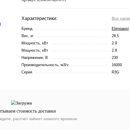
Характеристики:
Все хара
Бренд
Ebmpapst
Вес, кг
28.5
Мощность, кВт
2.9
Мощность, кВт
2.9
Напряжение, В
230
Производительность, м3/ч
16000
Серия
R3G
итываем стоимость доставки
ждите, рассчет займет немного времени