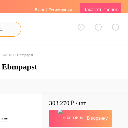
Заказать звонок
Вход
Регистрация
0
0
0
0-AB10-13 Ebmpapst
 Ebmpapst
303 270 ₽
/ шт
В корзину
отзыв