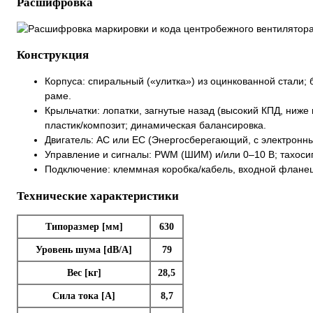
Расшифровка
Конструкция
Корпуса: спиральный («улитка») из оцинкованной стали;
раме.
Крыльчатки: лопатки, загнутые назад (высокий КПД, ниж
пластик/композит; динамическая балансировка.
Двигатель: AC или EC (Энергосберегающий, с электронн
Управление и сигналы: PWM (ШИМ) и/или 0–10 В; тахоси
Подключение: клеммная коробка/кабель, входной флане
Технические характеристики
Типоразмер [мм]
630
Уровень шума [dB/A]
79
Вес [кг]
28,5
Сила тока [A]
8,7