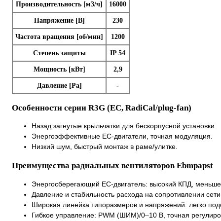
Производительность [м3/ч]
16000
Напряжение [В]
230
Частота вращения [об/мин]
1200
Степень защиты
IP 54
Мощность [кВт]
2,9
Давление [Pa]
-
Особенности серии R3G (EC, RadiCal/plug-fan)
Назад загнутые крыльчатки для бескорпусной установки.
Энергоэффективные EC-двигатели, точная модуляция.
Низкий шум, быстрый монтаж в раме/улитке.
Преимущества радиальных вентиляторов Ebmpapst
Энергосберегающий EC-двигатель: высокий КПД, меньше 
Давление и стабильность расхода на сопротивлении сети
Широкая линейка типоразмеров и напряжений: легко подо
Гибкое управление: PWM (ШИМ)/0–10 В, точная регулиро