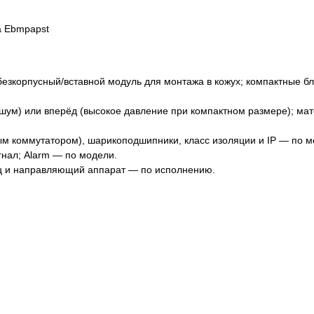
 безкорпусный/вставной модуль для монтажа в кожух; компактные б
е шум) или вперёд (высокое давление при компактном размере); ма
ым коммутатором), шарикоподшипники, класс изоляции и IP — по м
гнал; Alarm — по модели.
ц и направляющий аппарат — по исполнению.