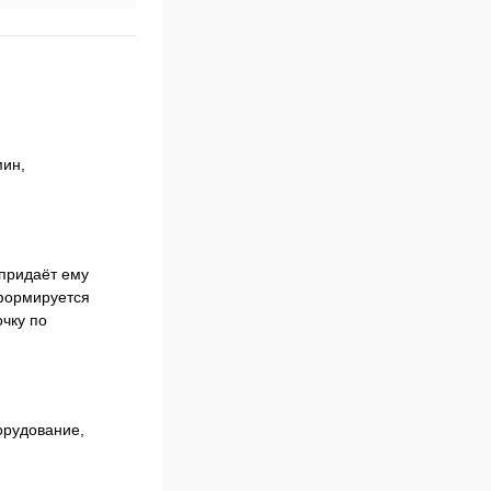
мин,
 придаёт ему
 формируется
чку по
орудование,