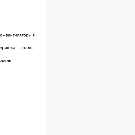
лок-вентиляторы в
териалы — сталь,
одели.