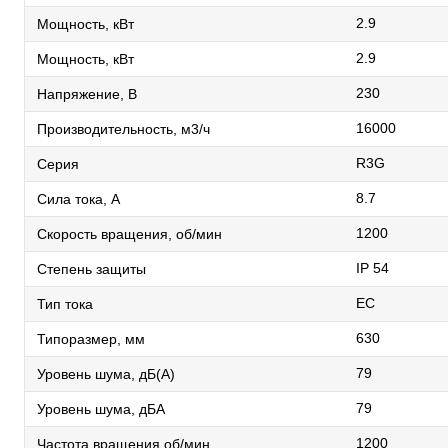
2.9
Мощность, кВт
2.9
Мощность, кВт
230
Напряжение, В
16000
Производительность, м3/ч
R3G
Серия
8.7
Сила тока, А
1200
Скорость вращения, об/мин
IP 54
Степень защиты
EC
Тип тока
630
Типоразмер, мм
79
Уровень шума, дБ(А)
79
Уровень шума, дБА
1200
Частота вращения об/мин