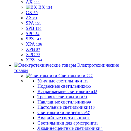
AX
111
BX
124
CX
60
ZX
81
SPA
151
SPB
126
SPC
54
SPZ
143
XPA
136
XPB
87
XPC
23
XPZ
154
Электротехнические
товары
Светильники
727
Уличные светильники
135
Подвесные светильники
55
Встраиваемые светильники
48
Трековые светильники
31
Накладные светильники
99
Настольные светильники
119
Светильники линейные
87
Аварийные светильники
1
Светильники для армстронг
31
Люминесцентные светильники
4