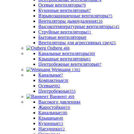
Осевые вентиляторы
79
Кухонные вентиляторы
87
Взрывозащищенные вентиляторы
75
Вентиляторы дымоудаления
126
Высокотемпературные вентиляторы
145
Струйные вентиляторы
11
Бытовые вентиляторы
9
Вентиляторы для агрессивных сред
25
Ostberg
488
Канальные вентиляторы
360
Крышные вентиляторы
61
Центробежные вентиляторы
67
Weiguang
1392
Канальные
7
Компактные
38
Осевые
992
Центробежные
355
Ванвент
469
Высокого давления
4
Жаростойкие
10
Канальные
180
Крышные
48
Кухонные
13
Наездники
12