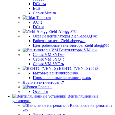
DC
1534
EC
8
Серия Mini
30
Tidar
180
AC
42
DC
138
Ziehl-Abegg
2759
Осевые вентиляторы Ziehl-abegg
1761
Рабочие колеса Ziehl-abegg
429
Центробежные вентиляторы Ziehl-abegg
569
Вентиляторы VM
114
Серия VM SYD
43
Серия VM SYQ
45
Серия VM SYT
26
ВЕНТС (VENTS)
1212
Бытовые вентиляторы
806
Промышленные вентиляторы
406
Другие вентиляторы
17
Ровен
6
Осевые
6
Вентиляционные
установки
Канальные нагреватели
205
Электрические
118