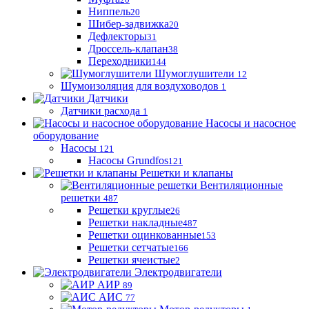
Ниппель
20
Шибер-задвижка
20
Дефлекторы
31
Дроссель-клапан
38
Переходники
144
Шумоглушители
12
Шумоизоляция для воздуховодов
1
Датчики
Датчики расхода
1
Насосы и насосное
оборудование
Насосы
121
Насосы Grundfos
121
Решетки и клапаны
Вентиляционные
решетки
487
Решетки круглые
26
Решетки накладные
487
Решетки оцинкованные
153
Решетки сетчатые
166
Решетки ячеистые
2
Электродвигатели
АИР
89
АИС
77