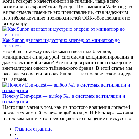
Когда говорят о качественной вентиляции, чаще всего
вспоминают европейские бренды. Но компания Weiguang из
Китая сумела изменить это представление, став надёжным
партнёром крупных производителей ОВК-оборудования по
всему миру.
Как Sunon двигает индустрию вперёд: от миниатюр до
гигантов
Что общего между ноутбуками известных брендов,
медицинской аппаратурой, системами кондиционирования и
даже электромобилями? Все они доверяют своё охлаждение
вентиляторам одного тайваньского бренда. В этой статье мы
расскажем о вентиляторах Sunon — технологическом лидере
из Тайваня.
Почему Ebm-papst — выбор №1 в системах вентиляции и
охлаждения
Настоящая магия в том, как из простого вращения лопастей
рождается чистый, освежающий воздух. И Ebm-papst — одна
из тех компаний, что превращают это вращение в искусство.
Главная страница
•