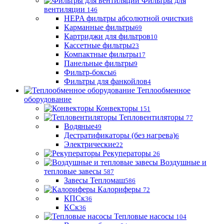
Фильтры для
вентиляции
146
HEPA фильтры абсолютной очистки
8
Карманные фильтры
69
Картриджи для фильтров
10
Кассетные фильтры
23
Компактные фильтры
17
Панельные фильтры
9
Фильтр-боксы
6
Фильтры для фанкойлов
4
Теплообменное
оборудование
Конвекторы
151
Тепловентиляторы
77
Водяные
49
Дестратификаторы (без нагрева)
6
Электрические
22
Рекуператоры
26
Воздушные и
тепловые завесы
587
Завесы Тепломаш
586
Калориферы
72
КПСк
36
КСк
36
Тепловые насосы
104