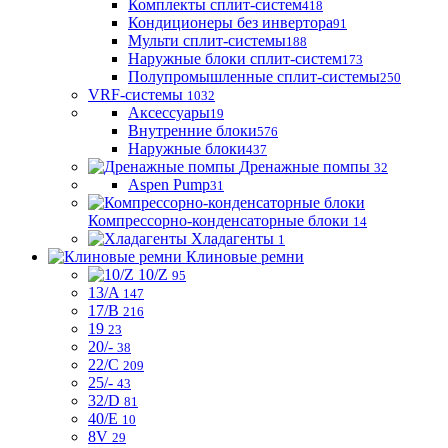
Комплекты сплит-систем
418
Кондиционеры без инвертора
91
Мульти сплит-системы
188
Наружные блоки сплит-систем
173
Полупромышленные сплит-системы
250
VRF-системы
1032
Аксессуары
19
Внутренние блоки
576
Наружные блоки
437
Дренажные помпы
32
Aspen Pump
31
Компрессорно-конденсаторные блоки
14
Хладагенты
1
Клиновые ремни
10/Z
95
13/A
147
17/B
216
19
23
20/-
38
22/C
209
25/-
43
32/D
81
40/E
10
8V
29