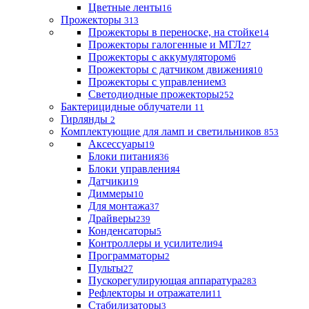
Цветные ленты
16
Прожекторы
313
Прожекторы в переноске, на стойке
14
Прожекторы галогенные и МГЛ
27
Прожекторы с аккумулятором
6
Прожекторы с датчиком движения
10
Прожекторы с управлением
3
Светодиодные прожекторы
252
Бактерицидные облучатели
11
Гирлянды
2
Комплектующие для ламп и светильников
853
Аксессуары
19
Блоки питания
36
Блоки управления
4
Датчики
19
Диммеры
10
Для монтажа
37
Драйверы
239
Конденсаторы
5
Контроллеры и усилители
94
Программаторы
2
Пульты
27
Пускорегулирующая аппаратура
283
Рефлекторы и отражатели
11
Стабилизаторы
3