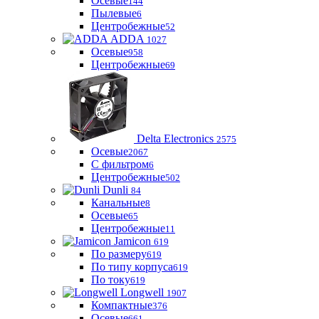
Осевые
144
Пылевые
6
Центробежные
52
ADDA
1027
Осевые
958
Центробежные
69
Delta Electronics
2575
Осевые
2067
С фильтром
6
Центробежные
502
Dunli
84
Канальные
8
Осевые
65
Центробежные
11
Jamicon
619
По размеру
619
По типу корпуса
619
По току
619
Longwell
1907
Компактные
376
Осевые
661