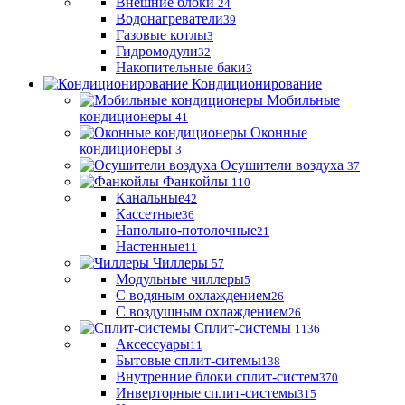
Внешние блоки
24
Водонагреватели
39
Газовые котлы
3
Гидромодули
32
Накопительные баки
3
Кондиционирование
Мобильные
кондиционеры
41
Оконные
кондиционеры
3
Осушители воздуха
37
Фанкойлы
110
Канальные
42
Кассетные
36
Напольно-потолочные
21
Настенные
11
Чиллеры
57
Модульные чиллеры
5
С водяным охлаждением
26
С воздушным охлаждением
26
Сплит-системы
1136
Аксессуары
11
Бытовые сплит-ситемы
138
Внутренние блоки сплит-систем
370
Инверторные сплит-системы
315