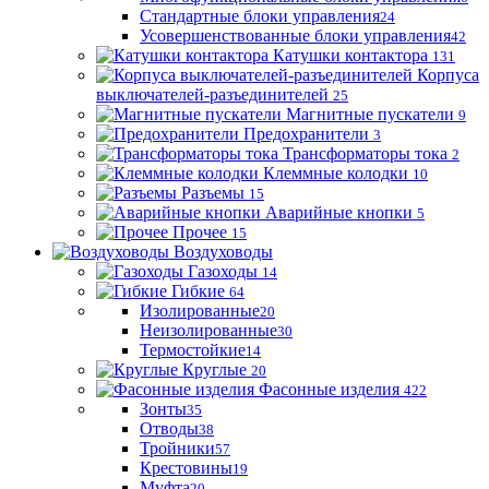
Стандартные блоки управления
24
Усовершенствованные блоки управления
42
Катушки контактора
131
Корпуса
выключателей-разъединителей
25
Магнитные пускатели
9
Предохранители
3
Трансформаторы тока
2
Клеммные колодки
10
Разъемы
15
Аварийные кнопки
5
Прочее
15
Воздуховоды
Газоходы
14
Гибкие
64
Изолированные
20
Неизолированные
30
Термостойкие
14
Круглые
20
Фасонные изделия
422
Зонты
35
Отводы
38
Тройники
57
Крестовины
19
Муфта
20