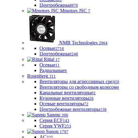
Центробежные
870
Mmotors JSC
7
NMB Technologies
2964
Осевые
2716
Центробежные
248
Rittal
17
Осевые
11
Радиальные
6
Rosenberg
311
Вентиляторы для агрессивных сред
10
Вентиляторы со свободным колесом
4
Канальные вентиляторы
61
Кухонные вентиляторы
26
Осевые вентиляторы
72
Центробежные вентиляторы
138
Sanmu
396
Серия ECF
143
Серия YWF
253
Sunon
1797
AC
225