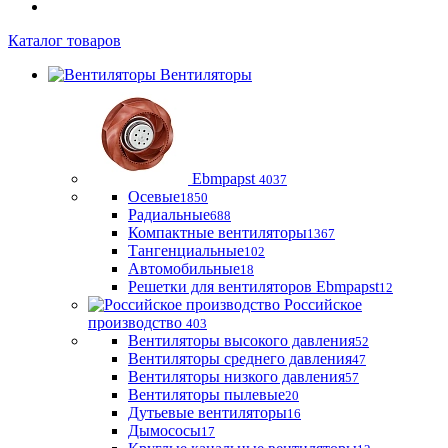
Каталог товаров
Вентиляторы
Ebmpapst
4037
Осевые
1850
Радиальные
688
Компактные вентиляторы
1367
Тангенциальные
102
Автомобильные
18
Решетки для вентиляторов Ebmpapst
12
Российское
производство
403
Вентиляторы высокого давления
52
Вентиляторы среднего давления
47
Вентиляторы низкого давления
57
Вентиляторы пылевые
20
Дутьевые вентиляторы
16
Дымососы
17