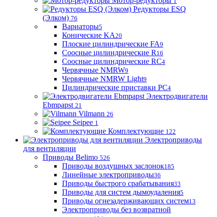
Мотор-редукторы
1
Редукторы ESQ
(Элком)
76
Вариаторы
5
Конические KA
20
Плоские цилиндрические FA
9
Соосные цилиндрические R
16
Соосные цилиндрические RC
4
Червячные NMRW
9
Червячные NMRW Light
9
Цилиндрические приставки PC
4
Электродвигатели
Ebmpapst
21
Vilmann
26
Seipee
1
Комплектующие
122
Электроприводы
для вентиляции
Приводы Belimo
526
Приводы воздушных заслонок
185
Линейные электроприводы
36
Приводы быстрого срабатывания
33
Приводы для систем дымоудаления
5
Приводы огнезадерживающих систем
13
Электроприводы без возвратной