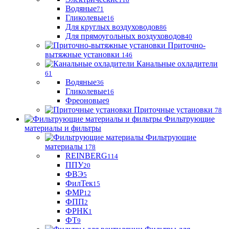
Водяные
71
Гликолевые
16
Для круглых воздуховодов
86
Для прямоугольных воздуховодов
40
Приточно-
вытяжные установки
146
Канальные охладители
61
Водяные
36
Гликолевые
16
Фреоновые
9
Приточные установки
78
Фильтрующие
материалы и фильтры
Фильтрующие
материaлы
178
REINBERG
114
ППУ
20
ФВЭ
5
ФилТек
15
ФМР
12
ФПП
2
ФРНК
1
ФТ
9