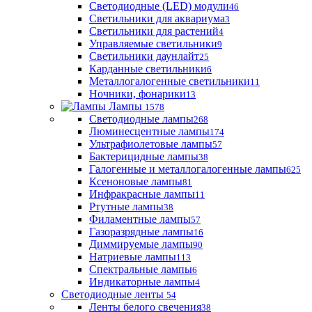
Светодиодные (LED) модули
46
Светильники для аквариума
3
Светильники для растений
4
Управляемые светильники
9
Светильники даунлайт
25
Карданные светильники
6
Металлогалогенные светильники
11
Ночники, фонарики
13
Лампы
1578
Светодиодные лампы
268
Люминесцентные лампы
174
Ультрафиолетовые лампы
57
Бактерицидные лампы
38
Галогенные и металлогалогенные лампы
625
Ксеноновые лампы
81
Инфракрасные лампы
11
Ртутные лампы
38
Филаментные лампы
57
Газоразрядные лампы
16
Диммируемые лампы
90
Натриевые лампы
113
Спектральные лампы
6
Индикаторные лампы
4
Светодиодные ленты
54
Ленты белого свечения
38