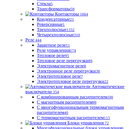
Стекла
5
Трансформаторы
59
Контакторы
1664
Конденсаторные
21
Реверсивные
1
Трехполюсные
1332
Четырехполюсные
310
Реле
444
Защитное реле
11
Реле управления
174
Тепловое реле
95
Тепловое реле перегрузки
89
Электромагнитное реле
8
Электронное реле перегрузки
38
Электротепловое реле
7
Электротепловое реле перегрузки
22
Автоматические
выключатели
354
С комбинированным расцепителем
100
С магнитным расцепителем
99
С многофункциональным термомагнитным
расцепителем
40
С термомагнитным расцепителем
115
Блоки управления
72
Многофункциональные блоки управления
6