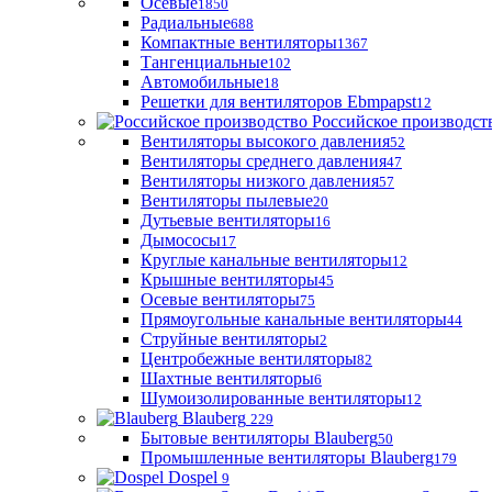
Осевые
1850
Радиальные
688
Компактные вентиляторы
1367
Тангенциальные
102
Автомобильные
18
Решетки для вентиляторов Ebmpapst
12
Российское производст
Вентиляторы высокого давления
52
Вентиляторы среднего давления
47
Вентиляторы низкого давления
57
Вентиляторы пылевые
20
Дутьевые вентиляторы
16
Дымососы
17
Круглые канальные вентиляторы
12
Крышные вентиляторы
45
Осевые вентиляторы
75
Прямоугольные канальные вентиляторы
44
Струйные вентиляторы
2
Центробежные вентиляторы
82
Шахтные вентиляторы
6
Шумоизолированные вентиляторы
12
Blauberg
229
Бытовые вентиляторы Blauberg
50
Промышленные вентиляторы Blauberg
179
Dospel
9