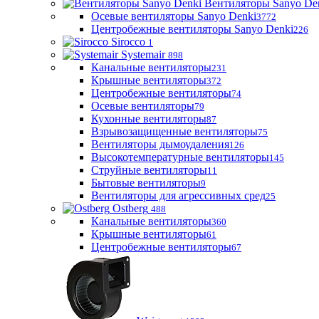
Вентиляторы Sanyo De
Осевые вентиляторы Sanyo Denki
3772
Центробежные вентиляторы Sanyo Denki
226
Sirocco
1
Systemair
898
Канальные вентиляторы
231
Крышные вентиляторы
372
Центробежные вентиляторы
74
Осевые вентиляторы
79
Кухонные вентиляторы
87
Взрывозащищенные вентиляторы
75
Вентиляторы дымоудаления
126
Высокотемпературные вентиляторы
145
Струйные вентиляторы
11
Бытовые вентиляторы
9
Вентиляторы для агрессивных сред
25
Ostberg
488
Канальные вентиляторы
360
Крышные вентиляторы
61
Центробежные вентиляторы
67