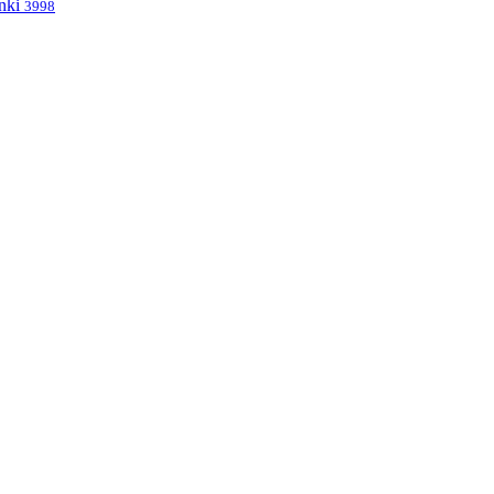
nki
3998