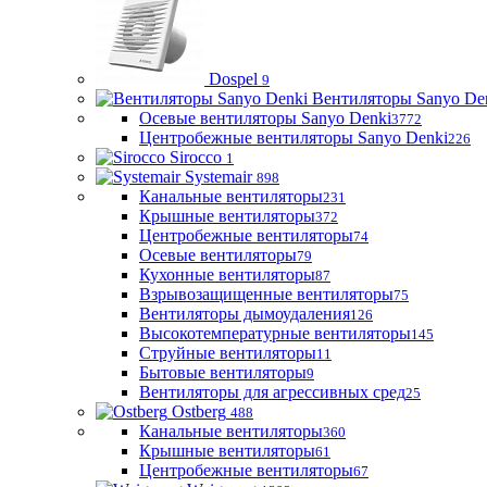
Dospel
9
Вентиляторы Sanyo De
Осевые вентиляторы Sanyo Denki
3772
Центробежные вентиляторы Sanyo Denki
226
Sirocco
1
Systemair
898
Канальные вентиляторы
231
Крышные вентиляторы
372
Центробежные вентиляторы
74
Осевые вентиляторы
79
Кухонные вентиляторы
87
Взрывозащищенные вентиляторы
75
Вентиляторы дымоудаления
126
Высокотемпературные вентиляторы
145
Струйные вентиляторы
11
Бытовые вентиляторы
9
Вентиляторы для агрессивных сред
25
Ostberg
488
Канальные вентиляторы
360
Крышные вентиляторы
61
Центробежные вентиляторы
67