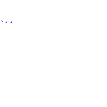
nki
3998