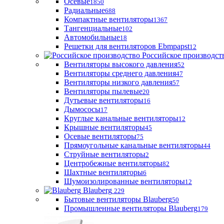
Осевые
1850
Радиальные
688
Компактные вентиляторы
1367
Тангенциальные
102
Автомобильные
18
Решетки для вентиляторов Ebmpapst
12
Российское производст
Вентиляторы высокого давления
52
Вентиляторы среднего давления
47
Вентиляторы низкого давления
57
Вентиляторы пылевые
20
Дутьевые вентиляторы
16
Дымососы
17
Круглые канальные вентиляторы
12
Крышные вентиляторы
45
Осевые вентиляторы
75
Прямоугольные канальные вентиляторы
44
Струйные вентиляторы
2
Центробежные вентиляторы
82
Шахтные вентиляторы
6
Шумоизолированные вентиляторы
12
Blauberg
229
Бытовые вентиляторы Blauberg
50
Промышленные вентиляторы Blauberg
179