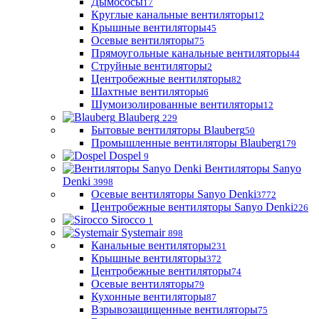
Дымососы
17
Круглые канальные вентиляторы
12
Крышные вентиляторы
45
Осевые вентиляторы
75
Прямоугольные канальные вентиляторы
44
Струйные вентиляторы
2
Центробежные вентиляторы
82
Шахтные вентиляторы
6
Шумоизолированные вентиляторы
12
Blauberg
229
Бытовые вентиляторы Blauberg
50
Промышленные вентиляторы Blauberg
179
Dospel
9
Вентиляторы Sanyo
Denki
3998
Осевые вентиляторы Sanyo Denki
3772
Центробежные вентиляторы Sanyo Denki
226
Sirocco
1
Systemair
898
Канальные вентиляторы
231
Крышные вентиляторы
372
Центробежные вентиляторы
74
Осевые вентиляторы
79
Кухонные вентиляторы
87
Взрывозащищенные вентиляторы
75