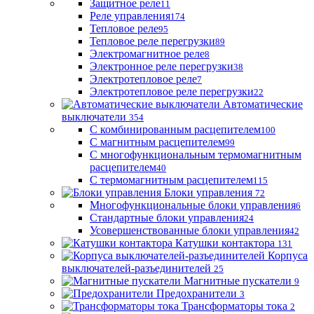
Защитное реле
11
Реле управления
174
Тепловое реле
95
Тепловое реле перегрузки
89
Электромагнитное реле
8
Электронное реле перегрузки
38
Электротепловое реле
7
Электротепловое реле перегрузки
22
Автоматические
выключатели
354
С комбинированным расцепителем
100
С магнитным расцепителем
99
С многофункциональным термомагнитным
расцепителем
40
С термомагнитным расцепителем
115
Блоки управления
72
Многофункциональные блоки управления
6
Стандартные блоки управления
24
Усовершенствованные блоки управления
42
Катушки контактора
131
Корпуса
выключателей-разъединителей
25
Магнитные пускатели
9
Предохранители
3
Трансформаторы тока
2