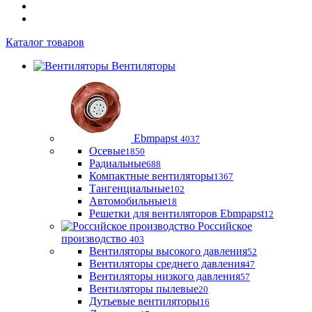
Каталог товаров
Вентиляторы
Ebmpapst
4037
Осевые
1850
Радиальные
688
Компактные вентиляторы
1367
Тангенциальные
102
Автомобильные
18
Решетки для вентиляторов Ebmpapst
12
Российское
производство
403
Вентиляторы высокого давления
52
Вентиляторы среднего давления
47
Вентиляторы низкого давления
57
Вентиляторы пылевые
20
Дутьевые вентиляторы
16