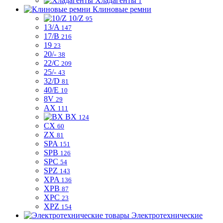
Хладагенты
1
Клиновые ремни
10/Z
95
13/A
147
17/B
216
19
23
20/-
38
22/C
209
25/-
43
32/D
81
40/E
10
8V
29
AX
111
BX
124
CX
60
ZX
81
SPA
151
SPB
126
SPC
54
SPZ
143
XPA
136
XPB
87
XPC
23
XPZ
154
Электротехнические