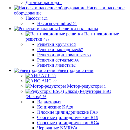
Датчики расхода
1
Насосы и насосное
оборудование
Насосы
121
Насосы Grundfos
121
Решетки и клапаны
Вентиляционные
решетки
487
Решетки круглые
26
Решетки накладные
487
Решетки оцинкованные
153
Решетки сетчатые
166
Решетки ячеистые
2
Электродвигатели
АИР
89
АИС
77
Мотор-редукторы
1
Редукторы ESQ
(Элком)
76
Вариаторы
5
Конические KA
20
Плоские цилиндрические FA
9
Соосные цилиндрические R
16
Соосные цилиндрические RC
4
Червячные NMRW
9