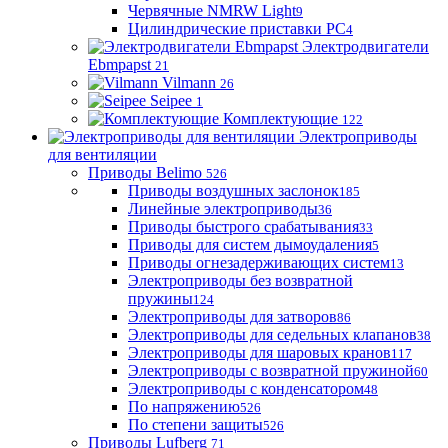
Червячные NMRW Light
9
Цилиндрические приставки PC
4
Электродвигатели
Ebmpapst
21
Vilmann
26
Seipee
1
Комплектующие
122
Электроприводы
для вентиляции
Приводы Belimo
526
Приводы воздушных заслонок
185
Линейные электроприводы
36
Приводы быстрого срабатывания
33
Приводы для систем дымоудаления
5
Приводы огнезадерживающих систем
13
Электроприводы без возвратной
пружины
124
Электроприводы для затворов
86
Электроприводы для седельных клапанов
38
Электроприводы для шаровых кранов
117
Электроприводы с возвратной пружиной
60
Электроприводы с конденсатором
48
По напряжению
526
По степени защиты
526
Приводы Lufberg
71