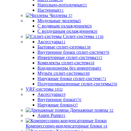
Напольно-потолочные
21
Настенные
11
Чиллеры
57
Модульные чиллеры
5
С водяным охлаждением
26
С воздушным охлаждением
26
Сплит-системы
1136
Аксессуары
11
Бытовые сплит-ситемы
138
Внутренние блоки сплит-систем
370
Инверторные сплит-системы
315
Комплекты сплит-систем
418
Кондиционеры без инвертора
91
Мульти сплит-системы
188
Наружные блоки сплит-систем
173
Полупромышленные сплит-системы
250
VRF-системы
1032
Аксессуары
19
Внутренние блоки
576
Наружные блоки
437
Дренажные помпы
32
Aspen Pump
31
Компрессорно-конденсаторные блоки
14