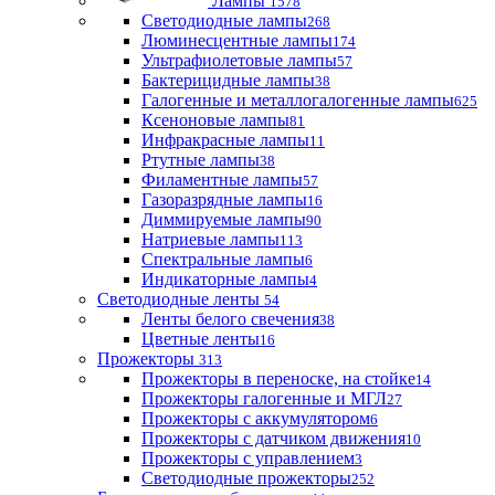
Лампы
1578
Светодиодные лампы
268
Люминесцентные лампы
174
Ультрафиолетовые лампы
57
Бактерицидные лампы
38
Галогенные и металлогалогенные лампы
625
Ксеноновые лампы
81
Инфракрасные лампы
11
Ртутные лампы
38
Филаментные лампы
57
Газоразрядные лампы
16
Диммируемые лампы
90
Натриевые лампы
113
Спектральные лампы
6
Индикаторные лампы
4
Светодиодные ленты
54
Ленты белого свечения
38
Цветные ленты
16
Прожекторы
313
Прожекторы в переноске, на стойке
14
Прожекторы галогенные и МГЛ
27
Прожекторы с аккумулятором
6
Прожекторы с датчиком движения
10
Прожекторы с управлением
3
Светодиодные прожекторы
252