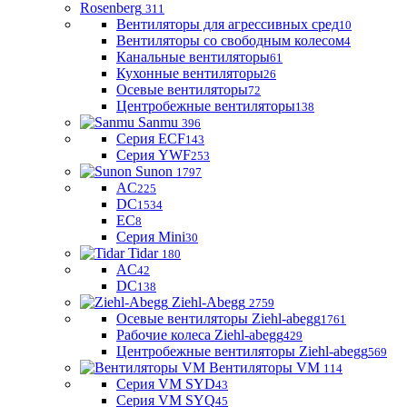
Rosenberg
311
Вентиляторы для агрессивных сред
10
Вентиляторы со свободным колесом
4
Канальные вентиляторы
61
Кухонные вентиляторы
26
Осевые вентиляторы
72
Центробежные вентиляторы
138
Sanmu
396
Серия ECF
143
Серия YWF
253
Sunon
1797
AC
225
DC
1534
EC
8
Серия Mini
30
Tidar
180
AC
42
DC
138
Ziehl-Abegg
2759
Осевые вентиляторы Ziehl-abegg
1761
Рабочие колеса Ziehl-abegg
429
Центробежные вентиляторы Ziehl-abegg
569
Вентиляторы VM
114
Серия VM SYD
43
Серия VM SYQ
45