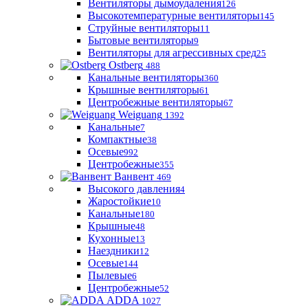
Вентиляторы дымоудаления
126
Высокотемпературные вентиляторы
145
Струйные вентиляторы
11
Бытовые вентиляторы
9
Вентиляторы для агрессивных сред
25
Ostberg
488
Канальные вентиляторы
360
Крышные вентиляторы
61
Центробежные вентиляторы
67
Weiguang
1392
Канальные
7
Компактные
38
Осевые
992
Центробежные
355
Ванвент
469
Высокого давления
4
Жаростойкие
10
Канальные
180
Крышные
48
Кухонные
13
Наездники
12
Осевые
144
Пылевые
6
Центробежные
52
ADDA
1027