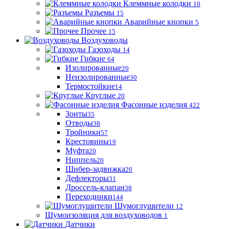
Клеммные колодки
10
Разъемы
15
Аварийные кнопки
5
Прочее
15
Воздуховоды
Газоходы
14
Гибкие
64
Изолированные
20
Неизолированные
30
Термостойкие
14
Круглые
20
Фасонные изделия
422
Зонты
35
Отводы
38
Тройники
57
Крестовины
19
Муфта
20
Ниппель
20
Шибер-задвижка
20
Дефлекторы
31
Дроссель-клапан
38
Переходники
144
Шумоглушители
12
Шумоизоляция для воздуховодов
1
Датчики