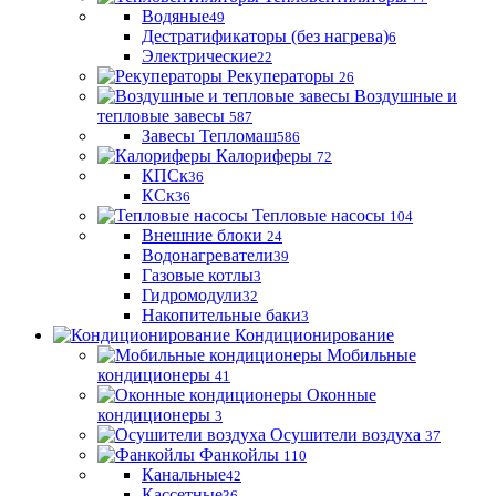
Водяные
49
Дестратификаторы (без нагрева)
6
Электрические
22
Рекуператоры
26
Воздушные и
тепловые завесы
587
Завесы Тепломаш
586
Калориферы
72
КПСк
36
КСк
36
Тепловые насосы
104
Внешние блоки
24
Водонагреватели
39
Газовые котлы
3
Гидромодули
32
Накопительные баки
3
Кондиционирование
Мобильные
кондиционеры
41
Оконные
кондиционеры
3
Осушители воздуха
37
Фанкойлы
110
Канальные
42
Кассетные
36