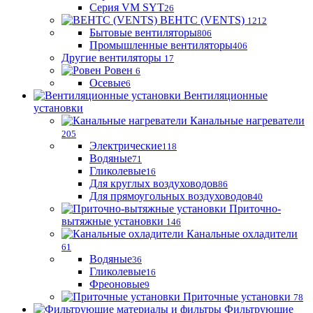
Серия VM SYT
26
ВЕНТС (VENTS)
1212
Бытовые вентиляторы
806
Промышленные вентиляторы
406
Другие вентиляторы
17
Ровен
6
Осевые
6
Вентиляционные
установки
Канальные нагреватели
205
Электрические
118
Водяные
71
Гликолевые
16
Для круглых воздуховодов
86
Для прямоугольных воздуховодов
40
Приточно-
вытяжные установки
146
Канальные охладители
61
Водяные
36
Гликолевые
16
Фреоновые
9
Приточные установки
78
Фильтрующие