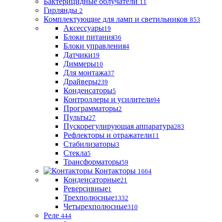
Бактерицидные облучатели
11
Гирлянды
2
Комплектующие для ламп и светильников
853
Аксессуары
19
Блоки питания
36
Блоки управления
4
Датчики
19
Диммеры
10
Для монтажа
37
Драйверы
239
Конденсаторы
5
Контроллеры и усилители
94
Программаторы
2
Пульты
27
Пускорегулирующая аппаратура
283
Рефлекторы и отражатели
11
Стабилизаторы
3
Стекла
5
Трансформаторы
59
Контакторы
1664
Конденсаторные
21
Реверсивные
1
Трехполюсные
1332
Четырехполюсные
310
Реле
444