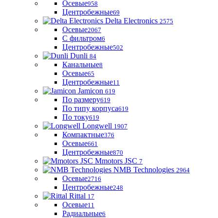
Осевые
958
Центробежные
69
Delta Electronics
2575
Осевые
2067
С фильтром
6
Центробежные
502
Dunli
84
Канальные
8
Осевые
65
Центробежные
11
Jamicon
619
По размеру
619
По типу корпуса
619
По току
619
Longwell
1907
Компактные
376
Осевые
661
Центробежные
870
Mmotors JSC
7
NMB Technologies
2964
Осевые
2716
Центробежные
248
Rittal
17
Осевые
11
Радиальные
6