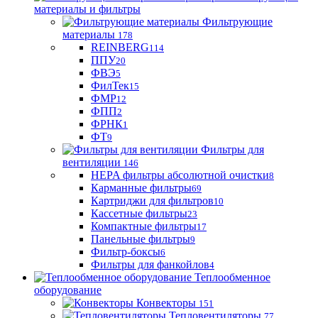
материалы и фильтры
Фильтрующие
материaлы
178
REINBERG
114
ППУ
20
ФВЭ
5
ФилТек
15
ФМР
12
ФПП
2
ФРНК
1
ФТ
9
Фильтры для
вентиляции
146
HEPA фильтры абсолютной очистки
8
Карманные фильтры
69
Картриджи для фильтров
10
Кассетные фильтры
23
Компактные фильтры
17
Панельные фильтры
9
Фильтр-боксы
6
Фильтры для фанкойлов
4
Теплообменное
оборудование
Конвекторы
151
Тепловентиляторы
77