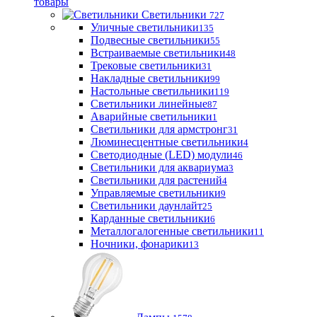
товары
Светильники
727
Уличные светильники
135
Подвесные светильники
55
Встраиваемые светильники
48
Трековые светильники
31
Накладные светильники
99
Настольные светильники
119
Светильники линейные
87
Аварийные светильники
1
Светильники для армстронг
31
Люминесцентные светильники
4
Светодиодные (LED) модули
46
Светильники для аквариума
3
Светильники для растений
4
Управляемые светильники
9
Светильники даунлайт
25
Карданные светильники
6
Металлогалогенные светильники
11
Ночники, фонарики
13