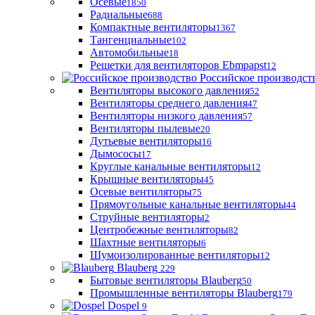
Осевые
1850
Радиальные
688
Компактные вентиляторы
1367
Тангенциальные
102
Автомобильные
18
Решетки для вентиляторов Ebmpapst
12
Российское производст
Вентиляторы высокого давления
52
Вентиляторы среднего давления
47
Вентиляторы низкого давления
57
Вентиляторы пылевые
20
Дутьевые вентиляторы
16
Дымососы
17
Круглые канальные вентиляторы
12
Крышные вентиляторы
45
Осевые вентиляторы
75
Прямоугольные канальные вентиляторы
44
Струйные вентиляторы
2
Центробежные вентиляторы
82
Шахтные вентиляторы
6
Шумоизолированные вентиляторы
12
Blauberg
229
Бытовые вентиляторы Blauberg
50
Промышленные вентиляторы Blauberg
179
Dospel
9