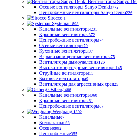
Вентиляторы Sanyo De
Осевые вентиляторы Sanyo Denki
3772
Центробежные вентиляторы Sanyo Denki
226
Sirocco
1
Systemair
898
Канальные вентиляторы
231
Крышные вентиляторы
372
Центробежные вентиляторы
74
Осевые вентиляторы
79
Кухонные вентиляторы
87
Взрывозащищенные вентиляторы
75
Вентиляторы дымоудаления
126
Высокотемпературные вентиляторы
145
Струйные вентиляторы
11
Бытовые вентиляторы
9
Вентиляторы для агрессивных сред
25
Ostberg
488
Канальные вентиляторы
360
Крышные вентиляторы
61
Центробежные вентиляторы
67
Weiguang
1392
Канальные
7
Компактные
38
Осевые
992
Центробежные
355