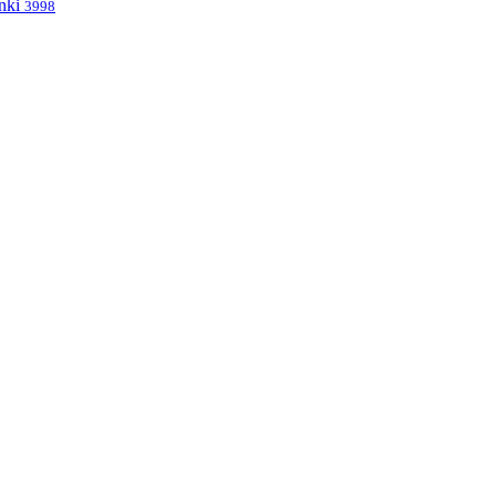
nki
3998