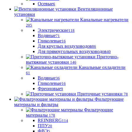
Осевые
6
Вентиляционные
установки
Канальные нагреватели
205
Электрические
118
Водяные
71
Гликолевые
16
Для круглых воздуховодов
86
Для прямоугольных воздуховодов
40
Приточно-
вытяжные установки
146
Канальные охладители
61
Водяные
36
Гликолевые
16
Фреоновые
9
Приточные установки
78
Фильтрующие
материалы и фильтры
Фильтрующие
материaлы
178
REINBERG
114
ППУ
20
ФВЭ
5