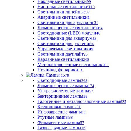
Накладные светильники
99
Настольные светильники
119
Светильники линейные
87
Аварийные светильники
1
Светильники для армстронг
31
Люминесцентные светильники
4
Светодиодные (LED) модули
46
Светильники для аквариума
3
Светильники для растений
4
Управляемые светильники
9
Светильники даунлайт
25
Карданные светильники
6
Металлогалогенные светильники
11
Ночники, фонарики
13
Лампы
1578
Светодиодные лампы
268
Люминесцентные лампы
174
Ультрафиолетовые лампы
57
Бактерицидные лампы
38
Галогенные и металлогалогенные лампы
625
Ксеноновые лампы
81
Инфракрасные лампы
11
Ртутные лампы
38
Филаментные лампы
57
Газоразрядные лампы
16