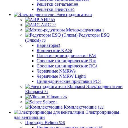
Решетки сетчатые
166
Решетки ячеистые
2
Электродвигатели
АИР
89
АИС
77
Мотор-редукторы
1
Редукторы ESQ
(Элком)
76
Вариаторы
5
Конические KA
20
Плоские цилиндрические FA
9
Соосные цилиндрические R
16
Соосные цилиндрические RC
4
Червячные NMRW
9
Червячные NMRW Light
9
Цилиндрические приставки PC
4
Электродвигатели
Ebmpapst
21
Vilmann
26
Seipee
1
Комплектующие
122
Электроприводы
для вентиляции
Приводы Belimo
526
Приводы воздушных заслонок
185