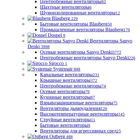
Центробежные вентиляторы
82
Шахтные вентиляторы
6
Шумоизолированные вентиляторы
12
Blauberg
229
Бытовые вентиляторы Blauberg
50
Промышленные вентиляторы Blauberg
179
Dospel
9
Вентиляторы Sanyo
Denki
3998
Осевые вентиляторы Sanyo Denki
3772
Центробежные вентиляторы Sanyo Denki
226
Sirocco
1
Systemair
898
Канальные вентиляторы
231
Крышные вентиляторы
372
Центробежные вентиляторы
74
Осевые вентиляторы
79
Кухонные вентиляторы
87
Взрывозащищенные вентиляторы
75
Вентиляторы дымоудаления
126
Высокотемпературные вентиляторы
145
Струйные вентиляторы
11
Бытовые вентиляторы
9
Вентиляторы для агрессивных сред
25
Ostberg
488