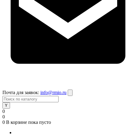
Почта для заявок:
info@rmio.ru
0
0
0
В корзине
пока пусто