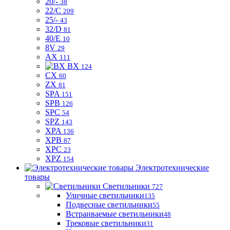
20/-
38
22/C
209
25/-
43
32/D
81
40/E
10
8V
29
AX
111
BX
124
CX
60
ZX
81
SPA
151
SPB
126
SPC
54
SPZ
143
XPA
136
XPB
87
XPC
23
XPZ
154
Электротехнические
товары
Светильники
727
Уличные светильники
135
Подвесные светильники
55
Встраиваемые светильники
48
Трековые светильники
31