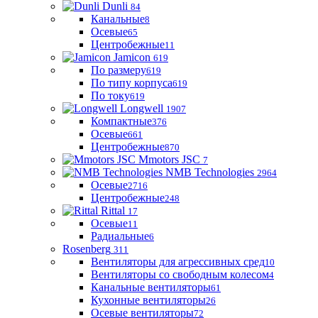
Dunli
84
Канальные
8
Осевые
65
Центробежные
11
Jamicon
619
По размеру
619
По типу корпуса
619
По току
619
Longwell
1907
Компактные
376
Осевые
661
Центробежные
870
Mmotors JSC
7
NMB Technologies
2964
Осевые
2716
Центробежные
248
Rittal
17
Осевые
11
Радиальные
6
Rosenberg
311
Вентиляторы для агрессивных сред
10
Вентиляторы со свободным колесом
4
Канальные вентиляторы
61
Кухонные вентиляторы
26
Осевые вентиляторы
72