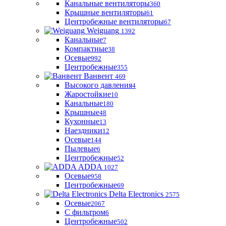
Канальные вентиляторы
360
Крышные вентиляторы
61
Центробежные вентиляторы
67
Weiguang
1392
Канальные
7
Компактные
38
Осевые
992
Центробежные
355
Ванвент
469
Высокого давления
4
Жаростойкие
10
Канальные
180
Крышные
48
Кухонные
13
Наездники
12
Осевые
144
Пылевые
6
Центробежные
52
ADDA
1027
Осевые
958
Центробежные
69
Delta Electronics
2575
Осевые
2067
С фильтром
6
Центробежные
502