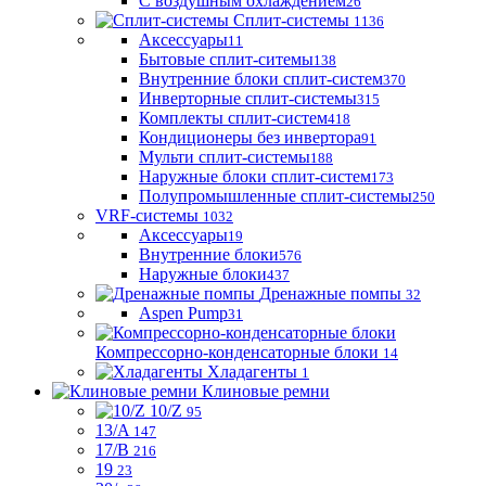
С воздушным охлаждением
26
Сплит-системы
1136
Аксессуары
11
Бытовые сплит-ситемы
138
Внутренние блоки сплит-систем
370
Инверторные сплит-системы
315
Комплекты сплит-систем
418
Кондиционеры без инвертора
91
Мульти сплит-системы
188
Наружные блоки сплит-систем
173
Полупромышленные сплит-системы
250
VRF-системы
1032
Аксессуары
19
Внутренние блоки
576
Наружные блоки
437
Дренажные помпы
32
Aspen Pump
31
Компрессорно-конденсаторные блоки
14
Хладагенты
1
Клиновые ремни
10/Z
95
13/A
147
17/B
216
19
23