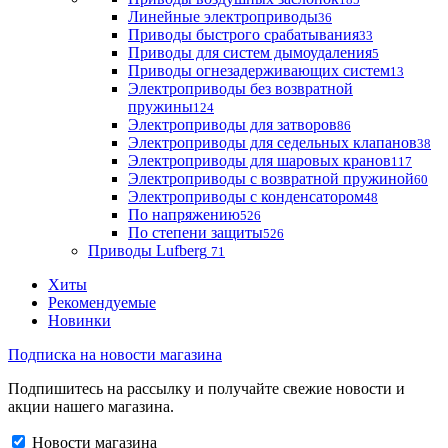
Линейные электроприводы
36
Приводы быстрого срабатывания
33
Приводы для систем дымоудаления
5
Приводы огнезадерживающих систем
13
Электроприводы без возвратной
пружины
124
Электроприводы для затворов
86
Электроприводы для седельных клапанов
38
Электроприводы для шаровых кранов
117
Электроприводы с возвратной пружиной
60
Электроприводы с конденсатором
48
По напряжению
526
По степени защиты
526
Приводы Lufberg
71
Хиты
Рекомендуемые
Новинки
Подписка на новости магазина
Подпишитесь на рассылку и получайте свежие новости и
акции нашего магазина.
Новости магазина