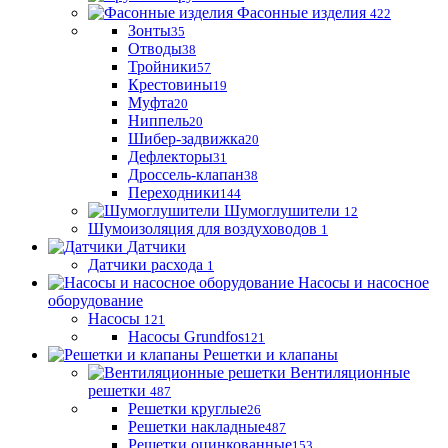
Фасонные изделия
422
Зонты
35
Отводы
38
Тройники
57
Крестовины
19
Муфта
20
Ниппель
20
Шибер-задвижка
20
Дефлекторы
31
Дроссель-клапан
38
Переходники
144
Шумоглушители
12
Шумоизоляция для воздуховодов
1
Датчики
Датчики расхода
1
Насосы и насосное
оборудование
Насосы
121
Насосы Grundfos
121
Решетки и клапаны
Вентиляционные
решетки
487
Решетки круглые
26
Решетки накладные
487
Решетки оцинкованные
153