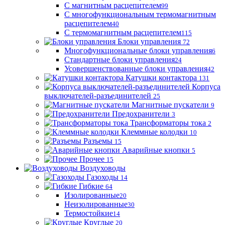
С магнитным расцепителем
99
С многофункциональным термомагнитным
расцепителем
40
С термомагнитным расцепителем
115
Блоки управления
72
Многофункциональные блоки управления
6
Стандартные блоки управления
24
Усовершенствованные блоки управления
42
Катушки контактора
131
Корпуса
выключателей-разъединителей
25
Магнитные пускатели
9
Предохранители
3
Трансформаторы тока
2
Клеммные колодки
10
Разъемы
15
Аварийные кнопки
5
Прочее
15
Воздуховоды
Газоходы
14
Гибкие
64
Изолированные
20
Неизолированные
30
Термостойкие
14
Круглые
20