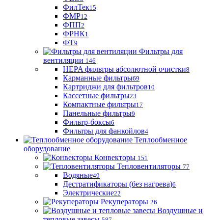
ФилТек
15
ФМР
12
ФПП
2
ФРНК
1
ФТ
9
Фильтры для
вентиляции
146
HEPA фильтры абсолютной очистки
8
Карманные фильтры
69
Картриджи для фильтров
10
Кассетные фильтры
23
Компактные фильтры
17
Панельные фильтры
9
Фильтр-боксы
6
Фильтры для фанкойлов
4
Теплообменное
оборудование
Конвекторы
151
Тепловентиляторы
77
Водяные
49
Дестратификаторы (без нагрева)
6
Электрические
22
Рекуператоры
26
Воздушные и
тепловые завесы
587