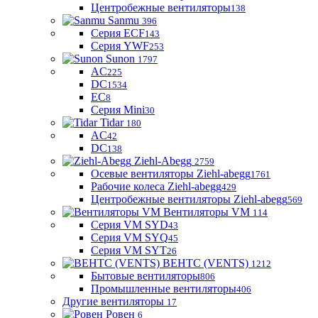
Центробежные вентиляторы
138
Sanmu
396
Серия ECF
143
Серия YWF
253
Sunon
1797
AC
225
DC
1534
EC
8
Серия Mini
30
Tidar
180
AC
42
DC
138
Ziehl-Abegg
2759
Осевые вентиляторы Ziehl-abegg
1761
Рабочие колеса Ziehl-abegg
429
Центробежные вентиляторы Ziehl-abegg
569
Вентиляторы VM
114
Серия VM SYD
43
Серия VM SYQ
45
Серия VM SYT
26
ВЕНТС (VENTS)
1212
Бытовые вентиляторы
806
Промышленные вентиляторы
406
Другие вентиляторы
17
Ровен
6