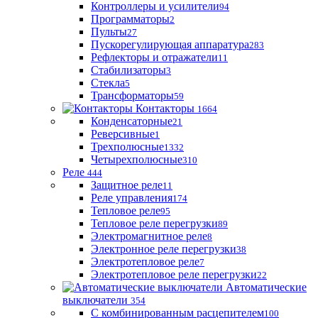
Контроллеры и усилители
94
Программаторы
2
Пульты
27
Пускорегулирующая аппаратура
283
Рефлекторы и отражатели
11
Стабилизаторы
3
Стекла
5
Трансформаторы
59
Контакторы
1664
Конденсаторные
21
Реверсивные
1
Трехполюсные
1332
Четырехполюсные
310
Реле
444
Защитное реле
11
Реле управления
174
Тепловое реле
95
Тепловое реле перегрузки
89
Электромагнитное реле
8
Электронное реле перегрузки
38
Электротепловое реле
7
Электротепловое реле перегрузки
22
Автоматические
выключатели
354
С комбинированным расцепителем
100