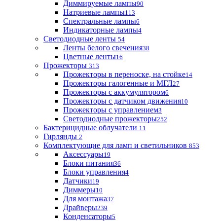
Диммируемые лампы
90
Натриевые лампы
113
Спектральные лампы
6
Индикаторные лампы
4
Светодиодные ленты
54
Ленты белого свечения
38
Цветные ленты
16
Прожекторы
313
Прожекторы в переноске, на стойке
14
Прожекторы галогенные и МГЛ
27
Прожекторы с аккумулятором
6
Прожекторы с датчиком движения
10
Прожекторы с управлением
3
Светодиодные прожекторы
252
Бактерицидные облучатели
11
Гирлянды
2
Комплектующие для ламп и светильников
853
Аксессуары
19
Блоки питания
36
Блоки управления
4
Датчики
19
Диммеры
10
Для монтажа
37
Драйверы
239
Конденсаторы
5