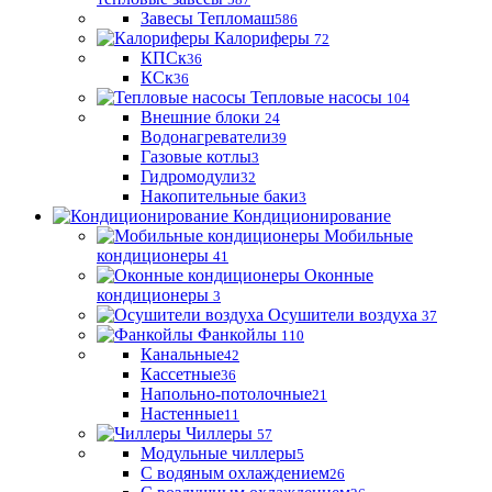
Завесы Тепломаш
586
Калориферы
72
КПСк
36
КСк
36
Тепловые насосы
104
Внешние блоки
24
Водонагреватели
39
Газовые котлы
3
Гидромодули
32
Накопительные баки
3
Кондиционирование
Мобильные
кондиционеры
41
Оконные
кондиционеры
3
Осушители воздуха
37
Фанкойлы
110
Канальные
42
Кассетные
36
Напольно-потолочные
21
Настенные
11
Чиллеры
57
Модульные чиллеры
5
С водяным охлаждением
26