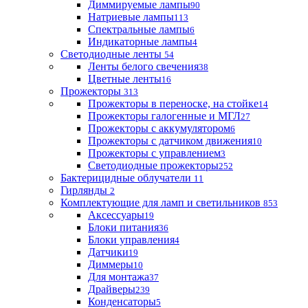
Диммируемые лампы
90
Натриевые лампы
113
Спектральные лампы
6
Индикаторные лампы
4
Светодиодные ленты
54
Ленты белого свечения
38
Цветные ленты
16
Прожекторы
313
Прожекторы в переноске, на стойке
14
Прожекторы галогенные и МГЛ
27
Прожекторы с аккумулятором
6
Прожекторы с датчиком движения
10
Прожекторы с управлением
3
Светодиодные прожекторы
252
Бактерицидные облучатели
11
Гирлянды
2
Комплектующие для ламп и светильников
853
Аксессуары
19
Блоки питания
36
Блоки управления
4
Датчики
19
Диммеры
10
Для монтажа
37
Драйверы
239
Конденсаторы
5