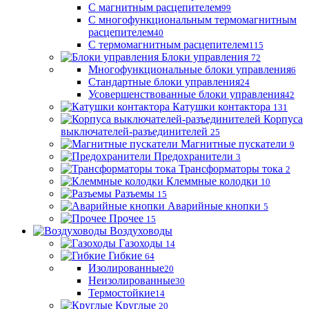
С магнитным расцепителем
99
С многофункциональным термомагнитным
расцепителем
40
С термомагнитным расцепителем
115
Блоки управления
72
Многофункциональные блоки управления
6
Стандартные блоки управления
24
Усовершенствованные блоки управления
42
Катушки контактора
131
Корпуса
выключателей-разъединителей
25
Магнитные пускатели
9
Предохранители
3
Трансформаторы тока
2
Клеммные колодки
10
Разъемы
15
Аварийные кнопки
5
Прочее
15
Воздуховоды
Газоходы
14
Гибкие
64
Изолированные
20
Неизолированные
30
Термостойкие
14
Круглые
20