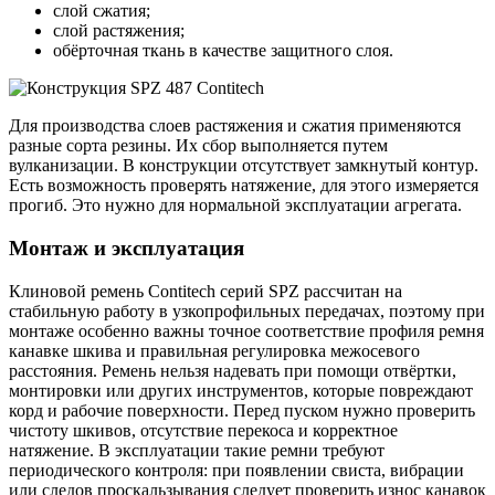
слой сжатия;
слой растяжения;
обёрточная ткань в качестве защитного слоя.
Для производства слоев растяжения и сжатия применяются
разные сорта резины. Их сбор выполняется путем
вулканизации. В конструкции отсутствует замкнутый контур.
Есть возможность проверять натяжение, для этого измеряется
прогиб. Это нужно для нормальной эксплуатации агрегата.
Монтаж и эксплуатация
Клиновой ремень Contitech серий SPZ рассчитан на
стабильную работу в узкопрофильных передачах, поэтому при
монтаже особенно важны точное соответствие профиля ремня
канавке шкива и правильная регулировка межосевого
расстояния. Ремень нельзя надевать при помощи отвёртки,
монтировки или других инструментов, которые повреждают
корд и рабочие поверхности. Перед пуском нужно проверить
чистоту шкивов, отсутствие перекоса и корректное
натяжение. В эксплуатации такие ремни требуют
периодического контроля: при появлении свиста, вибрации
или следов проскальзывания следует проверить износ канавок