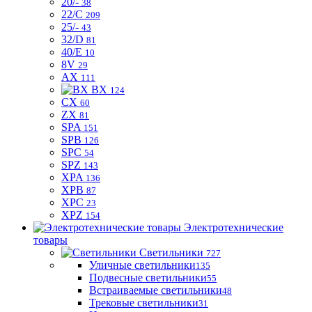
20/-
38
22/C
209
25/-
43
32/D
81
40/E
10
8V
29
AX
111
BX
124
CX
60
ZX
81
SPA
151
SPB
126
SPC
54
SPZ
143
XPA
136
XPB
87
XPC
23
XPZ
154
Электротехнические
товары
Светильники
727
Уличные светильники
135
Подвесные светильники
55
Встраиваемые светильники
48
Трековые светильники
31