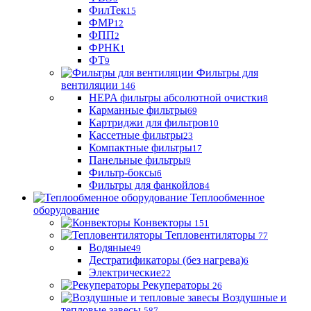
ФилТек
15
ФМР
12
ФПП
2
ФРНК
1
ФТ
9
Фильтры для
вентиляции
146
HEPA фильтры абсолютной очистки
8
Карманные фильтры
69
Картриджи для фильтров
10
Кассетные фильтры
23
Компактные фильтры
17
Панельные фильтры
9
Фильтр-боксы
6
Фильтры для фанкойлов
4
Теплообменное
оборудование
Конвекторы
151
Тепловентиляторы
77
Водяные
49
Дестратификаторы (без нагрева)
6
Электрические
22
Рекуператоры
26
Воздушные и
тепловые завесы
587