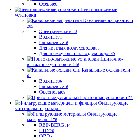
Осевые
6
Вентиляционные
установки
Канальные нагреватели
205
Электрические
118
Водяные
71
Гликолевые
16
Для круглых воздуховодов
86
Для прямоугольных воздуховодов
40
Приточно-
вытяжные установки
146
Канальные охладители
61
Водяные
36
Гликолевые
16
Фреоновые
9
Приточные установки
78
Фильтрующие
материалы и фильтры
Фильтрующие
материaлы
178
REINBERG
114
ППУ
20
ФВЭ
5