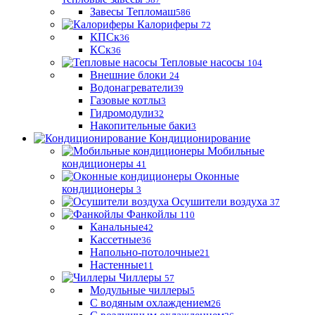
Завесы Тепломаш
586
Калориферы
72
КПСк
36
КСк
36
Тепловые насосы
104
Внешние блоки
24
Водонагреватели
39
Газовые котлы
3
Гидромодули
32
Накопительные баки
3
Кондиционирование
Мобильные
кондиционеры
41
Оконные
кондиционеры
3
Осушители воздуха
37
Фанкойлы
110
Канальные
42
Кассетные
36
Напольно-потолочные
21
Настенные
11
Чиллеры
57
Модульные чиллеры
5
С водяным охлаждением
26