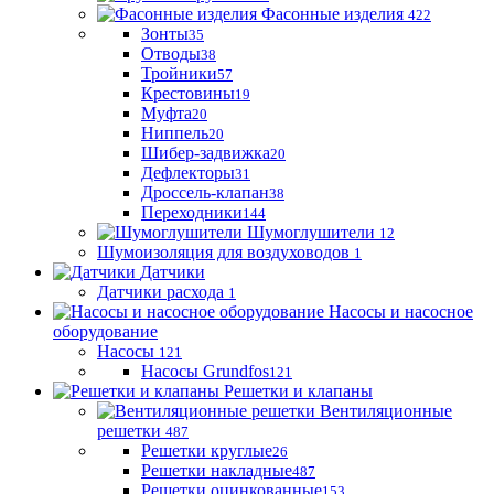
Фасонные изделия
422
Зонты
35
Отводы
38
Тройники
57
Крестовины
19
Муфта
20
Ниппель
20
Шибер-задвижка
20
Дефлекторы
31
Дроссель-клапан
38
Переходники
144
Шумоглушители
12
Шумоизоляция для воздуховодов
1
Датчики
Датчики расхода
1
Насосы и насосное
оборудование
Насосы
121
Насосы Grundfos
121
Решетки и клапаны
Вентиляционные
решетки
487
Решетки круглые
26
Решетки накладные
487
Решетки оцинкованные
153