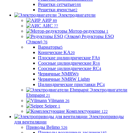
Решетки сетчатые
166
Решетки ячеистые
2
Электродвигатели
АИР
89
АИС
77
Мотор-редукторы
1
Редукторы ESQ
(Элком)
76
Вариаторы
5
Конические KA
20
Плоские цилиндрические FA
9
Соосные цилиндрические R
16
Соосные цилиндрические RC
4
Червячные NMRW
9
Червячные NMRW Light
9
Цилиндрические приставки PC
4
Электродвигатели
Ebmpapst
21
Vilmann
26
Seipee
1
Комплектующие
122
Электроприводы
для вентиляции
Приводы Belimo
526
Приводы воздушных заслонок
185