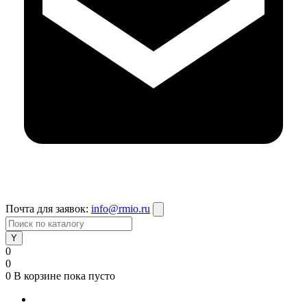
Почта для заявок:
info@rmio.ru
0
0
0
В корзине
пока пусто