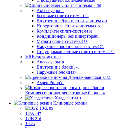
С воздушным охлаждением
26
Сплит-системы
1136
Аксессуары
11
Бытовые сплит-ситемы
138
Внутренние блоки сплит-систем
370
Инверторные сплит-системы
315
Комплекты сплит-систем
418
Кондиционеры без инвертора
91
Мульти сплит-системы
188
Наружные блоки сплит-систем
173
Полупромышленные сплит-системы
250
VRF-системы
1032
Аксессуары
19
Внутренние блоки
576
Наружные блоки
437
Дренажные помпы
32
Aspen Pump
31
Компрессорно-конденсаторные блоки
14
Хладагенты
1
Клиновые ремни
10/Z
95
13/A
147
17/B
216
19
23