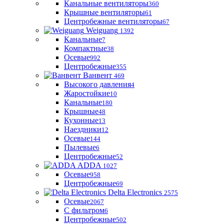
Канальные вентиляторы
360
Крышные вентиляторы
61
Центробежные вентиляторы
67
Weiguang
1392
Канальные
7
Компактные
38
Осевые
992
Центробежные
355
Ванвент
469
Высокого давления
4
Жаростойкие
10
Канальные
180
Крышные
48
Кухонные
13
Наездники
12
Осевые
144
Пылевые
6
Центробежные
52
ADDA
1027
Осевые
958
Центробежные
69
Delta Electronics
2575
Осевые
2067
С фильтром
6
Центробежные
502