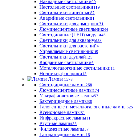
Накладные светильники
99
Настольные светильники
119
Светильники линейные
87
Аварийные светильники
1
Светильники для армстронг
31
Люминесцентные светильники
4
Светодиодные (LED) модули
46
Светильники для аквариума
3
Светильники для растений
4
Управляемые светильники
9
Светильники даунлайт
25
Карданные светильники
6
Металлогалогенные светильники
11
Ночники, фонарики
13
Лампы
1578
Светодиодные лампы
268
Люминесцентные лампы
174
Ультрафиолетовые лампы
57
Бактерицидные лампы
38
Галогенные и металлогалогенные лампы
625
Ксеноновые лампы
81
Инфракрасные лампы
11
Ртутные лампы
38
Филаментные лампы
57
Газоразрядные лампы
16