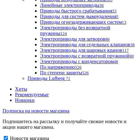
Линейные электроприводы
36
Приводы быстрого срабатывания
33
Приводы для систем дымоудаления
5
Приводы огнезадерживающих систем
13
Электроприводы без возвратной
пружины
124
Электроприводы для затворов
86
Электроприводы для седельных клапанов
38
Электроприводы для шаровых кранов
117
Электроприводы с возвратной пружиной
60
Электроприводы с конденсатором
48
По напряжению
526
По степени защиты
526
Приводы Lufberg
71
Хиты
Рекомендуемые
Новинки
Подписка на новости магазина
Подпишитесь на рассылку и получайте свежие новости и
акции нашего магазина.
Новости магазина