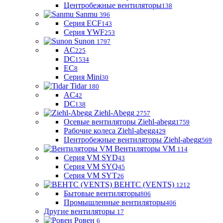
Центробежные вентиляторы
138
Sanmu
396
Серия ECF
143
Серия YWF
253
Sunon
1797
AC
225
DC
1534
EC
8
Серия Mini
30
Tidar
180
AC
42
DC
138
Ziehl-Abegg
2757
Осевые вентиляторы Ziehl-abegg
1759
Рабочие колеса Ziehl-abegg
429
Центробежные вентиляторы Ziehl-abegg
569
Вентиляторы VM
114
Серия VM SYD
43
Серия VM SYQ
45
Серия VM SYT
26
ВЕНТС (VENTS)
1212
Бытовые вентиляторы
806
Промышленные вентиляторы
406
Другие вентиляторы
17
Ровен
6