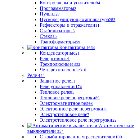
Контроллеры и усилители
94
Программаторы
2
Пульты
27
Пускорегулирующая аппаратура
283
Рефлекторы и отражатели
11
Стабилизаторы
3
Стекла
5
Трансформаторы
59
Контакторы
1664
Конденсаторные
21
Реверсивные
1
Трехполюсные
1332
Четырехполюсные
310
Реле
444
Защитное реле
11
Реле управления
174
Тепловое реле
95
Тепловое реле перегрузки
89
Электромагнитное реле
8
Электронное реле перегрузки
38
Электротепловое реле
7
Электротепловое реле перегрузки
22
Автоматические
выключатели
354
С комбинированным расцепителем
100