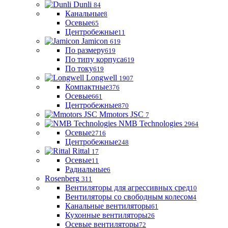
Dunli
84
Канальные
8
Осевые
65
Центробежные
11
Jamicon
619
По размеру
619
По типу корпуса
619
По току
619
Longwell
1907
Компактные
376
Осевые
661
Центробежные
870
Mmotors JSC
7
NMB Technologies
2964
Осевые
2716
Центробежные
248
Rittal
17
Осевые
11
Радиальные
6
Rosenberg
311
Вентиляторы для агрессивных сред
10
Вентиляторы со свободным колесом
4
Канальные вентиляторы
61
Кухонные вентиляторы
26
Осевые вентиляторы
72