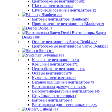
Центробежные вентиляторы
82
Шахтные вентиляторы
6
Шумоизолированные вентиляторы
12
Blauberg
229
Бытовые вентиляторы Blauberg
50
Промышленные вентиляторы Blauberg
179
Dospel
9
Вентиляторы Sanyo
Denki
3998
Осевые вентиляторы Sanyo Denki
3772
Центробежные вентиляторы Sanyo Denki
226
Sirocco
1
Systemair
898
Канальные вентиляторы
231
Крышные вентиляторы
372
Центробежные вентиляторы
74
Осевые вентиляторы
79
Кухонные вентиляторы
87
Взрывозащищенные вентиляторы
75
Вентиляторы дымоудаления
126
Высокотемпературные вентиляторы
145
Струйные вентиляторы
11
Бытовые вентиляторы
9
Вентиляторы для агрессивных сред
25
Ostberg
488