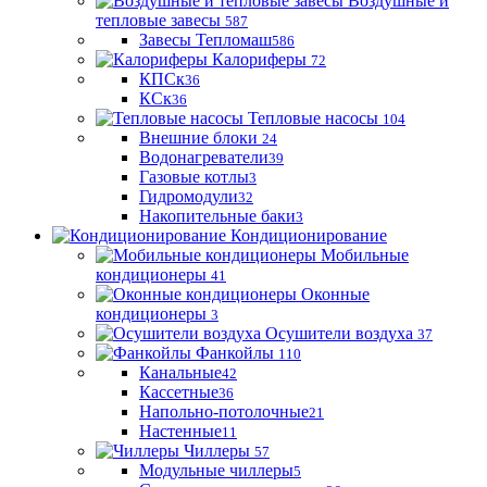
Воздушные и
тепловые завесы
587
Завесы Тепломаш
586
Калориферы
72
КПСк
36
КСк
36
Тепловые насосы
104
Внешние блоки
24
Водонагреватели
39
Газовые котлы
3
Гидромодули
32
Накопительные баки
3
Кондиционирование
Мобильные
кондиционеры
41
Оконные
кондиционеры
3
Осушители воздуха
37
Фанкойлы
110
Канальные
42
Кассетные
36
Напольно-потолочные
21
Настенные
11
Чиллеры
57
Модульные чиллеры
5