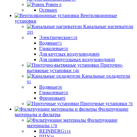
Ровен
6
Осевые
6
Вентиляционные
установки
Канальные нагреватели
205
Электрические
118
Водяные
71
Гликолевые
16
Для круглых воздуховодов
86
Для прямоугольных воздуховодов
40
Приточно-
вытяжные установки
146
Канальные охладители
61
Водяные
36
Гликолевые
16
Фреоновые
9
Приточные установки
78
Фильтрующие
материалы и фильтры
Фильтрующие
материaлы
178
REINBERG
114
ППУ
20