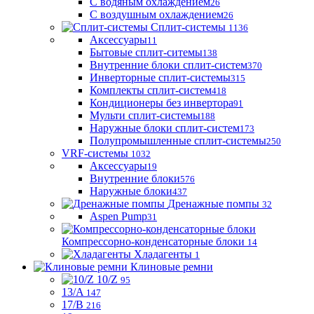
С водяным охлаждением
26
С воздушным охлаждением
26
Сплит-системы
1136
Аксессуары
11
Бытовые сплит-ситемы
138
Внутренние блоки сплит-систем
370
Инверторные сплит-системы
315
Комплекты сплит-систем
418
Кондиционеры без инвертора
91
Мульти сплит-системы
188
Наружные блоки сплит-систем
173
Полупромышленные сплит-системы
250
VRF-системы
1032
Аксессуары
19
Внутренние блоки
576
Наружные блоки
437
Дренажные помпы
32
Aspen Pump
31
Компрессорно-конденсаторные блоки
14
Хладагенты
1
Клиновые ремни
10/Z
95
13/A
147
17/B
216