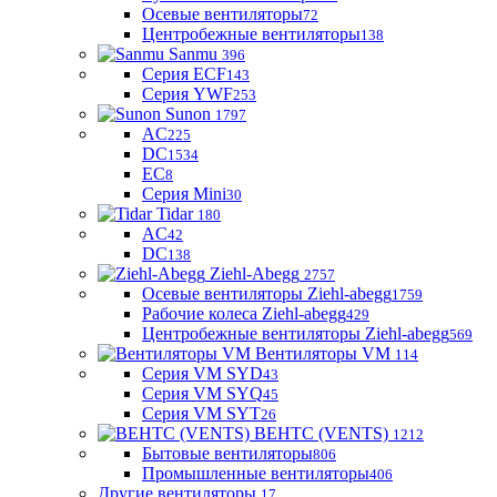
Осевые вентиляторы
72
Центробежные вентиляторы
138
Sanmu
396
Серия ECF
143
Серия YWF
253
Sunon
1797
AC
225
DC
1534
EC
8
Серия Mini
30
Tidar
180
AC
42
DC
138
Ziehl-Abegg
2757
Осевые вентиляторы Ziehl-abegg
1759
Рабочие колеса Ziehl-abegg
429
Центробежные вентиляторы Ziehl-abegg
569
Вентиляторы VM
114
Серия VM SYD
43
Серия VM SYQ
45
Серия VM SYT
26
ВЕНТС (VENTS)
1212
Бытовые вентиляторы
806
Промышленные вентиляторы
406
Другие вентиляторы
17