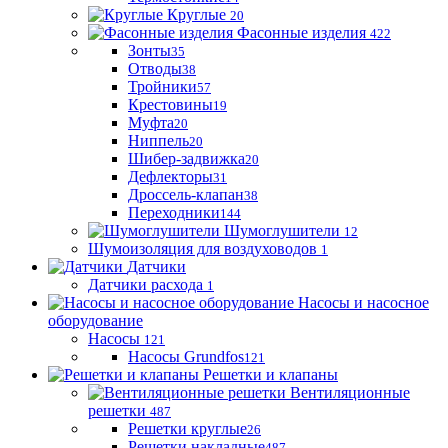
Круглые
20
Фасонные изделия
422
Зонты
35
Отводы
38
Тройники
57
Крестовины
19
Муфта
20
Ниппель
20
Шибер-задвижка
20
Дефлекторы
31
Дроссель-клапан
38
Переходники
144
Шумоглушители
12
Шумоизоляция для воздуховодов
1
Датчики
Датчики расхода
1
Насосы и насосное
оборудование
Насосы
121
Насосы Grundfos
121
Решетки и клапаны
Вентиляционные
решетки
487
Решетки круглые
26
Решетки накладные
487