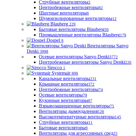
Струйные вентиляторы
2
Центробежные вентиляторы
82
Шахтные вентиляторы
6
Шумоизолированные вентиляторы
12
Blauberg
229
Бытовые вентиляторы Blauberg
50
Промышленные вентиляторы Blauberg
179
Dospel
9
Вентиляторы Sanyo
Denki
3998
Осевые вентиляторы Sanyo Denki
3772
Центробежные вентиляторы Sanyo Denki
226
Sirocco
1
Systemair
898
Канальные вентиляторы
231
Крышные вентиляторы
372
Центробежные вентиляторы
74
Осевые вентиляторы
79
Кухонные вентиляторы
87
Взрывозащищенные вентиляторы
75
Вентиляторы дымоудаления
126
Высокотемпературные вентиляторы
145
Струйные вентиляторы
11
Бытовые вентиляторы
9
Вентиляторы для агрессивных сред
25