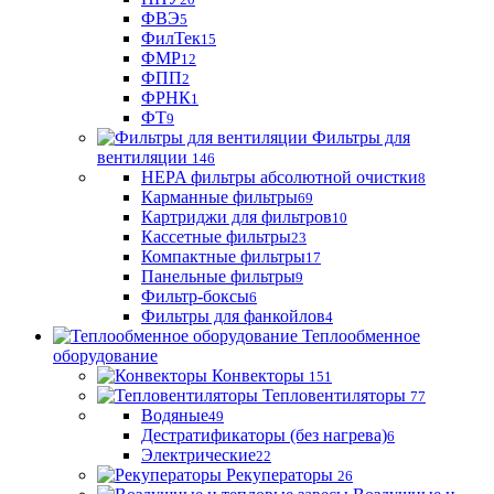
ФВЭ
5
ФилТек
15
ФМР
12
ФПП
2
ФРНК
1
ФТ
9
Фильтры для
вентиляции
146
HEPA фильтры абсолютной очистки
8
Карманные фильтры
69
Картриджи для фильтров
10
Кассетные фильтры
23
Компактные фильтры
17
Панельные фильтры
9
Фильтр-боксы
6
Фильтры для фанкойлов
4
Теплообменное
оборудование
Конвекторы
151
Тепловентиляторы
77
Водяные
49
Дестратификаторы (без нагрева)
6
Электрические
22
Рекуператоры
26