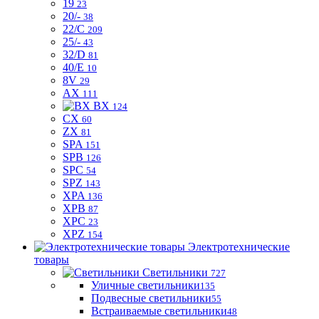
19
23
20/-
38
22/C
209
25/-
43
32/D
81
40/E
10
8V
29
AX
111
BX
124
CX
60
ZX
81
SPA
151
SPB
126
SPC
54
SPZ
143
XPA
136
XPB
87
XPC
23
XPZ
154
Электротехнические
товары
Светильники
727
Уличные светильники
135
Подвесные светильники
55
Встраиваемые светильники
48