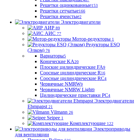
Решетки оцинкованные
153
Решетки сетчатые
166
Решетки ячеистые
2
Электродвигатели
АИР
89
АИС
77
Мотор-редукторы
1
Редукторы ESQ
(Элком)
76
Вариаторы
5
Конические KA
20
Плоские цилиндрические FA
9
Соосные цилиндрические R
16
Соосные цилиндрические RC
4
Червячные NMRW
9
Червячные NMRW Light
9
Цилиндрические приставки PC
4
Электродвигатели
Ebmpapst
21
Vilmann
26
Seipee
1
Комплектующие
122
Электроприводы
для вентиляции