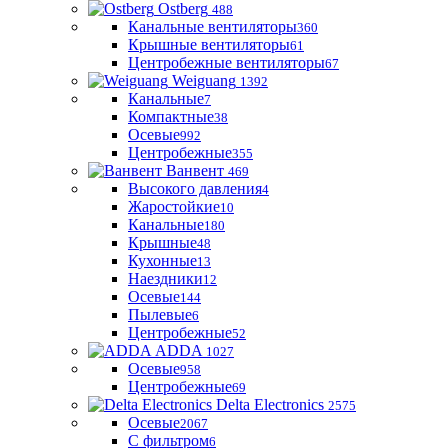
Ostberg
488
Канальные вентиляторы
360
Крышные вентиляторы
61
Центробежные вентиляторы
67
Weiguang
1392
Канальные
7
Компактные
38
Осевые
992
Центробежные
355
Ванвент
469
Высокого давления
4
Жаростойкие
10
Канальные
180
Крышные
48
Кухонные
13
Наездники
12
Осевые
144
Пылевые
6
Центробежные
52
ADDA
1027
Осевые
958
Центробежные
69
Delta Electronics
2575
Осевые
2067
С фильтром
6