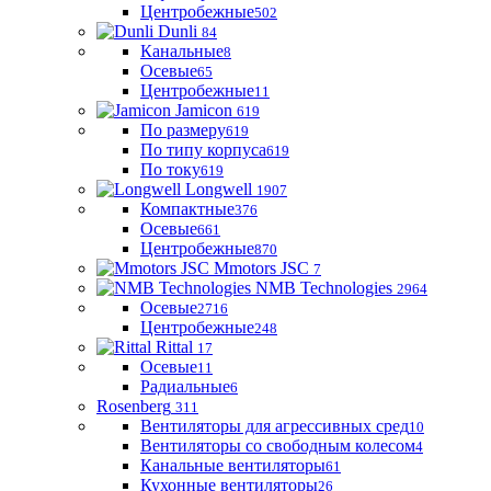
Центробежные
502
Dunli
84
Канальные
8
Осевые
65
Центробежные
11
Jamicon
619
По размеру
619
По типу корпуса
619
По току
619
Longwell
1907
Компактные
376
Осевые
661
Центробежные
870
Mmotors JSC
7
NMB Technologies
2964
Осевые
2716
Центробежные
248
Rittal
17
Осевые
11
Радиальные
6
Rosenberg
311
Вентиляторы для агрессивных сред
10
Вентиляторы со свободным колесом
4
Канальные вентиляторы
61
Кухонные вентиляторы
26