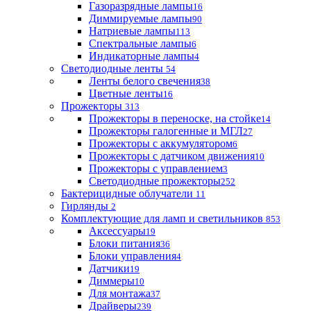
Газоразрядные лампы
16
Диммируемые лампы
90
Натриевые лампы
113
Спектральные лампы
6
Индикаторные лампы
4
Светодиодные ленты
54
Ленты белого свечения
38
Цветные ленты
16
Прожекторы
313
Прожекторы в переноске, на стойке
14
Прожекторы галогенные и МГЛ
27
Прожекторы с аккумулятором
6
Прожекторы с датчиком движения
10
Прожекторы с управлением
3
Светодиодные прожекторы
252
Бактерицидные облучатели
11
Гирлянды
2
Комплектующие для ламп и светильников
853
Аксессуары
19
Блоки питания
36
Блоки управления
4
Датчики
19
Диммеры
10
Для монтажа
37
Драйверы
239