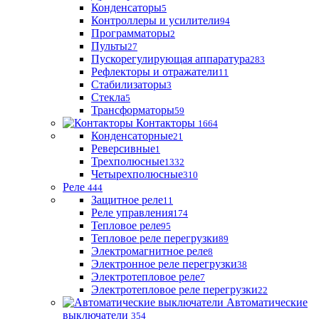
Конденсаторы
5
Контроллеры и усилители
94
Программаторы
2
Пульты
27
Пускорегулирующая аппаратура
283
Рефлекторы и отражатели
11
Стабилизаторы
3
Стекла
5
Трансформаторы
59
Контакторы
1664
Конденсаторные
21
Реверсивные
1
Трехполюсные
1332
Четырехполюсные
310
Реле
444
Защитное реле
11
Реле управления
174
Тепловое реле
95
Тепловое реле перегрузки
89
Электромагнитное реле
8
Электронное реле перегрузки
38
Электротепловое реле
7
Электротепловое реле перегрузки
22
Автоматические
выключатели
354