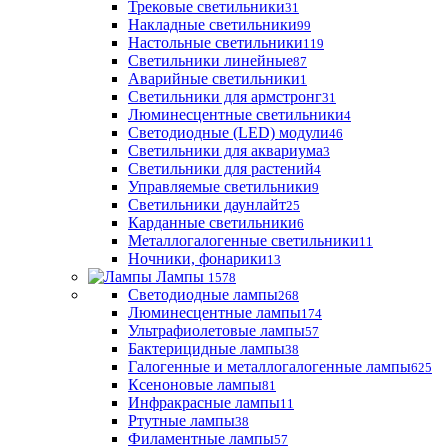
Трековые светильники
31
Накладные светильники
99
Настольные светильники
119
Светильники линейные
87
Аварийные светильники
1
Светильники для армстронг
31
Люминесцентные светильники
4
Светодиодные (LED) модули
46
Светильники для аквариума
3
Светильники для растений
4
Управляемые светильники
9
Светильники даунлайт
25
Карданные светильники
6
Металлогалогенные светильники
11
Ночники, фонарики
13
Лампы
1578
Светодиодные лампы
268
Люминесцентные лампы
174
Ультрафиолетовые лампы
57
Бактерицидные лампы
38
Галогенные и металлогалогенные лампы
625
Ксеноновые лампы
81
Инфракрасные лампы
11
Ртутные лампы
38
Филаментные лампы
57