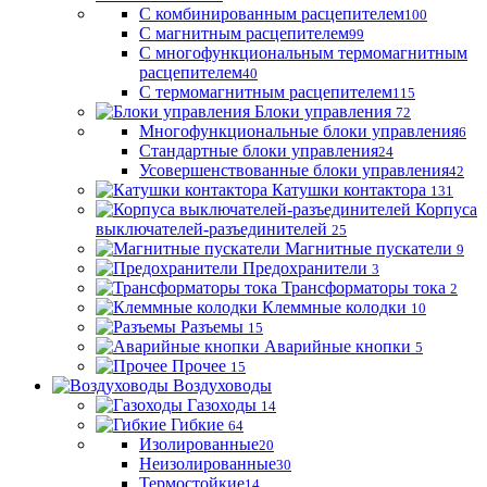
С комбинированным расцепителем
100
С магнитным расцепителем
99
С многофункциональным термомагнитным
расцепителем
40
С термомагнитным расцепителем
115
Блоки управления
72
Многофункциональные блоки управления
6
Стандартные блоки управления
24
Усовершенствованные блоки управления
42
Катушки контактора
131
Корпуса
выключателей-разъединителей
25
Магнитные пускатели
9
Предохранители
3
Трансформаторы тока
2
Клеммные колодки
10
Разъемы
15
Аварийные кнопки
5
Прочее
15
Воздуховоды
Газоходы
14
Гибкие
64
Изолированные
20
Неизолированные
30
Термостойкие
14