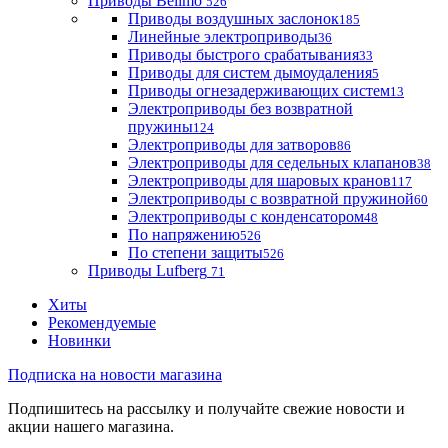
Приводы Belimo
526
Приводы воздушных заслонок
185
Линейные электроприводы
36
Приводы быстрого срабатывания
33
Приводы для систем дымоудаления
5
Приводы огнезадерживающих систем
13
Электроприводы без возвратной
пружины
124
Электроприводы для затворов
86
Электроприводы для седельных клапанов
38
Электроприводы для шаровых кранов
117
Электроприводы с возвратной пружиной
60
Электроприводы с конденсатором
48
По напряжению
526
По степени защиты
526
Приводы Lufberg
71
Хиты
Рекомендуемые
Новинки
Подписка на новости магазина
Подпишитесь на рассылку и получайте свежие новости и
акции нашего магазина.