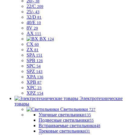
20/-
38
22/C
209
25/-
43
32/D
81
40/E
10
8V
29
AX
111
BX
124
CX
60
ZX
81
SPA
151
SPB
126
SPC
54
SPZ
143
XPA
136
XPB
87
XPC
23
XPZ
154
Электротехнические
товары
Светильники
727
Уличные светильники
135
Подвесные светильники
55
Встраиваемые светильники
48
Трековые светильники
31