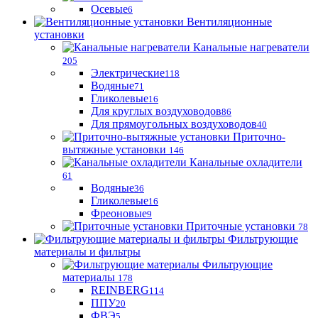
Осевые
6
Вентиляционные
установки
Канальные нагреватели
205
Электрические
118
Водяные
71
Гликолевые
16
Для круглых воздуховодов
86
Для прямоугольных воздуховодов
40
Приточно-
вытяжные установки
146
Канальные охладители
61
Водяные
36
Гликолевые
16
Фреоновые
9
Приточные установки
78
Фильтрующие
материалы и фильтры
Фильтрующие
материaлы
178
REINBERG
114
ППУ
20
ФВЭ
5