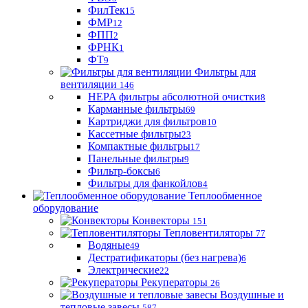
ФилТек
15
ФМР
12
ФПП
2
ФРНК
1
ФТ
9
Фильтры для
вентиляции
146
HEPA фильтры абсолютной очистки
8
Карманные фильтры
69
Картриджи для фильтров
10
Кассетные фильтры
23
Компактные фильтры
17
Панельные фильтры
9
Фильтр-боксы
6
Фильтры для фанкойлов
4
Теплообменное
оборудование
Конвекторы
151
Тепловентиляторы
77
Водяные
49
Дестратификаторы (без нагрева)
6
Электрические
22
Рекуператоры
26
Воздушные и
тепловые завесы
587