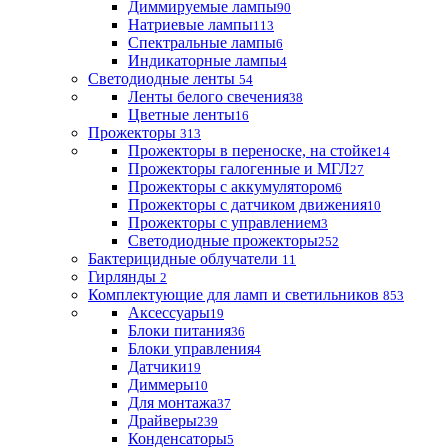
Диммируемые лампы
90
Натриевые лампы
113
Спектральные лампы
6
Индикаторные лампы
4
Светодиодные ленты
54
Ленты белого свечения
38
Цветные ленты
16
Прожекторы
313
Прожекторы в переноске, на стойке
14
Прожекторы галогенные и МГЛ
27
Прожекторы с аккумулятором
6
Прожекторы с датчиком движения
10
Прожекторы с управлением
3
Светодиодные прожекторы
252
Бактерицидные облучатели
11
Гирлянды
2
Комплектующие для ламп и светильников
853
Аксессуары
19
Блоки питания
36
Блоки управления
4
Датчики
19
Диммеры
10
Для монтажа
37
Драйверы
239
Конденсаторы
5