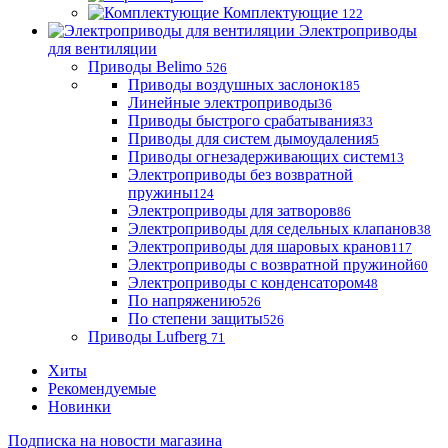
Комплектующие
122
Электроприводы
для вентиляции
Приводы Belimo
526
Приводы воздушных заслонок
185
Линейные электроприводы
36
Приводы быстрого срабатывания
33
Приводы для систем дымоудаления
5
Приводы огнезадерживающих систем
13
Электроприводы без возвратной
пружины
124
Электроприводы для затворов
86
Электроприводы для седельных клапанов
38
Электроприводы для шаровых кранов
117
Электроприводы с возвратной пружиной
60
Электроприводы с конденсатором
48
По напряжению
526
По степени защиты
526
Приводы Lufberg
71
Хиты
Рекомендуемые
Новинки
Подписка на новости магазина