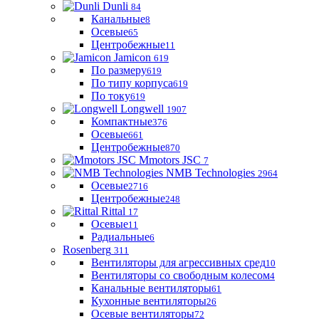
Dunli
84
Канальные
8
Осевые
65
Центробежные
11
Jamicon
619
По размеру
619
По типу корпуса
619
По току
619
Longwell
1907
Компактные
376
Осевые
661
Центробежные
870
Mmotors JSC
7
NMB Technologies
2964
Осевые
2716
Центробежные
248
Rittal
17
Осевые
11
Радиальные
6
Rosenberg
311
Вентиляторы для агрессивных сред
10
Вентиляторы со свободным колесом
4
Канальные вентиляторы
61
Кухонные вентиляторы
26
Осевые вентиляторы
72