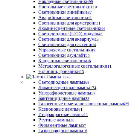
Накладные светильники
99
Настольные светильники
119
Светильники линейные
87
Аварийные светильники
1
Светильники для армстронг
31
Люминесцентные светильники
4
Светодиодные (LED) модули
46
Светильники для аквариума
3
Светильники для растений
4
Управляемые светильники
9
Светильники даунлайт
25
Карданные светильники
6
Металлогалогенные светильники
11
Ночники, фонарики
13
Лампы
1578
Светодиодные лампы
268
Люминесцентные лампы
174
Ультрафиолетовые лампы
57
Бактерицидные лампы
38
Галогенные и металлогалогенные лампы
625
Ксеноновые лампы
81
Инфракрасные лампы
11
Ртутные лампы
38
Филаментные лампы
57
Газоразрядные лампы
16