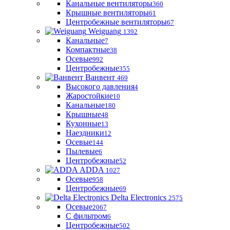
Канальные вентиляторы
360
Крышные вентиляторы
61
Центробежные вентиляторы
67
Weiguang
1392
Канальные
7
Компактные
38
Осевые
992
Центробежные
355
Ванвент
469
Высокого давления
4
Жаростойкие
10
Канальные
180
Крышные
48
Кухонные
13
Наездники
12
Осевые
144
Пылевые
6
Центробежные
52
ADDA
1027
Осевые
958
Центробежные
69
Delta Electronics
2575
Осевые
2067
С фильтром
6
Центробежные
502