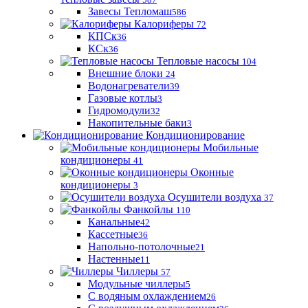
Завесы Тепломаш
586
Калориферы
72
КПСк
36
КСк
36
Тепловые насосы
104
Внешние блоки
24
Водонагреватели
39
Газовые котлы
3
Гидромодули
32
Накопительные баки
3
Кондиционирование
Мобильные
кондиционеры
41
Оконные
кондиционеры
3
Осушители воздуха
37
Фанкойлы
110
Канальные
42
Кассетные
36
Напольно-потолочные
21
Настенные
11
Чиллеры
57
Модульные чиллеры
5
С водяным охлаждением
26