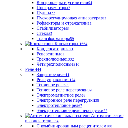
Контроллеры и усилители
94
Программаторы
2
Пульты
27
Пускорегулирующая аппаратура
283
Рефлекторы и отражатели
11
Стабилизаторы
3
Стекла
5
Трансформаторы
59
Контакторы
1664
Конденсаторные
21
Реверсивные
1
Трехполюсные
1332
Четырехполюсные
310
Реле
444
Защитное реле
11
Реле управления
174
Тепловое реле
95
Тепловое реле перегрузки
89
Электромагнитное реле
8
Электронное реле перегрузки
38
Электротепловое реле
7
Электротепловое реле перегрузки
22
Автоматические
выключатели
354
С комбинированным расцепителем
100