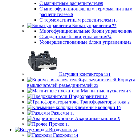
С магнитным расцепителем
99
С многофункциональным термомагнитным
расцепителем
40
С термомагнитным расцепителем
115
Блоки управления
72
Многофункциональные блоки управления
6
Стандартные блоки управления
24
Усовершенствованные блоки управления
42
Катушки контактора
131
Корпуса
выключателей-разъединителей
25
Магнитные пускатели
9
Предохранители
3
Трансформаторы тока
2
Клеммные колодки
10
Разъемы
15
Аварийные кнопки
5
Прочее
15
Воздуховоды
Газоходы
14