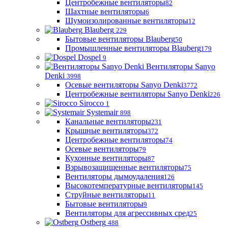
Центробежные вентиляторы
82
Шахтные вентиляторы
6
Шумоизолированные вентиляторы
12
Blauberg
229
Бытовые вентиляторы Blauberg
50
Промышленные вентиляторы Blauberg
179
Dospel
9
Вентиляторы Sanyo
Denki
3998
Осевые вентиляторы Sanyo Denki
3772
Центробежные вентиляторы Sanyo Denki
226
Sirocco
1
Systemair
898
Канальные вентиляторы
231
Крышные вентиляторы
372
Центробежные вентиляторы
74
Осевые вентиляторы
79
Кухонные вентиляторы
87
Взрывозащищенные вентиляторы
75
Вентиляторы дымоудаления
126
Высокотемпературные вентиляторы
145
Струйные вентиляторы
11
Бытовые вентиляторы
9
Вентиляторы для агрессивных сред
25
Ostberg
488