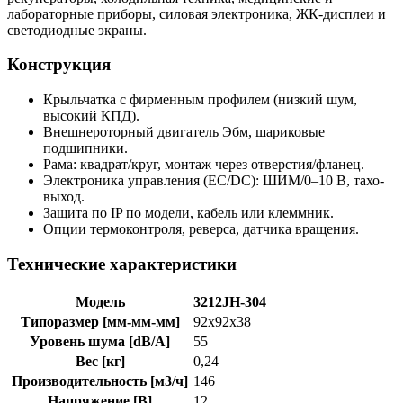
лабораторные приборы, силовая электроника, ЖК-дисплеи и
светодиодные экраны.
Конструкция
Крыльчатка с фирменным профилем (низкий шум,
высокий КПД).
Внешнероторный двигатель Эбм, шариковые
подшипники.
Рама: квадрат/круг, монтаж через отверстия/фланец.
Электроника управления (EC/DC): ШИМ/0–10 В, тахо-
выход.
Защита по IP по модели, кабель или клеммник.
Опции термоконтроля, реверса, датчика вращения.
Технические характеристики
Модель
3212JH-304
Типоразмер [мм-мм-мм]
92x92x38
Уровень шума [dB/A]
55
Вес [кг]
0,24
Производительность [м3/ч]
146
Напряжение [В]
12