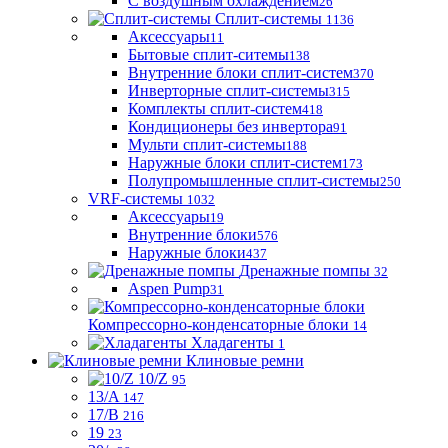
С воздушным охлаждением
26
Сплит-системы
1136
Аксессуары
11
Бытовые сплит-ситемы
138
Внутренние блоки сплит-систем
370
Инверторные сплит-системы
315
Комплекты сплит-систем
418
Кондиционеры без инвертора
91
Мульти сплит-системы
188
Наружные блоки сплит-систем
173
Полупромышленные сплит-системы
250
VRF-системы
1032
Аксессуары
19
Внутренние блоки
576
Наружные блоки
437
Дренажные помпы
32
Aspen Pump
31
Компрессорно-конденсаторные блоки
14
Хладагенты
1
Клиновые ремни
10/Z
95
13/A
147
17/B
216
19
23