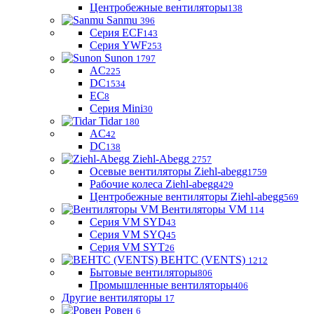
Центробежные вентиляторы
138
Sanmu
396
Серия ECF
143
Серия YWF
253
Sunon
1797
AC
225
DC
1534
EC
8
Серия Mini
30
Tidar
180
AC
42
DC
138
Ziehl-Abegg
2757
Осевые вентиляторы Ziehl-abegg
1759
Рабочие колеса Ziehl-abegg
429
Центробежные вентиляторы Ziehl-abegg
569
Вентиляторы VM
114
Серия VM SYD
43
Серия VM SYQ
45
Серия VM SYT
26
ВЕНТС (VENTS)
1212
Бытовые вентиляторы
806
Промышленные вентиляторы
406
Другие вентиляторы
17
Ровен
6