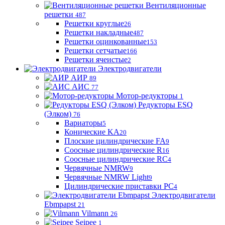
Вентиляционные
решетки
487
Решетки круглые
26
Решетки накладные
487
Решетки оцинкованные
153
Решетки сетчатые
166
Решетки ячеистые
2
Электродвигатели
АИР
89
АИС
77
Мотор-редукторы
1
Редукторы ESQ
(Элком)
76
Вариаторы
5
Конические KA
20
Плоские цилиндрические FA
9
Соосные цилиндрические R
16
Соосные цилиндрические RC
4
Червячные NMRW
9
Червячные NMRW Light
9
Цилиндрические приставки PC
4
Электродвигатели
Ebmpapst
21
Vilmann
26
Seipee
1