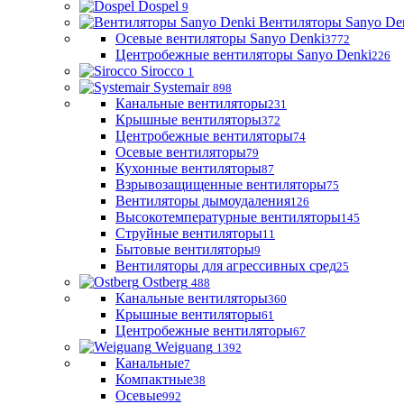
Dospel
9
Вентиляторы Sanyo De
Осевые вентиляторы Sanyo Denki
3772
Центробежные вентиляторы Sanyo Denki
226
Sirocco
1
Systemair
898
Канальные вентиляторы
231
Крышные вентиляторы
372
Центробежные вентиляторы
74
Осевые вентиляторы
79
Кухонные вентиляторы
87
Взрывозащищенные вентиляторы
75
Вентиляторы дымоудаления
126
Высокотемпературные вентиляторы
145
Струйные вентиляторы
11
Бытовые вентиляторы
9
Вентиляторы для агрессивных сред
25
Ostberg
488
Канальные вентиляторы
360
Крышные вентиляторы
61
Центробежные вентиляторы
67
Weiguang
1392
Канальные
7
Компактные
38
Осевые
992