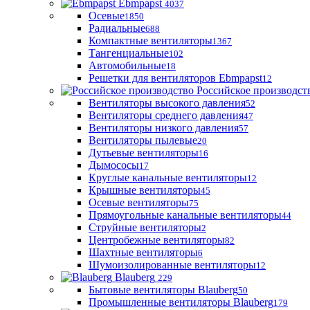
Ebmpapst
4037
Осевые
1850
Радиальные
688
Компактные вентиляторы
1367
Тангенциальные
102
Автомобильные
18
Решетки для вентиляторов Ebmpapst
12
Российское производст
Вентиляторы высокого давления
52
Вентиляторы среднего давления
47
Вентиляторы низкого давления
57
Вентиляторы пылевые
20
Дутьевые вентиляторы
16
Дымососы
17
Круглые канальные вентиляторы
12
Крышные вентиляторы
45
Осевые вентиляторы
75
Прямоугольные канальные вентиляторы
44
Струйные вентиляторы
2
Центробежные вентиляторы
82
Шахтные вентиляторы
6
Шумоизолированные вентиляторы
12
Blauberg
229
Бытовые вентиляторы Blauberg
50
Промышленные вентиляторы Blauberg
179