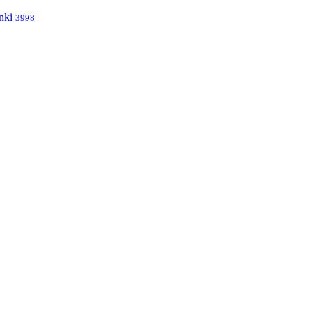
nki
3998