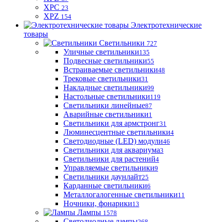
XPC
23
XPZ
154
Электротехнические
товары
Светильники
727
Уличные светильники
135
Подвесные светильники
55
Встраиваемые светильники
48
Трековые светильники
31
Накладные светильники
99
Настольные светильники
119
Светильники линейные
87
Аварийные светильники
1
Светильники для армстронг
31
Люминесцентные светильники
4
Светодиодные (LED) модули
46
Светильники для аквариума
3
Светильники для растений
4
Управляемые светильники
9
Светильники даунлайт
25
Карданные светильники
6
Металлогалогенные светильники
11
Ночники, фонарики
13
Лампы
1578
Светодиодные лампы
268