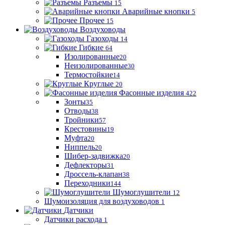
Разъемы
15
Аварийные кнопки
5
Прочее
15
Воздуховоды
Газоходы
14
Гибкие
64
Изолированные
20
Неизолированные
30
Термостойкие
14
Круглые
20
Фасонные изделия
422
Зонты
35
Отводы
38
Тройники
57
Крестовины
19
Муфта
20
Ниппель
20
Шибер-задвижка
20
Дефлекторы
31
Дроссель-клапан
38
Переходники
144
Шумоглушители
12
Шумоизоляция для воздуховодов
1
Датчики
Датчики расхода
1