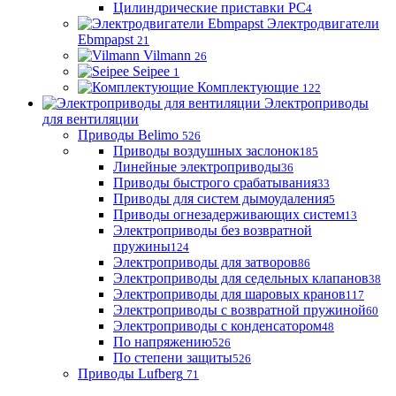
Цилиндрические приставки PC
4
Электродвигатели
Ebmpapst
21
Vilmann
26
Seipee
1
Комплектующие
122
Электроприводы
для вентиляции
Приводы Belimo
526
Приводы воздушных заслонок
185
Линейные электроприводы
36
Приводы быстрого срабатывания
33
Приводы для систем дымоудаления
5
Приводы огнезадерживающих систем
13
Электроприводы без возвратной
пружины
124
Электроприводы для затворов
86
Электроприводы для седельных клапанов
38
Электроприводы для шаровых кранов
117
Электроприводы с возвратной пружиной
60
Электроприводы с конденсатором
48
По напряжению
526
По степени защиты
526
Приводы Lufberg
71