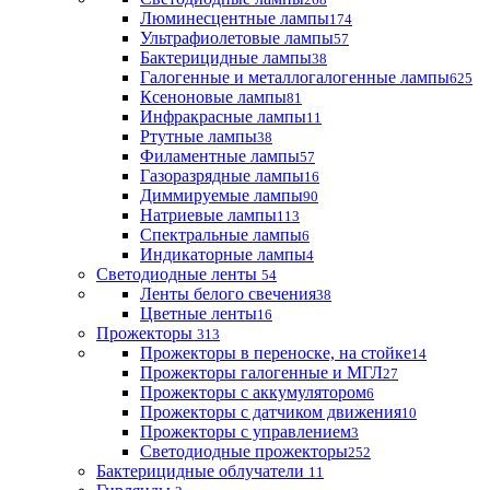
Люминесцентные лампы
174
Ультрафиолетовые лампы
57
Бактерицидные лампы
38
Галогенные и металлогалогенные лампы
625
Ксеноновые лампы
81
Инфракрасные лампы
11
Ртутные лампы
38
Филаментные лампы
57
Газоразрядные лампы
16
Диммируемые лампы
90
Натриевые лампы
113
Спектральные лампы
6
Индикаторные лампы
4
Светодиодные ленты
54
Ленты белого свечения
38
Цветные ленты
16
Прожекторы
313
Прожекторы в переноске, на стойке
14
Прожекторы галогенные и МГЛ
27
Прожекторы с аккумулятором
6
Прожекторы с датчиком движения
10
Прожекторы с управлением
3
Светодиодные прожекторы
252
Бактерицидные облучатели
11