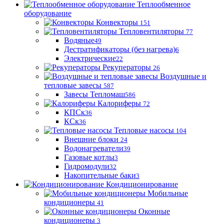
Теплообменное
оборудование
Конвекторы
151
Тепловентиляторы
77
Водяные
49
Дестратификаторы (без нагрева)
6
Электрические
22
Рекуператоры
26
Воздушные и
тепловые завесы
587
Завесы Тепломаш
586
Калориферы
72
КПСк
36
КСк
36
Тепловые насосы
104
Внешние блоки
24
Водонагреватели
39
Газовые котлы
3
Гидромодули
32
Накопительные баки
3
Кондиционирование
Мобильные
кондиционеры
41
Оконные
кондиционеры
3