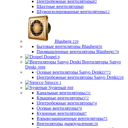
Центробежные вентиляторы
82
Шахтные вентиляторы
6
Шумоизолированные вентиляторы
12
Blauberg
229
Бытовые вентиляторы Blauberg
50
Промышленные вентиляторы Blauberg
179
Dospel
9
Вентиляторы Sanyo
Denki
3998
Осевые вентиляторы Sanyo Denki
3772
Центробежные вентиляторы Sanyo Denki
226
Sirocco
1
Systemair
898
Канальные вентиляторы
231
Крышные вентиляторы
372
Центробежные вентиляторы
74
Осевые вентиляторы
79
Кухонные вентиляторы
87
Взрывозащищенные вентиляторы
75
Вентиляторы дымоудаления
126