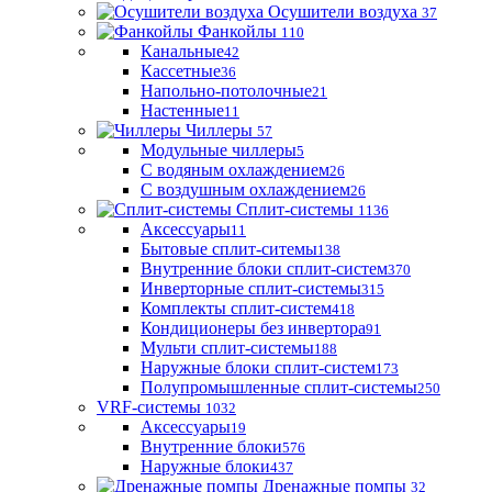
Осушители воздуха
37
Фанкойлы
110
Канальные
42
Кассетные
36
Напольно-потолочные
21
Настенные
11
Чиллеры
57
Модульные чиллеры
5
С водяным охлаждением
26
С воздушным охлаждением
26
Сплит-системы
1136
Аксессуары
11
Бытовые сплит-ситемы
138
Внутренние блоки сплит-систем
370
Инверторные сплит-системы
315
Комплекты сплит-систем
418
Кондиционеры без инвертора
91
Мульти сплит-системы
188
Наружные блоки сплит-систем
173
Полупромышленные сплит-системы
250
VRF-системы
1032
Аксессуары
19
Внутренние блоки
576
Наружные блоки
437
Дренажные помпы
32