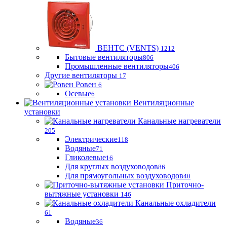
ВЕНТС (VENTS)
1212
Бытовые вентиляторы
806
Промышленные вентиляторы
406
Другие вентиляторы
17
Ровен
6
Осевые
6
Вентиляционные
установки
Канальные нагреватели
205
Электрические
118
Водяные
71
Гликолевые
16
Для круглых воздуховодов
86
Для прямоугольных воздуховодов
40
Приточно-
вытяжные установки
146
Канальные охладители
61
Водяные
36