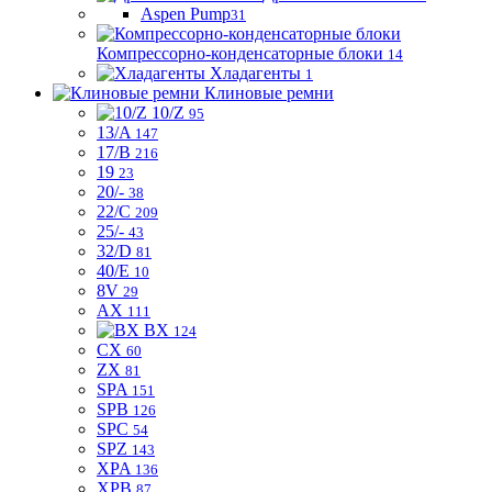
Aspen Pump
31
Компрессорно-конденсаторные блоки
14
Хладагенты
1
Клиновые ремни
10/Z
95
13/A
147
17/B
216
19
23
20/-
38
22/C
209
25/-
43
32/D
81
40/E
10
8V
29
AX
111
BX
124
CX
60
ZX
81
SPA
151
SPB
126
SPC
54
SPZ
143
XPA
136
XPB
87