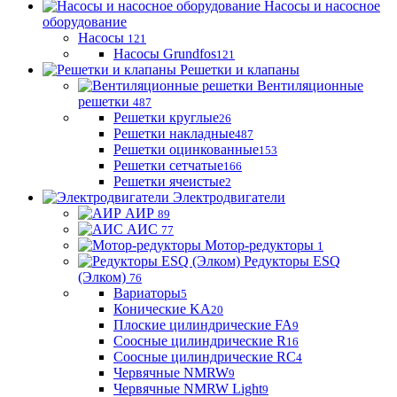
Насосы и насосное
оборудование
Насосы
121
Насосы Grundfos
121
Решетки и клапаны
Вентиляционные
решетки
487
Решетки круглые
26
Решетки накладные
487
Решетки оцинкованные
153
Решетки сетчатые
166
Решетки ячеистые
2
Электродвигатели
АИР
89
АИС
77
Мотор-редукторы
1
Редукторы ESQ
(Элком)
76
Вариаторы
5
Конические KA
20
Плоские цилиндрические FA
9
Соосные цилиндрические R
16
Соосные цилиндрические RC
4
Червячные NMRW
9
Червячные NMRW Light
9