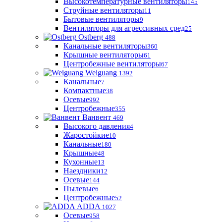
Высокотемпературные вентиляторы
145
Струйные вентиляторы
11
Бытовые вентиляторы
9
Вентиляторы для агрессивных сред
25
Ostberg
488
Канальные вентиляторы
360
Крышные вентиляторы
61
Центробежные вентиляторы
67
Weiguang
1392
Канальные
7
Компактные
38
Осевые
992
Центробежные
355
Ванвент
469
Высокого давления
4
Жаростойкие
10
Канальные
180
Крышные
48
Кухонные
13
Наездники
12
Осевые
144
Пылевые
6
Центробежные
52
ADDA
1027
Осевые
958