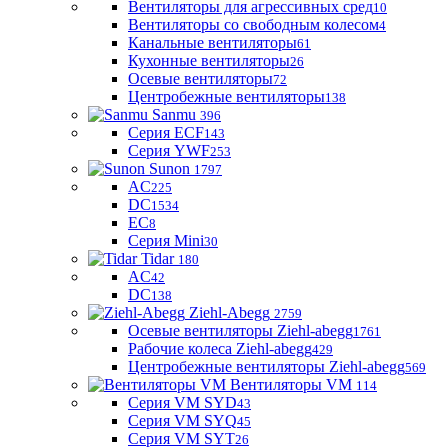
Вентиляторы для агрессивных сред
10
Вентиляторы со свободным колесом
4
Канальные вентиляторы
61
Кухонные вентиляторы
26
Осевые вентиляторы
72
Центробежные вентиляторы
138
Sanmu
396
Серия ECF
143
Серия YWF
253
Sunon
1797
AC
225
DC
1534
EC
8
Серия Mini
30
Tidar
180
AC
42
DC
138
Ziehl-Abegg
2759
Осевые вентиляторы Ziehl-abegg
1761
Рабочие колеса Ziehl-abegg
429
Центробежные вентиляторы Ziehl-abegg
569
Вентиляторы VM
114
Серия VM SYD
43
Серия VM SYQ
45
Серия VM SYT
26