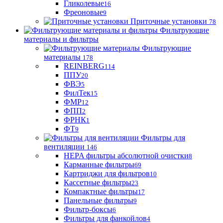
Гликолевые
16
Фреоновые
9
Приточные установки
78
Фильтрующие
материалы и фильтры
Фильтрующие
материaлы
178
REINBERG
114
ППУ
20
ФВЭ
5
ФилТек
15
ФМР
12
ФПП
2
ФРНК
1
ФТ
9
Фильтры для
вентиляции
146
HEPA фильтры абсолютной очистки
8
Карманные фильтры
69
Картриджи для фильтров
10
Кассетные фильтры
23
Компактные фильтры
17
Панельные фильтры
9
Фильтр-боксы
6
Фильтры для фанкойлов
4