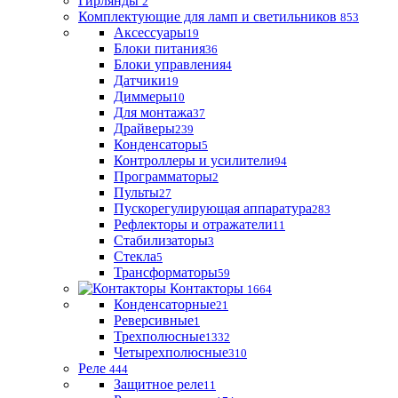
Гирлянды
2
Комплектующие для ламп и светильников
853
Аксессуары
19
Блоки питания
36
Блоки управления
4
Датчики
19
Диммеры
10
Для монтажа
37
Драйверы
239
Конденсаторы
5
Контроллеры и усилители
94
Программаторы
2
Пульты
27
Пускорегулирующая аппаратура
283
Рефлекторы и отражатели
11
Стабилизаторы
3
Стекла
5
Трансформаторы
59
Контакторы
1664
Конденсаторные
21
Реверсивные
1
Трехполюсные
1332
Четырехполюсные
310
Реле
444
Защитное реле
11