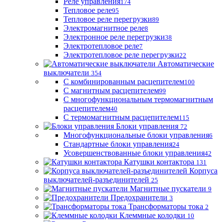
Реле управления
174
Тепловое реле
95
Тепловое реле перегрузки
89
Электромагнитное реле
8
Электронное реле перегрузки
38
Электротепловое реле
7
Электротепловое реле перегрузки
22
Автоматические
выключатели
354
С комбинированным расцепителем
100
С магнитным расцепителем
99
С многофункциональным термомагнитным
расцепителем
40
С термомагнитным расцепителем
115
Блоки управления
72
Многофункциональные блоки управления
6
Стандартные блоки управления
24
Усовершенствованные блоки управления
42
Катушки контактора
131
Корпуса
выключателей-разъединителей
25
Магнитные пускатели
9
Предохранители
3
Трансформаторы тока
2
Клеммные колодки
10