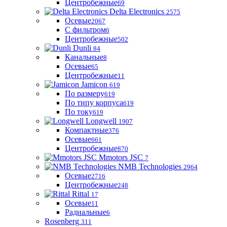
Центробежные
69
Delta Electronics
2575
Осевые
2067
С фильтром
6
Центробежные
502
Dunli
84
Канальные
8
Осевые
65
Центробежные
11
Jamicon
619
По размеру
619
По типу корпуса
619
По току
619
Longwell
1907
Компактные
376
Осевые
661
Центробежные
870
Mmotors JSC
7
NMB Technologies
2964
Осевые
2716
Центробежные
248
Rittal
17
Осевые
11
Радиальные
6
Rosenberg
311