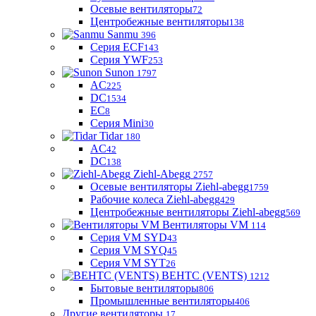
Осевые вентиляторы
72
Центробежные вентиляторы
138
Sanmu
396
Серия ECF
143
Серия YWF
253
Sunon
1797
AC
225
DC
1534
EC
8
Серия Mini
30
Tidar
180
AC
42
DC
138
Ziehl-Abegg
2757
Осевые вентиляторы Ziehl-abegg
1759
Рабочие колеса Ziehl-abegg
429
Центробежные вентиляторы Ziehl-abegg
569
Вентиляторы VM
114
Серия VM SYD
43
Серия VM SYQ
45
Серия VM SYT
26
ВЕНТС (VENTS)
1212
Бытовые вентиляторы
806
Промышленные вентиляторы
406
Другие вентиляторы
17