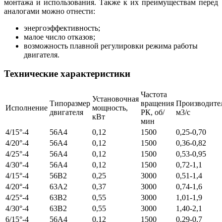
монтажа и использования. Также к их преимуществам перед
аналогами можно отнести:
энергоэффективность;
малое число отказов;
возможность плавной регулировки режима работы
двигателя.
Технические характеристики
Частота
Установочная
Типоразмер
вращения
Производител
Исполнение
мощность,
двигателя
РК, об/
м3/с
кВт
мин
4/15°-4
56A4
0,12
1500
0,25-0,70
4/20°-4
56A4
0,12
1500
0,36-0,82
4/25°-4
56A4
0,12
1500
0,53-0,95
4/30°-4
56A4
0,12
1500
0,72-1,1
4/15°-4
56B2
0,25
3000
0,51-1,4
4/20°-4
63A2
0,37
3000
0,74-1,6
4/25°-4
63B2
0,55
3000
1,01-1,9
4/30°-4
63B2
0,55
3000
1,40-2,1
6/15°-4
56A4
0,12
1500
0,29-0,7