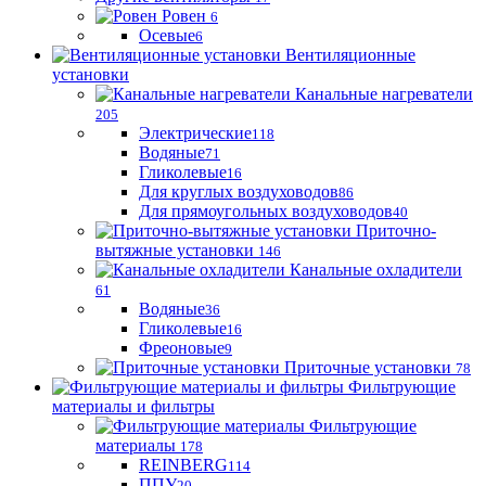
Ровен
6
Осевые
6
Вентиляционные
установки
Канальные нагреватели
205
Электрические
118
Водяные
71
Гликолевые
16
Для круглых воздуховодов
86
Для прямоугольных воздуховодов
40
Приточно-
вытяжные установки
146
Канальные охладители
61
Водяные
36
Гликолевые
16
Фреоновые
9
Приточные установки
78
Фильтрующие
материалы и фильтры
Фильтрующие
материaлы
178
REINBERG
114
ППУ
20