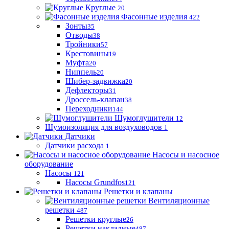
Круглые
20
Фасонные изделия
422
Зонты
35
Отводы
38
Тройники
57
Крестовины
19
Муфта
20
Ниппель
20
Шибер-задвижка
20
Дефлекторы
31
Дроссель-клапан
38
Переходники
144
Шумоглушители
12
Шумоизоляция для воздуховодов
1
Датчики
Датчики расхода
1
Насосы и насосное
оборудование
Насосы
121
Насосы Grundfos
121
Решетки и клапаны
Вентиляционные
решетки
487
Решетки круглые
26
Решетки накладные
487