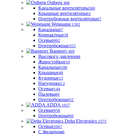
Ostberg
488
Канальные вентиляторы
360
Крышные вентиляторы
61
Центробежные вентиляторы
67
Weiguang
1392
Канальные
7
Компактные
38
Осевые
992
Центробежные
355
Ванвент
469
Высокого давления
4
Жаростойкие
10
Канальные
180
Крышные
48
Кухонные
13
Наездники
12
Осевые
144
Пылевые
6
Центробежные
52
ADDA
1027
Осевые
958
Центробежные
69
Delta Electronics
2575
Осевые
2067
С фильтром
6