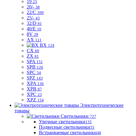
19
23
20/-
38
22/C
209
25/-
43
32/D
81
40/E
10
8V
29
AX
111
BX
124
CX
60
ZX
81
SPA
151
SPB
126
SPC
54
SPZ
143
XPA
136
XPB
87
XPC
23
XPZ
154
Электротехнические
товары
Светильники
727
Уличные светильники
135
Подвесные светильники
55
Встраиваемые светильники
48