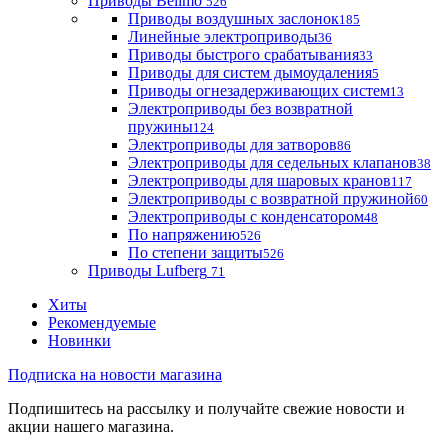
Приводы Belimo
526
Приводы воздушных заслонок
185
Линейные электроприводы
36
Приводы быстрого срабатывания
33
Приводы для систем дымоудаления
5
Приводы огнезадерживающих систем
13
Электроприводы без возвратной
пружины
124
Электроприводы для затворов
86
Электроприводы для седельных клапанов
38
Электроприводы для шаровых кранов
117
Электроприводы с возвратной пружиной
60
Электроприводы с конденсатором
48
По напряжению
526
По степени защиты
526
Приводы Lufberg
71
Хиты
Рекомендуемые
Новинки
Подписка на новости магазина
Подпишитесь на рассылку и получайте свежие новости и
акции нашего магазина.