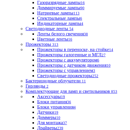
Газоразрядные лампы
16
Диммируемые лампы
90
Натриевые лампы
113
Спектральные лампы
6
Индикаторные лампы
4
Светодиодные ленты
54
Ленты белого свечения
38
Цветные ленты
16
Прожекторы
313
Прожекторы в переноске, на стойке
14
Прожекторы галогенные и МГЛ
27
Прожекторы с аккумулятором
6
Прожекторы с датчиком движения
10
Прожекторы с управлением
3
Светодиодные прожекторы
252
Бактерицидные облучатели
11
Гирлянды
2
Комплектующие для ламп и светильников
853
Аксессуары
19
Блоки питания
36
Блоки управления
4
Датчики
19
Диммеры
10
Для монтажа
37
Драйверы
239