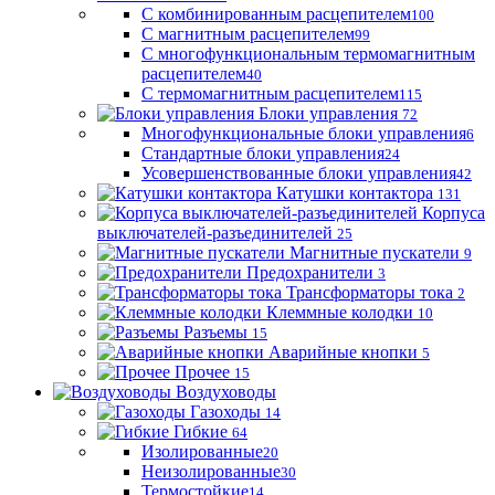
С комбинированным расцепителем
100
С магнитным расцепителем
99
С многофункциональным термомагнитным
расцепителем
40
С термомагнитным расцепителем
115
Блоки управления
72
Многофункциональные блоки управления
6
Стандартные блоки управления
24
Усовершенствованные блоки управления
42
Катушки контактора
131
Корпуса
выключателей-разъединителей
25
Магнитные пускатели
9
Предохранители
3
Трансформаторы тока
2
Клеммные колодки
10
Разъемы
15
Аварийные кнопки
5
Прочее
15
Воздуховоды
Газоходы
14
Гибкие
64
Изолированные
20
Неизолированные
30
Термостойкие
14