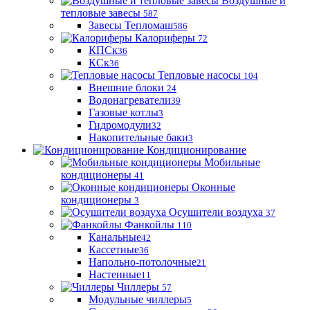
Воздушные и
тепловые завесы
587
Завесы Тепломаш
586
Калориферы
72
КПСк
36
КСк
36
Тепловые насосы
104
Внешние блоки
24
Водонагреватели
39
Газовые котлы
3
Гидромодули
32
Накопительные баки
3
Кондиционирование
Мобильные
кондиционеры
41
Оконные
кондиционеры
3
Осушители воздуха
37
Фанкойлы
110
Канальные
42
Кассетные
36
Напольно-потолочные
21
Настенные
11
Чиллеры
57
Модульные чиллеры
5