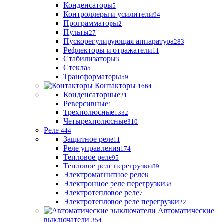
Конденсаторы
5
Контроллеры и усилители
94
Программаторы
2
Пульты
27
Пускорегулирующая аппаратура
283
Рефлекторы и отражатели
11
Стабилизаторы
3
Стекла
5
Трансформаторы
59
Контакторы
1664
Конденсаторные
21
Реверсивные
1
Трехполюсные
1332
Четырехполюсные
310
Реле
444
Защитное реле
11
Реле управления
174
Тепловое реле
95
Тепловое реле перегрузки
89
Электромагнитное реле
8
Электронное реле перегрузки
38
Электротепловое реле
7
Электротепловое реле перегрузки
22
Автоматические
выключатели
354