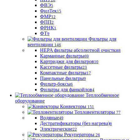
ФВЭ
5
ФилТек
15
ФМР
12
ФПП
2
ФРНК
1
ФТ
9
Фильтры для
вентиляции
146
HEPA фильтры абсолютной очистки
8
Карманные фильтры
69
Картриджи для фильтров
10
Кассетные фильтры
23
Компактные фильтры
17
Панельные фильтры
9
Фильтр-боксы
6
Фильтры для фанкойлов
4
Теплообменное
оборудование
Конвекторы
151
Тепловентиляторы
77
Водяные
49
Дестратификаторы (без нагрева)
6
Электрические
22
Рекуператоры
26