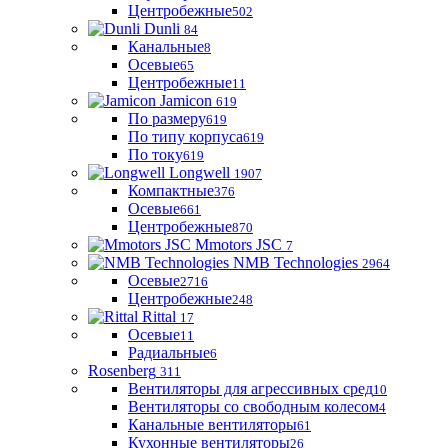
Центробежные
502
Dunli
84
Канальные
8
Осевые
65
Центробежные
11
Jamicon
619
По размеру
619
По типу корпуса
619
По току
619
Longwell
1907
Компактные
376
Осевые
661
Центробежные
870
Mmotors JSC
7
NMB Technologies
2964
Осевые
2716
Центробежные
248
Rittal
17
Осевые
11
Радиальные
6
Rosenberg
311
Вентиляторы для агрессивных сред
10
Вентиляторы со свободным колесом
4
Канальные вентиляторы
61
Кухонные вентиляторы
26