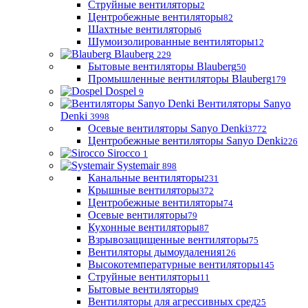
Струйные вентиляторы
2
Центробежные вентиляторы
82
Шахтные вентиляторы
6
Шумоизолированные вентиляторы
12
Blauberg
229
Бытовые вентиляторы Blauberg
50
Промышленные вентиляторы Blauberg
179
Dospel
9
Вентиляторы Sanyo
Denki
3998
Осевые вентиляторы Sanyo Denki
3772
Центробежные вентиляторы Sanyo Denki
226
Sirocco
1
Systemair
898
Канальные вентиляторы
231
Крышные вентиляторы
372
Центробежные вентиляторы
74
Осевые вентиляторы
79
Кухонные вентиляторы
87
Взрывозащищенные вентиляторы
75
Вентиляторы дымоудаления
126
Высокотемпературные вентиляторы
145
Струйные вентиляторы
11
Бытовые вентиляторы
9
Вентиляторы для агрессивных сред
25