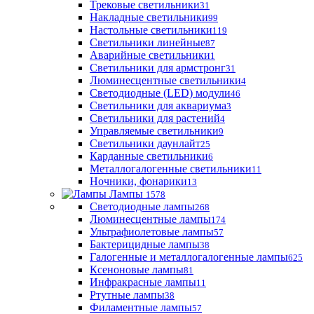
Трековые светильники
31
Накладные светильники
99
Настольные светильники
119
Светильники линейные
87
Аварийные светильники
1
Светильники для армстронг
31
Люминесцентные светильники
4
Светодиодные (LED) модули
46
Светильники для аквариума
3
Светильники для растений
4
Управляемые светильники
9
Светильники даунлайт
25
Карданные светильники
6
Металлогалогенные светильники
11
Ночники, фонарики
13
Лампы
1578
Светодиодные лампы
268
Люминесцентные лампы
174
Ультрафиолетовые лампы
57
Бактерицидные лампы
38
Галогенные и металлогалогенные лампы
625
Ксеноновые лампы
81
Инфракрасные лампы
11
Ртутные лампы
38
Филаментные лампы
57