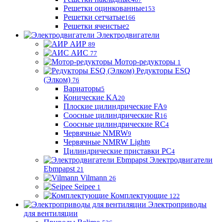
Решетки оцинкованные
153
Решетки сетчатые
166
Решетки ячеистые
2
Электродвигатели
АИР
89
АИС
77
Мотор-редукторы
1
Редукторы ESQ
(Элком)
76
Вариаторы
5
Конические KA
20
Плоские цилиндрические FA
9
Соосные цилиндрические R
16
Соосные цилиндрические RC
4
Червячные NMRW
9
Червячные NMRW Light
9
Цилиндрические приставки PC
4
Электродвигатели
Ebmpapst
21
Vilmann
26
Seipee
1
Комплектующие
122
Электроприводы
для вентиляции