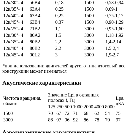
12к/30°- 4
56B4
0,18
1500
0,58-0,94
12к/35°- 4
63A4
0,25
1500
0,69-1
12к/40°- 4
63A4
0,25
1500
0,75-1,17
12к/45°- 4
63B4
0,37
1500
0,90-1,29
12к/25°- 4
71B2
1,1
3000
0,95-1,60
12к/30°- 4
80A2
1,5
3000
1,18-1,92
12к/35°- 4
80B2
2,2
3000
1,4-2,14
12к/40°- 4
80B2
2,2
3000
1,5-2,4
12к/45°- 4
90L2
3
3000
1,9-2,7
*при использовании двигателей другого типа итоговый вес
конструкции может изменяться
Акустические характеристики
Значение Lpi в октавных
Частота вращения,
Lpa,
полосах f, Гц
об/мин
дБА
125
250
500
1000
2000
4000
8000
1500
70
67
72
71
68
62
54
75
3000
86
97
96
92
86
78
70
97
Аэродинамические характеристики