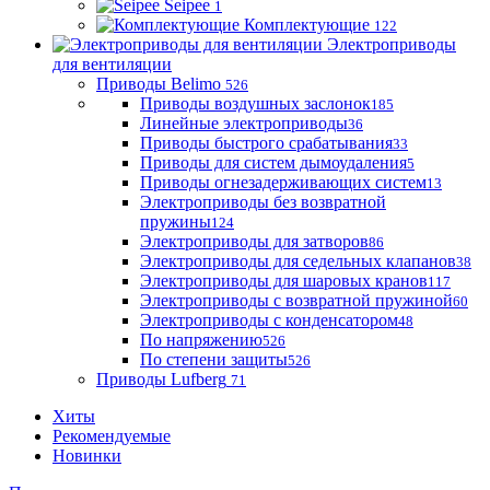
Seipee
1
Комплектующие
122
Электроприводы
для вентиляции
Приводы Belimo
526
Приводы воздушных заслонок
185
Линейные электроприводы
36
Приводы быстрого срабатывания
33
Приводы для систем дымоудаления
5
Приводы огнезадерживающих систем
13
Электроприводы без возвратной
пружины
124
Электроприводы для затворов
86
Электроприводы для седельных клапанов
38
Электроприводы для шаровых кранов
117
Электроприводы с возвратной пружиной
60
Электроприводы с конденсатором
48
По напряжению
526
По степени защиты
526
Приводы Lufberg
71
Хиты
Рекомендуемые
Новинки