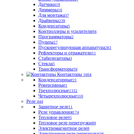
Датчики
19
Диммеры
10
Для монтажа
37
Драйверы
239
Конденсаторы
5
Контроллеры и усилители
94
Программаторы
2
Пульты
27
Пускорегулирующая аппаратура
283
Рефлекторы и отражатели
11
Стабилизаторы
3
Стекла
5
Трансформаторы
59
Контакторы
1664
Конденсаторные
21
Реверсивные
1
Трехполюсные
1332
Четырехполюсные
310
Реле
444
Защитное реле
11
Реле управления
174
Тепловое реле
95
Тепловое реле перегрузки
89
Электромагнитное реле
8
Электронное реле перегрузки
38