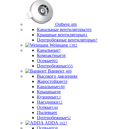
Ostberg
488
Канальные вентиляторы
360
Крышные вентиляторы
61
Центробежные вентиляторы
67
Weiguang
1392
Канальные
7
Компактные
38
Осевые
992
Центробежные
355
Ванвент
469
Высокого давления
4
Жаростойкие
10
Канальные
180
Крышные
48
Кухонные
13
Наездники
12
Осевые
144
Пылевые
6
Центробежные
52
ADDA
1027
Осевые
958