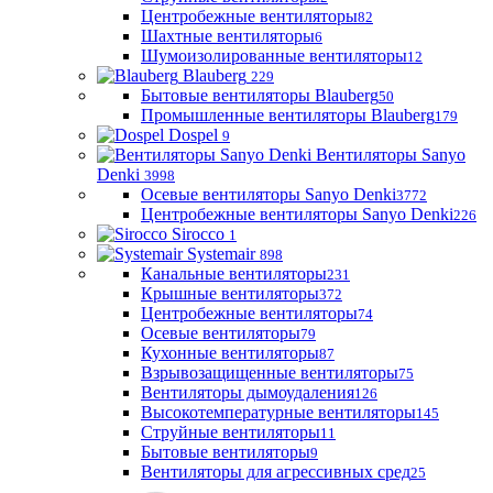
Центробежные вентиляторы
82
Шахтные вентиляторы
6
Шумоизолированные вентиляторы
12
Blauberg
229
Бытовые вентиляторы Blauberg
50
Промышленные вентиляторы Blauberg
179
Dospel
9
Вентиляторы Sanyo
Denki
3998
Осевые вентиляторы Sanyo Denki
3772
Центробежные вентиляторы Sanyo Denki
226
Sirocco
1
Systemair
898
Канальные вентиляторы
231
Крышные вентиляторы
372
Центробежные вентиляторы
74
Осевые вентиляторы
79
Кухонные вентиляторы
87
Взрывозащищенные вентиляторы
75
Вентиляторы дымоудаления
126
Высокотемпературные вентиляторы
145
Струйные вентиляторы
11
Бытовые вентиляторы
9
Вентиляторы для агрессивных сред
25