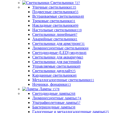
Светильники
727
Уличные светильники
135
Подвесные светильники
55
Встраиваемые светильники
48
Трековые светильники
31
Накладные светильники
99
Настольные светильники
119
Светильники линейные
87
Аварийные светильники
1
Светильники для армстронг
31
Люминесцентные светильники
4
Светодиодные (LED) модули
46
Светильники для аквариума
3
Светильники для растений
4
Управляемые светильники
9
Светильники даунлайт
25
Карданные светильники
6
Металлогалогенные светильники
11
Ночники, фонарики
13
Лампы
1578
Светодиодные лампы
268
Люминесцентные лампы
174
Ультрафиолетовые лампы
57
Бактерицидные лампы
38
Галогенные и металлогалогенные лампы
625