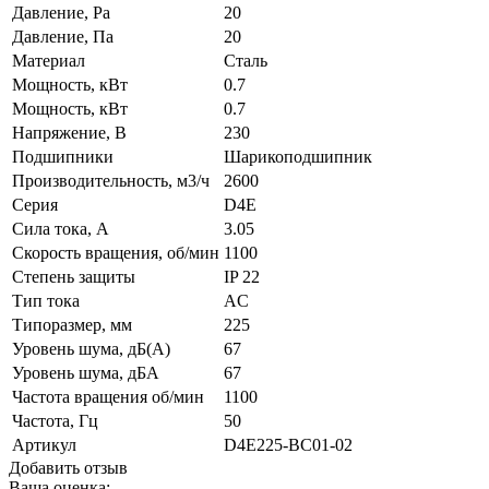
Давление, Pa
20
Давление, Па
20
Материал
Сталь
Мощность, кВт
0.7
Мощность, кВт
0.7
Напряжение, В
230
Подшипники
Шарикоподшипник
Производительность, м3/ч
2600
Серия
D4E
Сила тока, А
3.05
Скорость вращения, об/мин
1100
Степень защиты
IP 22
Тип тока
AC
Типоразмер, мм
225
Уровень шума, дБ(А)
67
Уровень шума, дБА
67
Частота вращения об/мин
1100
Частота, Гц
50
Артикул
D4E225-BC01-02
Добавить отзыв
Ваша оценка: