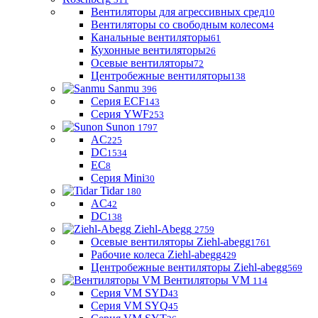
Вентиляторы для агрессивных сред
10
Вентиляторы со свободным колесом
4
Канальные вентиляторы
61
Кухонные вентиляторы
26
Осевые вентиляторы
72
Центробежные вентиляторы
138
Sanmu
396
Серия ECF
143
Серия YWF
253
Sunon
1797
AC
225
DC
1534
EC
8
Серия Mini
30
Tidar
180
AC
42
DC
138
Ziehl-Abegg
2759
Осевые вентиляторы Ziehl-abegg
1761
Рабочие колеса Ziehl-abegg
429
Центробежные вентиляторы Ziehl-abegg
569
Вентиляторы VM
114
Серия VM SYD
43
Серия VM SYQ
45