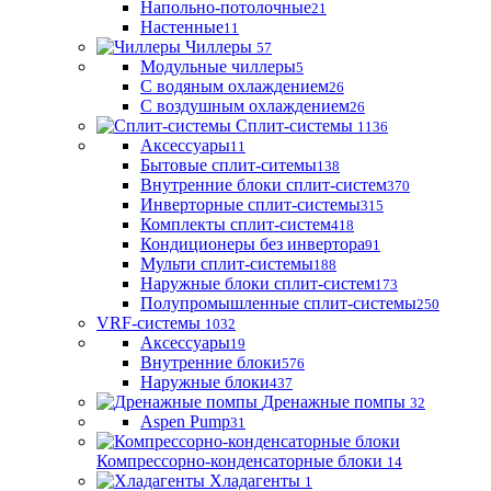
Напольно-потолочные
21
Настенные
11
Чиллеры
57
Модульные чиллеры
5
С водяным охлаждением
26
С воздушным охлаждением
26
Сплит-системы
1136
Аксессуары
11
Бытовые сплит-ситемы
138
Внутренние блоки сплит-систем
370
Инверторные сплит-системы
315
Комплекты сплит-систем
418
Кондиционеры без инвертора
91
Мульти сплит-системы
188
Наружные блоки сплит-систем
173
Полупромышленные сплит-системы
250
VRF-системы
1032
Аксессуары
19
Внутренние блоки
576
Наружные блоки
437
Дренажные помпы
32
Aspen Pump
31
Компрессорно-конденсаторные блоки
14
Хладагенты
1