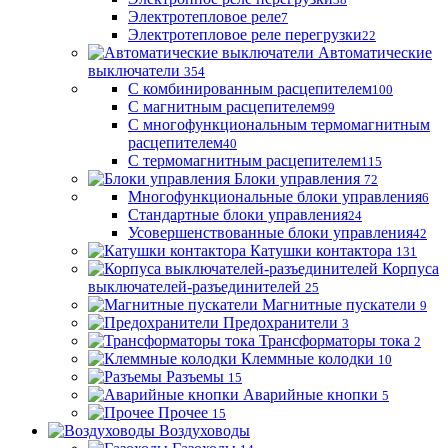
Электротепловое реле
7
Электротепловое реле перегрузки
22
Автоматические
выключатели
354
С комбинированным расцепителем
100
С магнитным расцепителем
99
С многофункциональным термомагнитным
расцепителем
40
С термомагнитным расцепителем
115
Блоки управления
72
Многофункциональные блоки управления
6
Стандартные блоки управления
24
Усовершенствованные блоки управления
42
Катушки контактора
131
Корпуса
выключателей-разъединителей
25
Магнитные пускатели
9
Предохранители
3
Трансформаторы тока
2
Клеммные колодки
10
Разъемы
15
Аварийные кнопки
5
Прочее
15
Воздуховоды