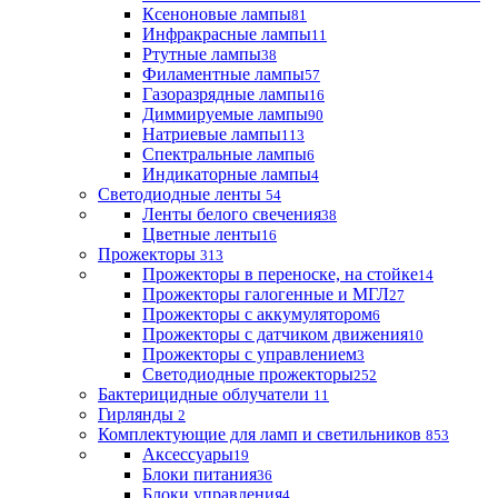
Ксеноновые лампы
81
Инфракрасные лампы
11
Ртутные лампы
38
Филаментные лампы
57
Газоразрядные лампы
16
Диммируемые лампы
90
Натриевые лампы
113
Спектральные лампы
6
Индикаторные лампы
4
Светодиодные ленты
54
Ленты белого свечения
38
Цветные ленты
16
Прожекторы
313
Прожекторы в переноске, на стойке
14
Прожекторы галогенные и МГЛ
27
Прожекторы с аккумулятором
6
Прожекторы с датчиком движения
10
Прожекторы с управлением
3
Светодиодные прожекторы
252
Бактерицидные облучатели
11
Гирлянды
2
Комплектующие для ламп и светильников
853
Аксессуары
19
Блоки питания
36
Блоки управления
4