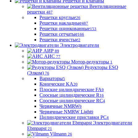
Решетки и клапаны
Вентиляционные
решетки
487
Решетки круглые
26
Решетки накладные
487
Решетки оцинкованные
153
Решетки сетчатые
166
Решетки ячеистые
2
Электродвигатели
АИР
89
АИС
77
Мотор-редукторы
1
Редукторы ESQ
(Элком)
76
Вариаторы
5
Конические KA
20
Плоские цилиндрические FA
9
Соосные цилиндрические R
16
Соосные цилиндрические RC
4
Червячные NMRW
9
Червячные NMRW Light
9
Цилиндрические приставки PC
4
Электродвигатели
Ebmpapst
21
Vilmann
26