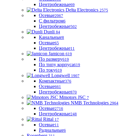
Центробежные
69
Delta Electronics
2575
Осевые
2067
С фильтром
6
Центробежные
502
Dunli
84
Канальные
8
Осевые
65
Центробежные
11
Jamicon
619
По размеру
619
По типу корпуса
619
По току
619
Longwell
1907
Компактные
376
Осевые
661
Центробежные
870
Mmotors JSC
7
NMB Technologies
2964
Осевые
2716
Центробежные
248
Rittal
17
Осевые
11
Радиальные
6
Rosenberg
311