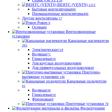
Серия VM SYT
26
ВЕНТС (VENTS)
1212
Бытовые вентиляторы
806
Промышленные вентиляторы
406
Другие вентиляторы
17
Ровен
6
Осевые
6
Вентиляционные
установки
Канальные нагреватели
205
Электрические
118
Водяные
71
Гликолевые
16
Для круглых воздуховодов
86
Для прямоугольных воздуховодов
40
Приточно-
вытяжные установки
146
Канальные охладители
61
Водяные
36
Гликолевые
16
Фреоновые
9
Приточные установки
78
Фильтрующие