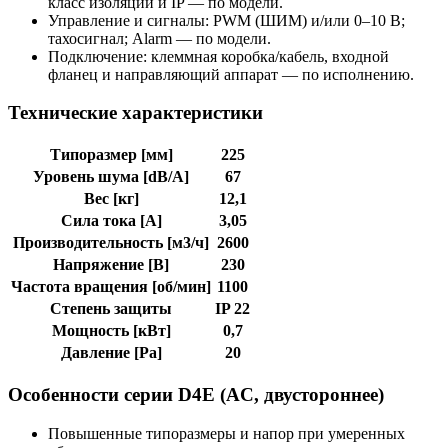
класс изоляции и IP — по модели.
Управление и сигналы: PWM (ШИМ) и/или 0–10 В;
тахосигнал; Alarm — по модели.
Подключение: клеммная коробка/кабель, входной
фланец и направляющий аппарат — по исполнению.
Технические характеристики
Типоразмер [мм]
225
Уровень шума [dB/A]
67
Вес [кг]
12,1
Сила тока [A]
3,05
Производительность [м3/ч]
2600
Напряжение [В]
230
Частота вращения [об/мин]
1100
Степень защиты
IP 22
Мощность [кВт]
0,7
Давление [Pa]
20
Особенности серии D4E (AC, двустороннее)
Повышенные типоразмеры и напор при умеренных