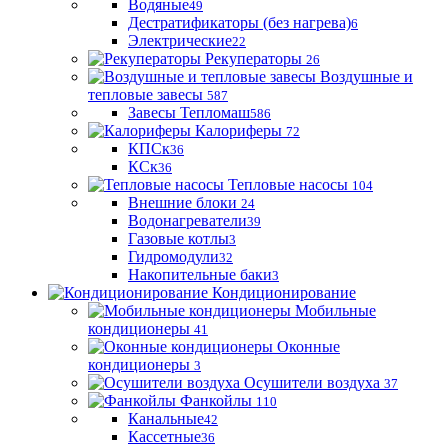
Водяные
49
Дестратификаторы (без нагрева)
6
Электрические
22
Рекуператоры
26
Воздушные и
тепловые завесы
587
Завесы Тепломаш
586
Калориферы
72
КПСк
36
КСк
36
Тепловые насосы
104
Внешние блоки
24
Водонагреватели
39
Газовые котлы
3
Гидромодули
32
Накопительные баки
3
Кондиционирование
Мобильные
кондиционеры
41
Оконные
кондиционеры
3
Осушители воздуха
37
Фанкойлы
110
Канальные
42
Кассетные
36