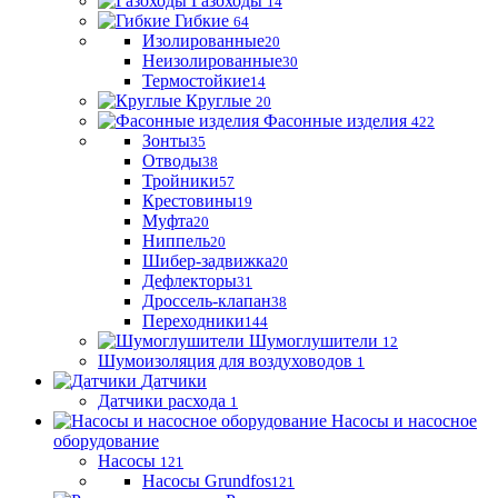
Газоходы
14
Гибкие
64
Изолированные
20
Неизолированные
30
Термостойкие
14
Круглые
20
Фасонные изделия
422
Зонты
35
Отводы
38
Тройники
57
Крестовины
19
Муфта
20
Ниппель
20
Шибер-задвижка
20
Дефлекторы
31
Дроссель-клапан
38
Переходники
144
Шумоглушители
12
Шумоизоляция для воздуховодов
1
Датчики
Датчики расхода
1
Насосы и насосное
оборудование
Насосы
121
Насосы Grundfos
121