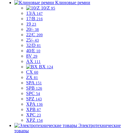
Клиновые ремни
10/Z
95
13/A
147
17/B
216
19
23
20/-
38
22/C
209
25/-
43
32/D
81
40/E
10
8V
29
AX
111
BX
124
CX
60
ZX
81
SPA
151
SPB
126
SPC
54
SPZ
143
XPA
136
XPB
87
XPC
23
XPZ
154
Электротехнические
товары